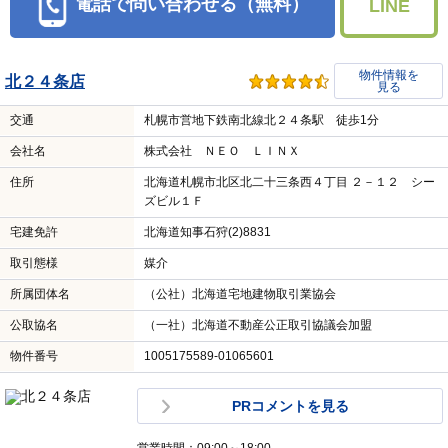
電話で問い合わせる（無料）
LINE
物件情報を
北２４条店
見る
交通
札幌市営地下鉄南北線北２４条駅 徒歩1分
会社名
株式会社 ＮＥＯ ＬＩＮＸ
住所
北海道札幌市北区北二十三条西４丁目 ２－１２ シー
ズビル１Ｆ
宅建免許
北海道知事石狩(2)8831
取引態様
媒介
所属団体名
（公社）北海道宅地建物取引業協会
公取協名
（一社）北海道不動産公正取引協議会加盟
物件番号
1005175589-01065601
PRコメントを見る