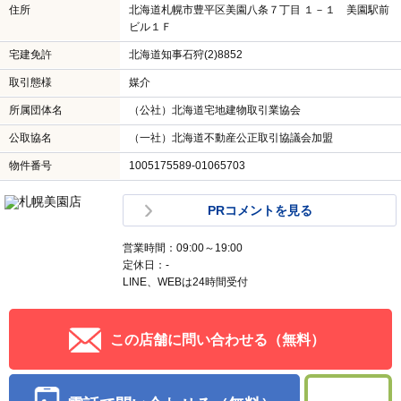
住所
北海道札幌市豊平区美園八条７丁目 １－１ 美園駅前
ビル１Ｆ
宅建免許
北海道知事石狩(2)8852
取引態様
媒介
所属団体名
（公社）北海道宅地建物取引業協会
公取協名
（一社）北海道不動産公正取引協議会加盟
物件番号
1005175589-01065703
PRコメントを見る
営業時間：09:00～19:00
定休日：-
LINE、WEBは24時間受付
この店舗に問い合わせる（無料）