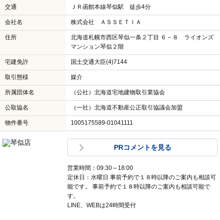
交通
ＪＲ函館本線琴似駅 徒歩4分
会社名
株式会社 ＡＳＳＥＴＩＡ
住所
北海道札幌市西区琴似一条２丁目 ６－８ ライオンズ
マンション琴似２階
宅建免許
国土交通大臣(4)7144
取引態様
媒介
所属団体名
（公社）北海道宅地建物取引業協会
公取協名
（一社）北海道不動産公正取引協議会加盟
物件番号
1005175589-01041111
PRコメントを見る
営業時間：09:30～18:00
定休日：水曜日 事前予約で１８時以降のご案内も相談可
能です。 事前予約で１８時以降のご案内も相談可能で
す。
LINE、WEBは24時間受付