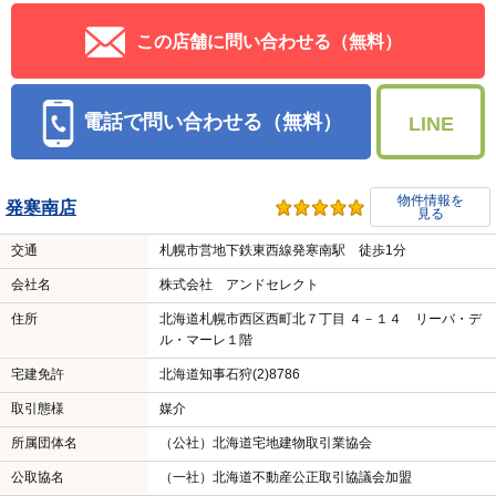
この店舗に問い合わせる（無料）
電話で問い合わせる（無料）
LINE
物件情報を
発寒南店
見る
交通
札幌市営地下鉄東西線発寒南駅 徒歩1分
会社名
株式会社 アンドセレクト
住所
北海道札幌市西区西町北７丁目 ４－１４ リーバ・デ
ル・マーレ１階
宅建免許
北海道知事石狩(2)8786
取引態様
媒介
所属団体名
（公社）北海道宅地建物取引業協会
公取協名
（一社）北海道不動産公正取引協議会加盟