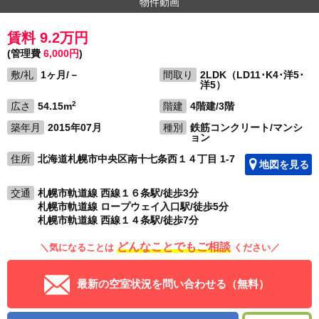
物件動画
賃料 9.2万円
(管理費
6,000円
)
敷/礼
1ヶ月/－
間取り
2LDK（LD11･K4･洋5･
洋5）
2
広さ
54.15m
階建
4階建/3階
築年月
2015年07月
種別
鉄筋コンクリート/マンシ
ョン
住所
北海道札幌市中央区南十七条西１４丁目 1-7
地図を見る
交通
札幌市軌道線 西線１６条駅/徒歩3分
札幌市軌道線 ロープウェイ入口駅/徒歩5分
札幌市軌道線 西線１４条駅/徒歩7分
どんなことでもご相談
＼気になることは
ください／
最新の空室状況を問い合わせる（無料）