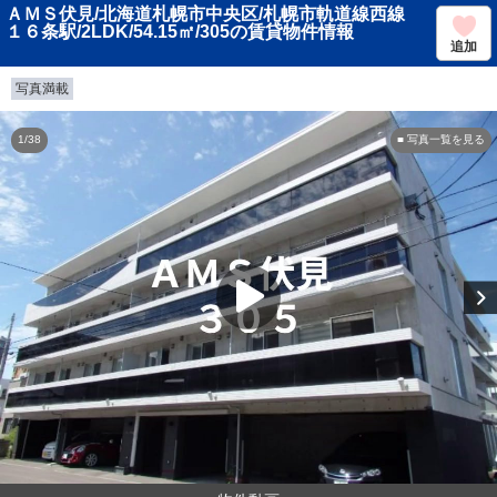
ＡＭＳ伏見/北海道札幌市中央区/札幌市軌道線西線
１６条駅/2LDK/54.15㎡/305の賃貸物件情報
追加
写真満載
1/38
■ 写真一覧を見る