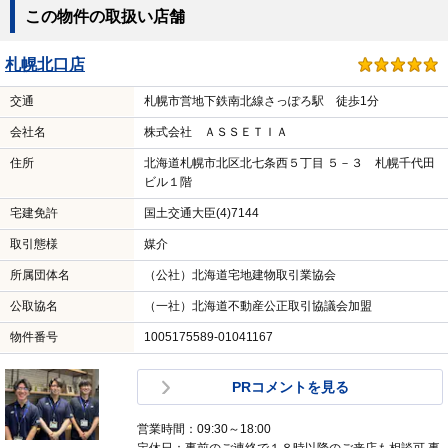
この物件の取扱い店舗
札幌北口店
交通
札幌市営地下鉄南北線さっぽろ駅 徒歩1分
会社名
株式会社 ＡＳＳＥＴＩＡ
住所
北海道札幌市北区北七条西５丁目 ５－３ 札幌千代田
ビル１階
宅建免許
国土交通大臣(4)7144
取引態様
媒介
所属団体名
（公社）北海道宅地建物取引業協会
公取協名
（一社）北海道不動産公正取引協議会加盟
物件番号
1005175589-01041167
PRコメントを見る
営業時間：09:30～18:00