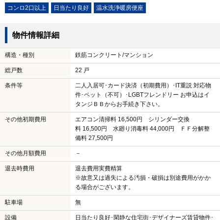
コンロ2口以上
日当たり良好
温水洗浄暖房便座
物件情報詳細
構造・種別
鉄筋コンクリート/マンション
総戸数
22 戸
条件等
二人入居可･カード決済（初期費用）･IT重説 対応物
件･ペット（不可）･LGBTフレンドリー お申込はイ
タンジＢＢからお手続き下さい。
その他初期費用
エアコン清掃料 16,500円 シリンダー交換
料 16,500円 水廻り消毒料 44,000円 ＦＦ分解整
備料 27,500円
その他月額費用
－
退去時費用
退去費用実費精算
※故意又は過失による汚損・破損は別途費用がかか
る場合がございます。
駐車場
無
設備
日当たり良好･閑静な住宅街･デザイナーズ賃貸物件･