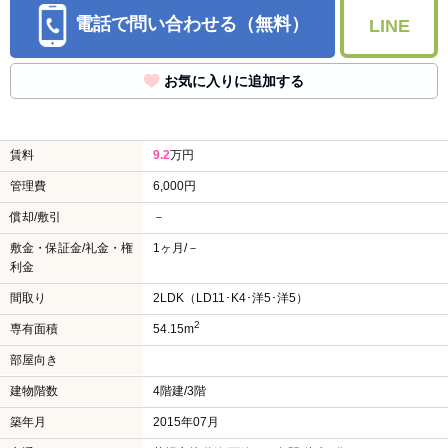
電話で問い合わせる（無料）
LINE
お気に入りに追加する
賃料
9.2
万円
管理費
6,000円
償却/敷引
－
敷金・保証金/礼金・権
1ヶ月/－
利金
間取り
2LDK（LD11･K4･洋5･洋5）
2
専有面積
54.15m
部屋向き
建物階数
4階建/3階
築年月
2015年07月