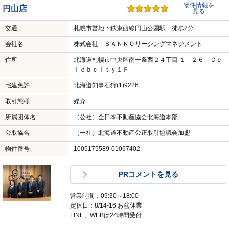
物件情報を
円山店
見る
交通
札幌市営地下鉄東西線円山公園駅 徒歩2分
会社名
株式会社 ＳＡＮＫＯリーシングマネジメント
住所
北海道札幌市中央区南一条西２４丁目 １－２６ Ｃｅ
ｌｅｂｃｉｔｙ１Ｆ
宅建免許
北海道知事石狩(1)9226
取引態様
媒介
所属団体名
（公社）全日本不動産協会北海道本部
公取協名
（一社）北海道不動産公正取引協議会加盟
物件番号
1005175589-01067402
PRコメントを見る
営業時間：09:30～18:00
定休日：8/14-16 お盆休業
LINE、WEBは24時間受付