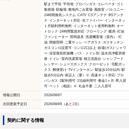
駅まで平坦･平坦地･プロパンガス･エレベータ･ゴミ
集積場･駐輪場･敷地内ごみ置場･風除室･バルコニー･
24時間換気システム･CATV･CSアンテナ･BSアンテ
ナ･インターネット対応･光ファイバー･インターネッ
ト月額利用料無料･インターネット使用料無料･オー
トロック･24時間緊急対応･フローリング･暖房･灯油
ファンヒーター･照明器具･洗濯機置場（室内）･灯
油･間接照明･二重サッシ･ペアガラス･ガスキッチン･
ガスコンロ設置可･コンロ2口以上･給湯(ガス)･シャワ
ー･浴室換気乾燥機･バス・トイレ別･温水洗浄暖房便
座･トイレ･室内洗濯置場･独立洗面台･シャンプード
レッサー･シューズボックス･クローゼット･宅配ボッ
クス･郵便受け･TVインターホン･駅徒歩10分以内･駅
徒歩5分以内･保証人（要）※･高速ネット対応･プロ
パンガス･2駅利用可･2沿線利用可･敷金1ヶ月･即入居
可･ペット（相談）※･礼金不要･二人入居可
情報公開日
2026/08/07
次回更新予定日
2026/08/09（あと
2
日）
契約に関する情報