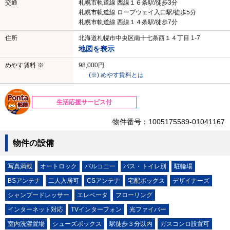
交通
札幌市軌道線 西線１６条駅/徒歩3分
札幌市軌道線 ロープウェイ入口駅/徒歩5分
札幌市軌道線 西線１４条駅/徒歩7分
住所
北海道札幌市中央区南十七条西１４丁目 1-7
地図を表示
めやす賃料 ※
98,000円
(※) めやす賃料とは
生活応援サービス付
物件番号：1005175589-01041167
物件の設備
写真満載
オートロック
バルコニー
バス・トイレ別
駐輪場
BSアンテナ
二人入居可
CSアンテナ
宅配ボックス
デザイナーズ
シャンプードレッサー
エレベータ
フローリング
インターネット対応
TVインターフォン
光ファイバー
室内洗濯置場
シューズボックス
駅徒歩３分以内
ガスコンロ設置可