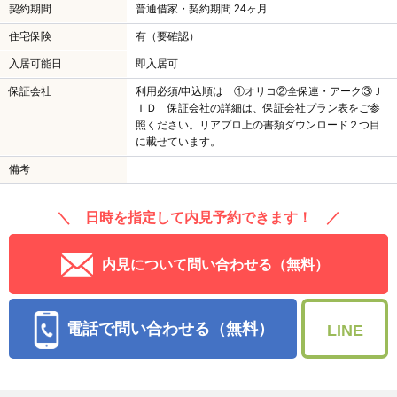
契約期間
普通借家・契約期間 24ヶ月
住宅保険
有（要確認）
入居可能日
即入居可
保証会社
利用必須/申込順は ①オリコ②全保連・アーク③Ｊ
ＩＤ 保証会社の詳細は、保証会社プラン表をご参
照ください。リアプロ上の書類ダウンロード２つ目
に載せています。
備考
＼ 日時を指定して内見予約できます！ ／
内見について問い合わせる（無料）
電話で問い合わせる（無料）
LINE