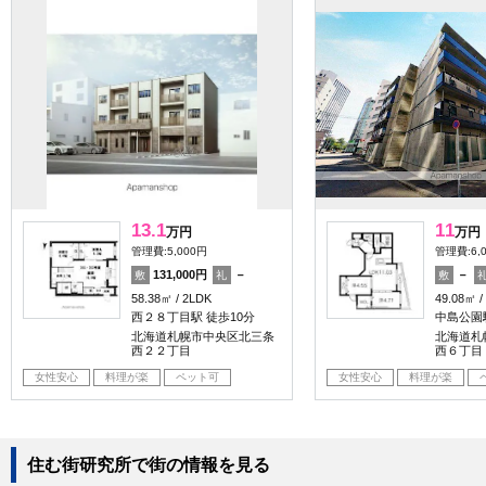
13.1
11
万円
万円
管理費:5,000円
管理費:6,
131,000円
－
－
敷
礼
敷
58.38㎡
2LDK
49.08㎡
西２８丁目駅 徒歩10分
中島公園
北海道札幌市中央区北三条
北海道札
西２２丁目
西６丁目
女性安心
料理が楽
ペット可
女性安心
料理が楽
住む街研究所で街の情報を見る