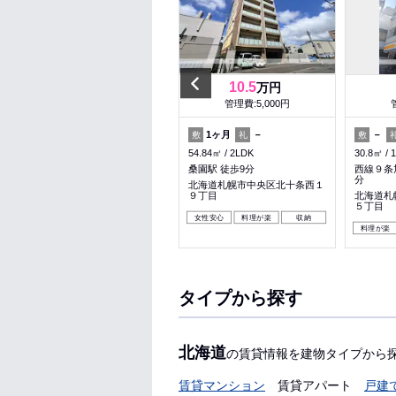
Previous
5.2
10.5
万円
万円
管理費:3,000円
管理費:5,000円
－
－
1ヶ月
－
－
敷
礼
敷
礼
敷
31.43㎡
1LDK
54.84㎡
2LDK
30.8㎡
幌平橋駅 徒歩13分
桑園駅 徒歩9分
西線９条
分
北海道札幌市中央区南十七条西
北海道札幌市中央区北十条西１
９丁目
９丁目
北海道札
５丁目
料理が楽
収納
暖かい
女性安心
料理が楽
収納
料理が楽
タイプから探す
北海道
の賃貸情報を建物タイプから
賃貸マンション
賃貸アパート
戸建