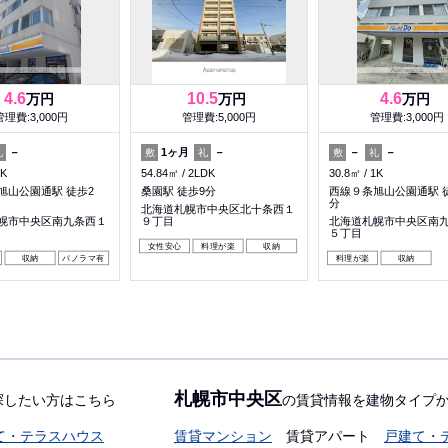
4.6
10.5
4.6
万円
万円
万円
管理費:3,000円
管理費:5,000円
管理費:3,000円
－
1ヶ月
－
－
－
礼
敷
礼
敷
礼
1K
54.84㎡
2LDK
30.8㎡
1K
旭山公園通駅 徒歩2
桑園駅 徒歩9分
西線９条旭山公園通駅 
分
北海道札幌市中央区北十条西１
幌市中央区南九条西１
９丁目
北海道札幌市中央区南
５丁目
女性安心
料理が楽
収納
収納
パノラマ有
料理が楽
収納
札幌市中央区
探したい方はこちら
の賃貸情報を建物タイプ
て・テラスハウス
賃貸マンション
賃貸アパート
戸建て・