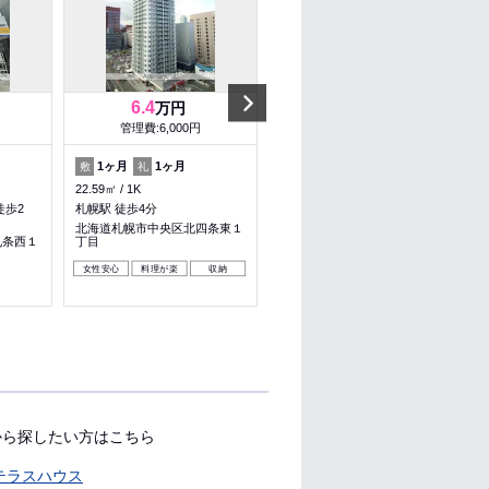
Next
6.4
6
万円
万円
管理費:6,000円
管理費:5,000円
1ヶ月
1ヶ月
－
－
敷
礼
敷
礼
22.59㎡
1K
31.5㎡
1LDK
徒歩2
札幌駅 徒歩4分
西１１丁目駅 徒歩8分
北海道札幌市中央区北四条東１
北海道札幌市中央区南五条西１
九条西１
丁目
０丁目
女性安心
料理が楽
収納
料理が楽
ペット可
収納
から探したい方はこちら
テラスハウス