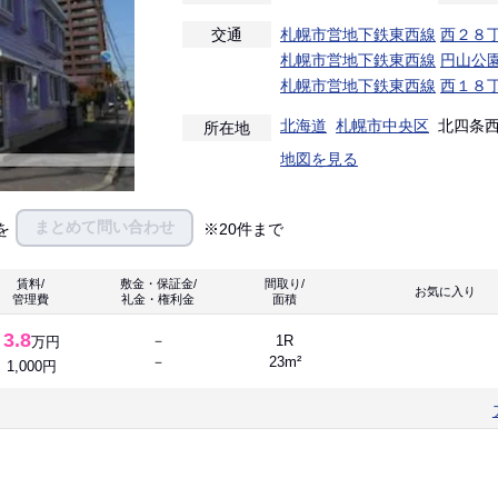
交通
札幌市営地下鉄東西線
西２８
札幌市営地下鉄東西線
円山公
札幌市営地下鉄東西線
西１８
北海道
札幌市中央区
北四条西
所在地
地図を見る
まとめて問い合わせ
を
※20件まで
賃料/
敷金・保証金/
間取り/
お気に入
管理費
礼金・権利金
面積
3.8
－
1R
万円
－
23m²
1,000円