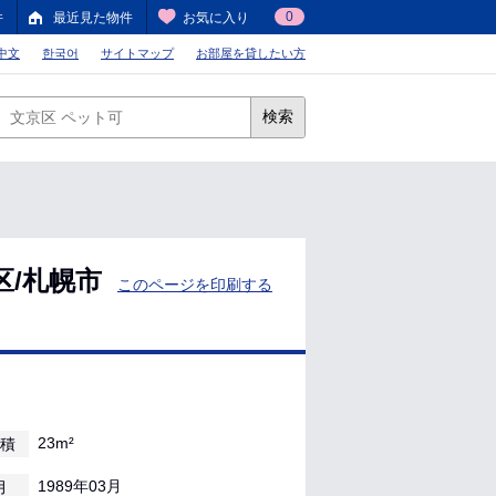
0
件
最近見た物件
お気に入り
中文
한국어
サイトマップ
お部屋を貸したい方
検索
区/札幌市
このページを印刷する
23m²
積
1989年03月
月