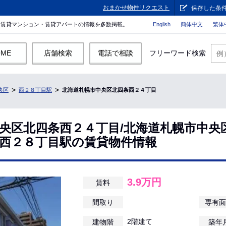
おまかせ物件リクエスト
保存した条
。賃貸マンション・賃貸アパートの情報を多数掲載。
English
簡体中文
繁体
OME
店舗検索
電話で相談
フリーワード検索
央区
西２８丁目駅
北海道札幌市中央区北四条西２４丁目
央区北四条西２４丁目/北海道札幌市中央
西２８丁目駅の賃貸物件情報
3.9万円
賃料
間取り
専有面
2階建て
建物階
築年