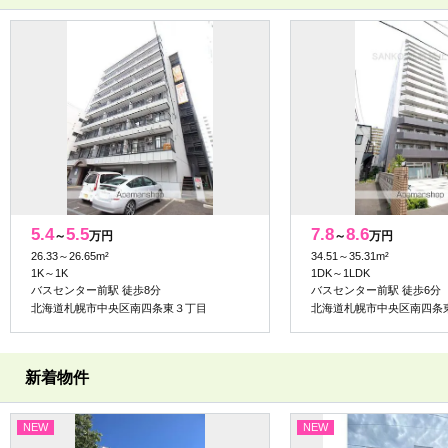
5.4
5.5
7.8
8.6
～
万円
～
万円
26.33～26.65m²
34.51～35.31m²
1K～1K
1DK～1LDK
バスセンター前駅 徒歩8分
バスセンター前駅 徒歩6分
北海道札幌市中央区南四条東３丁目
北海道札幌市中央区南四条
新着物件
NEW
NEW