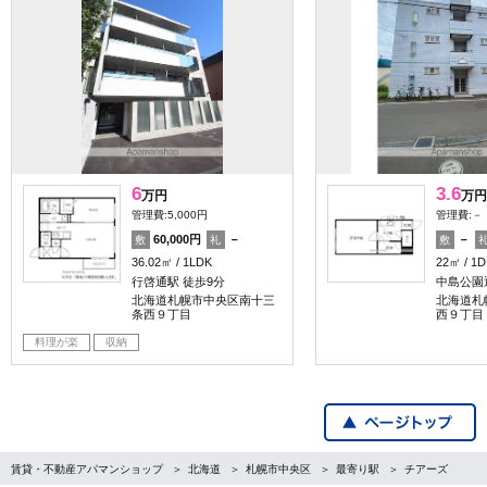
6
3.6
万円
万円
管理費:5,000円
管理費:－
60,000円
－
－
敷
礼
敷
36.02㎡
1LDK
22㎡
1D
行啓通駅 徒歩9分
中島公園
北海道札幌市中央区南十三
北海道札
条西９丁目
西９丁目
料理が楽
収納
賃貸・不動産アパマンショップ
北海道
札幌市中央区
最寄り駅
チアーズ