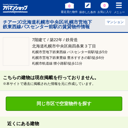
0
0
最近見た物件
お気に入り
保存した条件
メニュー
チアーズ/北海道札幌市中央区/札幌市営地下
マンション
鉄東西線バスセンター前駅の賃貸物件情報
7階建て / 築22年 / 鉄骨造
北海道札幌市中央区南四条東３丁目
札幌市営地下鉄東西線 バスセンター前駅/徒歩5分
札幌市営地下鉄東豊線 豊水すすきの駅/徒歩6分
札幌市軌道線 狸小路駅/徒歩11分
こちらの建物は現在掲載を行っておりません。
※本サイトで過去に掲載された情報を元に作成しています。
同じ市区で空室物件を探す
近くにある建物