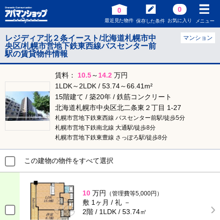
0
0
最近見た物件
お気に入り
保存した条件
メニュー
レジディア北２条イースト/北海道札幌市中
マンション
央区/札幌市営地下鉄東西線バスセンター前
駅の賃貸物件情報
賃料：
10.5
～
14.2
万円
1LDK～2LDK / 53.74～66.41m²
15階建て / 築20年 / 鉄筋コンクリート
北海道札幌市中央区北二条東２丁目 1-27
札幌市営地下鉄東西線 バスセンター前駅/徒歩5分
札幌市営地下鉄南北線 大通駅/徒歩8分
札幌市営地下鉄東豊線 さっぽろ駅/徒歩8分
この建物の物件をすべて選択
10
万円
（管理費等5,000円）
敷 1ヶ月 / 礼 －
2階 / 1LDK / 53.74㎡