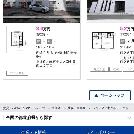
3.6
5.2
万円
万円
管理費:－
管理費:4,
－
－
1ヶ
敷
礼
敷
16.2㎡
1DK
34.84㎡
西線９条旭山公園通駅 徒歩
西２８丁
6分
北海道札
北海道札幌市中央区南七条
西２５丁
西１２丁目
料理が楽
収納
パノ
パノラマ有
賃貸・不動産アパマンショップ
北海道
札幌市中央区
レジディア北２条イースト
全国の都道府県から探す
企業・IR情報
サイトポリシー