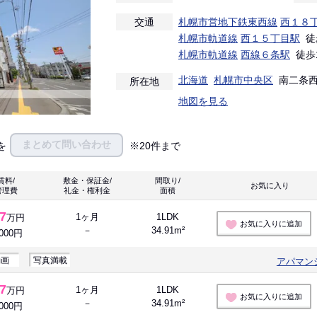
交通
札幌市営地下鉄東西線
西１８
札幌市軌道線
西１５丁目駅
徒
札幌市軌道線
西線６条駅
徒歩
北海道
札幌市中央区
南二条西１
所在地
地図を見る
まとめて問い合わせ
を
※20件まで
賃料/
敷金・保証金/
間取り/
お気に入り 
管理費
礼金・権利金
面積
.7
1ヶ月
1LDK
万円
お気に入りに追加
－
34.91m²
,000円
動画
写真満載
アパマン
.7
1ヶ月
1LDK
万円
お気に入りに追加
－
34.91m²
,000円