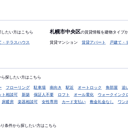
札幌市中央区
探したい方はこちら
の賃貸情報を建物タイプ
て・テラスハウス
賃貸マンション
賃貸アパート
戸建て・
から探したい方はこちら
ー
フローリング
駐車場
南向き
駅近
オートロック
角部屋
追
ット相談可
新築
保証人不要
ロフト
オール電化
ウォークインク
床暖房
楽器相談可
女性専用
カード支払い
敷金礼金なし
ワン
わり条件から探したい方はこちら