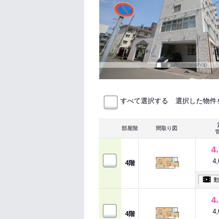
選択した物件
すべて選択する
部屋階
間取り図
4
4
4階
4
4
4階