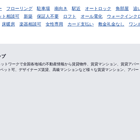
ー
フローリング
駐車場
南向き
駅近
オートロック
角部屋
追
ット相談可
新築
保証人不要
ロフト
オール電化
ウォークインク
床暖房
楽器相談可
女性専用
カード支払い
敷金礼金なし
ワン
ップ
のネットワークで全国各地域の不動産情報から賃貸物件、賃貸マンション、賃貸アパ
ペット可、デザイナーズ賃貸、高級マンションなど様々な賃貸マンション、アパー