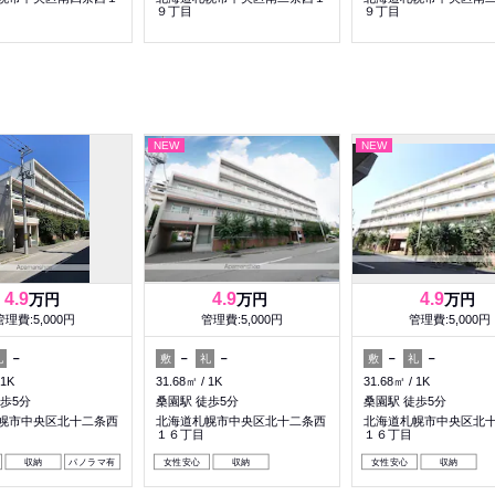
９丁目
９丁目
NEW
NEW
4.9
4.9
4.9
万円
万円
万円
管理費:5,000円
管理費:5,000円
管理費:5,000円
－
－
－
－
－
礼
敷
礼
敷
礼
1K
31.68㎡
1K
31.68㎡
1K
歩5分
桑園駅 徒歩5分
桑園駅 徒歩5分
幌市中央区北十二条西
北海道札幌市中央区北十二条西
北海道札幌市中央区北
１６丁目
１６丁目
収納
パノラマ有
女性安心
収納
女性安心
収納