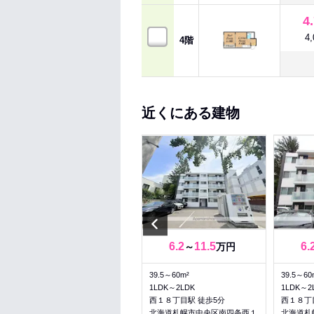
4
4
4階
近くにある建物
Previous
5.8
6.3
6.2
11.5
6.
～
万円
～
万円
30.24～30.9m²
39.5～60m²
39.5～60
1LDK～1LDK
1LDK～2LDK
1LDK～2
西１８丁目駅 徒歩6分
西１８丁目駅 徒歩5分
西１８丁
北海道札幌市中央区南五条西１
北海道札幌市中央区南四条西１
北海道札