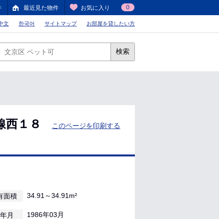
0
件
最近見た物件
お気に入り
中文
한국어
サイトマップ
お部屋を貸したい方
検索
線西１８
このページを印刷する
34.91～34.91m²
有面積
1986年03月
年月