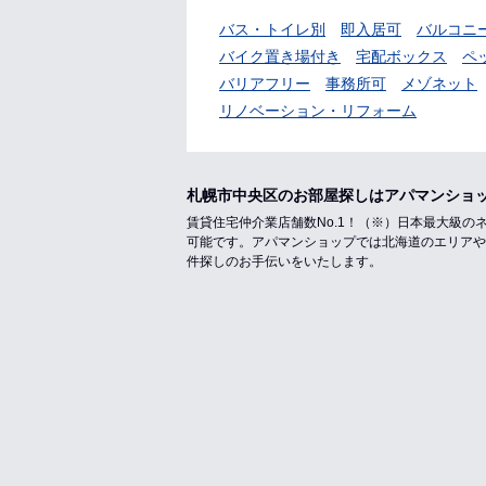
バス・トイレ別
即入居可
バルコニ
バイク置き場付き
宅配ボックス
ペ
バリアフリー
事務所可
メゾネット
リノベーション・リフォーム
札幌市中央区のお部屋探しはアパマンショ
賃貸住宅仲介業店舗数No.1！（※）日本最大級
可能です。アパマンショップでは北海道のエリアや
件探しのお手伝いをいたします。