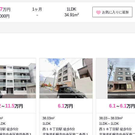
.7
1ヶ月
1LDK
万円
お気に入りに追加
－
34.91m²
,000円
2
11.5
6.1
6.1
6.1
～
万円
万円
～
万円
m²
38.03m²
38.03～38.03m²
LDK
1LDK
1LDK～1LDK
目駅 徒歩5分
西１８丁目駅 徒歩5分
西１８丁目駅 徒歩5分
幌市中央区南四条西１
北海道札幌市中央区南二条西１
北海道札幌市中央区南