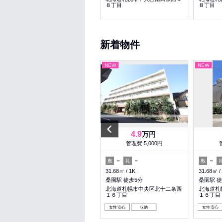
８丁目
８丁目
８丁目
新着物件
NEW
NEW
NEW
Previous
8.9
4.9
万円
万円
管理費:10,000円
管理費:5,000円
1ヶ月
－
－
－
－
敷
礼
敷
礼
敷
55.04㎡
2LDK
31.68㎡
1K
31.68㎡
札幌駅 徒歩10分
桑園駅 徒歩5分
桑園駅 徒
北海道札幌市中央区北五条西１
北海道札幌市中央区北十二条西
北海道札
１丁目
１６丁目
１６丁目
女性安心
料理が楽
ペット可
女性安心
収納
女性安心