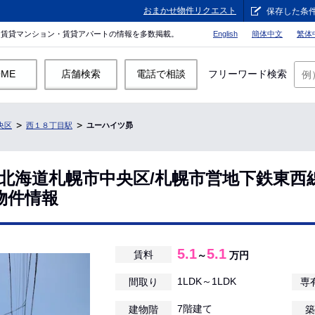
おまかせ物件リクエスト
保存した条
。賃貸マンション・賃貸アパートの情報を多数掲載。
English
簡体中文
繁体
OME
店舗検索
電話で相談
フリーワード検索
央区
西１８丁目駅
ユーハイツ昴
/北海道札幌市中央区/札幌市営地下鉄東西
物件情報
5.1
5.1
賃料
～
万円
1LDK～1LDK
間取り
専
7階建て
建物階
築