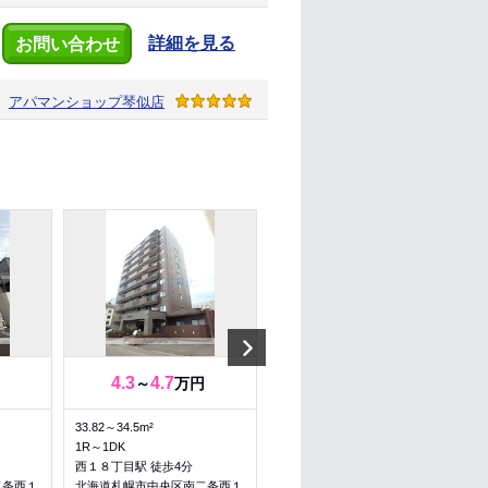
詳細を見る
お問い合わせ
アパマンショップ
琴似店
Next
4.3
4.7
4.3
4.7
～
万円
～
万円
33.82～34.5m²
33.82～34.5m²
1R～1DK
1R～1DK
西１８丁目駅 徒歩4分
西１８丁目駅 徒歩4分
二条西１
北海道札幌市中央区南二条西１
北海道札幌市中央区南二条西１