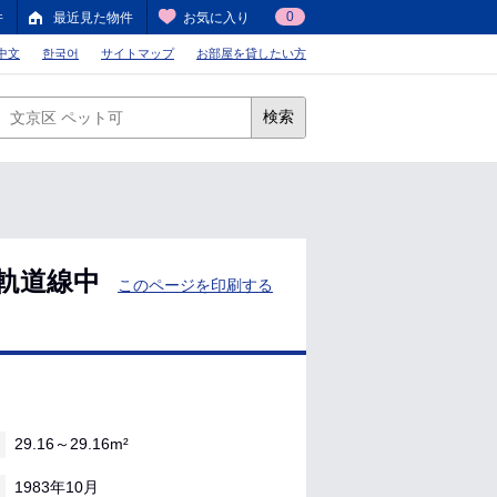
0
件
最近見た物件
お気に入り
中文
한국어
サイトマップ
お部屋を貸したい方
検索
軌道線中
このページを印刷する
29.16～29.16m²
1983年10月