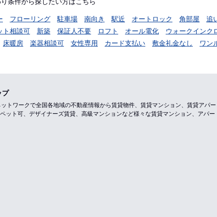
わり条件から探したい方はこちら
ー
フローリング
駐車場
南向き
駅近
オートロック
角部屋
追
ット相談可
新築
保証人不要
ロフト
オール電化
ウォークインク
床暖房
楽器相談可
女性専用
カード支払い
敷金礼金なし
ワン
ップ
のネットワークで全国各地域の不動産情報から賃貸物件、賃貸マンション、賃貸アパ
ペット可、デザイナーズ賃貸、高級マンションなど様々な賃貸マンション、アパー