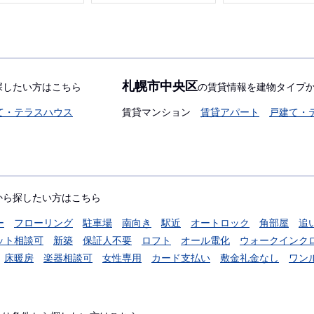
札幌市中央区
探したい方はこちら
の賃貸情報を建物タイプ
て・テラスハウス
賃貸マンション
賃貸アパート
戸建て・
から探したい方はこちら
ー
フローリング
駐車場
南向き
駅近
オートロック
角部屋
追
ット相談可
新築
保証人不要
ロフト
オール電化
ウォークインク
床暖房
楽器相談可
女性専用
カード支払い
敷金礼金なし
ワン