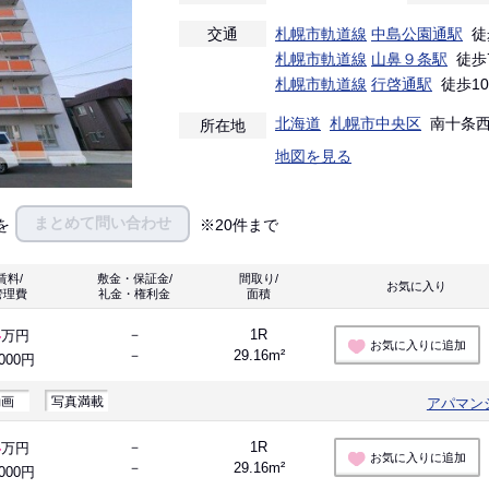
交通
札幌市軌道線
中島公園通駅
徒
札幌市軌道線
山鼻９条駅
徒歩
札幌市軌道線
行啓通駅
徒歩1
北海道
札幌市中央区
南十条西８
所在地
地図を見る
まとめて問い合わせ
を
※20件まで
賃料/
敷金・保証金/
間取り/
お気に入り 
管理費
礼金・権利金
面積
4
－
1R
万円
お気に入りに追加
－
29.16m²
,000円
動画
写真満載
アパマン
4
－
1R
万円
お気に入りに追加
－
29.16m²
,000円