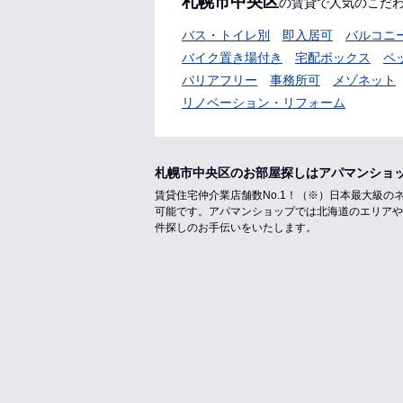
札幌市中央区
の賃貸で人気のこだ
バス・トイレ別
即入居可
バルコニ
バイク置き場付き
宅配ボックス
ペ
バリアフリー
事務所可
メゾネット
リノベーション・リフォーム
札幌市中央区のお部屋探しはアパマンショ
賃貸住宅仲介業店舗数No.1！（※）日本最大級
可能です。アパマンショップでは北海道のエリアや
件探しのお手伝いをいたします。