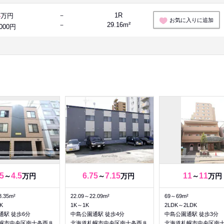
4
－
1R
万円
お気に入りに追加
－
29.16m²
,000円
.5
4.5
6.75
7.15
11
11
～
万円
～
万円
～
万円
8.35m²
22.09～22.09m²
69～69m²
K
1K～1K
2LDK～2LDK
通駅 徒歩6分
中島公園通駅 徒歩4分
中島公園通駅 徒歩3分
幌市中央区南十条西８
北海道札幌市中央区南十条西８
北海道札幌市中央区南