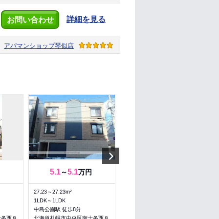
詳細を見る
お問い合わせ
アパマンショップ
琴似店
Next
5.1
5.1
5.13
5.13
～
万円
～
万円
27.23～27.23m²
32.57～32.57m²
1LDK～1LDK
1DK～1DK
中島公園駅 徒歩8分
中島公園駅 徒歩10分
十条西８
北海道札幌市中央区南十条西８
北海道札幌市中央区南十一条西