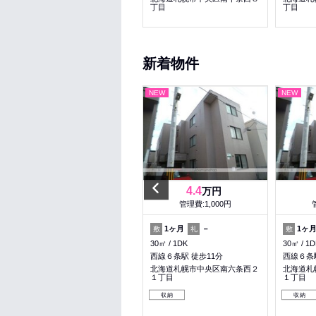
丁目
丁目
丁目
新着物件
NEW
NEW
NEW
Previous
5.9
4.4
万円
万円
管理費:3,000円
管理費:1,000円
1ヶ月
－
1ヶ月
－
1ヶ
敷
礼
敷
礼
敷
34.19㎡
1LDK
30㎡
1DK
30㎡
1D
幌平橋駅 徒歩5分
西線６条駅 徒歩11分
西線６条駅
北海道札幌市中央区南十四条西
北海道札幌市中央区南六条西２
北海道札
６丁目
１丁目
１丁目
料理が楽
ペット可
収納
収納
収納