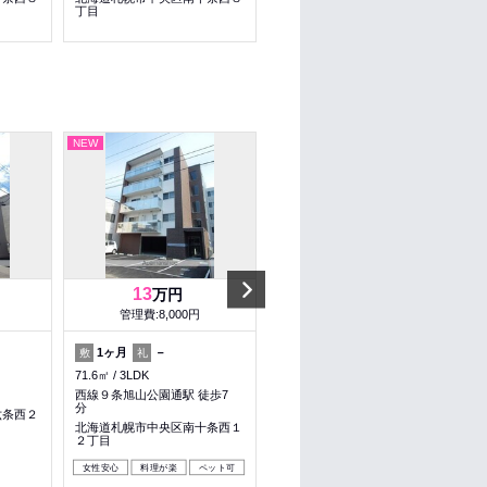
丁目
８丁目
NEW
NEW
Next
13
2.9
万円
万円
管理費:8,000円
管理費:－
1ヶ月
－
－
－
敷
礼
敷
礼
71.6㎡
3LDK
21㎡
1DK
西線９条旭山公園通駅 徒歩7
静修学園前駅 徒歩5分
分
六条西２
北海道札幌市中央区南十七条西
北海道札幌市中央区南十条西１
５丁目
２丁目
ペット可
女性安心
料理が楽
ペット可