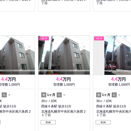
丁目
丁目
NEW
NEW
4.4
4.4
4.4
万円
万円
万円
管理費:1,000円
管理費:1,000円
管理費:1,000円
月
－
1ヶ月
－
1ヶ月
－
礼
敷
礼
敷
礼
K
30㎡
1DK
30㎡
1DK
 徒歩11分
西線６条駅 徒歩11分
西線６条駅 徒歩11分
幌市中央区南六条西２
北海道札幌市中央区南六条西２
北海道札幌市中央区南
１丁目
１丁目
収納
収納