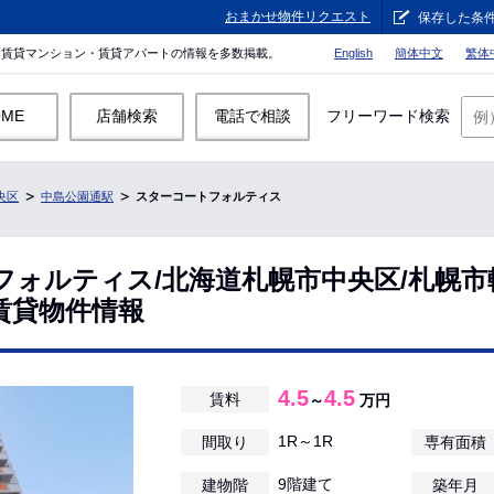
おまかせ物件リクエスト
保存した条
。賃貸マンション・賃貸アパートの情報を多数掲載。
English
簡体中文
繁体
OME
店舗検索
電話で相談
フリーワード検索
央区
中島公園通駅
スターコートフォルティス
フォルティス/北海道札幌市中央区/札幌市
賃貸物件情報
4.5
4.5
賃料
～
万円
1R～1R
間取り
専有面積
9階建て
建物階
築年月