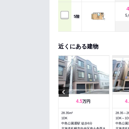
5
5階
近くにある建物
Previous
3.75
3.75
4.5
4
～
万円
万円
23.76～23.76m²
28.35m²
28.35～2
1DK～1DK
1DK
1DK～1D
中島公園駅 徒歩8分
中島公園通駅 徒歩6分
中島公園
北海道札幌市中央区南十条西７
北海道札幌市中央区南十条西８
北海道札