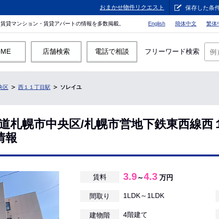
おまかせ物件リクエスト
保存した条
。賃貸マンション・賃貸アパートの情報を多数掲載。
English
簡体中文
繁体
OME
店舗検索
電話で相談
フリーワード検索
央区
西１１丁目駅
ソレイユ
海道札幌市中央区/札幌市営地下鉄東西線西
情報
3.9
4.3
賃料
～
万円
1LDK～1LDK
間取り
4階建て
建物階