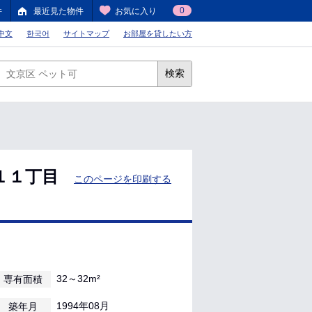
0
件
最近見た物件
お気に入り
中文
한국어
サイトマップ
お部屋を貸したい方
検索
１１丁目
このページを印刷する
32～32m²
専有面積
1994年08月
築年月