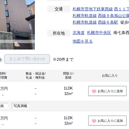
交通
札幌市営地下鉄東西線
西１１
札幌市軌道線
西線９条旭山公
札幌市軌道線
西線６条駅
徒歩
北海道
札幌市中央区
南七条西１
所在地
地図を見る
まとめて問い合わせ
を
※20件まで
賃料/
敷金・保証金/
間取り/
お気に入り 
管理費
礼金・権利金
面積
4
－
1LDK
万円
お気に入りに追加
－
32m²
－
動画
写真満載
4
－
1LDK
万円
お気に入りに追加
－
32m²
－