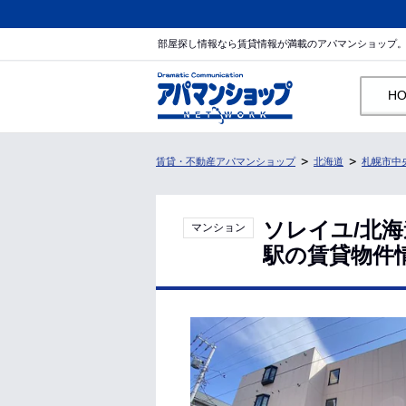
部屋探し情報なら賃貸情報が満載のアパマンショップ
H
賃貸・不動産アパマンショップ
北海道
札幌市中
ソレイユ/北
マンション
駅の賃貸物件