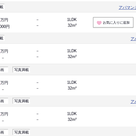
載
アパマン
4
－
1LDK
万円
お気に入りに追加
－
32m²
,000円
載
ア
4
－
1LDK
万円
－
32m²
－
動画
写真満載
4
－
1LDK
万円
－
32m²
－
動画
写真満載
ア
4
－
1LDK
万円
－
32m²
－
動画
写真満載