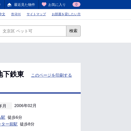
0
件
最近見た物件
お気に入り
中文
한국어
サイトマップ
お部屋を貸したい方
検索
地下鉄東
このページを印刷する
2006年02月
年月
ろ駅
徒歩6分
ンター前駅
徒歩8分