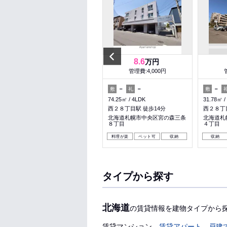
Previous
7.5
8.6
万円
万円
管理費:5,000円
管理費:4,000円
－
－
－
－
－
敷
礼
敷
礼
敷
55.25㎡
2LDK
74.25㎡
4LDK
31.78㎡
二十四軒駅 徒歩6分
西２８丁目駅 徒歩14分
西２８丁
北海道札幌市中央区北十条西２
北海道札幌市中央区宮の森三条
北海道札
３丁目
８丁目
４丁目
収納
パノラマ有
料理が楽
ペット可
収納
収納
タイプから探す
北海道
の賃貸情報を建物タイプから
賃貸マンション
賃貸アパート
戸建