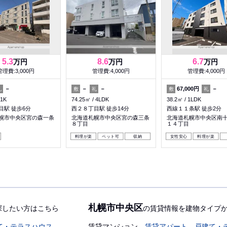
5.3
8.6
6.7
万円
万円
万円
管理費:3,000円
管理費:4,000円
管理費:4,000円
－
－
－
67,000円
－
礼
敷
礼
敷
礼
1K
74.25㎡
4LDK
38.2㎡
1LDK
目駅 徒歩6分
西２８丁目駅 徒歩14分
西線１１条駅 徒歩2分
幌市中央区宮の森一条
北海道札幌市中央区宮の森三条
北海道札幌市中央区南
８丁目
１４丁目
料理が楽
ペット可
収納
女性安心
料理が楽
札幌市中央区
探したい方はこちら
の賃貸情報を建物タイプ
て・テラスハウス
賃貸マンション
賃貸アパート
戸建て・