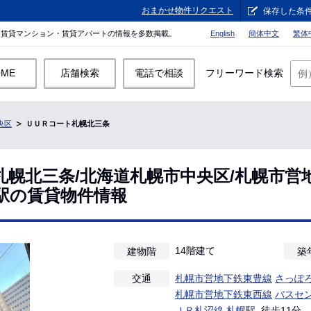
おまかせ物件リクエスト
保存した条
。賃貸マンション・賃貸アパートの情報を多数掲載。
English
簡体中文
繁体
OME
店舗検索
電話で相談
フリーワード検索
央区
ＵＵＲコート札幌北三条
札幌北三条/北海道札幌市中央区/札幌市営
駅の賃貸物件情報
14階建て
建物階
築
交通
札幌市営地下鉄東豊線
さっぽ
札幌市営地下鉄東西線
バスセ
ＪＲ札沼線
札幌駅
徒歩11分