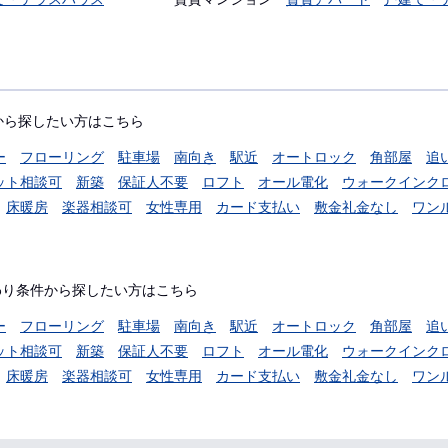
から探したい方はこちら
ー
フローリング
駐車場
南向き
駅近
オートロック
角部屋
追
ット相談可
新築
保証人不要
ロフト
オール電化
ウォークインク
床暖房
楽器相談可
女性専用
カード支払い
敷金礼金なし
ワン
わり条件から探したい方はこちら
ー
フローリング
駐車場
南向き
駅近
オートロック
角部屋
追
ット相談可
新築
保証人不要
ロフト
オール電化
ウォークインク
床暖房
楽器相談可
女性専用
カード支払い
敷金礼金なし
ワン