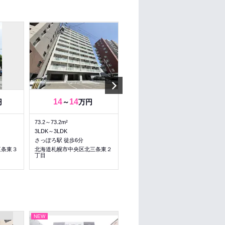
Next
14
14
14
14
円
～
万円
～
万円
73.2～73.2m²
73.2～73.2m²
3LDK～3LDK
3LDK～3LDK
さっぽろ駅 徒歩6分
さっぽろ駅 徒歩6分
三条東３
北海道札幌市中央区北三条東２
北海道札幌市中央区北三条東２
丁目
丁目
NEW
NEW