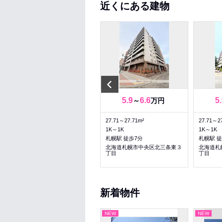
近くにある建物
Previous
8.1
9.1
5.9
6.6
5
～
万円
～
万円
26.25～33.27m²
27.71～27.71m²
27.71～2
1K～1DK
1K～1K
1K～1K
バスセンター前駅 徒歩4分
札幌駅 徒歩7分
札幌駅 徒
北海道札幌市中央区北一条東２
北海道札幌市中央区北三条東３
北海道札
丁目
丁目
丁目
新着物件
NEW
NEW
NEW