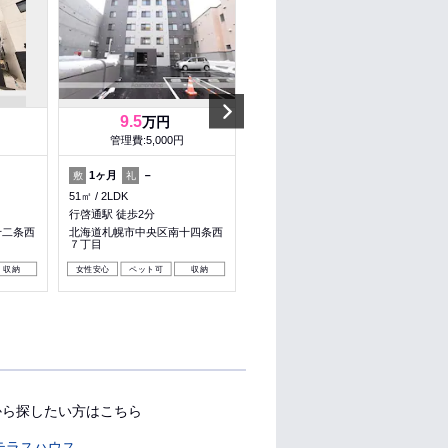
Next
9.5
4.5
万円
万円
管理費:5,000円
管理費:5,500円
1ヶ月
－
－
－
敷
礼
敷
礼
51㎡
2LDK
33.44㎡
1LDK
行啓通駅 徒歩2分
桑園駅 徒歩13分
十二条西
北海道札幌市中央区南十四条西
北海道札幌市中央区北四条西１
７丁目
３丁目
収納
女性安心
ペット可
収納
から探したい方はこちら
テラスハウス