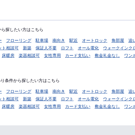
から探したい方はこちら
ー
フローリング
駐車場
南向き
駅近
オートロック
角部屋
追
ット相談可
新築
保証人不要
ロフト
オール電化
ウォークインク
床暖房
楽器相談可
女性専用
カード支払い
敷金礼金なし
ワン
わり条件から探したい方はこちら
ー
フローリング
駐車場
南向き
駅近
オートロック
角部屋
追
ット相談可
新築
保証人不要
ロフト
オール電化
ウォークインク
床暖房
楽器相談可
女性専用
カード支払い
敷金礼金なし
ワン