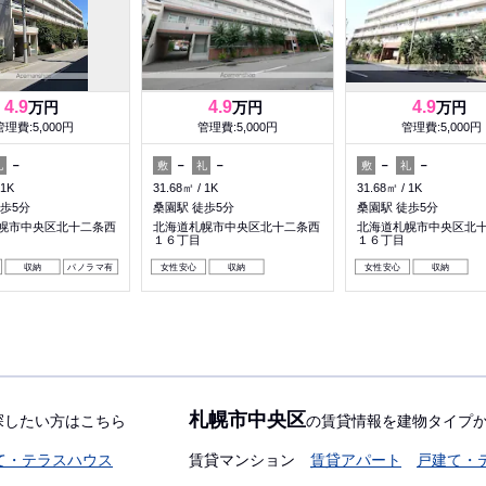
4.9
4.9
4.9
万円
万円
万円
管理費:5,000円
管理費:5,000円
管理費:5,000円
－
－
－
－
－
礼
敷
礼
敷
礼
1K
31.68㎡
1K
31.68㎡
1K
歩5分
桑園駅 徒歩5分
桑園駅 徒歩5分
幌市中央区北十二条西
北海道札幌市中央区北十二条西
北海道札幌市中央区北
１６丁目
１６丁目
収納
パノラマ有
女性安心
収納
女性安心
収納
札幌市中央区
探したい方はこちら
の賃貸情報を建物タイプ
て・テラスハウス
賃貸マンション
賃貸アパート
戸建て・