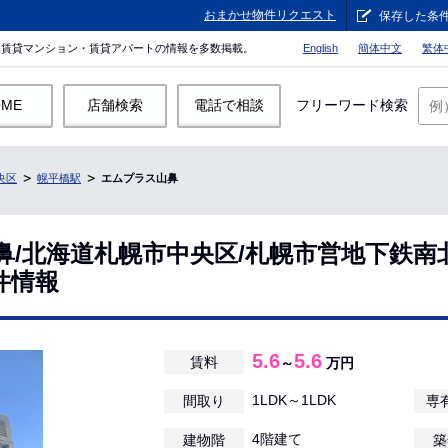
おまかせ物件リクエスト
保存した条
。賃貸マンション・賃貸アパートの情報を多数掲載。
English
簡体中文
繁体
OME
店舗検索
電話で相談
フリーワード検索
央区
幌平橋駅
エムプラス山鼻
鼻/北海道札幌市中央区/札幌市営地下鉄南
件情報
5.6
5.6
賃料
～
万円
1LDK～1LDK
間取り
専
4階建て
建物階
築