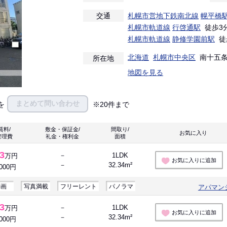
交通
札幌市営地下鉄南北線
幌平橋
札幌市軌道線
行啓通駅
徒歩3
札幌市軌道線
静修学園前駅
徒
北海道
札幌市中央区
南十五条西
所在地
地図を見る
まとめて問い合わせ
を
※20件まで
賃料/
敷金・保証金/
間取り/
お気に入り 
管理費
礼金・権利金
面積
.3
－
1LDK
万円
お気に入りに追加
－
32.34m²
,000円
動画
写真満載
フリーレント
パノラマ
アパマン
.3
－
1LDK
万円
お気に入りに追加
－
32.34m²
,000円