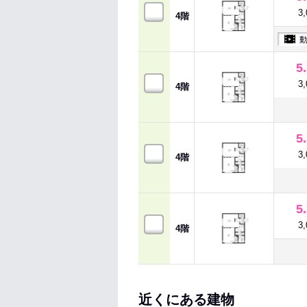
3
4階
5
3
4階
5
3
4階
5
3
4階
近くにある建物