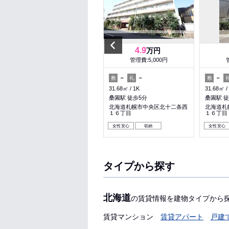
Previous
8.9
4.9
万円
万円
管理費:10,000円
管理費:5,000円
1ヶ月
－
－
－
－
敷
礼
敷
礼
敷
55.04㎡
2LDK
31.68㎡
1K
31.68㎡
札幌駅 徒歩10分
桑園駅 徒歩5分
桑園駅 徒
北海道札幌市中央区北五条西１
北海道札幌市中央区北十二条西
北海道札
１丁目
１６丁目
１６丁目
女性安心
料理が楽
ペット可
女性安心
収納
女性安心
タイプから探す
北海道
の賃貸情報を建物タイプから
賃貸マンション
賃貸アパート
戸建