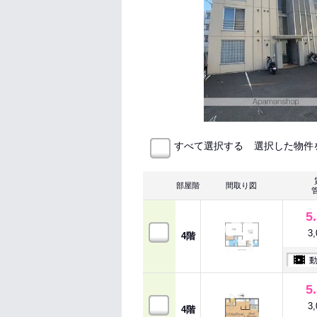
選択した物件
すべて選択する
部屋階
間取り図
5
3
4階
5
3
4階