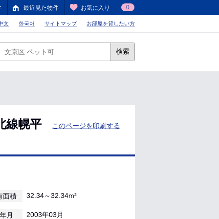
0
件
最近見た物件
お気に入り
中文
한국어
サイトマップ
お部屋を貸したい方
検索
北線幌平
このページを印刷する
32.34～32.34m²
有面積
2003年03月
年月