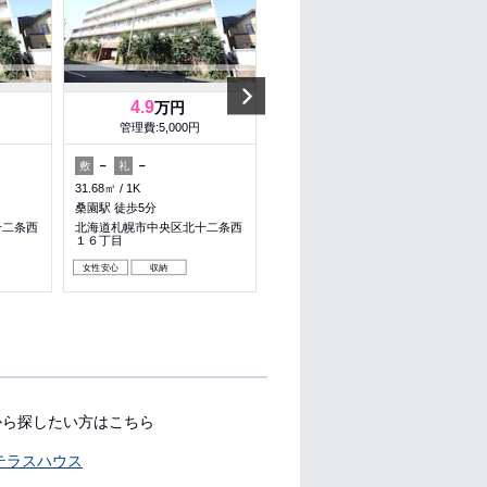
Next
4.9
4.9
万円
万円
管理費:5,000円
管理費:5,000円
－
－
－
－
敷
礼
敷
礼
31.68㎡
1K
31.68㎡
1K
桑園駅 徒歩5分
桑園駅 徒歩5分
十二条西
北海道札幌市中央区北十二条西
北海道札幌市中央区北十二条西
１６丁目
１６丁目
女性安心
収納
女性安心
収納
から探したい方はこちら
テラスハウス