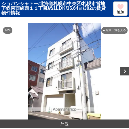
ショパンシャトー/北海道札幌市中央区/札幌市営地
下鉄東西線西１１丁目駅/1LDK/35.64㎡/302の賃貸
追加
物件情報
1/24
■ 写真一覧を見る
外観