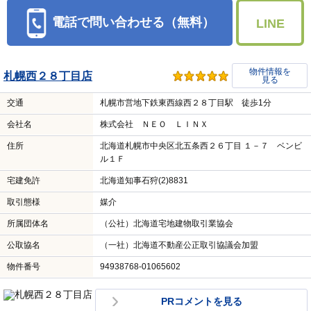
電話で問い合わせる（無料）
LINE
物件情報を
札幌西２８丁目店
見る
交通
札幌市営地下鉄東西線西２８丁目駅 徒歩1分
会社名
株式会社 ＮＥＯ ＬＩＮＸ
住所
北海道札幌市中央区北五条西２６丁目 １－７ ベンビ
ル１Ｆ
宅建免許
北海道知事石狩(2)8831
取引態様
媒介
所属団体名
（公社）北海道宅地建物取引業協会
公取協名
（一社）北海道不動産公正取引協議会加盟
物件番号
94938768-01065602
PRコメントを見る