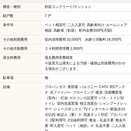
構造・種別
鉄筋コンクリート/マンション
総戸数
7 戸
条件等
ペット相談可･二人入居可･高齢者向け･ルームシェア
相談･高齢者（歓迎） 町内会費300円(月額)
その他初期費用
室内清掃費用 33,000円 水廻り消毒料 16,500円
その他月額費用
２４時間管理費 1,000円
退去時費用
退去費用実費精算
※故意又は過失による汚損・破損は別途費用がかか
る場合がございます。
駐車場
無
設備
プロパンガス･角部屋･バルコニー･CATV･BSアンテ
ナ･光ファイバー･フローリング･暖房･洗濯機置場
（室内）･灯油･ガスコンロ設置可･バス・トイレ別･
トイレ･室内洗濯置場･独立洗面台･シャンプードレッ
サー･シューズボックス･TVインターホン･駅徒歩10
分以内･保証人（要）※･高速ネット対応･プロパンガ
ス･2駅利用可･2沿線利用可･敷金・礼金不要･敷金不
要･即入居可･ペット（相談）※･礼金不要･二人入居