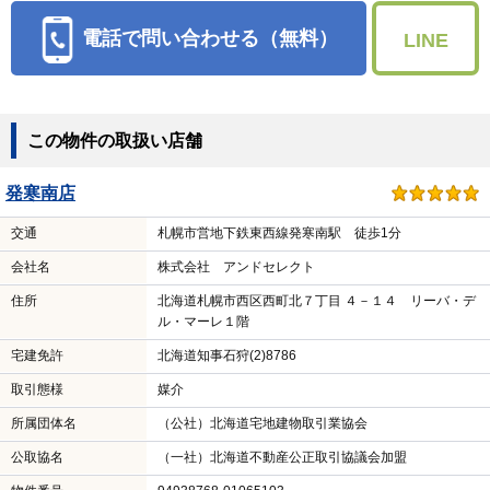
電話で問い合わせる（無料）
LINE
この物件の取扱い店舗
発寒南店
交通
札幌市営地下鉄東西線発寒南駅 徒歩1分
会社名
株式会社 アンドセレクト
住所
北海道札幌市西区西町北７丁目 ４－１４ リーバ・デ
ル・マーレ１階
宅建免許
北海道知事石狩(2)8786
取引態様
媒介
所属団体名
（公社）北海道宅地建物取引業協会
公取協名
（一社）北海道不動産公正取引協議会加盟