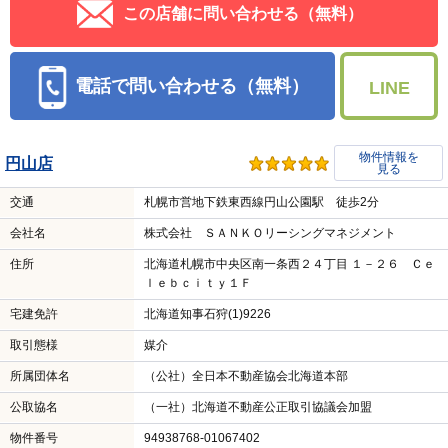
この店舗に問い合わせる（無料）
電話で問い合わせる（無料）
LINE
物件情報を
円山店
見る
交通
札幌市営地下鉄東西線円山公園駅 徒歩2分
会社名
株式会社 ＳＡＮＫＯリーシングマネジメント
住所
北海道札幌市中央区南一条西２４丁目 １－２６ Ｃｅ
ｌｅｂｃｉｔｙ１Ｆ
宅建免許
北海道知事石狩(1)9226
取引態様
媒介
所属団体名
（公社）全日本不動産協会北海道本部
公取協名
（一社）北海道不動産公正取引協議会加盟
物件番号
94938768-01067402