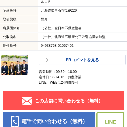
ル１Ｆ
宅建免許
北海道知事石狩(1)9226
取引態様
媒介
所属団体名
（公社）全日本不動産協会
公取協名
（一社）北海道不動産公正取引協議会加盟
物件番号
94938768-01067401
PRコメントを見る
営業時間：09:30～18:00
定休日：8/14-16 お盆休業
LINE、WEBは24時間受付
この店舗に問い合わせる（無料）
電話で問い合わせる（無料）
LINE