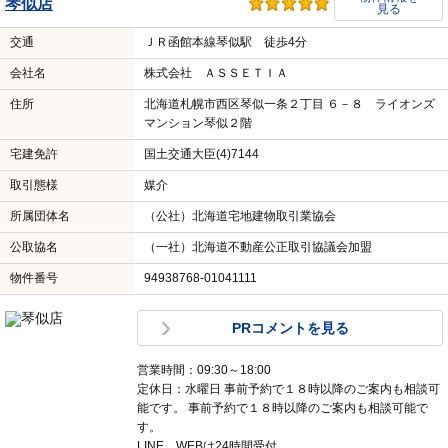
琴似店
見る
交通
ＪＲ函館本線琴似駅 徒歩4分
会社名
株式会社 ＡＳＳＥＴＩＡ
住所
北海道札幌市西区琴似一条２丁目 ６－８ ライオンズ
マンション琴似２階
宅建免許
国土交通大臣(4)7144
取引態様
媒介
所属団体名
（公社）北海道宅地建物取引業協会
公取協名
（一社）北海道不動産公正取引協議会加盟
物件番号
94938768-01041111
PRコメントを見る
営業時間：09:30～18:00
定休日：水曜日 事前予約で１８時以降のご案内も相談可
能です。 事前予約で１８時以降のご案内も相談可能で
す。
LINE、WEBは24時間受付