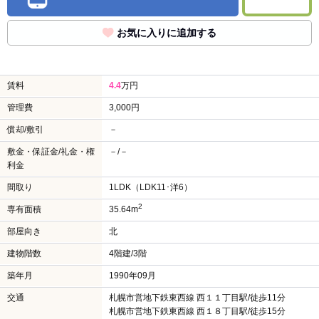
お気に入りに追加する
賃料
4.4
万円
管理費
3,000円
償却/敷引
－
敷金・保証金/礼金・権
－/－
利金
間取り
1LDK（LDK11･洋6）
2
専有面積
35.64m
部屋向き
北
建物階数
4階建/3階
築年月
1990年09月
交通
札幌市営地下鉄東西線 西１１丁目駅/徒歩11分
札幌市営地下鉄東西線 西１８丁目駅/徒歩15分