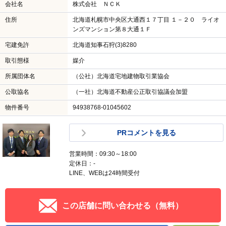
会社名
株式会社 ＮＣＫ
住所
北海道札幌市中央区大通西１７丁目 １－２０ ライオ
ンズマンション第８大通１Ｆ
宅建免許
北海道知事石狩(3)8280
取引態様
媒介
所属団体名
（公社）北海道宅地建物取引業協会
公取協名
（一社）北海道不動産公正取引協議会加盟
物件番号
94938768-01045602
PRコメントを見る
営業時間：09:30～18:00
定休日：-
LINE、WEBは24時間受付
この店舗に問い合わせる（無料）