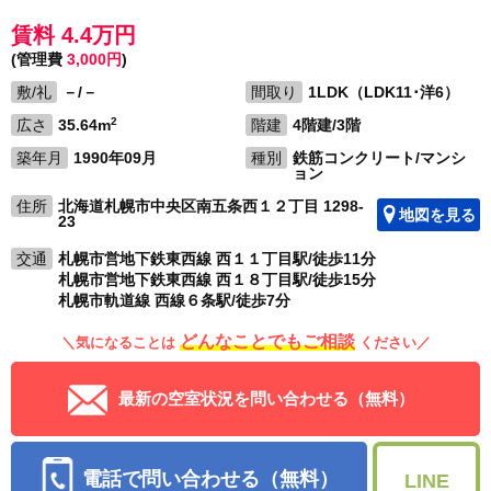
賃料 4.4万円
(管理費
3,000円
)
敷/礼
－/－
間取り
1LDK（LDK11･洋6）
2
広さ
35.64m
階建
4階建/3階
築年月
1990年09月
種別
鉄筋コンクリート/マンシ
ョン
住所
北海道札幌市中央区南五条西１２丁目 1298-
地図を見る
23
交通
札幌市営地下鉄東西線 西１１丁目駅/徒歩11分
札幌市営地下鉄東西線 西１８丁目駅/徒歩15分
札幌市軌道線 西線６条駅/徒歩7分
どんなことでもご相談
＼気になることは
ください／
最新の空室状況を問い合わせる（無料）
電話で問い合わせる（無料）
LINE