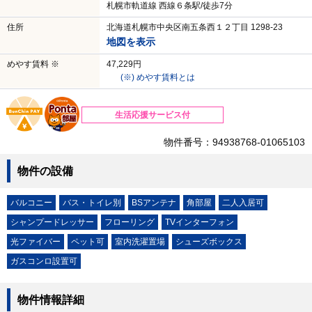
札幌市軌道線 西線６条駅/徒歩7分
住所
北海道札幌市中央区南五条西１２丁目 1298-23
地図を表示
めやす賃料 ※
47,229円
(※) めやす賃料とは
生活応援サービス付
物件番号：94938768-01065103
物件の設備
バルコニー
バス・トイレ別
BSアンテナ
角部屋
二人入居可
シャンプードレッサー
フローリング
TVインターフォン
光ファイバー
ペット可
室内洗濯置場
シューズボックス
ガスコンロ設置可
物件情報詳細