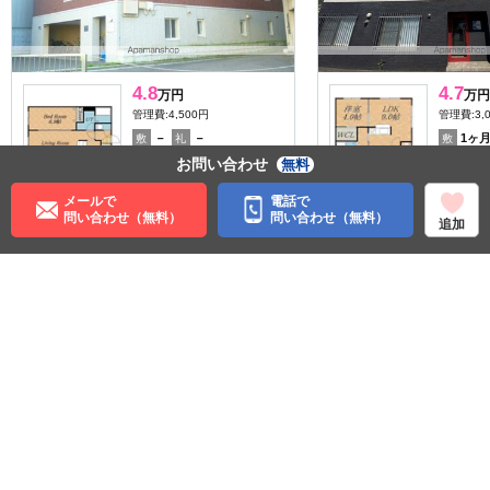
4.8
4.7
万円
万円
管理費:4,500円
管理費:3,
－
－
1ヶ
敷
礼
敷
40.97㎡
1LDK
30.98㎡
お問い合わせ
無料
円山公園駅 徒歩10分
桑園駅 徒
北海道札幌市中央区南六条
北海道札
メールで
電話で
西２６丁目
西１０丁
問い合わせ（無料）
問い合わせ（無料）
追加
収納
パノラマ有
料理が楽
収納
住む街研究所で街の情報を見る
北海道
札幌市中央区
札幌市営地下鉄東西線
西１１丁目駅
西１８丁目駅
札幌市軌道線
西線６条駅