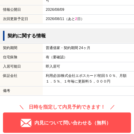
可
情報公開日
2026/08/09
次回更新予定日
2026/08/11（あと
2
日）
契約に関する情報
契約期間
普通借家・契約期間 24ヶ月
住宅保険
有（要確認）
入居可能日
即入居可
保証会社
利用必須/株式会社エポスカード/初回５０％、月額
１．５％、１年毎に更新料５，０００円
備考
＼ 日時を指定して内見予約できます！ ／
内見について問い合わせる（無料）