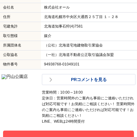
会社名
株式会社オール
住所
北海道札幌市中央区大通西２５丁目 １－２８
宅建免許
北海道知事石狩(4)7581
取引態様
媒介
所属団体名
（公社）北海道宅地建物取引業協会
公取協名
（一社）北海道不動産公正取引協議会加盟
物件番号
94938768-01049101
PRコメントを見る
営業時間：10:00～18:00
定休日：営業時間外のご案内も事前にご連絡いただけれ
ば対応可能です！お気軽にご相談ください！ 営業時間外
のご案内も事前にご連絡いただければ対応可能です！お
気軽にご相談ください！
LINE、WEBは24時間受付