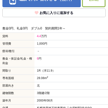
お気に入りに追加する
敷金0円、礼金0円
ダブル0
契約期間1年～
賃料
4.4
万円
管理費
1,000円
償却/敷引
－
敷金・保証金/礼金・権
0
円
利金
間取り
1R（洋11.9）
2
専有面積
28.08m
部屋向き
北
建物階数
3階建/2階
築年月
2000年08月