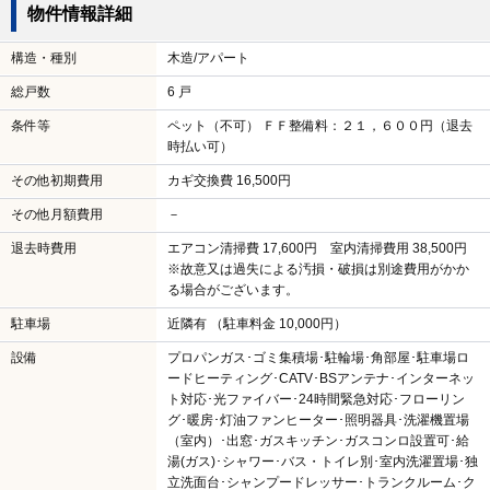
物件情報詳細
構造・種別
木造/アパート
総戸数
6 戸
条件等
ペット（不可） ＦＦ整備料：２１，６００円（退去
時払い可）
その他初期費用
カギ交換費 16,500円
その他月額費用
－
退去時費用
エアコン清掃費 17,600円 室内清掃費用 38,500円
※故意又は過失による汚損・破損は別途費用がかか
る場合がございます。
駐車場
近隣有 （駐車料金 10,000円）
設備
プロパンガス･ゴミ集積場･駐輪場･角部屋･駐車場ロ
ードヒーティング･CATV･BSアンテナ･インターネッ
ト対応･光ファイバー･24時間緊急対応･フローリン
グ･暖房･灯油ファンヒーター･照明器具･洗濯機置場
（室内）･出窓･ガスキッチン･ガスコンロ設置可･給
湯(ガス)･シャワー･バス・トイレ別･室内洗濯置場･独
立洗面台･シャンプードレッサー･トランクルーム･ク