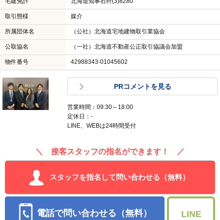
宅建免許
北海道知事石狩(3)8280
取引態様
媒介
所属団体名
（公社）北海道宅地建物取引業協会
公取協名
（一社）北海道不動産公正取引協議会加盟
物件番号
42988343-01045602
PRコメントを見る
営業時間：09:30～18:00
定休日：-
LINE、WEBは24時間受付
＼ 接客スタッフの指名ができます！ ／
スタッフを指名して問い合わせる（無料）
電話で問い合わせる（無料）
LINE