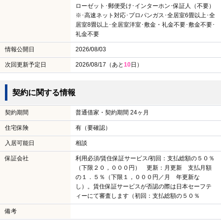
ローゼット･郵便受け･インターホン･保証人（不要）
※･高速ネット対応･プロパンガス･全居室6畳以上･全
居室8畳以上･全居室洋室･敷金・礼金不要･敷金不要･
礼金不要
情報公開日
2026/08/03
次回更新予定日
2026/08/17（あと
10
日）
契約に関する情報
契約期間
普通借家・契約期間 24ヶ月
住宅保険
有（要確認）
入居可能日
相談
保証会社
利用必須/賃住保証サービス/初回：支払総額の５０％
（下限２０，０００円） 更新：月更新 支払月額
の１．５％（下限１，０００円／月 年更新な
し）。賃住保証サービスが否認の際は日本セーフテ
ィーにて審査します（初回：支払総額の５０％
備考