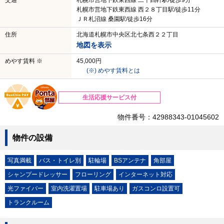
交通
札幌市営地下鉄東西線 二十四軒駅/徒歩9分
札幌市営地下鉄東西線 西２８丁目駅/徒歩11分
ＪＲ札沼線 桑園駅/徒歩16分
住所
北海道札幌市中央区北七条西２２丁目
地図を表示
めやす賃料 ※
45,000円
(※) めやす賃料とは
生活応援サービス付
物件番号：42988343-01045602
物件の設備
写真満載
バス・トイレ別
駐輪場
BSアンテナ
角部屋
シャンプードレッサー
フローリング
インターネット対応
光ファイバー
室内洗濯置場
駐車場あり
ガスコンロ設置可
トランクルーム