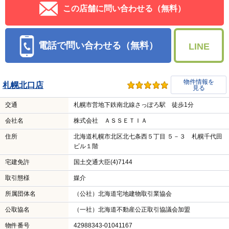
この店舗に問い合わせる（無料）
電話で問い合わせる（無料）
LINE
物件情報を
札幌北口店
見る
交通
札幌市営地下鉄南北線さっぽろ駅 徒歩1分
会社名
株式会社 ＡＳＳＥＴＩＡ
住所
北海道札幌市北区北七条西５丁目 ５－３ 札幌千代田
ビル１階
宅建免許
国土交通大臣(4)7144
取引態様
媒介
所属団体名
（公社）北海道宅地建物取引業協会
公取協名
（一社）北海道不動産公正取引協議会加盟
物件番号
42988343-01041167