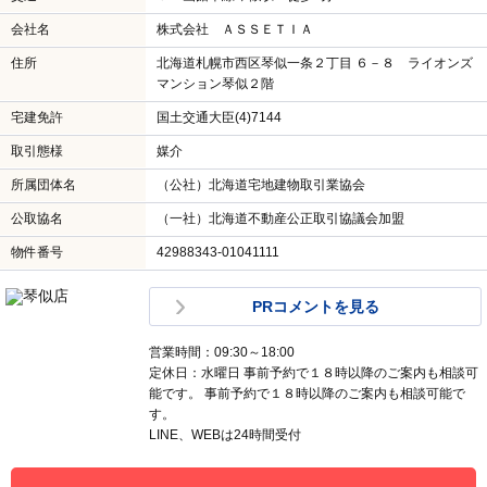
会社名
株式会社 ＡＳＳＥＴＩＡ
住所
北海道札幌市西区琴似一条２丁目 ６－８ ライオンズ
マンション琴似２階
宅建免許
国土交通大臣(4)7144
取引態様
媒介
所属団体名
（公社）北海道宅地建物取引業協会
公取協名
（一社）北海道不動産公正取引協議会加盟
物件番号
42988343-01041111
PRコメントを見る
営業時間：09:30～18:00
定休日：水曜日 事前予約で１８時以降のご案内も相談可
能です。 事前予約で１８時以降のご案内も相談可能で
す。
LINE、WEBは24時間受付