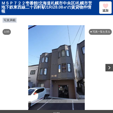
ＭＳＰ７２２壱番館/北海道札幌市中央区/札幌市営
地下鉄東西線二十四軒駅/1R/28.08㎡の賃貸物件情
追加
報
写真満載
1/35
■ 写真一覧を見る