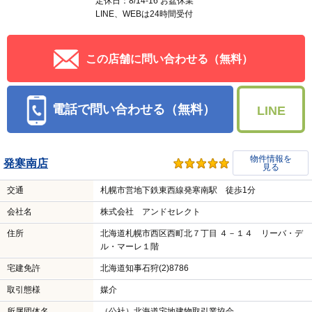
定休日：8/14-16 お盆休業
LINE、WEBは24時間受付
この店舗に問い合わせる（無料）
電話で問い合わせる（無料）
LINE
物件情報を
発寒南店
見る
交通
札幌市営地下鉄東西線発寒南駅 徒歩1分
会社名
株式会社 アンドセレクト
住所
北海道札幌市西区西町北７丁目 ４－１４ リーバ・デ
ル・マーレ１階
宅建免許
北海道知事石狩(2)8786
取引態様
媒介
所属団体名
（公社）北海道宅地建物取引業協会