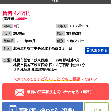
外観
賃料 4.4万円
(管理費
1,000円
)
敷/礼
0
円
間取り
1R（洋11.9）
2
広さ
28.08m
階建
3階建/2階
築年月
2000年08月
種別
木造/アパート
住所
北海道札幌市中央区北七条西２２丁目
地図を見る
交通
札幌市営地下鉄東西線 二十四軒駅/徒歩9分
札幌市営地下鉄東西線 西２８丁目駅/徒歩11分
ＪＲ札沼線 桑園駅/徒歩16分
どんなことでもご相談
＼気になることは
ください／
最新の空室状況を問い合わせる（無料）
電話で問い合わせる（無料）
LINE