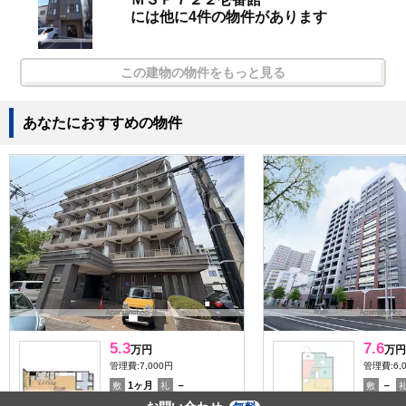
には他に4件の物件があります
この建物の物件をもっと見る
あなたにおすすめの物件
5.3
7.6
万円
万円
管理費:7,000円
管理費:6,
1ヶ月
－
－
敷
礼
敷
33.14㎡
1R
32.2㎡