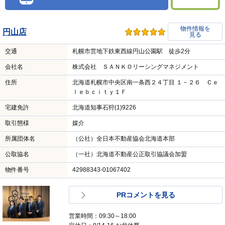
物件情報を
円山店
見る
交通
札幌市営地下鉄東西線円山公園駅 徒歩2分
会社名
株式会社 ＳＡＮＫＯリーシングマネジメント
住所
北海道札幌市中央区南一条西２４丁目 １－２６ Ｃｅ
ｌｅｂｃｉｔｙ１Ｆ
宅建免許
北海道知事石狩(1)9226
取引態様
媒介
所属団体名
（公社）全日本不動産協会北海道本部
公取協名
（一社）北海道不動産公正取引協議会加盟
物件番号
42988343-01067402
PRコメントを見る
営業時間：09:30～18:00