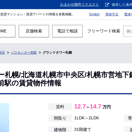
おまかせ物件リクエスト
保存した条
。賃貸マンション・賃貸アパートの情報を多数掲載。
English
簡体中文
繁体
OME
店舗検索
電話で相談
フリーワード検索
央区
バスセンター前駅
グランドタワー札幌
ー札幌/北海道札幌市中央区/札幌市営地下
前駅の賃貸物件情報
12.7
14.7
賃料
～
万円
1LDK～2LDK
間取り
専
31階建て
建物階