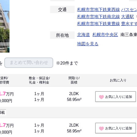
交通
札幌市営地下鉄東西線
バスセ
札幌市営地下鉄南北線
大通駅
札幌市営地下鉄東豊線
豊水す
北海道
札幌市中央区
南三条東２
所在地
地図を見る
まとめて問い合わせ
を
※20件まで
賃料/
敷金・保証金/
間取り/
お気に入り
管理費
礼金・権利金
面積
1.7
1ヶ月
2LDK
万円
お気に入りに追加
1ヶ月
58.95m²
0,000円
満載
1.7
1ヶ月
2LDK
万円
お気に入りに追加
1ヶ月
58.95m²
0,000円