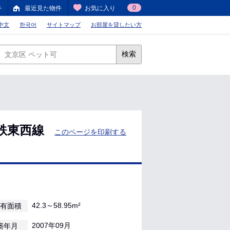
0
件
最近見た物件
お気に入り
中文
한국어
サイトマップ
お部屋を貸したい方
検索
鉄東西線
このページを印刷する
42.3～58.95m²
有面積
2007年09月
築年月