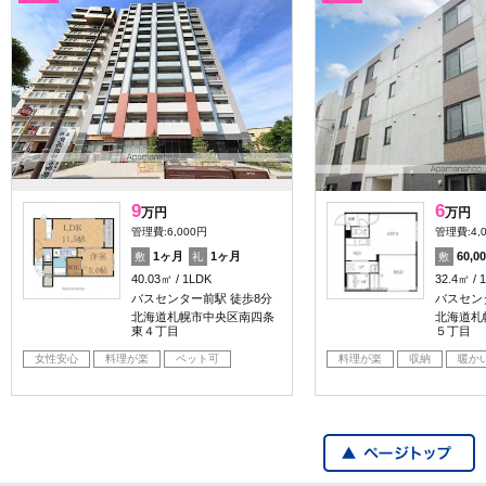
9
6
万円
万円
管理費:6,000円
管理費:4,
1ヶ月
1ヶ月
60,0
敷
礼
敷
40.03㎡
1LDK
32.4㎡
バスセンター前駅 徒歩8分
バスセン
北海道札幌市中央区南四条
北海道札
東４丁目
５丁目
女性安心
料理が楽
ペット可
料理が楽
収納
暖か