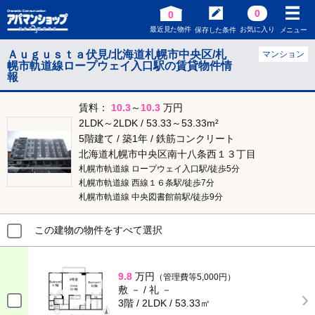
0
0
最近見た物件
お気に入り
保存した条件
メニュー
Ａｕｇｕｓｔａ伏見/北海道札幌市中央区/札
マンション
幌市軌道線ロープウェイ入口駅の賃貸物件情
報
賃料：
10.3
～
10.3
万円
2LDK～2LDK / 53.33～53.33m²
5階建て / 築1年 / 鉄筋コンクリート
北海道札幌市中央区南十八条西１３丁目
札幌市軌道線 ロープウェイ入口駅/徒歩5分
札幌市軌道線 西線１６条駅/徒歩7分
札幌市軌道線 中央図書館前駅/徒歩9分
この建物の物件をすべて選択
9.8
万円
（管理費等5,000円）
敷 － / 礼 －
3階 / 2LDK / 53.33㎡