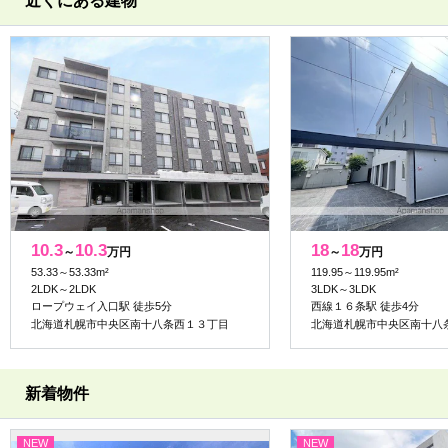
近くにある建物
10.3
10.3
18
18
～
万円
～
万円
53.33～53.33m²
119.95～119.95m²
2LDK～2LDK
3LDK～3LDK
ロープウェイ入口駅 徒歩5分
西線１６条駅 徒歩4分
北海道札幌市中央区南十八条西１３丁目
北海道札幌市中央区南十八
新着物件
NEW
NEW