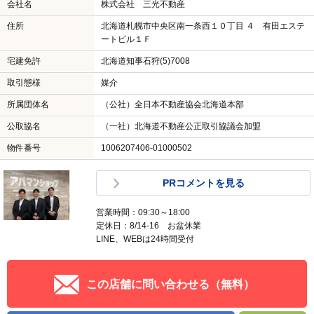
会社名
株式会社 三光不動産
住所
北海道札幌市中央区南一条西１０丁目 ４ 有田エステ
ートビル１Ｆ
宅建免許
北海道知事石狩(5)7008
取引態様
媒介
所属団体名
（公社）全日本不動産協会北海道本部
公取協名
（一社）北海道不動産公正取引協議会加盟
物件番号
1006207406-01000502
PRコメントを見る
営業時間：09:30～18:00
定休日：8/14-16 お盆休業
LINE、WEBは24時間受付
この店舗に問い合わせる（無料）