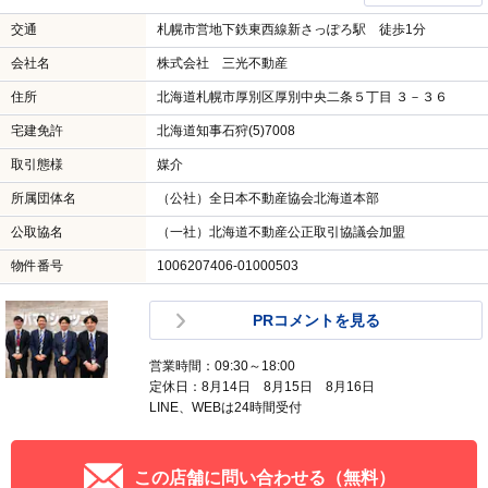
交通
札幌市営地下鉄東西線新さっぽろ駅 徒歩1分
会社名
株式会社 三光不動産
住所
北海道札幌市厚別区厚別中央二条５丁目 ３－３６
宅建免許
北海道知事石狩(5)7008
取引態様
媒介
所属団体名
（公社）全日本不動産協会北海道本部
公取協名
（一社）北海道不動産公正取引協議会加盟
物件番号
1006207406-01000503
PRコメントを見る
営業時間：09:30～18:00
定休日：8月14日 8月15日 8月16日
LINE、WEBは24時間受付
この店舗に問い合わせる（無料）