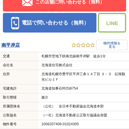
この店舗に問い合わせる（無料）
電話で問い合わせる（無料）
LINE
物件情報を
南平岸店
見る
交通
札幌市営地下鉄南北線南平岸駅 徒歩1分
会社名
北海道住宅株式会社
住所
北海道札幌市豊平区平岸三条１４丁目 ３－３ 紅桜観
光ビル１Ｆ
宅建免許
北海道知事石狩(5)6754
取引態様
媒介
所属団体名
（公社） 全日本不動産協会北海道本部
公取協名
（一社）北海道不動産公正取引協議会加盟
物件番号
1006207406-01024305