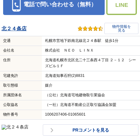
電話で問い合わせる（無料）
LINE
物件情報を
北２４条店
見る
交通
札幌市営地下鉄南北線北２４条駅 徒歩1分
会社名
株式会社 ＮＥＯ ＬＩＮＸ
住所
北海道札幌市北区北二十三条西４丁目 ２－１２ シー
ズビル１Ｆ
宅建免許
北海道知事石狩(2)8831
取引態様
媒介
所属団体名
（公社）北海道宅地建物取引業協会
公取協名
（一社）北海道不動産公正取引協議会加盟
物件番号
1006207406-01065601
PRコメントを見る