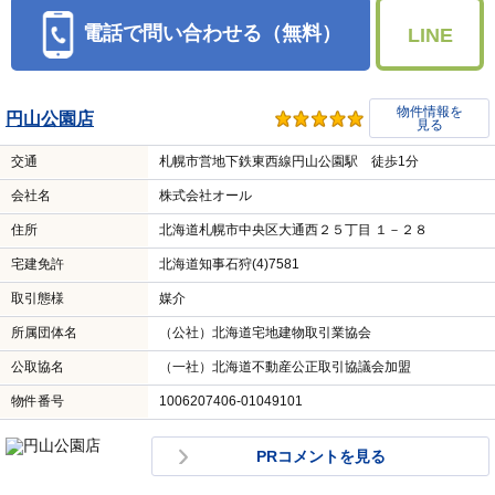
電話で問い合わせる（無料）
LINE
物件情報を
円山公園店
見る
交通
札幌市営地下鉄東西線円山公園駅 徒歩1分
会社名
株式会社オール
住所
北海道札幌市中央区大通西２５丁目 １－２８
宅建免許
北海道知事石狩(4)7581
取引態様
媒介
所属団体名
（公社）北海道宅地建物取引業協会
公取協名
（一社）北海道不動産公正取引協議会加盟
物件番号
1006207406-01049101
PRコメントを見る