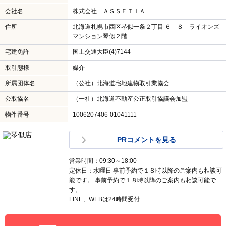
会社名
株式会社 ＡＳＳＥＴＩＡ
住所
北海道札幌市西区琴似一条２丁目 ６－８ ライオンズ
マンション琴似２階
宅建免許
国土交通大臣(4)7144
取引態様
媒介
所属団体名
（公社）北海道宅地建物取引業協会
公取協名
（一社）北海道不動産公正取引協議会加盟
物件番号
1006207406-01041111
PRコメントを見る
営業時間：09:30～18:00
定休日：水曜日 事前予約で１８時以降のご案内も相談可
能です。 事前予約で１８時以降のご案内も相談可能で
す。
LINE、WEBは24時間受付