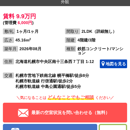
外観
賃料 9.9万円
(管理費
6,000円
)
敷/礼
1ヶ月/1ヶ月
間取り
2LDK（詳細無し）
2
広さ
45.16m
階建
4階建/3階
築年月
2026年08月
種別
鉄筋コンクリート/マンシ
ョン
住所
北海道札幌市中央区南十三条西７丁目 1-12
地図を見る
交通
札幌市営地下鉄南北線 幌平橋駅/徒歩8分
札幌市軌道線 行啓通駅/徒歩2分
札幌市軌道線 中島公園通駅/徒歩5分
どんなことでもご相談
＼気になることは
ください／
最新の空室状況を問い合わせる（無料）