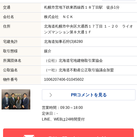
交通
札幌市営地下鉄東西線西１８丁目駅 徒歩1分
会社名
株式会社 ＮＣＫ
住所
北海道札幌市中央区大通西１７丁目 １－２０ ライオ
ンズマンション第８大通１Ｆ
宅建免許
北海道知事石狩(3)8280
取引態様
媒介
所属団体名
（公社）北海道宅地建物取引業協会
公取協名
（一社）北海道不動産公正取引協議会加盟
物件番号
1006207406-01045602
PRコメントを見る
営業時間：09:30～18:00
定休日：-
LINE、WEBは24時間受付