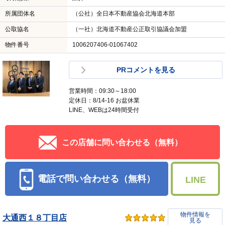
所属団体名
（公社）全日本不動産協会北海道本部
公取協名
（一社）北海道不動産公正取引協議会加盟
物件番号
1006207406-01067402
PRコメントを見る
営業時間：09:30～18:00
定休日：8/14-16 お盆休業
LINE、WEBは24時間受付
この店舗に問い合わせる（無料）
電話で問い合わせる（無料）
LINE
物件情報を
大通西１８丁目店
見る