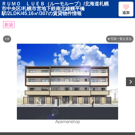
ＲＵＭＯ ＬＵＥＢ（ルーモルーブ）/北海道札幌
市中央区/札幌市営地下鉄南北線幌平橋
追加
駅/2LDK/45.16㎡/307の賃貸物件情報
新築
1/9
■ 写真一覧を見る