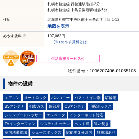
札幌市軌道線 行啓通駅/徒歩2分
札幌市軌道線 中島公園通駅/徒歩5分
住所
北海道札幌市中央区南十三条西７丁目 1-12
地図を表示
めやす賃料 ※
107,063円
(※) めやす賃料とは
生活応援サービス付
物件番号：1006207406-01065103
物件の設備
エアコン
オートロック
バルコニー
バス・トイレ別
駐輪場
BSアンテナ
都市ガス
角部屋
CSアンテナ
宅配ボックス
シャンプードレッサー
エレベータ
インターネット対応
TVインターフォン
システムキッチン
ペット可
追い焚き
室内洗濯置場
シューズボックス
駅徒歩３分以内
駐車場あり