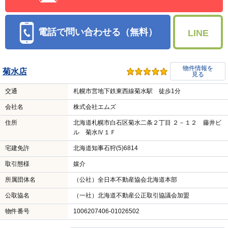
電話で問い合わせる（無料）
LINE
物件情報を
菊水店
見る
交通
札幌市営地下鉄東西線菊水駅 徒歩1分
会社名
株式会社エムズ
住所
北海道札幌市白石区菊水二条２丁目 ２－１２ 藤井ビ
ル 菊水Ⅳ１Ｆ
宅建免許
北海道知事石狩(5)6814
取引態様
媒介
所属団体名
（公社）全日本不動産協会北海道本部
公取協名
（一社）北海道不動産公正取引協議会加盟
物件番号
1006207406-01026502