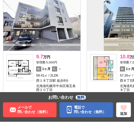
9.7
10.8
万円
万
管理費:5,000円
管理費:7,
1ヶ月
－
1ヶ
敷
礼
敷
58.41㎡
2LDK
57.26㎡
西１８丁目駅 徒歩8分
西８丁目
北海道札幌市中央区南五条
北海道札
西２０丁目
８丁目
お問い合わせ
無料
女性安心
料理が楽
収納
女性安心
子育て応援
メールで
電話で
問い合わせ（無料）
問い合わせ（無料）
追加
住む街研究所で街の情報を見る