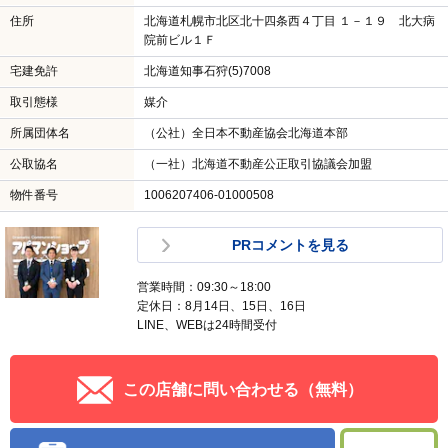
住所
北海道札幌市北区北十四条西４丁目 １－１９ 北大病
院前ビル１Ｆ
宅建免許
北海道知事石狩(5)7008
取引態様
媒介
所属団体名
（公社）全日本不動産協会北海道本部
公取協名
（一社）北海道不動産公正取引協議会加盟
物件番号
1006207406-01000508
PRコメントを見る
営業時間：09:30～18:00
定休日：8月14日、15日、16日
LINE、WEBは24時間受付
この店舗に問い合わせる（無料）