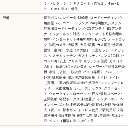
５ｍ×Ｌ５．０ｍ）ＰＡ２～８（約Ｗ２．４ｍ×Ｌ
５．０ｍ）※３Ｌ優先）
設備
都市ガス･エレベータ･駐輪場･ロードヒーティング･
角部屋･バルコニー･ベランダ･24時間換気システム･
駐車場ロードヒーティング･CSアンテナ･BSアンテ
ナ･インターネット対応･インターネット月額利用料
無料･インターネット使用料無料･BS･CS･オートロッ
ク･防犯カメラ･冷暖房･冷房･暖房･ガス暖房･洗濯機
置場（室内）･水道（その他）･二重サッシ･ペアガラ
ス･システムキッチン･ガスキッチン･コンロ2口以上･
コンロ3口以上･グリル付･キッチン未使用･ガス（そ
の他）･給湯(ガス)･追い焚き･シャワー･浴室換気乾燥
機･水道（公営）･脱衣所･バス（専用）･バス・トイ
レ別･暖房便座･温水洗浄暖房便座･トイレ･トイレ
（専用）･室内洗濯置場･独立洗面台･シャンプードレ
ッサー･洗面化粧台･シューズボックス･クローゼッ
ト･ウォークインクローゼット･押入･収納スペース･
玄関収納･宅配ボックス･郵便受け･インターホン･TV
インターホン･駅徒歩10分以内･駅徒歩5分以内･保証
人（要）※･都市ガス･トイレ未使用･2駅利用可･2沿
線利用可･築2年以内･築3年以内･築5年以内･敷金1ヶ
月･ペット（相談）※･礼金1ヶ月