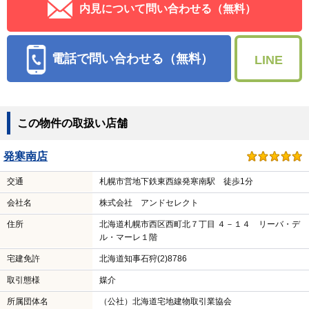
内見について問い合わせる（無料）
電話で問い合わせる（無料）
LINE
この物件の取扱い店舗
発寒南店
交通
札幌市営地下鉄東西線発寒南駅 徒歩1分
会社名
株式会社 アンドセレクト
住所
北海道札幌市西区西町北７丁目 ４－１４ リーバ・デ
ル・マーレ１階
宅建免許
北海道知事石狩(2)8786
取引態様
媒介
所属団体名
（公社）北海道宅地建物取引業協会