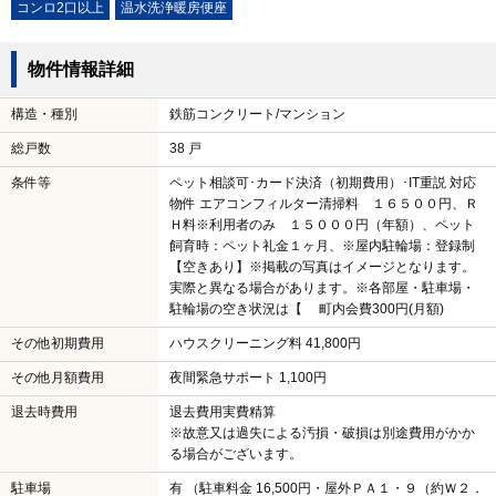
コンロ2口以上
温水洗浄暖房便座
物件情報詳細
構造・種別
鉄筋コンクリート/マンション
総戸数
38 戸
条件等
ペット相談可･カード決済（初期費用）･IT重説 対応
物件 エアコンフィルター清掃料 １６５００円、Ｒ
Ｈ料※利用者のみ １５０００円（年額）、ペット
飼育時：ペット礼金１ヶ月、※屋内駐輪場：登録制
【空きあり】※掲載の写真はイメージとなります。
実際と異なる場合があります。※各部屋・駐車場・
駐輪場の空き状況は【 町内会費300円(月額)
その他初期費用
ハウスクリーニング料 41,800円
その他月額費用
夜間緊急サポート 1,100円
退去時費用
退去費用実費精算
※故意又は過失による汚損・破損は別途費用がかか
る場合がございます。
駐車場
有 （駐車料金 16,500円・屋外ＰＡ１・９（約Ｗ２．