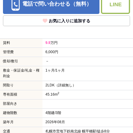
電話で問い合わせる（無料）
LINE
お気に入りに追加する
賃料
9.9
万円
管理費
6,000円
償却/敷引
－
敷金・保証金/礼金・権
1ヶ月/1ヶ月
利金
間取り
2LDK（詳細無し）
2
専有面積
45.16m
部屋向き
建物階数
4階建/3階
築年月
2026年08月
交通
札幌市営地下鉄南北線 幌平橋駅/徒歩8分