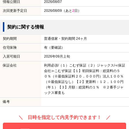
情報公開日
2026/08/07
次回更新予定日
2026/08/09（あと
2
日）
契約に関する情報
契約期間
普通借家・契約期間 24ヶ月
住宅保険
有（要確認）
入居可能日
2026年09月上旬
保証会社
利用必須/（１）こむず保証（２）ジャックス/≪保証
会社≫こむず保証【１】初回保証料：総賃料の５
０％（※最低保証料２０，０００円）法人１００％
（※最低保証なし）【２】更新料：１２，１００円
（年１）【３】月額：総賃料の１％ ※２番手ジャ
ックス審査も
備考
＼ 日時を指定して内見予約できます！ ／