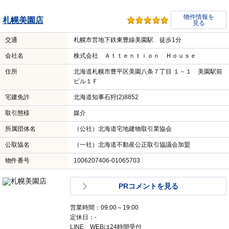
物件情報を
札幌美園店
見る
交通
札幌市営地下鉄東豊線美園駅 徒歩1分
会社名
株式会社 Ａｔｔｅｎｔｉｏｎ Ｈｏｕｓｅ
住所
北海道札幌市豊平区美園八条７丁目 １－１ 美園駅前
ビル１Ｆ
宅建免許
北海道知事石狩(2)8852
取引態様
媒介
所属団体名
（公社）北海道宅地建物取引業協会
公取協名
（一社）北海道不動産公正取引協議会加盟
物件番号
1006207406-01065703
PRコメントを見る
営業時間：09:00～19:00
定休日：-
LINE、WEBは24時間受付