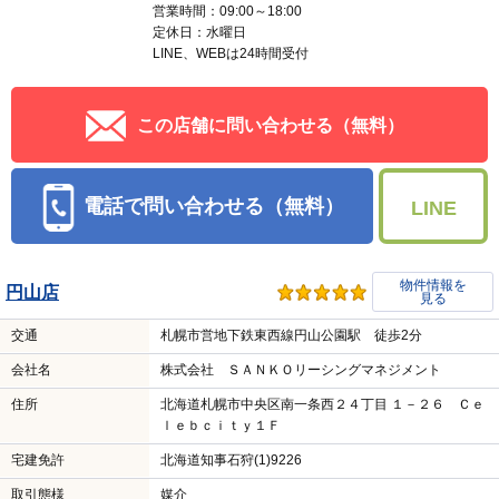
営業時間：09:00～18:00
定休日：水曜日
LINE、WEBは24時間受付
この店舗に問い合わせる（無料）
電話で問い合わせる（無料）
LINE
物件情報を
円山店
見る
交通
札幌市営地下鉄東西線円山公園駅 徒歩2分
会社名
株式会社 ＳＡＮＫＯリーシングマネジメント
住所
北海道札幌市中央区南一条西２４丁目 １－２６ Ｃｅ
ｌｅｂｃｉｔｙ１Ｆ
宅建免許
北海道知事石狩(1)9226
取引態様
媒介