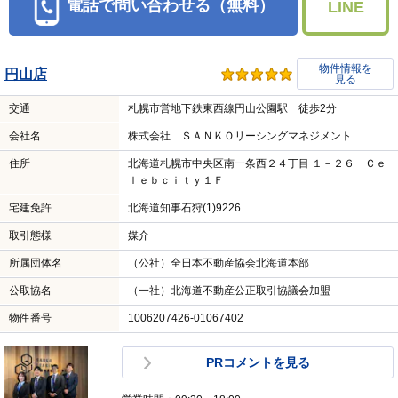
電話で問い合わせる（無料）
LINE
物件情報を
円山店
見る
交通
札幌市営地下鉄東西線円山公園駅 徒歩2分
会社名
株式会社 ＳＡＮＫＯリーシングマネジメント
住所
北海道札幌市中央区南一条西２４丁目 １－２６ Ｃｅ
ｌｅｂｃｉｔｙ１Ｆ
宅建免許
北海道知事石狩(1)9226
取引態様
媒介
所属団体名
（公社）全日本不動産協会北海道本部
公取協名
（一社）北海道不動産公正取引協議会加盟
物件番号
1006207426-01067402
PRコメントを見る