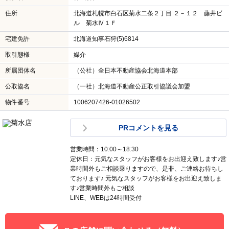
住所
北海道札幌市白石区菊水二条２丁目 ２－１２ 藤井ビ
ル 菊水Ⅳ１Ｆ
宅建免許
北海道知事石狩(5)6814
取引態様
媒介
所属団体名
（公社）全日本不動産協会北海道本部
公取協名
（一社）北海道不動産公正取引協議会加盟
物件番号
1006207426-01026502
PRコメントを見る
営業時間：10:00～18:30
定休日：元気なスタッフがお客様をお出迎え致します♪営
業時間外もご相談乗りますので、是非、ご連絡お待ちし
ております♪ 元気なスタッフがお客様をお出迎え致しま
す♪営業時間外もご相談
LINE、WEBは24時間受付