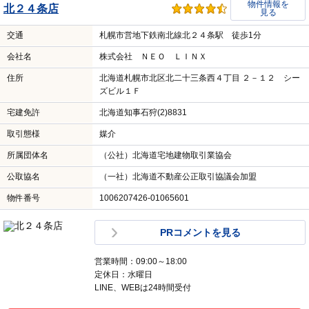
物件情報を
北２４条店
見る
交通
札幌市営地下鉄南北線北２４条駅 徒歩1分
会社名
株式会社 ＮＥＯ ＬＩＮＸ
住所
北海道札幌市北区北二十三条西４丁目 ２－１２ シー
ズビル１Ｆ
宅建免許
北海道知事石狩(2)8831
取引態様
媒介
所属団体名
（公社）北海道宅地建物取引業協会
公取協名
（一社）北海道不動産公正取引協議会加盟
物件番号
1006207426-01065601
PRコメントを見る
営業時間：09:00～18:00
定休日：水曜日
LINE、WEBは24時間受付