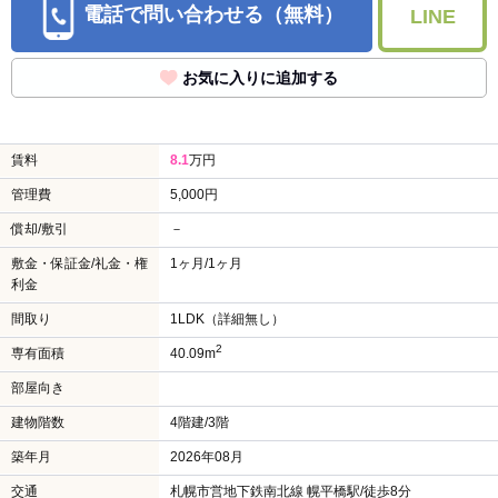
電話で問い合わせる（無料）
LINE
お気に入りに追加する
賃料
8.1
万円
管理費
5,000円
償却/敷引
－
敷金・保証金/礼金・権
1ヶ月/1ヶ月
利金
間取り
1LDK（詳細無し）
2
専有面積
40.09m
部屋向き
建物階数
4階建/3階
築年月
2026年08月
交通
札幌市営地下鉄南北線 幌平橋駅/徒歩8分