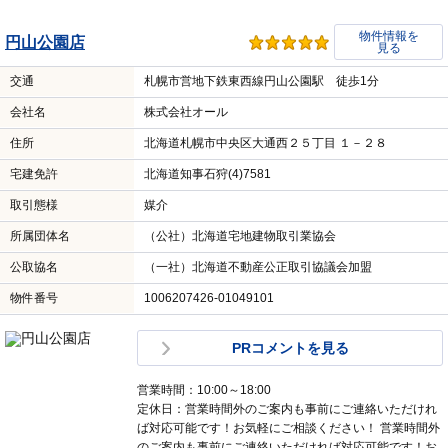
物件情報を
円山公園店
見る
交通
札幌市営地下鉄東西線円山公園駅 徒歩1分
会社名
株式会社オール
住所
北海道札幌市中央区大通西２５丁目 １－２８
宅建免許
北海道知事石狩(4)7581
取引態様
媒介
所属団体名
（公社）北海道宅地建物取引業協会
公取協名
（一社）北海道不動産公正取引協議会加盟
物件番号
1006207426-01049101
PRコメントを見る
営業時間：10:00～18:00
定休日：営業時間外のご案内も事前にご連絡いただけれ
ば対応可能です！お気軽にご相談ください！ 営業時間外
のご案内も事前にご連絡いただければ対応可能です！お