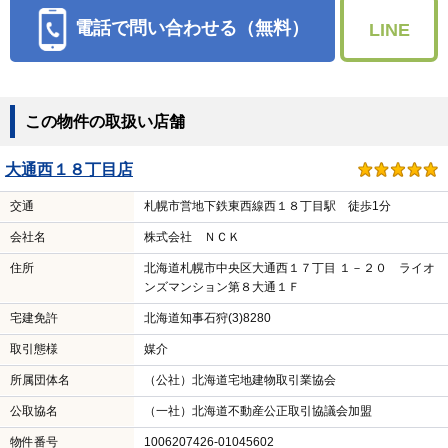
電話で問い合わせる（無料）
LINE
この物件の取扱い店舗
大通西１８丁目店
交通
札幌市営地下鉄東西線西１８丁目駅 徒歩1分
会社名
株式会社 ＮＣＫ
住所
北海道札幌市中央区大通西１７丁目 １－２０ ライオ
ンズマンション第８大通１Ｆ
宅建免許
北海道知事石狩(3)8280
取引態様
媒介
所属団体名
（公社）北海道宅地建物取引業協会
公取協名
（一社）北海道不動産公正取引協議会加盟
物件番号
1006207426-01045602