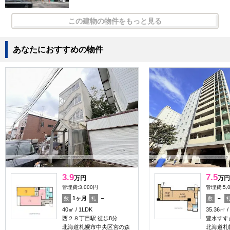
この建物の物件をもっと見る
あなたにおすすめの物件
3.9
7.5
万円
万円
管理費:3,000円
管理費:5,
1ヶ月
－
－
敷
礼
敷
40㎡
1LDK
35.36㎡
西２８丁目駅 徒歩8分
豊水すす
北海道札幌市中央区宮の森
北海道札