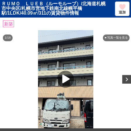
ＲＵＭＯ ＬＵＥＢ（ルーモルーブ）/北海道札幌
市中央区/札幌市営地下鉄南北線幌平橋
追加
駅/1LDK/40.09㎡/311の賃貸物件情報
新築
1/18
■ 写真一覧を見る