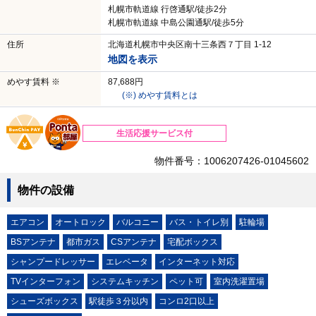
札幌市軌道線 行啓通駅/徒歩2分
札幌市軌道線 中島公園通駅/徒歩5分
住所
北海道札幌市中央区南十三条西７丁目 1-12
地図を表示
めやす賃料 ※
87,688円
(※) めやす賃料とは
生活応援サービス付
物件番号：1006207426-01045602
物件の設備
エアコン
オートロック
バルコニー
バス・トイレ別
駐輪場
BSアンテナ
都市ガス
CSアンテナ
宅配ボックス
シャンプードレッサー
エレベータ
インターネット対応
TVインターフォン
システムキッチン
ペット可
室内洗濯置場
シューズボックス
駅徒歩３分以内
コンロ2口以上