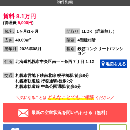
物件動画
賃料 8.1万円
(管理費
5,000円
)
敷/礼
1ヶ月/1ヶ月
間取り
1LDK（詳細無し）
2
広さ
40.09m
階建
4階建/3階
築年月
2026年08月
種別
鉄筋コンクリート/マンシ
ョン
住所
北海道札幌市中央区南十三条西７丁目 1-12
地図を見る
交通
札幌市営地下鉄南北線 幌平橋駅/徒歩8分
札幌市軌道線 行啓通駅/徒歩2分
札幌市軌道線 中島公園通駅/徒歩5分
どんなことでもご相談
＼気になることは
ください／
最新の空室状況を問い合わせる（無料）