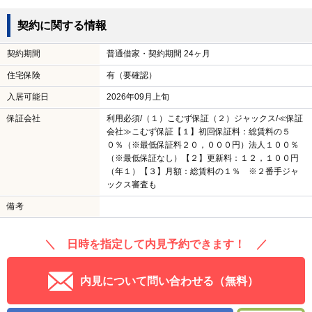
契約に関する情報
契約期間
普通借家・契約期間 24ヶ月
住宅保険
有（要確認）
入居可能日
2026年09月上旬
保証会社
利用必須/（１）こむず保証（２）ジャックス/≪保証
会社≫こむず保証【１】初回保証料：総賃料の５
０％（※最低保証料２０，０００円）法人１００％
（※最低保証なし）【２】更新料：１２，１００円
（年１）【３】月額：総賃料の１％ ※２番手ジャ
ックス審査も
備考
＼ 日時を指定して内見予約できます！ ／
内見について問い合わせる（無料）