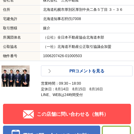
会社名
株式会社 三光不動産
住所
北海道札幌市厚別区厚別中央二条５丁目 ３－３６
宅建免許
北海道知事石狩(5)7008
取引態様
媒介
所属団体名
（公社）全日本不動産協会北海道本部
公取協名
（一社）北海道不動産公正取引協議会加盟
物件番号
1006207426-01000503
PRコメントを見る
営業時間：09:30～18:00
定休日：8月14日 8月15日 8月16日
LINE、WEBは24時間受付
この店舗に問い合わせる（無料）