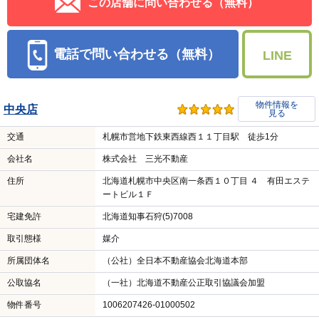
この店舗に問い合わせる（無料）
電話で問い合わせる（無料）
LINE
物件情報を
中央店
見る
交通
札幌市営地下鉄東西線西１１丁目駅 徒歩1分
会社名
株式会社 三光不動産
住所
北海道札幌市中央区南一条西１０丁目 ４ 有田エステ
ートビル１Ｆ
宅建免許
北海道知事石狩(5)7008
取引態様
媒介
所属団体名
（公社）全日本不動産協会北海道本部
公取協名
（一社）北海道不動産公正取引協議会加盟
物件番号
1006207426-01000502