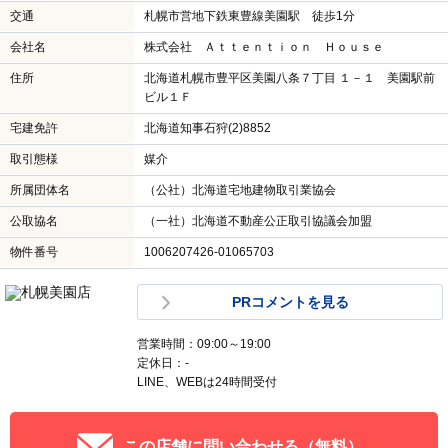
交通
札幌市営地下鉄東豊線美園駅 徒歩1分
会社名
株式会社 Ａｔｔｅｎｔｉｏｎ Ｈｏｕｓｅ
住所
北海道札幌市豊平区美園八条７丁目 １－１ 美園駅前
ビル１Ｆ
宅建免許
北海道知事石狩(2)8852
取引態様
媒介
所属団体名
（公社）北海道宅地建物取引業協会
公取協名
（一社）北海道不動産公正取引協議会加盟
物件番号
1006207426-01065703
PRコメントを見る
営業時間：09:00～19:00
定休日：-
LINE、WEBは24時間受付
この店舗に問い合わせる（無料）