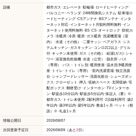
設備
都市ガス･エレベータ･駐輪場･ロードヒーティング･
バルコニー･ベランダ･24時間換気システム･駐車場ロ
ードヒーティング･CSアンテナ･BSアンテナ･インタ
ーネット対応･インターネット月額利用料無料･イン
ターネット使用料無料･BS･CS･オートロック･防犯カ
メラ･冷暖房･冷房･暖房･ガス暖房･洗濯機置場（室
内）･水道（その他）･二重サッシ･ペアガラス･シス
テムキッチン･ガスキッチン･コンロ2口以上･グリル
付･キッチン未使用･ガス（その他）･給湯(ガス)･シャ
ワー･浴室換気乾燥機･水道（公営）･脱衣所･バス
（専用）･バス・トイレ別･暖房便座･温水洗浄暖房便
座･トイレ･トイレ（専用）･室内洗濯置場･独立洗面
台･シャンプードレッサー･洗面化粧台･シューズボッ
クス･クローゼット･押入･収納スペース･玄関収納･宅
配ボックス･郵便受け･インターホン･TVインターホ
ン･駅徒歩10分以内･駅徒歩5分以内･保証人（要）※･
都市ガス･トイレ未使用･2駅利用可･2沿線利用可･築2
年以内･築3年以内･築5年以内･敷金1ヶ月･ペット（相
談）※･礼金1ヶ月
情報公開日
2026/08/07
次回更新予定日
2026/08/09（あと
2
日）