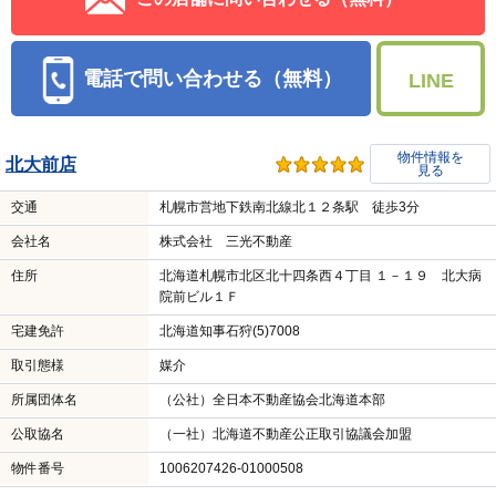
電話で問い合わせる（無料）
LINE
物件情報を
北大前店
見る
交通
札幌市営地下鉄南北線北１２条駅 徒歩3分
会社名
株式会社 三光不動産
住所
北海道札幌市北区北十四条西４丁目 １－１９ 北大病
院前ビル１Ｆ
宅建免許
北海道知事石狩(5)7008
取引態様
媒介
所属団体名
（公社）全日本不動産協会北海道本部
公取協名
（一社）北海道不動産公正取引協議会加盟
物件番号
1006207426-01000508