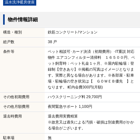
温水洗浄暖房便座
物件情報詳細
構造・種別
鉄筋コンクリート/マンション
総戸数
38 戸
条件等
ペット相談可･カード決済（初期費用）･IT重説 対応
物件 エアコンフィルター清掃料 １６５００円、ペ
ット飼育時：ペット礼金１ヶ月、※屋内駐輪場：登
録制【空きあり】※掲載の写真はイメージとなりま
す。実際と異なる場合があります。※各部屋・駐車
場・駐輪場の空き状況は【 ＧＯＷＥＢ優先 】と
なります。 町内会費300円(月額)
その他初期費用
ハウスクリーニング料 29,700円
その他月額費用
夜間緊急サポート 1,100円
退去時費用
退去費用実費精算
※故意又は過失による汚損・破損は別途費用がかか
る場合がございます。
駐車場
無