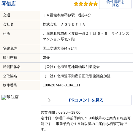
物件情報を
琴似店
見る
交通
ＪＲ函館本線琴似駅 徒歩4分
会社名
株式会社 ＡＳＳＥＴＩＡ
住所
北海道札幌市西区琴似一条２丁目 ６－８ ライオンズ
マンション琴似２階
宅建免許
国土交通大臣(4)7144
取引態様
媒介
所属団体名
（公社）北海道宅地建物取引業協会
公取協名
（一社）北海道不動産公正取引協議会加盟
物件番号
1006207446-01041111
PRコメントを見る
営業時間：09:30～18:00
定休日：水曜日 事前予約で１８時以降のご案内も相談可
能です。 事前予約で１８時以降のご案内も相談可能で
す。