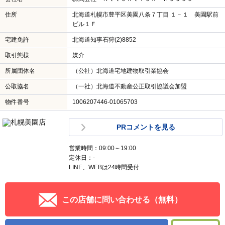
住所
北海道札幌市豊平区美園八条７丁目 １－１ 美園駅前
ビル１Ｆ
宅建免許
北海道知事石狩(2)8852
取引態様
媒介
所属団体名
（公社）北海道宅地建物取引業協会
公取協名
（一社）北海道不動産公正取引協議会加盟
物件番号
1006207446-01065703
PRコメントを見る
営業時間：09:00～19:00
定休日：-
LINE、WEBは24時間受付
この店舗に問い合わせる（無料）