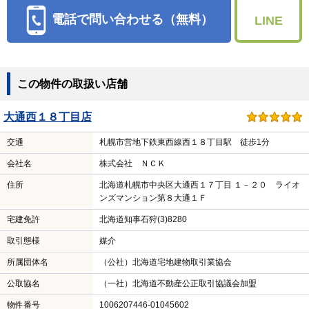
電話で問い合わせる（無料）
LINE
この物件の取扱い店舗
大通西１８丁目店
交通
札幌市営地下鉄東西線西１８丁目駅 徒歩1分
会社名
株式会社 ＮＣＫ
住所
北海道札幌市中央区大通西１７丁目 １－２０ ライオ
ンズマンション第８大通１Ｆ
宅建免許
北海道知事石狩(3)8280
取引態様
媒介
所属団体名
（公社）北海道宅地建物取引業協会
公取協名
（一社）北海道不動産公正取引協議会加盟
物件番号
1006207446-01045602