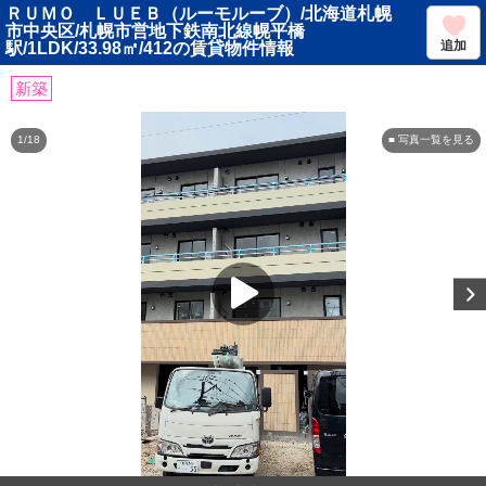
ＲＵＭＯ ＬＵＥＢ（ルーモルーブ）/北海道札幌
市中央区/札幌市営地下鉄南北線幌平橋
追加
駅/1LDK/33.98㎡/412の賃貸物件情報
新築
1/18
■ 写真一覧を見る