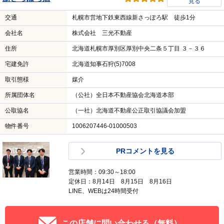
見る
交通
札幌市営地下鉄東西線新さっぽろ駅 徒歩1分
会社名
株式会社 三光不動産
住所
北海道札幌市厚別区厚別中央二条５丁目 ３－３６
宅建免許
北海道知事石狩(5)7008
取引態様
媒介
所属団体名
（公社）全日本不動産協会北海道本部
公取協名
（一社）北海道不動産公正取引協議会加盟
物件番号
1006207446-01000503
PRコメントを見る
営業時間：09:30～18:00
定休日：8月14日 8月15日 8月16日
LINE、WEBは24時間受付
この店舗に問い合わせる（無料）