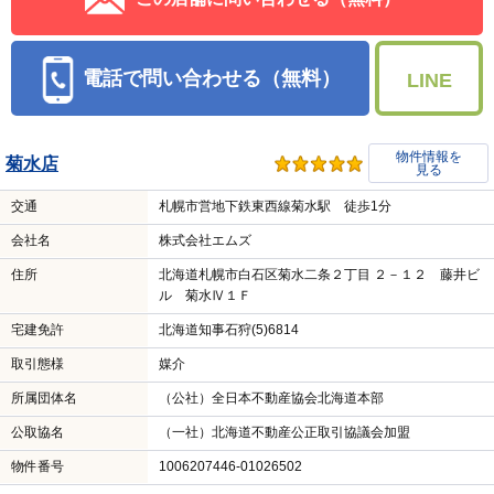
電話で問い合わせる（無料）
LINE
物件情報を
菊水店
見る
交通
札幌市営地下鉄東西線菊水駅 徒歩1分
会社名
株式会社エムズ
住所
北海道札幌市白石区菊水二条２丁目 ２－１２ 藤井ビ
ル 菊水Ⅳ１Ｆ
宅建免許
北海道知事石狩(5)6814
取引態様
媒介
所属団体名
（公社）全日本不動産協会北海道本部
公取協名
（一社）北海道不動産公正取引協議会加盟
物件番号
1006207446-01026502