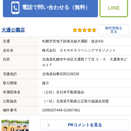
電話で問い合わせる（無料）
LINE
物件情報を
大通公園店
見る
交通
札幌市営地下鉄南北線大通駅 徒歩4分
会社名
株式会社 ＳＡＮＫＯリーシングマネジメント
住所
北海道札幌市中央区大通西７丁目 ２－５ 大通青木ビ
ル１Ｆ
宅建免許
北海道知事石狩(1)9226
取引態様
媒介
所属団体名
（公社）全日本不動産協会
公取協名
（一社）北海道不動産公正取引協議会加盟
物件番号
1006207446-01067401
PRコメントを見る