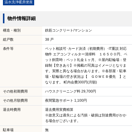
温水洗浄暖房便座
物件情報詳細
構造・種別
鉄筋コンクリート/マンション
総戸数
38 戸
条件等
ペット相談可･カード決済（初期費用）･IT重説 対応
物件 エアコンフィルター清掃料 １６５００円、ペ
ット飼育時：ペット礼金１ヶ月、※屋内駐輪場：登
録制【空きあり】※掲載の写真はイメージとなりま
す。実際と異なる場合があります。※各部屋・駐車
場・駐輪場の空き状況は【 ＧＯＷＥＢ優先 】と
なります。 町内会費300円(月額)
その他初期費用
ハウスクリーニング料 29,700円
その他月額費用
夜間緊急サポート 1,100円
退去時費用
退去費用実費精算
※故意又は過失による汚損・破損は別途費用がかか
る場合がございます。
駐車場
無