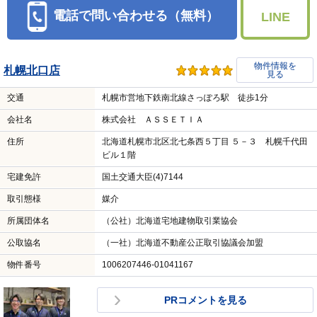
電話で問い合わせる（無料）
LINE
物件情報を
札幌北口店
見る
交通
札幌市営地下鉄南北線さっぽろ駅 徒歩1分
会社名
株式会社 ＡＳＳＥＴＩＡ
住所
北海道札幌市北区北七条西５丁目 ５－３ 札幌千代田
ビル１階
宅建免許
国土交通大臣(4)7144
取引態様
媒介
所属団体名
（公社）北海道宅地建物取引業協会
公取協名
（一社）北海道不動産公正取引協議会加盟
物件番号
1006207446-01041167
PRコメントを見る