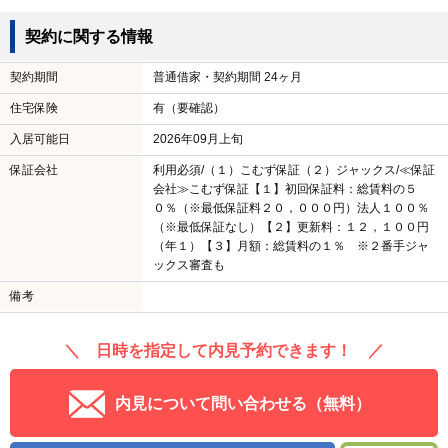
契約に関する情報
契約期間
普通借家・契約期間 24ヶ月
住宅保険
有（要確認）
入居可能日
2026年09月上旬
保証会社
利用必須/（１）こむず保証（２）ジャックス/≪保証
会社≫こむず保証【１】初回保証料：総賃料の５
０％（※最低保証料２０，０００円）法人１００％
（※最低保証なし）【２】更新料：１２，１００円
（年１）【３】月額：総賃料の１％ ※２番手ジャ
ックス審査も
備考
＼ 日時を指定して内見予約できます！ ／
内見について問い合わせる（無料）