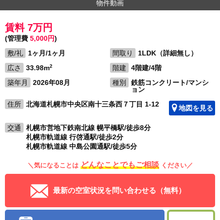
物件動画
賃料 7万円
(管理費
5,000円
)
敷/礼
1ヶ月/1ヶ月
間取り
1LDK（詳細無し）
2
広さ
33.98m
階建
4階建/4階
築年月
2026年08月
種別
鉄筋コンクリート/マンシ
ョン
住所
北海道札幌市中央区南十三条西７丁目 1-12
地図を見る
交通
札幌市営地下鉄南北線 幌平橋駅/徒歩8分
札幌市軌道線 行啓通駅/徒歩2分
札幌市軌道線 中島公園通駅/徒歩5分
どんなことでもご相談
＼気になることは
ください／
最新の空室状況を問い合わせる（無料）