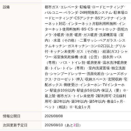
設備
都市ガス･エレベータ･駐輪場･ロードヒーティング･
バルコニー･ベランダ･24時間換気システム･駐車場ロ
ードヒーティング･CSアンテナ･BSアンテナ･インタ
ーネット対応･インターネット月額利用料無料･イン
ターネット使用料無料･BS･CS･オートロック･防犯カ
メラ･冷暖房･冷房･暖房･ガス暖房･洗濯機置場（室
内）･水道（その他）･二重サッシ･ペアガラス･シス
テムキッチン･ガスキッチン･コンロ2口以上･グリル
付･キッチン未使用･ガス（その他）･給湯(ガス)･シャ
ワー･浴室換気乾燥機･水道（公営）･脱衣所･バス
（専用）･バス・トイレ別･暖房便座･温水洗浄暖房便
座･トイレ･トイレ（専用）･室内洗濯置場･独立洗面
台･シャンプードレッサー･洗面化粧台･シューズボッ
クス･クローゼット･押入･収納スペース･玄関収納･宅
配ボックス･郵便受け･インターホン･TVインターホ
ン･駅徒歩10分以内･駅徒歩5分以内･保証人（要）※･
最上階･都市ガス･トイレ未使用･2駅利用可･2沿線利
用可･築2年以内･築3年以内･築5年以内･敷金1ヶ月･
ペット（相談）※･礼金1ヶ月
情報公開日
2026/08/08
次回更新予定日
2026/08/10（あと
2
日）