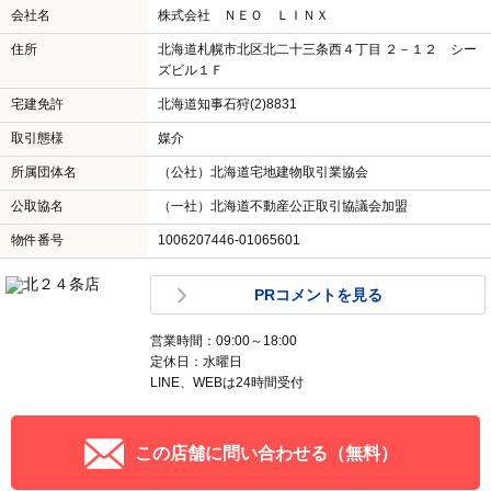
会社名
株式会社 ＮＥＯ ＬＩＮＸ
住所
北海道札幌市北区北二十三条西４丁目 ２－１２ シー
ズビル１Ｆ
宅建免許
北海道知事石狩(2)8831
取引態様
媒介
所属団体名
（公社）北海道宅地建物取引業協会
公取協名
（一社）北海道不動産公正取引協議会加盟
物件番号
1006207446-01065601
PRコメントを見る
営業時間：09:00～18:00
定休日：水曜日
LINE、WEBは24時間受付
この店舗に問い合わせる（無料）