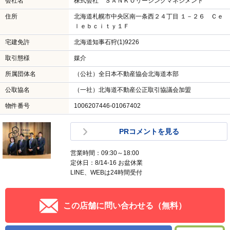
会社名
株式会社 ＳＡＮＫＯリーシングマネジメント
住所
北海道札幌市中央区南一条西２４丁目 １－２６ Ｃｅ
ｌｅｂｃｉｔｙ１Ｆ
宅建免許
北海道知事石狩(1)9226
取引態様
媒介
所属団体名
（公社）全日本不動産協会北海道本部
公取協名
（一社）北海道不動産公正取引協議会加盟
物件番号
1006207446-01067402
PRコメントを見る
営業時間：09:30～18:00
定休日：8/14-16 お盆休業
LINE、WEBは24時間受付
この店舗に問い合わせる（無料）