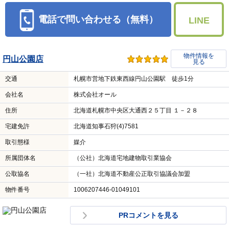
電話で問い合わせる（無料）
LINE
物件情報を
円山公園店
見る
交通
札幌市営地下鉄東西線円山公園駅 徒歩1分
会社名
株式会社オール
住所
北海道札幌市中央区大通西２５丁目 １－２８
宅建免許
北海道知事石狩(4)7581
取引態様
媒介
所属団体名
（公社）北海道宅地建物取引業協会
公取協名
（一社）北海道不動産公正取引協議会加盟
物件番号
1006207446-01049101
PRコメントを見る