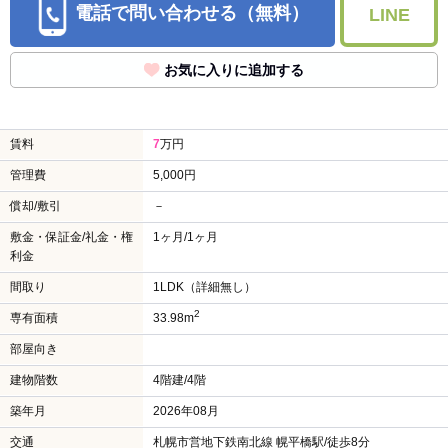
電話で問い合わせる（無料）
LINE
お気に入りに追加する
賃料
7
万円
管理費
5,000円
償却/敷引
－
敷金・保証金/礼金・権
1ヶ月/1ヶ月
利金
間取り
1LDK（詳細無し）
2
専有面積
33.98m
部屋向き
建物階数
4階建/4階
築年月
2026年08月
交通
札幌市営地下鉄南北線 幌平橋駅/徒歩8分