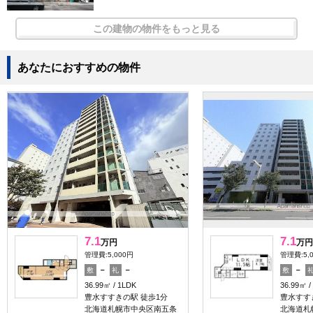
この建物の物件をもっと見る
あなたにおすすめの物件
7.1
7.1
万円
万円
管理費:5,000円
管理費:5,
－
－
－
敷
礼
敷
36.99㎡
1LDK
36.99㎡
豊水すすきの駅 徒歩1分
豊水すす
北海道札幌市中央区南五条
北海道札