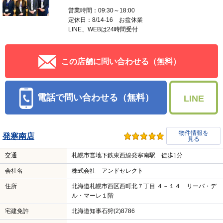
営業時間：09:30～18:00
定休日：8/14-16 お盆休業
LINE、WEBは24時間受付
この店舗に問い合わせる（無料）
電話で問い合わせる（無料）
LINE
物件情報を
発寒南店
見る
交通
札幌市営地下鉄東西線発寒南駅 徒歩1分
会社名
株式会社 アンドセレクト
住所
北海道札幌市西区西町北７丁目 ４－１４ リーバ・デ
ル・マーレ１階
宅建免許
北海道知事石狩(2)8786