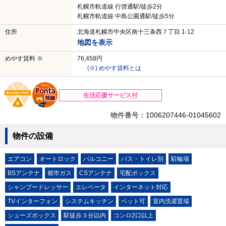
札幌市軌道線 行啓通駅/徒歩2分
札幌市軌道線 中島公園通駅/徒歩5分
住所
北海道札幌市中央区南十三条西７丁目 1-12
地図を表示
めやす賃料 ※
76,458円
(※) めやす賃料とは
生活応援サービス付
物件番号：1006207446-01045602
物件の設備
エアコン
オートロック
バルコニー
バス・トイレ別
駐輪場
BSアンテナ
都市ガス
CSアンテナ
宅配ボックス
シャンプードレッサー
エレベータ
インターネット対応
TVインターフォン
システムキッチン
ペット可
室内洗濯置場
シューズボックス
駅徒歩３分以内
コンロ2口以上