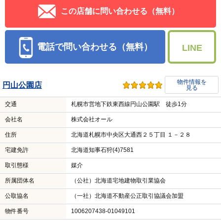
この店舗に問い合わせる（無料）
電話で問い合わせる（無料）
LINE
物件情報を
円山公園店
見る
交通
札幌市営地下鉄東西線円山公園駅 徒歩1分
会社名
株式会社オール
住所
北海道札幌市中央区大通西２５丁目 １－２８
宅建免許
北海道知事石狩(4)7581
取引態様
媒介
所属団体名
（公社）北海道宅地建物取引業協会
公取協名
（一社）北海道不動産公正取引協議会加盟
物件番号
1006207438-01049101