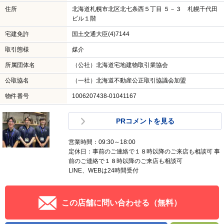
住所
北海道札幌市北区北七条西５丁目 ５－３ 札幌千代田
ビル１階
宅建免許
国土交通大臣(4)7144
取引態様
媒介
所属団体名
（公社）北海道宅地建物取引業協会
公取協名
（一社）北海道不動産公正取引協議会加盟
物件番号
1006207438-01041167
PRコメントを見る
営業時間：09:30～18:00
定休日：事前のご連絡で１８時以降のご来店も相談可 事
前のご連絡で１８時以降のご来店も相談可
LINE、WEBは24時間受付
この店舗に問い合わせる（無料）