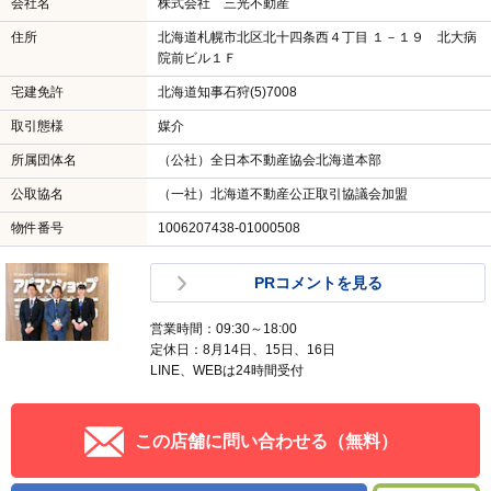
会社名
株式会社 三光不動産
住所
北海道札幌市北区北十四条西４丁目 １－１９ 北大病
院前ビル１Ｆ
宅建免許
北海道知事石狩(5)7008
取引態様
媒介
所属団体名
（公社）全日本不動産協会北海道本部
公取協名
（一社）北海道不動産公正取引協議会加盟
物件番号
1006207438-01000508
PRコメントを見る
営業時間：09:30～18:00
定休日：8月14日、15日、16日
LINE、WEBは24時間受付
この店舗に問い合わせる（無料）