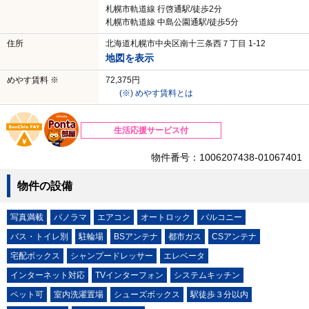
札幌市軌道線 行啓通駅/徒歩2分
札幌市軌道線 中島公園通駅/徒歩5分
住所
北海道札幌市中央区南十三条西７丁目 1-12
地図を表示
めやす賃料 ※
72,375円
(※) めやす賃料とは
生活応援サービス付
物件番号：1006207438-01067401
物件の設備
写真満載
パノラマ
エアコン
オートロック
バルコニー
バス・トイレ別
駐輪場
BSアンテナ
都市ガス
CSアンテナ
宅配ボックス
シャンプードレッサー
エレベータ
インターネット対応
TVインターフォン
システムキッチン
ペット可
室内洗濯置場
シューズボックス
駅徒歩３分以内