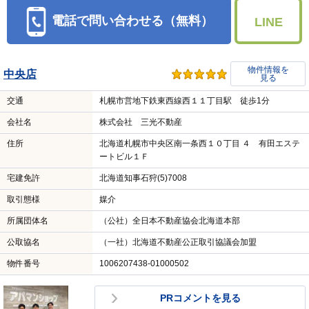
電話で問い合わせる（無料）
LINE
物件情報を
中央店
見る
交通
札幌市営地下鉄東西線西１１丁目駅 徒歩1分
会社名
株式会社 三光不動産
住所
北海道札幌市中央区南一条西１０丁目 ４ 有田エステ
ートビル１Ｆ
宅建免許
北海道知事石狩(5)7008
取引態様
媒介
所属団体名
（公社）全日本不動産協会北海道本部
公取協名
（一社）北海道不動産公正取引協議会加盟
物件番号
1006207438-01000502
PRコメントを見る