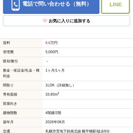
電話で問い合わせる（無料）
LINE
お気に入りに追加する
賃料
6.6
万円
管理費
5,000円
償却/敷引
－
敷金・保証金/礼金・権
1ヶ月/1ヶ月
利金
間取り
1LDK（詳細無し）
2
専有面積
33.85m
部屋向き
建物階数
4階建/2階
築年月
2026年08月
交通
札幌市営地下鉄南北線 幌平橋駅/徒歩8分