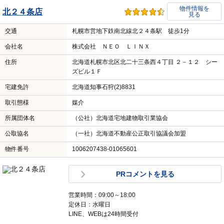
物件情報を
北２４条店
見る
交通
札幌市営地下鉄南北線北２４条駅 徒歩1分
会社名
株式会社 ＮＥＯ ＬＩＮＸ
住所
北海道札幌市北区北二十三条西４丁目 ２－１２ シー
ズビル１Ｆ
宅建免許
北海道知事石狩(2)8831
取引態様
媒介
所属団体名
（公社）北海道宅地建物取引業協会
公取協名
（一社）北海道不動産公正取引協議会加盟
物件番号
1006207438-01065601
PRコメントを見る
営業時間：09:00～18:00
定休日：水曜日
LINE、WEBは24時間受付