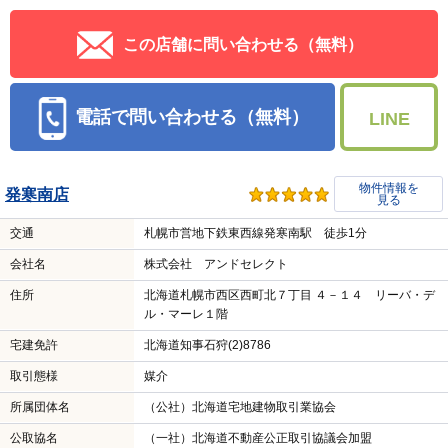
この店舗に問い合わせる（無料）
電話で問い合わせる（無料）
LINE
物件情報を
発寒南店
見る
交通
札幌市営地下鉄東西線発寒南駅 徒歩1分
会社名
株式会社 アンドセレクト
住所
北海道札幌市西区西町北７丁目 ４－１４ リーバ・デ
ル・マーレ１階
宅建免許
北海道知事石狩(2)8786
取引態様
媒介
所属団体名
（公社）北海道宅地建物取引業協会
公取協名
（一社）北海道不動産公正取引協議会加盟