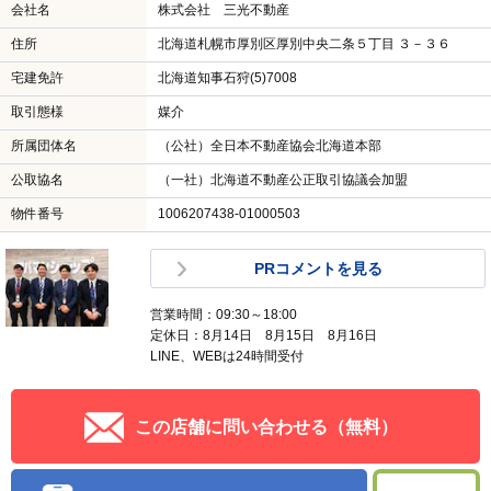
会社名
株式会社 三光不動産
住所
北海道札幌市厚別区厚別中央二条５丁目 ３－３６
宅建免許
北海道知事石狩(5)7008
取引態様
媒介
所属団体名
（公社）全日本不動産協会北海道本部
公取協名
（一社）北海道不動産公正取引協議会加盟
物件番号
1006207438-01000503
PRコメントを見る
営業時間：09:30～18:00
定休日：8月14日 8月15日 8月16日
LINE、WEBは24時間受付
この店舗に問い合わせる（無料）