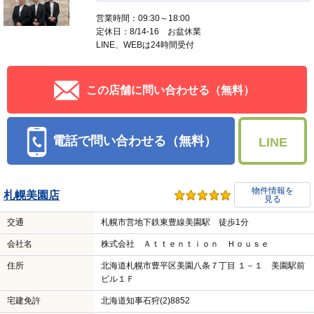
営業時間：09:30～18:00
定休日：8/14-16 お盆休業
LINE、WEBは24時間受付
この店舗に問い合わせる（無料）
電話で問い合わせる（無料）
LINE
物件情報を
札幌美園店
見る
交通
札幌市営地下鉄東豊線美園駅 徒歩1分
会社名
株式会社 Ａｔｔｅｎｔｉｏｎ Ｈｏｕｓｅ
住所
北海道札幌市豊平区美園八条７丁目 １－１ 美園駅前
ビル１Ｆ
宅建免許
北海道知事石狩(2)8852