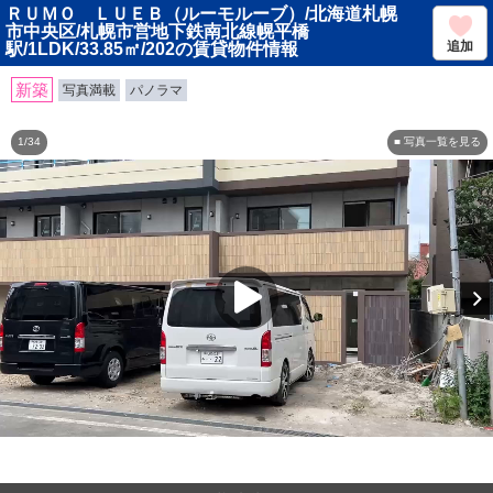
ＲＵＭＯ ＬＵＥＢ（ルーモルーブ）/北海道札幌
市中央区/札幌市営地下鉄南北線幌平橋
追加
駅/1LDK/33.85㎡/202の賃貸物件情報
新築
写真満載
パノラマ
1/34
■ 写真一覧を見る