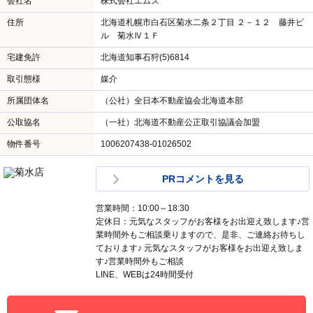
会社名
株式会社エムズ
住所
北海道札幌市白石区菊水二条２丁目 ２－１２ 藤井ビ
ル 菊水Ⅳ１Ｆ
宅建免許
北海道知事石狩(5)6814
取引態様
媒介
所属団体名
（公社）全日本不動産協会北海道本部
公取協名
（一社）北海道不動産公正取引協議会加盟
物件番号
1006207438-01026502
PRコメントを見る
営業時間：10:00～18:30
定休日：元気なスタッフがお客様をお出迎え致します♪営
業時間外もご相談乗りますので、是非、ご連絡お待ちし
ております♪ 元気なスタッフがお客様をお出迎え致しま
す♪営業時間外もご相談
LINE、WEBは24時間受付