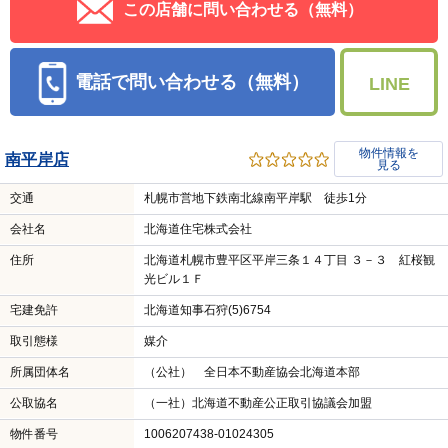
この店舗に問い合わせる（無料）
電話で問い合わせる（無料）
LINE
物件情報を
南平岸店
見る
交通
札幌市営地下鉄南北線南平岸駅 徒歩1分
会社名
北海道住宅株式会社
住所
北海道札幌市豊平区平岸三条１４丁目 ３－３ 紅桜観
光ビル１Ｆ
宅建免許
北海道知事石狩(5)6754
取引態様
媒介
所属団体名
（公社） 全日本不動産協会北海道本部
公取協名
（一社）北海道不動産公正取引協議会加盟
物件番号
1006207438-01024305