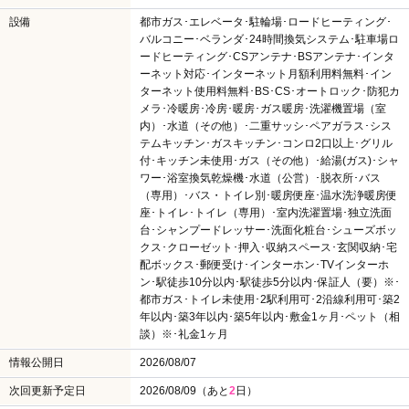
設備
都市ガス･エレベータ･駐輪場･ロードヒーティング･
バルコニー･ベランダ･24時間換気システム･駐車場ロ
ードヒーティング･CSアンテナ･BSアンテナ･インタ
ーネット対応･インターネット月額利用料無料･イン
ターネット使用料無料･BS･CS･オートロック･防犯カ
メラ･冷暖房･冷房･暖房･ガス暖房･洗濯機置場（室
内）･水道（その他）･二重サッシ･ペアガラス･シス
テムキッチン･ガスキッチン･コンロ2口以上･グリル
付･キッチン未使用･ガス（その他）･給湯(ガス)･シャ
ワー･浴室換気乾燥機･水道（公営）･脱衣所･バス
（専用）･バス・トイレ別･暖房便座･温水洗浄暖房便
座･トイレ･トイレ（専用）･室内洗濯置場･独立洗面
台･シャンプードレッサー･洗面化粧台･シューズボッ
クス･クローゼット･押入･収納スペース･玄関収納･宅
配ボックス･郵便受け･インターホン･TVインターホ
ン･駅徒歩10分以内･駅徒歩5分以内･保証人（要）※･
都市ガス･トイレ未使用･2駅利用可･2沿線利用可･築2
年以内･築3年以内･築5年以内･敷金1ヶ月･ペット（相
談）※･礼金1ヶ月
情報公開日
2026/08/07
次回更新予定日
2026/08/09（あと
2
日）