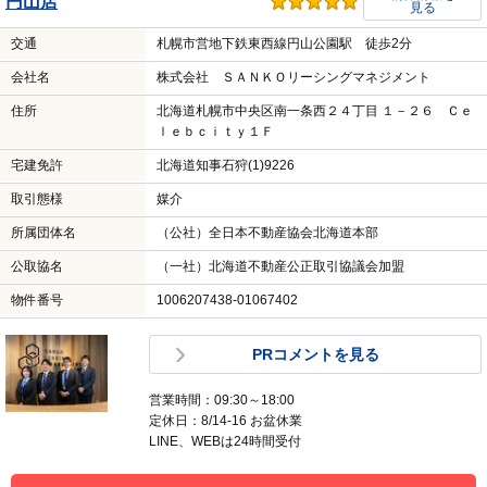
円山店
見る
交通
札幌市営地下鉄東西線円山公園駅 徒歩2分
会社名
株式会社 ＳＡＮＫＯリーシングマネジメント
住所
北海道札幌市中央区南一条西２４丁目 １－２６ Ｃｅ
ｌｅｂｃｉｔｙ１Ｆ
宅建免許
北海道知事石狩(1)9226
取引態様
媒介
所属団体名
（公社）全日本不動産協会北海道本部
公取協名
（一社）北海道不動産公正取引協議会加盟
物件番号
1006207438-01067402
PRコメントを見る
営業時間：09:30～18:00
定休日：8/14-16 お盆休業
LINE、WEBは24時間受付