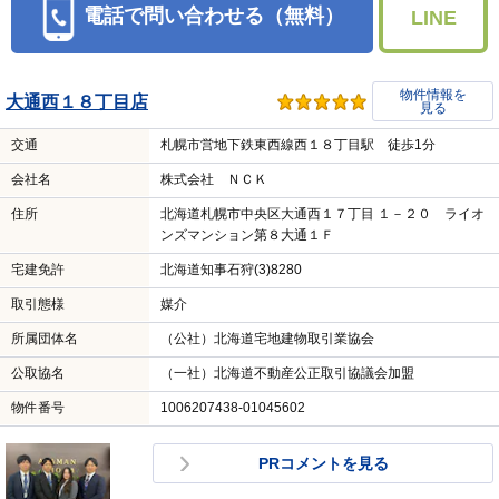
電話で問い合わせる（無料）
LINE
物件情報を
大通西１８丁目店
見る
交通
札幌市営地下鉄東西線西１８丁目駅 徒歩1分
会社名
株式会社 ＮＣＫ
住所
北海道札幌市中央区大通西１７丁目 １－２０ ライオ
ンズマンション第８大通１Ｆ
宅建免許
北海道知事石狩(3)8280
取引態様
媒介
所属団体名
（公社）北海道宅地建物取引業協会
公取協名
（一社）北海道不動産公正取引協議会加盟
物件番号
1006207438-01045602
PRコメントを見る