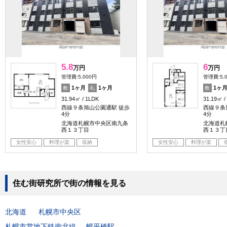
5.8
6
万円
万円
管理費:5,000円
管理費:5,
1ヶ月
1ヶ月
1ヶ
敷
礼
敷
31.94㎡
1LDK
31.19㎡
西線９条旭山公園通駅 徒歩
西線９条
4分
4分
北海道札幌市中央区南九条
北海道札
西１３丁目
西１３丁
女性安心
料理が楽
収納
女性安心
料理が楽
住む街研究所で街の情報を見る
北海道
札幌市中央区
札幌市営地下鉄南北線
幌平橋駅