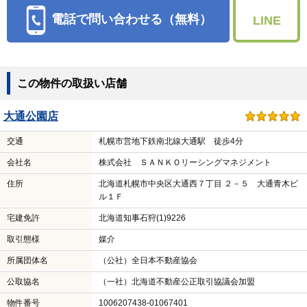
電話で問い合わせる（無料）
LINE
この物件の取扱い店舗
大通公園店
交通
札幌市営地下鉄南北線大通駅 徒歩4分
会社名
株式会社 ＳＡＮＫＯリーシングマネジメント
住所
北海道札幌市中央区大通西７丁目 ２－５ 大通青木ビ
ル１Ｆ
宅建免許
北海道知事石狩(1)9226
取引態様
媒介
所属団体名
（公社）全日本不動産協会
公取協名
（一社）北海道不動産公正取引協議会加盟
物件番号
1006207438-01067401