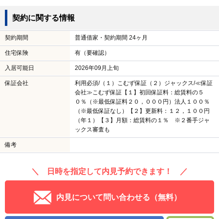
契約に関する情報
契約期間
普通借家・契約期間 24ヶ月
住宅保険
有（要確認）
入居可能日
2026年09月上旬
保証会社
利用必須/（１）こむず保証（２）ジャックス/≪保証
会社≫こむず保証【１】初回保証料：総賃料の５
０％（※最低保証料２０，０００円）法人１００％
（※最低保証なし）【２】更新料：１２，１００円
（年１）【３】月額：総賃料の１％ ※２番手ジャ
ックス審査も
備考
＼ 日時を指定して内見予約できます！ ／
内見について問い合わせる（無料）