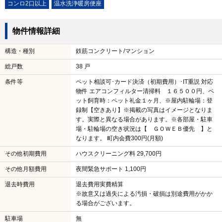
コンロ2口以上
温水洗浄暖房便座
物件情報詳細
構造・種別
鉄筋コンクリート/マンション
総戸数
38 戸
条件等
ペット相談可･カード決済（初期費用）･IT重説 対応
物件 エアコンフィルター清掃料 １６５００円、ペ
ット飼育時：ペット礼金１ヶ月、※屋内駐輪場：登
録制【空きあり】※掲載の写真はイメージとなりま
す。実際と異なる場合があります。※各部屋・駐車
場・駐輪場の空き状況は【 ＧＯＷＥＢ優先 】と
なります。 町内会費300円(月額)
その他初期費用
ハウスクリーニング料 29,700円
その他月額費用
夜間緊急サポート 1,100円
退去時費用
退去費用実費精算
※故意又は過失による汚損・破損は別途費用がかか
る場合がございます。
駐車場
無