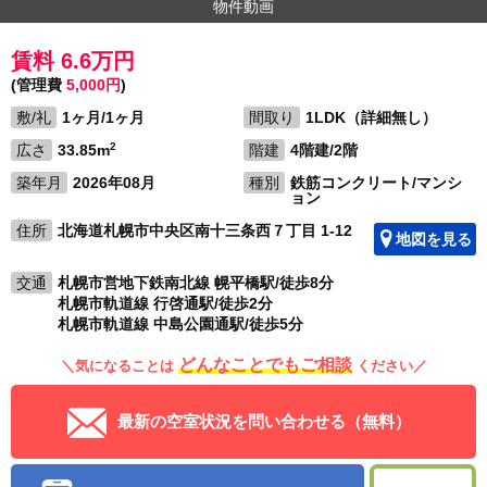
物件動画
賃料 6.6万円
(管理費
5,000円
)
敷/礼
1ヶ月/1ヶ月
間取り
1LDK（詳細無し）
2
広さ
33.85m
階建
4階建/2階
築年月
2026年08月
種別
鉄筋コンクリート/マンシ
ョン
住所
北海道札幌市中央区南十三条西７丁目 1-12
地図を見る
交通
札幌市営地下鉄南北線 幌平橋駅/徒歩8分
札幌市軌道線 行啓通駅/徒歩2分
札幌市軌道線 中島公園通駅/徒歩5分
どんなことでもご相談
＼気になることは
ください／
最新の空室状況を問い合わせる（無料）