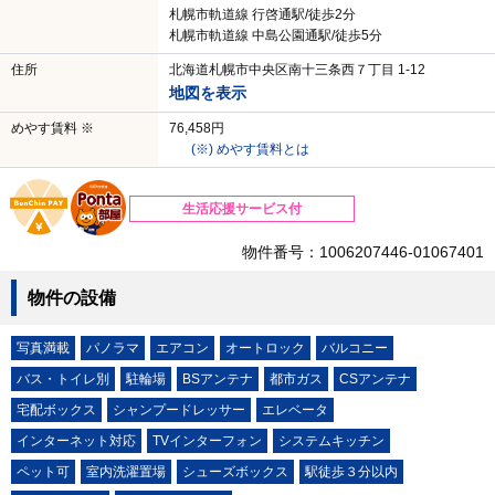
札幌市軌道線 行啓通駅/徒歩2分
札幌市軌道線 中島公園通駅/徒歩5分
住所
北海道札幌市中央区南十三条西７丁目 1-12
地図を表示
めやす賃料 ※
76,458円
(※) めやす賃料とは
生活応援サービス付
物件番号：1006207446-01067401
物件の設備
写真満載
パノラマ
エアコン
オートロック
バルコニー
バス・トイレ別
駐輪場
BSアンテナ
都市ガス
CSアンテナ
宅配ボックス
シャンプードレッサー
エレベータ
インターネット対応
TVインターフォン
システムキッチン
ペット可
室内洗濯置場
シューズボックス
駅徒歩３分以内