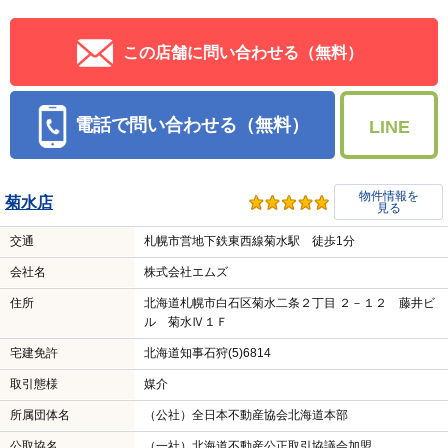
この店舗に問い合わせる（無料）
電話で問い合わせる（無料）
LINE
物件情報を
菊水店
見る
交通
札幌市営地下鉄東西線菊水駅 徒歩1分
会社名
株式会社エムズ
住所
北海道札幌市白石区菊水二条２丁目 ２－１２ 藤井ビ
ル 菊水Ⅳ１Ｆ
宅建免許
北海道知事石狩(5)6814
取引態様
媒介
所属団体名
（公社）全日本不動産協会北海道本部
公取協名
（一社）北海道不動産公正取引協議会加盟