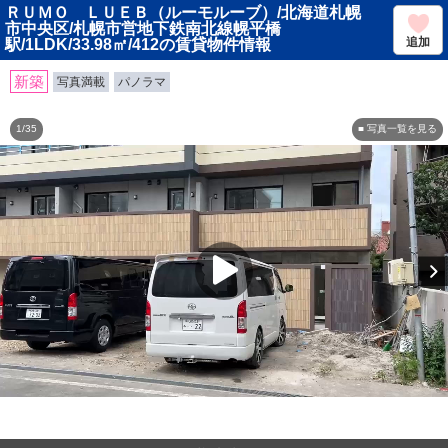
ＲＵＭＯ ＬＵＥＢ（ルーモルーブ）/北海道札幌
市中央区/札幌市営地下鉄南北線幌平橋
追加
駅/1LDK/33.98㎡/412の賃貸物件情報
新築
写真満載
パノラマ
1/35
■ 写真一覧を見る