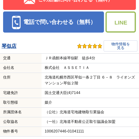
電話で問い合わせる（無料）
LINE
物件情報を
琴似店
見る
交通
ＪＲ函館本線琴似駅 徒歩4分
会社名
株式会社 ＡＳＳＥＴＩＡ
住所
北海道札幌市西区琴似一条２丁目 ６－８ ライオンズ
マンション琴似２階
宅建免許
国土交通大臣(4)7144
取引態様
媒介
所属団体名
（公社）北海道宅地建物取引業協会
公取協名
（一社）北海道不動産公正取引協議会加盟
物件番号
1006207446-01041111