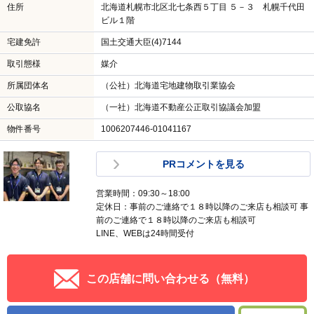
住所
北海道札幌市北区北七条西５丁目 ５－３ 札幌千代田
ビル１階
宅建免許
国土交通大臣(4)7144
取引態様
媒介
所属団体名
（公社）北海道宅地建物取引業協会
公取協名
（一社）北海道不動産公正取引協議会加盟
物件番号
1006207446-01041167
PRコメントを見る
営業時間：09:30～18:00
定休日：事前のご連絡で１８時以降のご来店も相談可 事
前のご連絡で１８時以降のご来店も相談可
LINE、WEBは24時間受付
この店舗に問い合わせる（無料）