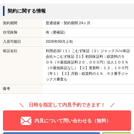
契約に関する情報
契約期間
普通借家・契約期間 24ヶ月
住宅保険
有（要確認）
入居可能日
2026年09月上旬
保証会社
利用必須/（１）こむず保証（２）ジャックス/≪保証
会社≫こむず保証【１】初回保証料：総賃料の５
０％（※最低保証料２０，０００円）法人１００％
（※最低保証なし）【２】更新料：１２，１００円
（年１）【３】月額：総賃料の１％ ※２番手ジャ
ックス審査も
備考
＼ 日時を指定して内見予約できます！ ／
内見について問い合わせる（無料）