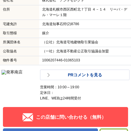
会社名
株式会社 アンドセレクト
住所
北海道札幌市西区西町北７丁目 ４－１４ リーバ・デ
ル・マーレ１階
宅建免許
北海道知事石狩(2)8786
取引態様
媒介
所属団体名
（公社）北海道宅地建物取引業協会
公取協名
（一社）北海道不動産公正取引協議会加盟
物件番号
1006207446-01065103
PRコメントを見る
営業時間：10:00～19:00
定休日：
LINE、WEBは24時間受付
この店舗に問い合わせる（無料）