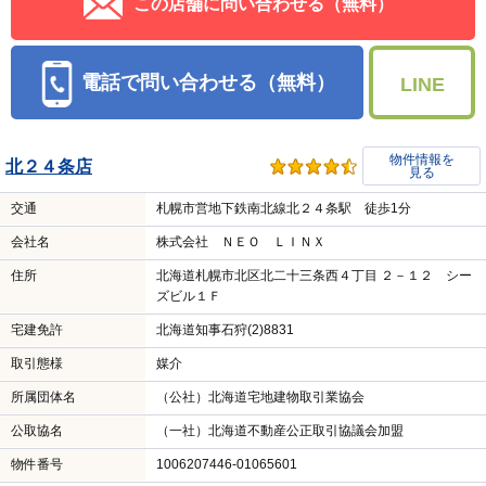
この店舗に問い合わせる（無料）
電話で問い合わせる（無料）
LINE
物件情報を
北２４条店
見る
交通
札幌市営地下鉄南北線北２４条駅 徒歩1分
会社名
株式会社 ＮＥＯ ＬＩＮＸ
住所
北海道札幌市北区北二十三条西４丁目 ２－１２ シー
ズビル１Ｆ
宅建免許
北海道知事石狩(2)8831
取引態様
媒介
所属団体名
（公社）北海道宅地建物取引業協会
公取協名
（一社）北海道不動産公正取引協議会加盟
物件番号
1006207446-01065601