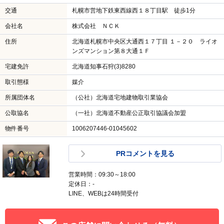
交通
札幌市営地下鉄東西線西１８丁目駅 徒歩1分
会社名
株式会社 ＮＣＫ
住所
北海道札幌市中央区大通西１７丁目 １－２０ ライオ
ンズマンション第８大通１Ｆ
宅建免許
北海道知事石狩(3)8280
取引態様
媒介
所属団体名
（公社）北海道宅地建物取引業協会
公取協名
（一社）北海道不動産公正取引協議会加盟
物件番号
1006207446-01045602
PRコメントを見る
営業時間：09:30～18:00
定休日：-
LINE、WEBは24時間受付