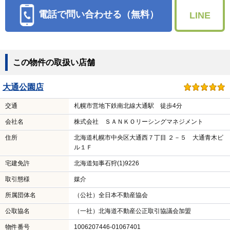
電話で問い合わせる（無料）
LINE
この物件の取扱い店舗
大通公園店
交通
札幌市営地下鉄南北線大通駅 徒歩4分
会社名
株式会社 ＳＡＮＫＯリーシングマネジメント
住所
北海道札幌市中央区大通西７丁目 ２－５ 大通青木ビ
ル１Ｆ
宅建免許
北海道知事石狩(1)9226
取引態様
媒介
所属団体名
（公社）全日本不動産協会
公取協名
（一社）北海道不動産公正取引協議会加盟
物件番号
1006207446-01067401