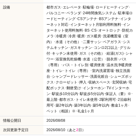
設備
都市ガス･エレベータ･駐輪場･ロードヒーティング･
バルコニー･ベランダ･24時間換気システム･駐車場ロ
ードヒーティング･CSアンテナ･BSアンテナ･インタ
ーネット対応･インターネット月額利用料無料･イン
ターネット使用料無料･BS･CS･オートロック･防犯カ
メラ･冷暖房･冷房･暖房･ガス暖房･洗濯機置場（室
内）･水道（その他）･二重サッシ･ペアガラス･シス
テムキッチン･ガスキッチン･コンロ2口以上･グリル
付･キッチン未使用･ガス（その他）･給湯(ガス)･シャ
ワー･浴室換気乾燥機･水道（公営）･脱衣所･バス
（専用）･バス・トイレ別･暖房便座･温水洗浄暖房便
座･トイレ･トイレ（専用）･室内洗濯置場･独立洗面
台･シャンプードレッサー･洗面化粧台･シューズボッ
クス･クローゼット･押入･収納スペース･玄関収納･宅
配ボックス･郵便受け･インターホン･TVインターホ
ン･駅徒歩10分以内･駅徒歩5分以内･保証人（要）※･
最上階･都市ガス･トイレ未使用･2駅利用可･2沿線利
用可･築2年以内･築3年以内･築5年以内･敷金1ヶ月･
ペット（相談）※･礼金1ヶ月
情報公開日
2026/08/08
次回更新予定日
2026/08/10（あと
2
日）