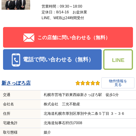
営業時間：09:30～18:00
定休日：8/14-16 お盆休業
LINE、WEBは24時間受付
この店舗に問い合わせる（無料）
電話で問い合わせる（無料）
LINE
物件情報を
新さっぽろ店
見る
交通
札幌市営地下鉄東西線新さっぽろ駅 徒歩1分
会社名
株式会社 三光不動産
住所
北海道札幌市厚別区厚別中央二条５丁目 ３－３６
宅建免許
北海道知事石狩(5)7008
取引態様
媒介