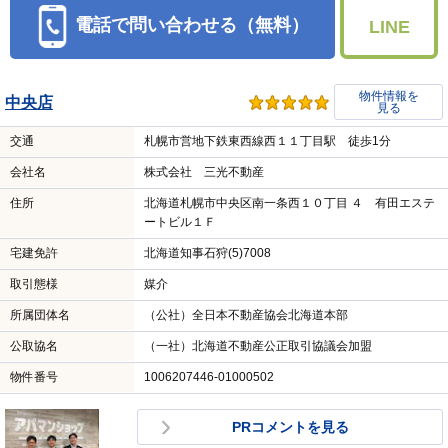
電話で問い合わせる（無料）
LINE
物件情報を
中央店
見る
交通
札幌市営地下鉄東西線西１１丁目駅 徒歩1分
会社名
株式会社 三光不動産
住所
北海道札幌市中央区南一条西１０丁目 ４ 有田エステ
ートビル１Ｆ
宅建免許
北海道知事石狩(5)7008
取引態様
媒介
所属団体名
（公社）全日本不動産協会北海道本部
公取協名
（一社）北海道不動産公正取引協議会加盟
物件番号
1006207446-01000502
PRコメントを見る