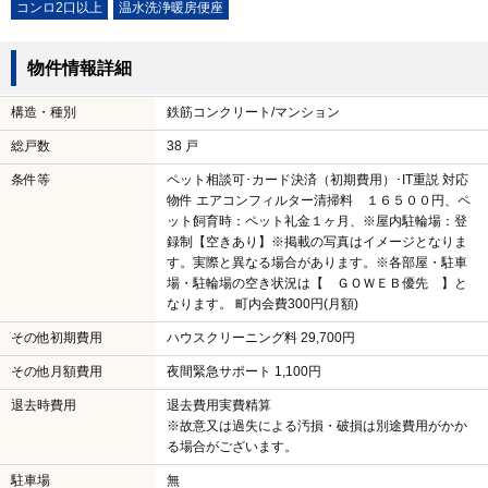
コンロ2口以上
温水洗浄暖房便座
物件情報詳細
構造・種別
鉄筋コンクリート/マンション
総戸数
38 戸
条件等
ペット相談可･カード決済（初期費用）･IT重説 対応
物件 エアコンフィルター清掃料 １６５００円、ペ
ット飼育時：ペット礼金１ヶ月、※屋内駐輪場：登
録制【空きあり】※掲載の写真はイメージとなりま
す。実際と異なる場合があります。※各部屋・駐車
場・駐輪場の空き状況は【 ＧＯＷＥＢ優先 】と
なります。 町内会費300円(月額)
その他初期費用
ハウスクリーニング料 29,700円
その他月額費用
夜間緊急サポート 1,100円
退去時費用
退去費用実費精算
※故意又は過失による汚損・破損は別途費用がかか
る場合がございます。
駐車場
無