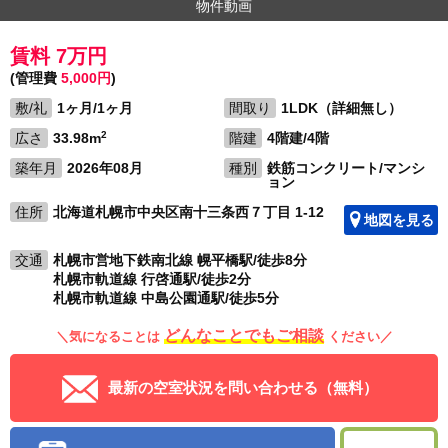
物件動画
賃料 7万円
(管理費
5,000円
)
敷/礼
1ヶ月/1ヶ月
間取り
1LDK（詳細無し）
2
広さ
33.98m
階建
4階建/4階
築年月
2026年08月
種別
鉄筋コンクリート/マンシ
ョン
住所
北海道札幌市中央区南十三条西７丁目 1-12
地図を見る
交通
札幌市営地下鉄南北線 幌平橋駅/徒歩8分
札幌市軌道線 行啓通駅/徒歩2分
札幌市軌道線 中島公園通駅/徒歩5分
どんなことでもご相談
＼気になることは
ください／
最新の空室状況を問い合わせる（無料）