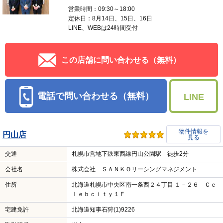
営業時間：09:30～18:00
定休日：8月14日、15日、16日
LINE、WEBは24時間受付
この店舗に問い合わせる（無料）
電話で問い合わせる（無料）
LINE
物件情報を
円山店
見る
交通
札幌市営地下鉄東西線円山公園駅 徒歩2分
会社名
株式会社 ＳＡＮＫＯリーシングマネジメント
住所
北海道札幌市中央区南一条西２４丁目 １－２６ Ｃｅ
ｌｅｂｃｉｔｙ１Ｆ
宅建免許
北海道知事石狩(1)9226