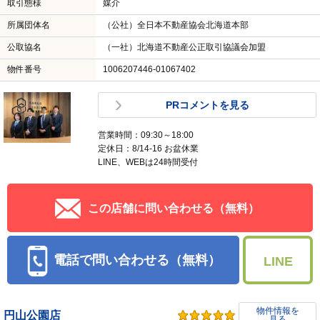
取引態様
媒介
所属団体名
（公社）全日本不動産協会北海道本部
公取協名
（一社）北海道不動産公正取引協議会加盟
物件番号
1006207446-01067402
PRコメントを見る
営業時間：09:30～18:00
定休日：8/14-16 お盆休業
LINE、WEBは24時間受付
この店舗に問い合わせる（無料）
電話で問い合わせる（無料）
LINE
物件情報を
円山公園店
見る