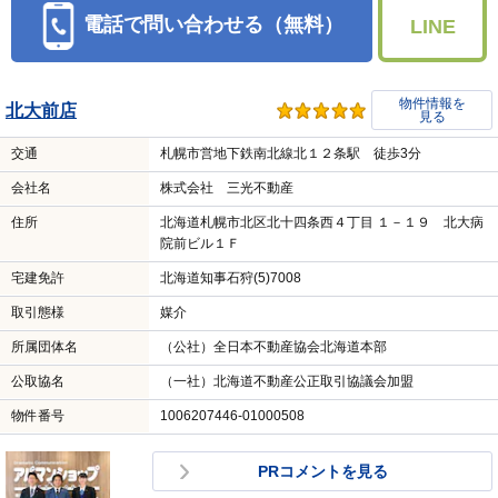
電話で問い合わせる（無料）
LINE
物件情報を
北大前店
見る
交通
札幌市営地下鉄南北線北１２条駅 徒歩3分
会社名
株式会社 三光不動産
住所
北海道札幌市北区北十四条西４丁目 １－１９ 北大病
院前ビル１Ｆ
宅建免許
北海道知事石狩(5)7008
取引態様
媒介
所属団体名
（公社）全日本不動産協会北海道本部
公取協名
（一社）北海道不動産公正取引協議会加盟
物件番号
1006207446-01000508
PRコメントを見る