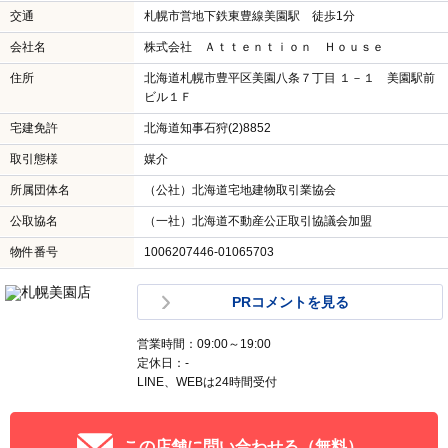
交通
札幌市営地下鉄東豊線美園駅 徒歩1分
会社名
株式会社 Ａｔｔｅｎｔｉｏｎ Ｈｏｕｓｅ
住所
北海道札幌市豊平区美園八条７丁目 １－１ 美園駅前
ビル１Ｆ
宅建免許
北海道知事石狩(2)8852
取引態様
媒介
所属団体名
（公社）北海道宅地建物取引業協会
公取協名
（一社）北海道不動産公正取引協議会加盟
物件番号
1006207446-01065703
PRコメントを見る
営業時間：09:00～19:00
定休日：-
LINE、WEBは24時間受付
この店舗に問い合わせる（無料）