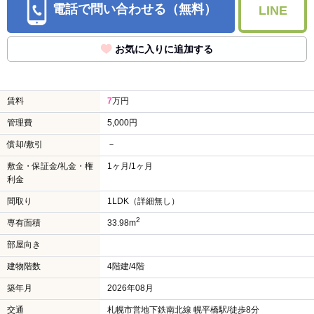
電話で問い合わせる（無料）
LINE
お気に入りに追加する
賃料
7
万円
管理費
5,000円
償却/敷引
－
敷金・保証金/礼金・権
1ヶ月/1ヶ月
利金
間取り
1LDK（詳細無し）
2
専有面積
33.98m
部屋向き
建物階数
4階建/4階
築年月
2026年08月
交通
札幌市営地下鉄南北線 幌平橋駅/徒歩8分