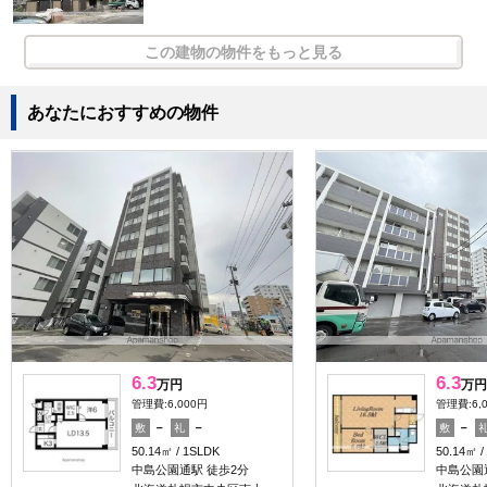
この建物の物件をもっと見る
あなたにおすすめの物件
6.3
6.3
万円
万円
管理費:6,000円
管理費:6,
－
－
－
敷
礼
敷
50.14㎡
1SLDK
50.14㎡
中島公園通駅 徒歩2分
中島公園