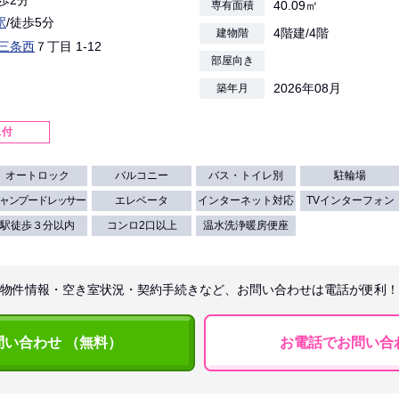
40.09㎡
専有面積
駅
/徒歩5分
4階建/4階
建物階
三条西
７丁目 1-12
部屋向き
2026年08月
築年月
ス付
オートロック
バルコニー
バス・トイレ別
駐輪場
ャンプードレッサー
エレベータ
インターネット対応
TVインターフォン
駅徒歩３分以内
コンロ2口以上
温水洗浄暖房便座
物件情報・空き室状況・契約手続きなど、お問い合わせは電話が便利！
問い合わせ （無料）
お電話でお問い合