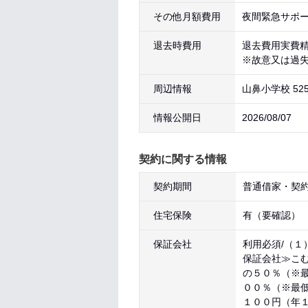
その他月額費用
夜間緊急サポート
退去時費用
退去費用実費
※故意又は過
周辺情報
山鼻小学校 52
情報公開日
2026/08/07
契約に関する情報
契約期間
普通借家・契約
住宅保険
有（要確認）
保証会社
利用必須/（１
保証会社≫こ
の５０％（※
００％（※最
１００円（年