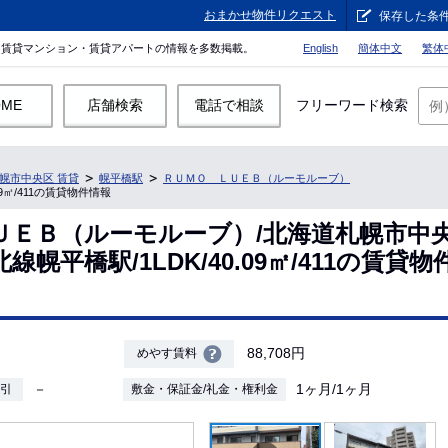
おまかせ物件リクエスト
保存した条
。賃貸マンション・賃貸アパートの情報を多数掲載。
English
簡体中文
繁体
OME
店舗検索
電話で相談
フリーワード検索
幌市中央区 賃貸
幌平橋駅
ＲＵＭＯ ＬＵＥＢ（ルーモルーブ）
9㎡/411の賃貸物件情報
ＵＥＢ（ルーモルーブ）/北海道札幌市中央
幌平橋駅/1LDK/40.09㎡/411の賃貸
88,708円
めやす賃料
－
1ヶ月/1ヶ月
敷引
敷金・保証金/礼金・権利金