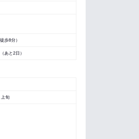
（徒歩8分）
9 （あと
2日
）
月上旬