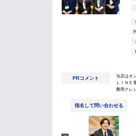
当店はオ
PRコメント
ＬＩＮＥ
費用クレ
指名して問い合わせる
菊地怜
北海道札幌市出身です。 チーフ
アドバイザーの菊地と申しま
す。 今年で不動産歴5年目にな