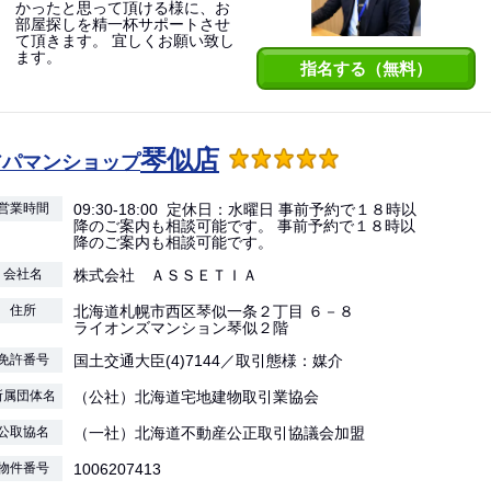
かったと思って頂ける様に、お
部屋探しを精一杯サポートさせ
て頂きます。 宜しくお願い致し
ます。
指名する（無料）
琴似店
アパマンショップ
営業時間
09:30-18:00 定休日：水曜日 事前予約で１８時以
降のご案内も相談可能です。 事前予約で１８時以
降のご案内も相談可能です。
会社名
株式会社 ＡＳＳＥＴＩＡ
住所
北海道札幌市西区琴似一条２丁目 ６－８
ライオンズマンション琴似２階
免許番号
国土交通大臣(4)7144／取引態様：媒介
所属団体名
（公社）北海道宅地建物取引業協会
公取協名
（一社）北海道不動産公正取引協議会加盟
物件番号
1006207413