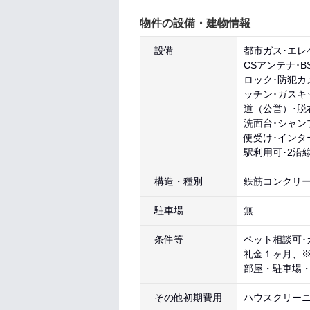
物件の設備・建物情報
設備
都市ガス･エレ
CSアンテナ･
ロック･防犯カ
ッチン･ガスキ
道（公営）･脱
洗面台･シャン
便受け･インタ
駅利用可･2沿
構造・種別
鉄筋コンクリー
駐車場
無
条件等
ペット相談可･
礼金１ヶ月、
部屋・駐車場・
その他初期費用
ハウスクリーニン