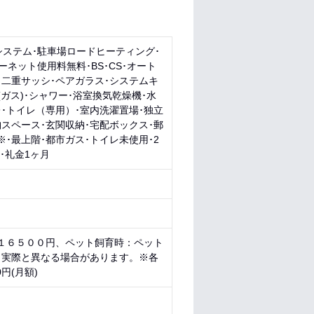
システム･駐車場ロードヒーティング･
ネット使用料無料･BS･CS･オート
･二重サッシ･ペアガラス･システムキ
ガス)･シャワー･浴室換気乾燥機･水
･トイレ（専用）･室内洗濯置場･独立
スペース･玄関収納･宅配ボックス･郵
※･最上階･都市ガス･トイレ未使用･2
･礼金1ヶ月
 １６５００円、ペット飼育時：ペット
。実際と異なる場合があります。※各
円(月額)