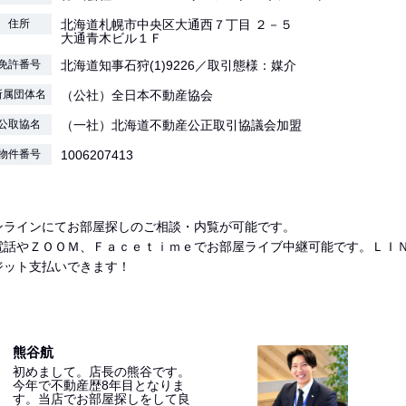
住所
北海道札幌市中央区大通西７丁目 ２－５
大通青木ビル１Ｆ
免許番号
北海道知事石狩(1)9226／取引態様：媒介
所属団体名
（公社）全日本不動産協会
公取協名
（一社）北海道不動産公正取引協議会加盟
物件番号
1006207413
ンラインにてお部屋探しのご相談・内覧が可能です。
電話やＺＯＯＭ、Ｆａｃｅｔｉｍｅでお部屋ライブ中継可能です。ＬＩ
ジット支払いできます！
熊谷航
初めまして。店長の熊谷です。
今年で不動産歴8年目となりま
す。当店でお部屋探しをして良