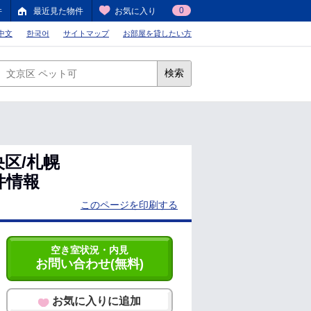
0
件
最近見た物件
お気に入り
中文
한국어
サイトマップ
お部屋を貸したい方
検索
区/札幌
物件情報
このページを印刷する
空き室状況・内見
お問い合わせ(無料)
お気に入りに追加