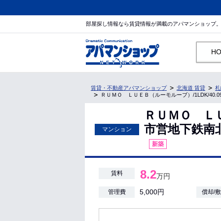
部屋探し情報なら賃貸情報が満載のアパマンショップ
H
賃貸・不動産アパマンショップ
北海道 賃貸
札
ＲＵＭＯ ＬＵＥＢ（ルーモルーブ）/1LDK/40.0
ＲＵＭＯ Ｌ
市営地下鉄南北線
マンション
新築
8.2
賃料
万円
5,000円
管理費
償却/