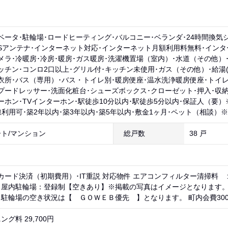
ベータ･駐輪場･ロードヒーティング･バルコニー･ベランダ･24時間換気
BSアンテナ･インターネット対応･インターネット月額利用料無料･インター
メラ･冷暖房･冷房･暖房･ガス暖房･洗濯機置場（室内）･水道（その他）
ッチン･コンロ2口以上･グリル付･キッチン未使用･ガス（その他）･給湯(
衣所･バス（専用）･バス・トイレ別･暖房便座･温水洗浄暖房便座･トイレ
プードレッサー･洗面化粧台･シューズボックス･クローゼット･押入･収納
ーホン･TVインターホン･駅徒歩10分以内･駅徒歩5分以内･保証人（要）
線利用可･築2年以内･築3年以内･築5年以内･敷金1ヶ月･ペット（相談）※
ト/マンション
総戸数
38 戸
カード決済（初期費用）･IT重説 対応物件 エアコンフィルター清掃料
※屋内駐輪場：登録制【空きあり】※掲載の写真はイメージとなります
駐輪場の空き状況は【 ＧＯＷＥＢ優先 】となります。 町内会費300
グ料 29,700円