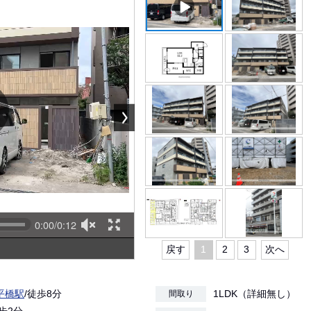
0:00/0:12
戻す
1
2
3
次へ
平橋駅
/徒歩8分
1LDK（詳細無し）
間取り
徒歩2分