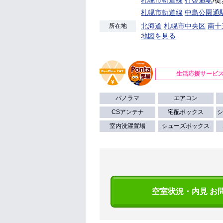
札幌市軌道線
中島公園通
北海道
札幌市中央区
南十
所在地
地図を見る
生活応援サービ
パノラマ
エアコン
CSアンテナ
宅配ボックス
シ
室内洗濯置場
シューズボックス
空室状況・内見 お