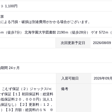
 1,100円
精算
失による汚損・破損は別途費用がかかる場合がございます。
5ｍ（徒歩7分） 北海学園大学図書館 2190ｍ（徒歩28分） ゲオ 572ｍ
次回更新予定日
2026/08/0
期間 24ヶ月
入居可能日
2026年09
）こむず保証（２）ジャックス/≪
備考
むず保証【１】初回保証料：総賃料
最低保証料２０，０００円）法人１
低保証なし）【２】更新料：１２，
１）【３】月額：総賃料の１％ ※