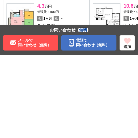
4.3
10.6
万円
万
管理費:2,000円
管理費:6,
1ヶ月
－
1ヶ
敷
礼
敷
45㎡
2LDK
55.7㎡
お問い合わせ
無料
新琴似駅 バス12分 新琴似
北２４条
１０条１１丁目 徒歩2分
北海道札
北海道札幌市北区新琴似十
条西２丁
メールで
電話で
条１１丁目
問い合わせ（無料）
問い合わせ（無料）
追加
料理が楽
収納
暖か
収納
住む街研究所で街の情報を見る
北海道
札幌市北区
札幌市営地下鉄南北線
北２４条駅
北１８条駅
ＪＲ札沼線
新川駅
©APAMAN Co.,Ltd.