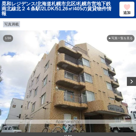
晃和レジデンス/北海道札幌市北区/札幌市営地下鉄
南北線北２４条駅/2LDK/51.26㎡/405の賃貸物件情
追加
報
写真満載
1/36
■ 写真一覧を見る