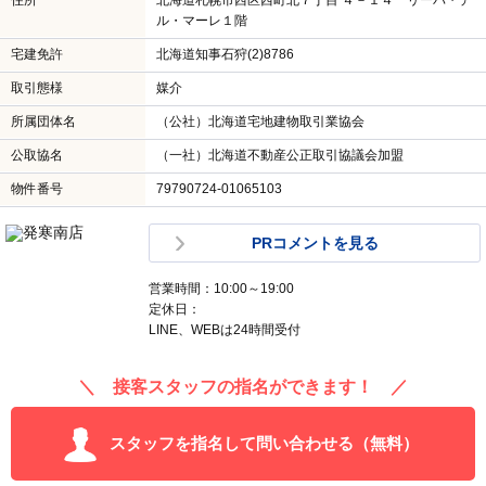
住所
北海道札幌市西区西町北７丁目 ４－１４ リーバ・デ
ル・マーレ１階
宅建免許
北海道知事石狩(2)8786
取引態様
媒介
所属団体名
（公社）北海道宅地建物取引業協会
公取協名
（一社）北海道不動産公正取引協議会加盟
物件番号
79790724-01065103
PRコメントを見る
営業時間：10:00～19:00
定休日：
LINE、WEBは24時間受付
＼ 接客スタッフの指名ができます！ ／
スタッフを指名して問い合わせる（無料）