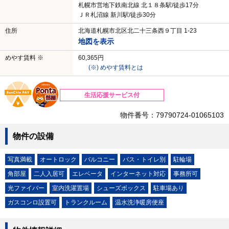
札幌市営地下鉄南北線 北１８条駅/徒歩17分
ＪＲ札沼線 新川駅/徒歩30分
住所
北海道札幌市北区北二十三条西９丁目 1-23
地図を表示
めやす賃料 ※
60,365円
(※) めやす賃料とは
生活応援サービス付
物件番号：79790724-01065103
物件の設備
写真満載
オートロック
バルコニー
バス・トイレ別
駐輪場
角部屋
二人入居可
エレベータ
インターネット対応
事務所可
光ファイバー
室内洗濯置場
シューズボックス
駐車場あり
ガスコンロ設置可
トランクルーム
温水洗浄暖房便座