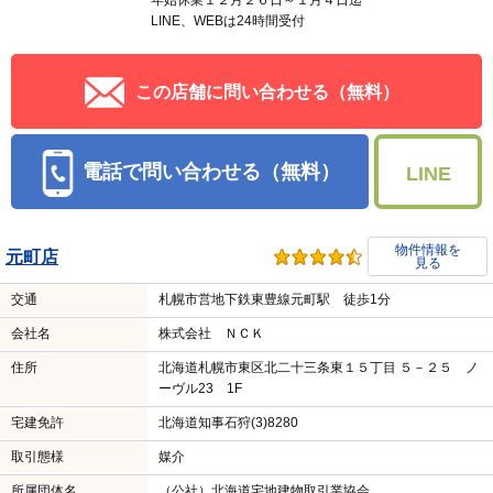
年始休業１２月２６日～１月４日迄
LINE、WEBは24時間受付
この店舗に問い合わせる（無料）
電話で問い合わせる（無料）
LINE
物件情報を
元町店
見る
交通
札幌市営地下鉄東豊線元町駅 徒歩1分
会社名
株式会社 ＮＣＫ
住所
北海道札幌市東区北二十三条東１５丁目 ５－２５ ノ
ーヴル23 1F
宅建免許
北海道知事石狩(3)8280
取引態様
媒介
所属団体名
（公社）北海道宅地建物取引業協会