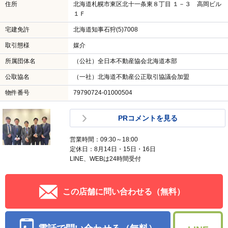
住所
北海道札幌市東区北十一条東８丁目 １－３ 高岡ビル
１Ｆ
宅建免許
北海道知事石狩(5)7008
取引態様
媒介
所属団体名
（公社）全日本不動産協会北海道本部
公取協名
（一社）北海道不動産公正取引協議会加盟
物件番号
79790724-01000504
PRコメントを見る
営業時間：09:30～18:00
定休日：8月14日・15日・16日
LINE、WEBは24時間受付
この店舗に問い合わせる（無料）