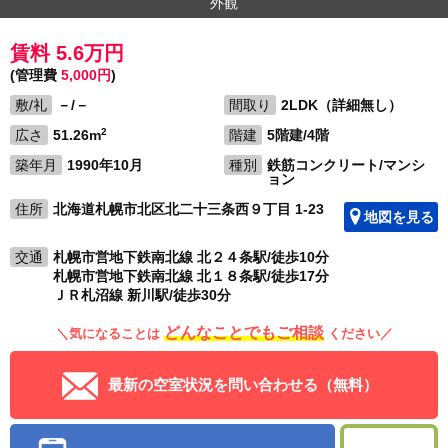
外観
賃料 5.6万円
(管理費
5,000円
)
敷/礼
－/－
間取り
2LDK（詳細無し）
2
広さ
51.26m
階建
5階建/4階
築年月
1990年10月
種別
鉄筋コンクリート/マンシ
ョン
住所
北海道札幌市北区北二十三条西９丁目 1-23
地図を見る
交通
札幌市営地下鉄南北線 北２４条駅/徒歩10分
札幌市営地下鉄南北線 北１８条駅/徒歩17分
ＪＲ札沼線 新川駅/徒歩30分
どんなことでもご相談
＼気になることは
ください／
最新の空室状況を問い合わせる（無料）