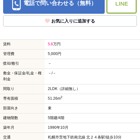
電話で問い合わせる（無料）
LINE
お気に入りに追加する
賃料
5.6
万円
管理費
5,000円
償却/敷引
－
敷金・保証金/礼金・権
－/－
利金
間取り
2LDK（詳細無し）
2
専有面積
51.26m
部屋向き
東
建物階数
5階建/4階
築年月
1990年10月
交通
札幌市営地下鉄南北線 北２４条駅/徒歩10分