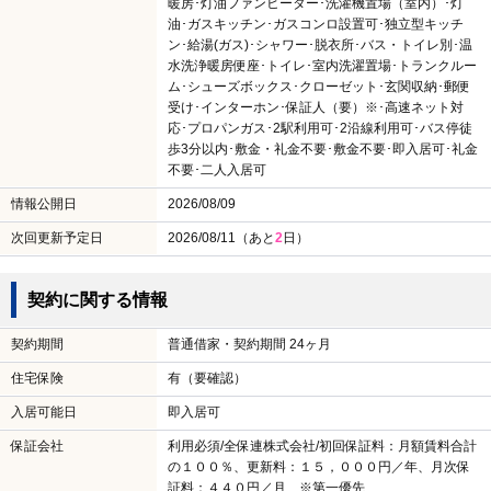
暖房･灯油ファンヒーター･洗濯機置場（室内）･灯
油･ガスキッチン･ガスコンロ設置可･独立型キッチ
ン･給湯(ガス)･シャワー･脱衣所･バス・トイレ別･温
水洗浄暖房便座･トイレ･室内洗濯置場･トランクルー
ム･シューズボックス･クローゼット･玄関収納･郵便
受け･インターホン･保証人（要）※･高速ネット対
応･プロパンガス･2駅利用可･2沿線利用可･バス停徒
歩3分以内･敷金・礼金不要･敷金不要･即入居可･礼金
不要･二人入居可
情報公開日
2026/08/09
次回更新予定日
2026/08/11（あと
2
日）
契約に関する情報
契約期間
普通借家・契約期間 24ヶ月
住宅保険
有（要確認）
入居可能日
即入居可
保証会社
利用必須/全保連株式会社/初回保証料：月額賃料合計
の１００％、更新料：１５，０００円／年、月次保
証料：４４０円／月 ※第一優先