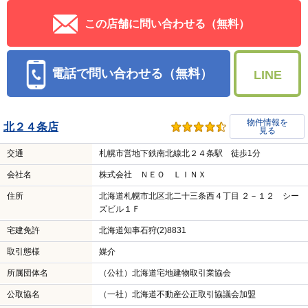
この店舗に問い合わせる（無料）
電話で問い合わせる（無料）
LINE
物件情報を
北２４条店
見る
交通
札幌市営地下鉄南北線北２４条駅 徒歩1分
会社名
株式会社 ＮＥＯ ＬＩＮＸ
住所
北海道札幌市北区北二十三条西４丁目 ２－１２ シー
ズビル１Ｆ
宅建免許
北海道知事石狩(2)8831
取引態様
媒介
所属団体名
（公社）北海道宅地建物取引業協会
公取協名
（一社）北海道不動産公正取引協議会加盟