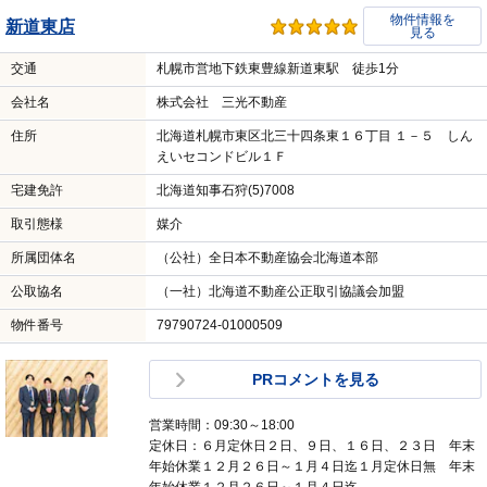
物件情報を
新道東店
見る
交通
札幌市営地下鉄東豊線新道東駅 徒歩1分
会社名
株式会社 三光不動産
住所
北海道札幌市東区北三十四条東１６丁目 １－５ しん
えいセコンドビル１Ｆ
宅建免許
北海道知事石狩(5)7008
取引態様
媒介
所属団体名
（公社）全日本不動産協会北海道本部
公取協名
（一社）北海道不動産公正取引協議会加盟
物件番号
79790724-01000509
PRコメントを見る
営業時間：09:30～18:00
定休日：６月定休日２日、９日、１６日、２３日 年末
年始休業１２月２６日～１月４日迄１月定休日無 年末