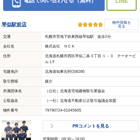
電話で問い合わせる（無料）
LINE
物件情報を
琴似駅前店
見る
交通
札幌市営地下鉄東西線琴似駅 徒歩2分
会社名
株式会社 ＮＣＫ
住所
北海道札幌市西区琴似二条３丁目 １－３ テーオービ
ル１F
宅建免許
北海道知事石狩(3)8280
取引態様
媒介
所属団体名
（公社）北海道宅地建物取引業協会
公取協名
（一社）北海道不動産公正取引協議会加盟
物件番号
79790724-01045605
PRコメントを見る
営業時間：09:30～18:00