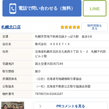
電話で問い合わせる（無料）
LINE
物件情報を
札幌北口店
見る
交通
札幌市営地下鉄南北線さっぽろ駅 徒歩1分
会社名
株式会社 ＡＳＳＥＴＩＡ
住所
北海道札幌市北区北七条西５丁目 ５－３ 札幌千代田
ビル１階
宅建免許
国土交通大臣(4)7144
取引態様
媒介
所属団体名
（公社）北海道宅地建物取引業協会
公取協名
（一社）北海道不動産公正取引協議会加盟
物件番号
79790724-01041167
PRコメントを見る