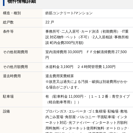
物件情報詳細
構造・種別
鉄筋コンクリート/マンション
総戸数
22 戸
条件等
事務所可･二人入居可･カード決済（初期費用）･IT重
説 対応物件･ペット（不可）･2人入居相談･事務所相
談 町内会費200円(月額)
その他初期費用
室内清掃費用 33,000円 ＦＦ分解清掃費用 27,500
円
その他月額費用
水道料金 3,190円 ２４時間管理費 1,100円
退去時費用
退去費用実費精算
※故意又は過失による汚損・破損は別途費用がかか
る場合がございます。
駐車場
有 （駐車料金 11,000円・［１～１２番：青空タイプ
（軽自動車専用）］）
設備
プロパンガス･エレベータ･ゴミ集積場･駐輪場･敷地
内ごみ置場･角部屋･バルコニー･平面駐車場･インタ
ーネット対応･光ファイバー･インターネット月額利
用料無料･インターネット使用料無料･オートロック･