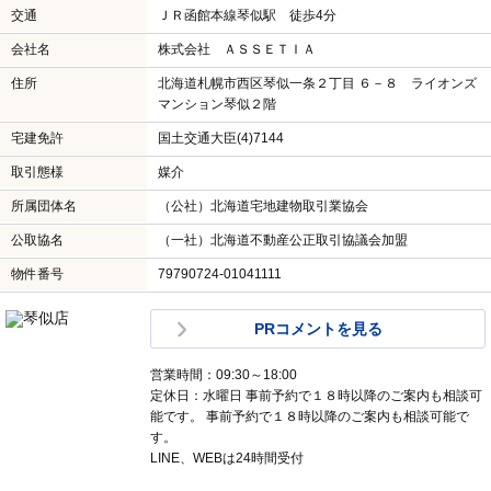
交通
ＪＲ函館本線琴似駅 徒歩4分
会社名
株式会社 ＡＳＳＥＴＩＡ
住所
北海道札幌市西区琴似一条２丁目 ６－８ ライオンズ
マンション琴似２階
宅建免許
国土交通大臣(4)7144
取引態様
媒介
所属団体名
（公社）北海道宅地建物取引業協会
公取協名
（一社）北海道不動産公正取引協議会加盟
物件番号
79790724-01041111
PRコメントを見る
営業時間：09:30～18:00
定休日：水曜日 事前予約で１８時以降のご案内も相談可
能です。 事前予約で１８時以降のご案内も相談可能で
す。
LINE、WEBは24時間受付