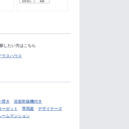
女性安心
収納
女性安心
収納
探したい方はこちら
テラスハウス
い焚き
浴室乾燥機付き
ローゼット
専用庭
デザイナーズ
ルームマンション