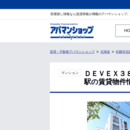
部屋探し情報なら賃貸情報が満載のアパマンショップ
H
賃貸・不動産アパマンショップ
北海道
札幌市北
ＤＥＶＥＸ３
マンション
駅の賃貸物件