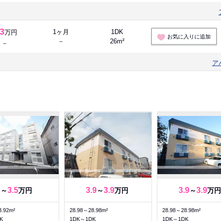
.3
1ヶ月
1DK
万円
お気に入りに追加
－
26m²
－
ア
3
3.5
3.9
3.9
3.9
3.9
～
万円
～
万円
～
万円
3.92m²
28.98～28.98m²
28.98～28.98m²
K
1DK～1DK
1DK～1DK