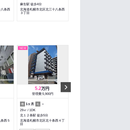
麻生駅 徒歩4分
麻生駅 徒歩5分
十八条西
北海道札幌市北区北三十八条西
北海道札幌市北区麻生町１丁目
３丁目
NEW
NEW
Next
5.2
4.35
万円
万円
管理費:5,900円
管理費:5,900円
1ヶ月
－
1ヶ月
－
敷
礼
敷
礼
29㎡
1DK
24.4㎡
1K
北１２条駅 徒歩5分
北１８条駅 徒歩4分
九条西５
北海道札幌市北区北十条西４丁
北海道札幌市北区北十六条西４
目
丁目