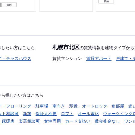
収納
収納
札幌市北区
探したい方はこちら
の賃貸情報を建物タイプから
て・テラスハウス
賃貸マンション
賃貸アパート
戸建て・
から探したい方はこちら
ー
フローリング
駐車場
南向き
駅近
オートロック
角部屋
追
ット相談可
新築
保証人不要
ロフト
オール電化
ウォークインク
床暖房
楽器相談可
女性専用
カード支払い
敷金礼金なし
ワン