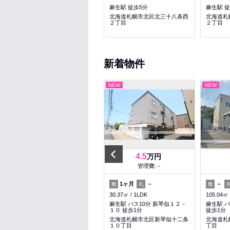
北３４条駅 徒歩5分
麻生駅 徒歩5分
麻生駅 徒
北海道札幌市北区北三十六条西
北海道札幌市北区北三十八条西
北海道札
３丁目
２丁目
２丁目
新着物件
NEW
NEW
NEW
Previous
4
4.5
万円
万円
管理費:5,000円
管理費:－
1ヶ月
－
1ヶ月
－
－
敷
礼
敷
礼
敷
24.15㎡
1K
30.37㎡
1LDK
105.04㎡
北１８条駅 徒歩5分
麻生駅 バス10分 新琴似１２－
麻生駅 バ
１０ 徒歩1分
徒歩1分
北海道札幌市北区北十五条西４
丁目
北海道札幌市北区新琴似十二条
北海道札
１０丁目
丁目