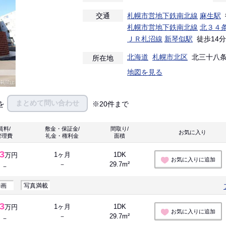
交通
札幌市営地下鉄南北線
麻生駅
札幌市営地下鉄南北線
北３４
ＪＲ札沼線
新琴似駅
徒歩14分
北海道
札幌市北区
北三十八条西
所在地
地図を見る
まとめて問い合わせ
を
※20件まで
賃料/
敷金・保証金/
間取り/
お気に入り 
管理費
礼金・権利金
面積
.3
1ヶ月
1DK
万円
お気に入りに追加
－
29.7m²
－
動画
写真満載
.3
1ヶ月
1DK
万円
お気に入りに追加
－
29.7m²
－