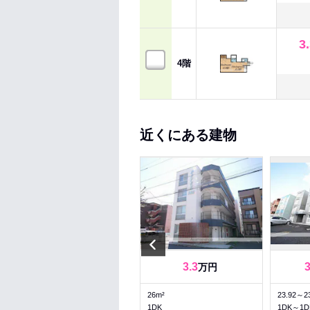
3
4階
近くにある建物
Previous
5
5.3
3.3
～
万円
万円
50.78～50.78m²
26m²
23.92～2
2LDK～2LDK
1DK
1DK～1D