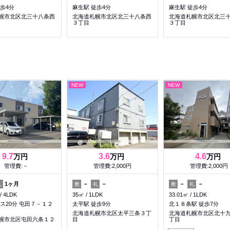
歩4分
麻生駅 徒歩4分
麻生駅 徒歩4分
幌市北区北三十八条西
北海道札幌市北区北三十八条西
北海道札幌市北区北三
３丁目
３丁目
NEW
NEW
9.7
3.6
4.6
万円
万円
万円
管理費:－
管理費:2,000円
管理費:2,000円
1ヶ月
－
－
－
－
礼
敷
礼
敷
礼
4LDK
35㎡
1LDK
33.01㎡
1LDK
ス20分 屯田７－１２
太平駅 徒歩9分
北１８条駅 徒歩7分
北海道札幌市北区太平三条３丁
北海道札幌市北区北十
幌市北区屯田六条１２
目
丁目