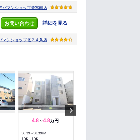
アパマンショップ
発寒南店
詳細を見る
お問い合わせ
パマンショップ
北２４条店
Next
4.8
4.8
3.9
3.9
～
万円
～
万円
30.39～30.39m²
27.54～27.54m²
1DK～1DK
1LDK～1LDK