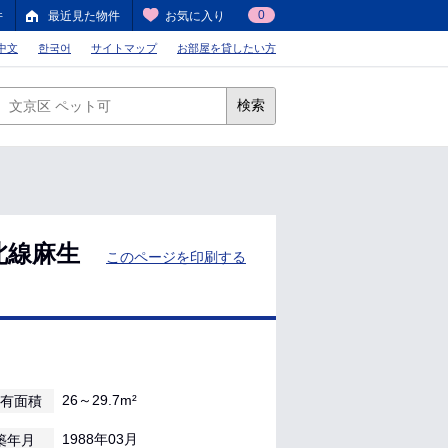
0
件
最近見た物件
お気に入り
中文
한국어
サイトマップ
お部屋を貸したい方
検索
北線麻生
このページを印刷する
26～29.7m²
有面積
1988年03月
築年月