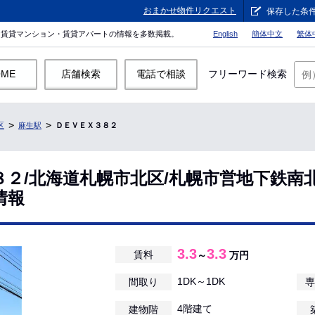
おまかせ物件リクエスト
保存した条
。賃貸マンション・賃貸アパートの情報を多数掲載。
English
簡体中文
繁体
OME
店舗検索
電話で相談
フリーワード検索
区
麻生駅
ＤＥＶＥＸ３８２
８２/北海道札幌市北区/札幌市営地下鉄南
情報
3.3
3.3
賃料
～
万円
1DK～1DK
間取り
専
4階建て
建物階