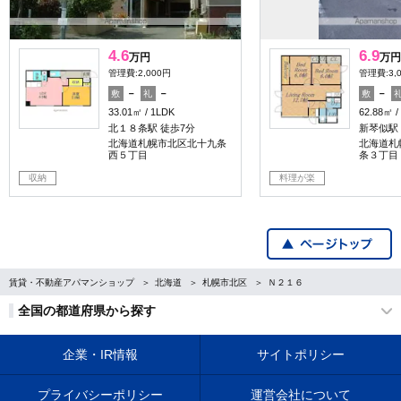
4.6
6.9
万円
万円
管理費:2,000円
管理費:3,
－
－
－
敷
礼
敷
33.01㎡
1LDK
62.88㎡
北１８条駅 徒歩7分
新琴似駅
北海道札幌市北区北十九条
北海道札
西５丁目
条３丁目
収納
料理が楽
賃貸・不動産アパマンショップ
北海道
札幌市北区
Ｎ２１６
全国の都道府県から探す
企業・IR情報
サイトポリシー
プライバシーポリシー
運営会社について