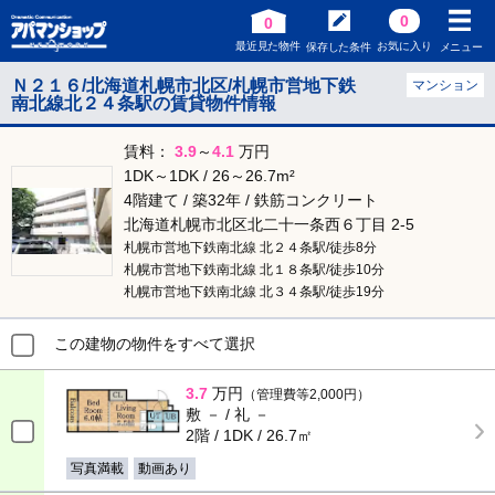
0
0
最近見た物件
お気に入り
保存した条件
メニュー
Ｎ２１６/北海道札幌市北区/札幌市営地下鉄
マンション
南北線北２４条駅の賃貸物件情報
賃料：
3.9
～
4.1
万円
1DK～1DK / 26～26.7m²
4階建て / 築32年 / 鉄筋コンクリート
北海道札幌市北区北二十一条西６丁目 2-5
札幌市営地下鉄南北線 北２４条駅/徒歩8分
札幌市営地下鉄南北線 北１８条駅/徒歩10分
札幌市営地下鉄南北線 北３４条駅/徒歩19分
この建物の物件をすべて選択
3.7
万円
（管理費等2,000円）
敷 － / 礼 －
2階 / 1DK / 26.7㎡
写真満載
動画あり