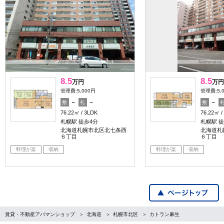
8.5
8.5
万円
万円
管理費:5,000円
管理費:5,
－
－
－
敷
礼
敷
76.22㎡
3LDK
76.22㎡
札幌駅 徒歩4分
札幌駅 徒
北海道札幌市北区北七条西
北海道札
６丁目
６丁目
料理が楽
収納
料理が楽
収納
賃貸・不動産アパマンショップ
北海道
札幌市北区
カトラン麻生