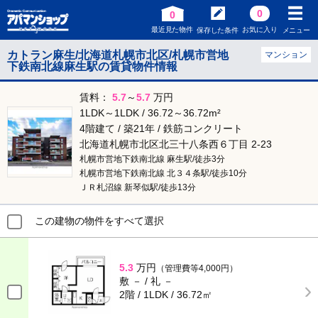
0
0
最近見た物件
お気に入り
保存した条件
メニュー
カトラン麻生/北海道札幌市北区/札幌市営地
マンション
下鉄南北線麻生駅の賃貸物件情報
賃料：
5.7
～
5.7
万円
1LDK～1LDK / 36.72～36.72m²
4階建て / 築21年 / 鉄筋コンクリート
北海道札幌市北区北三十八条西６丁目 2-23
札幌市営地下鉄南北線 麻生駅/徒歩3分
札幌市営地下鉄南北線 北３４条駅/徒歩10分
ＪＲ札沼線 新琴似駅/徒歩13分
この建物の物件をすべて選択
5.3
万円
（管理費等4,000円）
敷 － / 礼 －
2階 / 1LDK / 36.72㎡