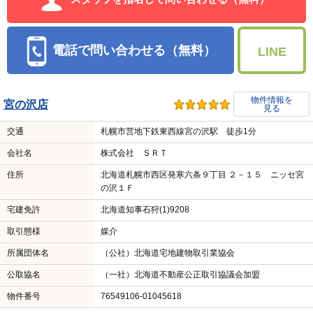
電話で問い合わせる（無料）
LINE
物件情報を
宮の沢店
見る
交通
札幌市営地下鉄東西線宮の沢駅 徒歩1分
会社名
株式会社 ＳＲＴ
住所
北海道札幌市西区発寒六条９丁目 ２－１５ ニッセ宮
の沢１Ｆ
宅建免許
北海道知事石狩(1)9208
取引態様
媒介
所属団体名
（公社）北海道宅地建物取引業協会
公取協名
（一社）北海道不動産公正取引協議会加盟
物件番号
76549106-01045618