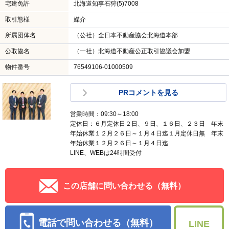
宅建免許
北海道知事石狩(5)7008
取引態様
媒介
所属団体名
（公社）全日本不動産協会北海道本部
公取協名
（一社）北海道不動産公正取引協議会加盟
物件番号
76549106-01000509
PRコメントを見る
営業時間：09:30～18:00
定休日：６月定休日２日、９日、１６日、２３日 年末
年始休業１２月２６日～１月４日迄１月定休日無 年末
年始休業１２月２６日～１月４日迄
LINE、WEBは24時間受付
この店舗に問い合わせる（無料）
電話で問い合わせる（無料）
LINE