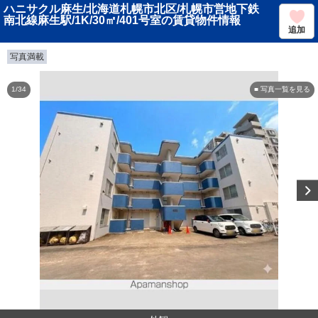
ハニサクル麻生/北海道札幌市北区/札幌市営地下鉄
南北線麻生駅/1K/30㎡/401号室の賃貸物件情報
追加
写真満載
1/34
■ 写真一覧を見る