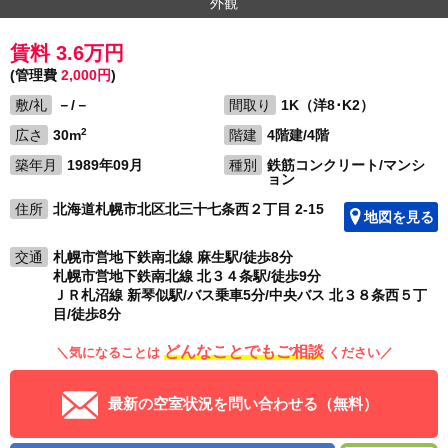
外観
賃料 3.6万円
(管理費
2,000円
)
敷/礼
－/－
間取り
1K（洋8･K2）
2
広さ
30m
階建
4階建/4階
築年月
1989年09月
種別
鉄筋コンクリート/マンシ
ョン
住所
北海道札幌市北区北三十七条西２丁目 2-15
地図を見る
交通
札幌市営地下鉄南北線 麻生駅/徒歩8分
札幌市営地下鉄南北線 北３４条駅/徒歩9分
ＪＲ札沼線 新琴似駅/バス乗車5分/中央バス 北３８条西５丁
目/徒歩8分
どんなことでもご相談
＼気になることは
ください／
最新の空室状況を問い合わせる（無料）