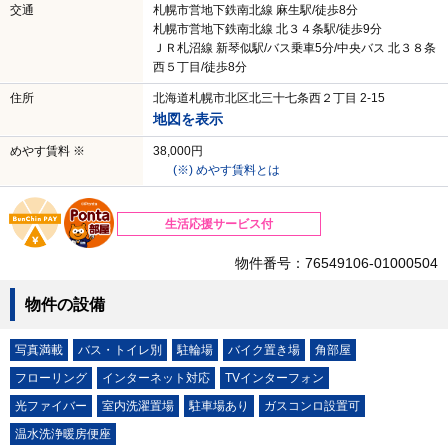
交通
札幌市営地下鉄南北線 麻生駅/徒歩8分
札幌市営地下鉄南北線 北３４条駅/徒歩9分
ＪＲ札沼線 新琴似駅/バス乗車5分/中央バス 北３８条
西５丁目/徒歩8分
住所
北海道札幌市北区北三十七条西２丁目 2-15
地図を表示
めやす賃料 ※
38,000円
(※) めやす賃料とは
生活応援サービス付
物件番号：76549106-01000504
物件の設備
写真満載
バス・トイレ別
駐輪場
バイク置き場
角部屋
フローリング
インターネット対応
TVインターフォン
光ファイバー
室内洗濯置場
駐車場あり
ガスコンロ設置可
温水洗浄暖房便座