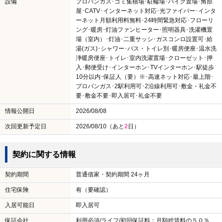
設備
プロパンガス･ゴミ集積場･駐輪場･バイク置場･角部
屋･CATV･インターネット対応･光ファイバー･インタ
ーネット月額利用料無料･24時間緊急対応･フローリ
ング･暖房･灯油ファンヒーター･照明器具･洗濯機置
場（室内）･灯油･二重サッシ･ガスコンロ設置可･給
湯(ガス)･シャワー･バス・トイレ別･暖房便座･温水洗
浄暖房便座･トイレ･室内洗濯置場･クローゼット･押
入･郵便受け･インターホン･TVインターホン･駅徒歩
10分以内･保証人（要）※･高速ネット対応･最上階･
プロパンガス･2駅利用可･2沿線利用可･敷金・礼金不
要･敷金不要･即入居可･礼金不要
情報公開日
2026/08/08
次回更新予定日
2026/08/10（あと
2
日）
契約に関する情報
契約期間
普通借家・契約期間 24ヶ月
住宅保険
有（要確認）
入居可能日
即入居可
保証会社
利用必須/ライフ/初回保証料：月額総賃料の５０％