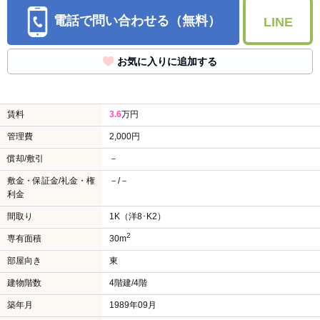
電話で問い合わせる（無料）
LINE
お気に入りに追加する
賃料
3.6
万円
管理費
2,000円
償却/敷引
－
敷金・保証金/礼金・権
－/－
利金
間取り
1K（洋8･K2）
2
専有面積
30m
部屋向き
東
建物階数
4階建/4階
築年月
1989年09月