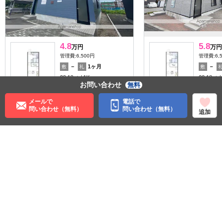
4.8
5.8
万円
万円
管理費:6,500円
管理費:6,
－
1ヶ月
－
敷
礼
敷
23.18㎡
1K
23.18㎡
お問い合わせ
無料
麻生駅 バス19分 篠路９条
新川駅 徒
１丁目 徒歩5分
北海道札
北海道札幌市北区篠路九条
４丁目
メールで
電話で
２丁目
問い合わせ（無料）
問い合わせ（無料）
追加
パノラマ有
料理が楽
収納
住む街研究所で街の情報を見る
北海道
札幌市北区
札幌市営地下鉄南北線
麻生駅
北３４条駅
ＪＲ札沼線
新琴似駅