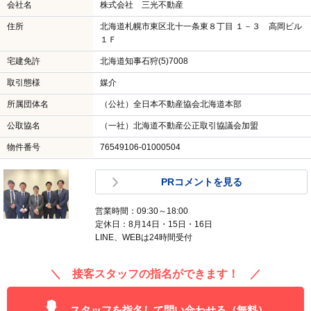
会社名
株式会社 三光不動産
住所
北海道札幌市東区北十一条東８丁目 １－３ 高岡ビル
１Ｆ
宅建免許
北海道知事石狩(5)7008
取引態様
媒介
所属団体名
（公社）全日本不動産協会北海道本部
公取協名
（一社）北海道不動産公正取引協議会加盟
物件番号
76549106-01000504
PRコメントを見る
営業時間：09:30～18:00
定休日：8月14日・15日・16日
LINE、WEBは24時間受付
＼ 接客スタッフの指名ができます！ ／
スタッフを指名して問い合わせる（無料）