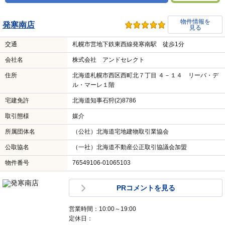
物件情報を
発寒南店
見る
交通
札幌市営地下鉄東西線発寒南駅 徒歩1分
会社名
株式会社 アンドセレクト
住所
北海道札幌市西区西町北７丁目 ４－１４ リーバ・デ
ル・マーレ１階
宅建免許
北海道知事石狩(2)8786
取引態様
媒介
所属団体名
（公社）北海道宅地建物取引業協会
公取協名
（一社）北海道不動産公正取引協議会加盟
物件番号
76549106-01065103
PRコメントを見る
営業時間：10:00～19:00
定休日：