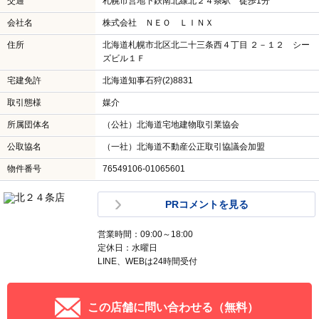
交通
札幌市営地下鉄南北線北２４条駅 徒歩1分
会社名
株式会社 ＮＥＯ ＬＩＮＸ
住所
北海道札幌市北区北二十三条西４丁目 ２－１２ シー
ズビル１Ｆ
宅建免許
北海道知事石狩(2)8831
取引態様
媒介
所属団体名
（公社）北海道宅地建物取引業協会
公取協名
（一社）北海道不動産公正取引協議会加盟
物件番号
76549106-01065601
PRコメントを見る
営業時間：09:00～18:00
定休日：水曜日
LINE、WEBは24時間受付
この店舗に問い合わせる（無料）