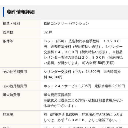
物件情報詳細
構造・種別
鉄筋コンクリート/マンション
総戸数
32 戸
条件等
ペット（不可） 広告契約事務手数料 １３２００
円、退去時清掃料（契約時払い必須）。シリンダー
交換料１４，３００円（契約時払い必須）。※新品
シリンダー希望の場合は２０，９００円（契約時払
い必須）が掛かります。 町内会費150円(月額)
その他初期費用
シリンダー交換料（中古） 14,300円 退去時清掃
料 34,100円
その他月額費用
ホット２４ｈサービス 1,705円 定額水道料 2,970円
退去時費用
退去費用実費精算
※故意又は過失による汚損・破損は別途費用がかか
る場合がございます。
駐車場
有 （駐車料金 8,800円・駐車場の空き状況につきま
しては、必ず「ＧＯＷＥＢ」よりご確認下さい。）