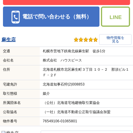
電話で問い合わせる（無料）
LINE
物件情報を
麻生店
見る
交通
札幌市営地下鉄南北線麻生駅 徒歩1分
会社名
株式会社 ハウスピース
住所
北海道札幌市北区麻生町３丁目 １０－２ 那須ビル１
Ｆ・２Ｆ
宅建免許
北海道知事石狩(2)008853
取引態様
媒介
所属団体名
（公社）北海道宅地建物取引業協会
公取協名
（一社）北海道不動産公正取引協議会加盟
物件番号
76549106-01065801