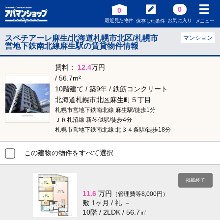
0
0
最近見た物件
お気に入り
保存した条件
メニュー
スペチアーレ麻生/北海道札幌市北区/札幌市
マンション
営地下鉄南北線麻生駅の賃貸物件情報
賃料：
12.4
万円
/ 56.7m²
10階建て / 築9年 / 鉄筋コンクリート
北海道札幌市北区麻生町５丁目
札幌市営地下鉄南北線 麻生駅/徒歩1分
ＪＲ札沼線 新琴似駅/徒歩4分
札幌市営地下鉄南北線 北３４条駅/徒歩18分
この建物の物件をすべて選択
掲載終了
11.6
万円
（管理費等8,000円）
敷 1ヶ月 / 礼 －
10階 / 2LDK / 56.7㎡