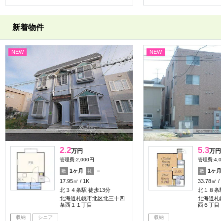
新着物件
NEW
NEW
2.2
5.3
万円
万円
管理費:2,000円
管理費:4,
1ヶ月
－
1ヶ
敷
礼
敷
17.95㎡
1K
33.78㎡
北３４条駅 徒歩13分
北１８条
北海道札幌市北区北三十四
北海道札
条西１１丁目
西６丁目
収納
シニア
収納