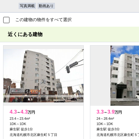
写真満載
動画あり
この建物の物件をすべて選択
近くにある建物
4.3
4.3
3.3
3.9
～
万円
～
万円
23.4～23.4m²
24～28.4m²
1DK～1DK
1DK～1DK
麻生駅 徒歩1分
麻生駅 徒歩3分
北海道札幌市北区麻生町５丁目
北海道札幌市北区麻生町５