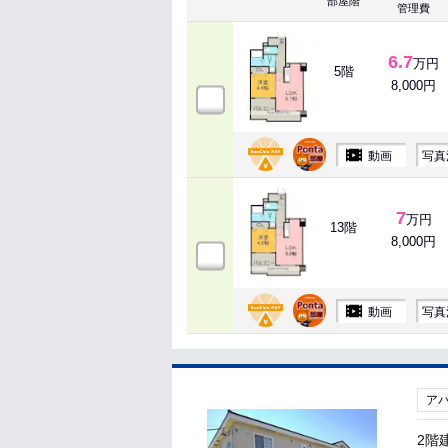
部屋階
管理費
6.7
万円
5階
8,000円
動画
写真
7
万円
13階
8,000円
動画
写真
ア
2階