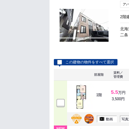
ア
2階
北海
二条
この建物の物件をすべて選択
賃料／
部屋階
管理費
5.5
万円
1階
3,500円
動画
写真
NEW