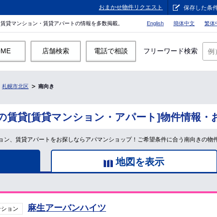
おまかせ物件リクエスト
保存した条
。賃貸マンション・賃貸アパートの情報を多数掲載。
English
簡体中文
繁体
OME
店舗検索
電話で相談
フリーワード検索
札幌市北区
南向き
の賃貸[賃貸マンション・アパート]物件情報・
ョン、賃貸アパートをお探しならアパマンショップ！ご希望条件に合う南向きの物
地図を表示
麻生アーバンハイツ
ンション