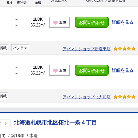
お気に入り
お問い合わせ／詳細を見る
礼金・権利金
面積
－
1LDK
詳細を見る
お問い合わせ
追加
－
35.22m²
満載
パノラマ
アパマンショップ新道東店
－
1LDK
詳細を見る
お問い合わせ
追加
－
35.22m²
満載
アパマンショップ北大前店
北海道札幌市北区拓北一条４丁目
パート
建て
/
築16年
/
木造