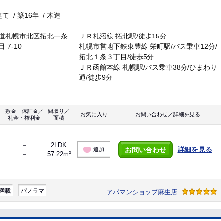
建て
/
築16年
/
木造
道札幌市北区拓北一条
ＪＲ札沼線 拓北駅/徒歩15分
 7-10
札幌市営地下鉄東豊線 栄町駅/バス乗車12分/
拓北１条３丁目/徒歩5分
ＪＲ函館本線 札幌駅/バス乗車38分/ひまわり
通/徒歩9分
敷金・保証金／
間取り／
お気に入り
お問い合わせ／詳細を見る
礼金・権利金
面積
－
2LDK
詳細を見る
お問い合わせ
追加
－
57.22m²
満載
パノラマ
アパマンショップ麻生店