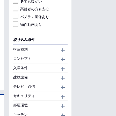
冬でも暖かい
高齢者の方も安心
パノラマ画像あり
物件動画あり
絞り込み条件
構造種別
開く
コンセプト
開く
入居条件
開く
建物設備
開く
テレビ・通信
開く
セキュリティ
開く
部屋環境
開く
キッチン
開く