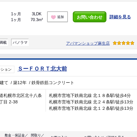
1ヶ月
3LDK
詳細を見る
お問い合わせ
追加
1ヶ月
70.3m²
満載
パノラマ
アパマンショップ麻生店
ＳーＦＯＲＴ北大前
ンション
階建て
/
築12年
/
鉄骨鉄筋コンクリート
道札幌市北区北十八条
札幌市営地下鉄南北線 北１８条駅/徒歩4分
目 2-38
札幌市営地下鉄南北線 北２４条駅/徒歩13分
札幌市営地下鉄南北線 北１２条駅/徒歩13分
敷金・保証金／
間取り／