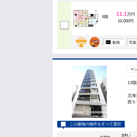
11.1
万円
6階
10,000円
動画
写真
マ
13
北海
西５丁
この建物の物件をすべて選択
賃料／