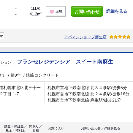
－
1LDK
詳細を見る
お問い合わせ
追加
－
41.2m²
マ
アパマンショップ麻生店
フランセレジデンシア スイート南麻生
ンション
建て
/
築9年
/
鉄筋コンクリート
道札幌市北区北三十一
札幌市営地下鉄南北線 北３４条駅/徒歩5分
２丁目 1-7
札幌市営地下鉄南北線 北２４条駅/徒歩16分
札幌市営地下鉄南北線 麻生駅/徒歩21分
敷金・保証金／
間取り／
お気に入り
お問い合わせ／詳細を見る
礼金・権利金
面積