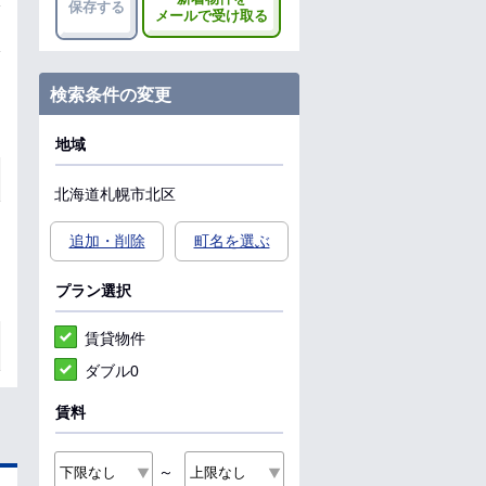
保存する
メールで受け取る
検索条件の変更
地域
北海道
札幌市北区
追加・削除
町名を選ぶ
プラン選択
賃貸物件
ダブル0
賃料
～