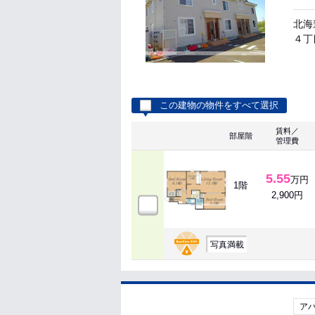
北海
４丁
この建物の物件をすべて選択
賃料／
部屋階
管理費
5.55
万円
1階
2,900円
写真満載
ア