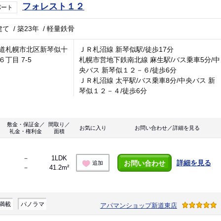
フォレスト１２
パート
建て
/
築23年
/
軽量鉄骨
道札幌市北区新琴似十
ＪＲ札沼線 新琴似駅/徒歩17分
６丁目 7-5
札幌市営地下鉄南北線 麻生駅/バス乗車5分/中
央バス 新琴似１２－６/徒歩6分
ＪＲ札沼線 太平駅/バス乗車8分/中央バス 新
琴似１２－４/徒歩6分
敷金・保証金／
間取り／
お気に入り
お問い合わせ／詳細を見る
礼金・権利金
面積
－
1LDK
詳細を見る
お問い合わせ
追加
－
41.2m²
満載
パノラマ
アパマンショップ新道東店