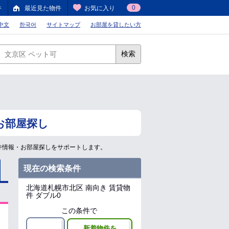
0
件
最近見た物件
お気に入り
中文
한국어
サイトマップ
お部屋を貸したい方
検索
お部屋探し
件情報・お部屋探しをサポートします。
現在の検索条件
北海道札幌市北区
南向き 賃貸物
件 ダブル0
この条件で
新着物件を