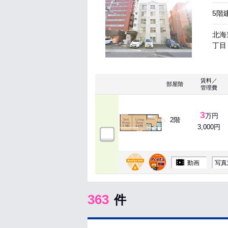
5階
北海
丁目 
賃料／
部屋階
管理費
3
万円
2階
3,000円
動画
写真
363
件