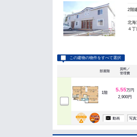
2階
北海
４丁目
この建物の物件をすべて選択
賃料／
部屋階
管理費
5.55
万円
1階
2,900円
動画
写真