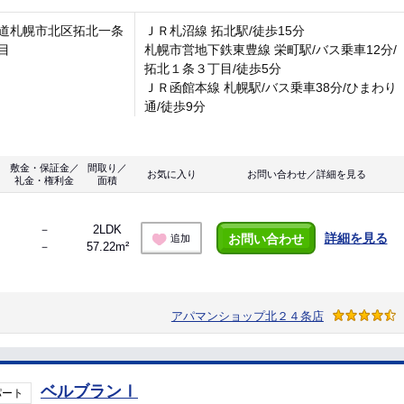
道札幌市北区拓北一条
ＪＲ札沼線 拓北駅/徒歩15分
目
札幌市営地下鉄東豊線 栄町駅/バス乗車12分/
拓北１条３丁目/徒歩5分
ＪＲ函館本線 札幌駅/バス乗車38分/ひまわり
通/徒歩9分
敷金・保証金／
間取り／
お気に入り
お問い合わせ／詳細を見る
礼金・権利金
面積
－
2LDK
詳細を見る
お問い合わせ
追加
－
57.22m²
アパマンショップ北２４条店
ベルブランⅠ
パート