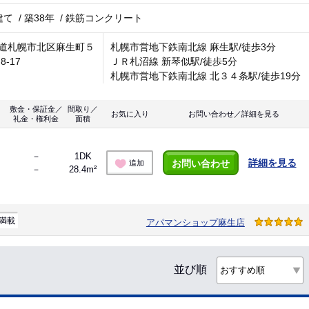
建て
/
築38年
/
鉄筋コンクリート
道札幌市北区麻生町５
札幌市営地下鉄南北線 麻生駅/徒歩3分
8-17
ＪＲ札沼線 新琴似駅/徒歩5分
札幌市営地下鉄南北線 北３４条駅/徒歩19分
敷金・保証金／
間取り／
お気に入り
お問い合わせ／詳細を見る
礼金・権利金
面積
－
1DK
詳細を見る
お問い合わせ
追加
－
28.4m²
満載
アパマンショップ麻生店
並び順