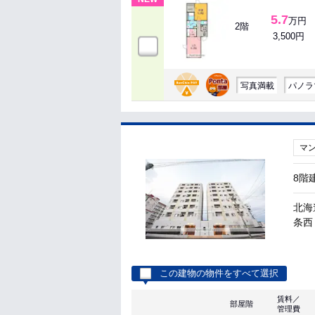
5.7
万円
2階
3,500円
写真満載
パノラ
マ
8階
北海
条西
この建物の物件をすべて選択
賃料／
部屋階
管理費