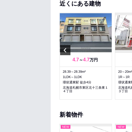
近くにある建物
Previous
3.3
3.3
4.7
4.7
～
万円
～
万円
23.09～23.09m²
28.39～28.39m²
20～20m
1K～1K
1LDK～1LDK
1R～1R
東区役所前駅 徒歩5分
環状通東駅 徒歩4分
環状通東
北海道札幌市東区北十二条東１
北海道札幌市東区北十三条東１
北海道札
１丁目
４丁目
３丁目
新着物件
NEW
NEW
NEW