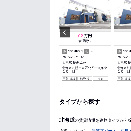
Previous
4.5
7.2
万円
万円
管理費:2,000円
管理費:－
－
－
100,000円
－
100,
敷
礼
敷
礼
敷
33.02㎡
1LDK
70.39㎡
2LDK
70.39㎡
栄町駅 徒歩8分
太平駅 徒歩11分
太平駅 徒
北海道札幌市東区北三十八条東
北海道札幌市東区北四十九条東
北海道札
１３丁目
１０丁目
１０丁目
ペット可
収納
子育て応援
料理が楽
収納
子育て応援
タイプから探す
北海道
の賃貸情報を建物タイプから
賃貸マンション
賃貸アパート
戸建