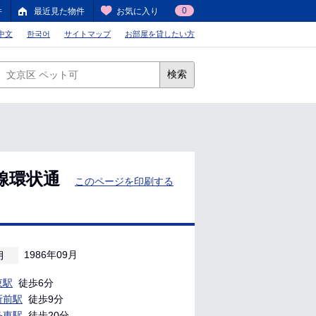
0
件
最近見た物件
お気に入り
中文
한국어
サイトマップ
お部屋を貸したい方
検索
線環状通
このページを印刷する
1986年09月
月
東駅
徒歩6分
所前駅
徒歩9分
条東駅
徒歩20分