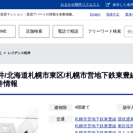
おまかせ物件リクエスト
保存した条
。賃貸マンション・賃貸アパートの情報を多数掲載。
English
簡体中文
繁体
OME
店舗検索
電話で相談
フリーワード検索
区
レジデンス松井
井/北海道札幌市東区/札幌市営地下鉄東豊
件情報
4階建て
建物階
築年
交通
札幌市営地下鉄東豊線
環状通
札幌市営地下鉄東豊線
東区役
札幌市営地下鉄東豊線
北１３