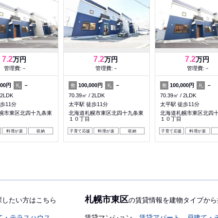
7.2
7.2
7.2
万円
万円
万円
管理費:－
管理費:－
管理費:－
000円
－
100,000円
－
100,000円
－
礼
敷
礼
敷
礼
2LDK
70.39㎡
2LDK
70.39㎡
2LDK
歩11分
太平駅 徒歩11分
太平駅 徒歩11分
幌市東区北四十九条東
北海道札幌市東区北四十九条東
北海道札幌市東区北四
１０丁目
１０丁目
料理が楽
収納
子育て応援
料理が楽
収納
子育て応援
料理が楽
札幌市東区
探したい方はこちら
の賃貸情報を建物タイプから
て・テラスハウス
賃貸マンション
賃貸アパート
戸建て・