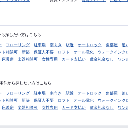
から探したい方はこちら
ー
フローリング
駐車場
南向き
駅近
オートロック
角部屋
追
ット相談可
新築
保証人不要
ロフト
オール電化
ウォークインク
床暖房
楽器相談可
女性専用
カード支払い
敷金礼金なし
ワン
条件から探したい方はこちら
ー
フローリング
駐車場
南向き
駅近
オートロック
角部屋
追
ット相談可
新築
保証人不要
ロフト
オール電化
ウォークインク
床暖房
楽器相談可
女性専用
カード支払い
敷金礼金なし
ワン