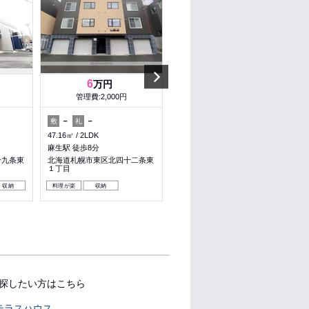
Next
6
6
万円
万円
管理費:2,000円
管理費:2,000円
－
－
－
－
敷
礼
敷
礼
47.16㎡
2LDK
47.16㎡
2LDK
麻生駅 徒歩8分
麻生駅 徒歩8分
十九条東
北海道札幌市東区北四十二条東
北海道札幌市東区北四十二条東
１丁目
１丁目
収納
料理が楽
収納
料理が楽
収納
パノラマ有
探したい方はこちら
テラスハウス