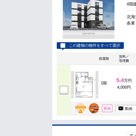
4階
北海
条東１
この建物の物件をすべて選択
賃料／
部屋階
管理費
5.4
万円
1階
4,000円
新築
動画
マ