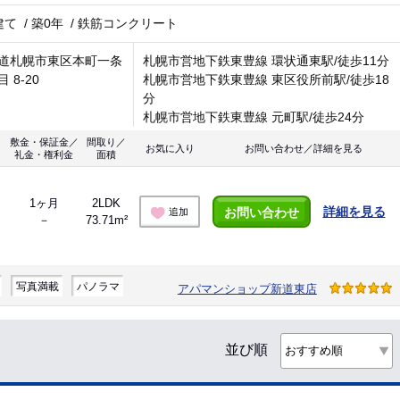
建て
/
築0年
/
鉄筋コンクリート
道札幌市東区本町一条
札幌市営地下鉄東豊線 環状通東駅/徒歩11分
 8-20
札幌市営地下鉄東豊線 東区役所前駅/徒歩18
分
札幌市営地下鉄東豊線 元町駅/徒歩24分
敷金・保証金／
間取り／
お気に入り
お問い合わせ／詳細を見る
礼金・権利金
面積
1ヶ月
2LDK
詳細を見る
お問い合わせ
追加
－
73.71m²
写真満載
パノラマ
アパマンショップ新道東店
並び順