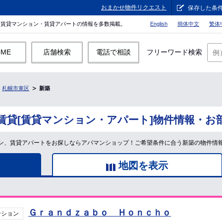
おまかせ物件リクエスト
保存した条
。賃貸マンション・賃貸アパートの情報を多数掲載。
English
簡体中文
繁体
OME
店舗検索
電話で相談
フリーワード検索
札幌市東区
新築
賃貸[賃貸マンション・アパート]物件情報・お
ン、賃貸アパートをお探しならアパマンショップ！ご希望条件に合う新築の物件情
地図を表示
Ｇｒａｎｄｚａｂｏ Ｈｏｎｃｈｏ
ンション