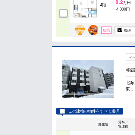
8.2
万円
4階
4,000円
新築
動画
マ
4階
北海
東１
この建物の物件をすべて選択
賃料／
部屋階
管理費