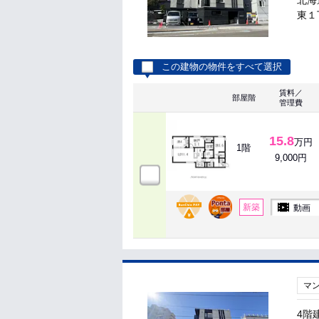
北海
東１
この建物の物件をすべて選択
賃料／
部屋階
管理費
15.8
万円
1階
9,000円
新築
動画
マ
4階