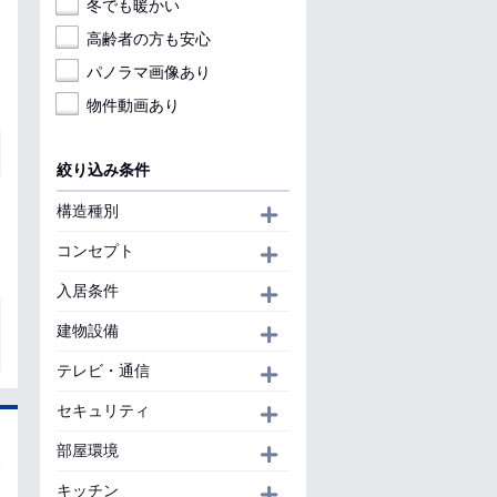
冬でも暖かい
高齢者の方も安心
パノラマ画像あり
物件動画あり
絞り込み条件
構造種別
開く
コンセプト
開く
入居条件
開く
建物設備
開く
テレビ・通信
開く
セキュリティ
開く
部屋環境
開く
キッチン
開く