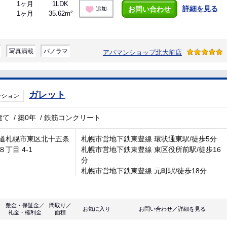
1ヶ月
1LDK
詳細を見る
お問い合わせ
追加
1ヶ月
35.62m²
写真満載
パノラマ
アパマンショップ北大前店
ガレット
ンション
建て
/
築0年
/
鉄筋コンクリート
道札幌市東区北十五条
札幌市営地下鉄東豊線 環状通東駅/徒歩5分
８丁目 4-1
札幌市営地下鉄東豊線 東区役所前駅/徒歩16
分
札幌市営地下鉄東豊線 元町駅/徒歩18分
敷金・保証金／
間取り／
お気に入り
お問い合わせ／詳細を見る
礼金・権利金
面積