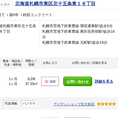
北海道札幌市東区北十五条東１８丁目
ンション
建て
/
築0年
/
鉄筋コンクリート
道札幌市東区北十五条
札幌市営地下鉄東豊線 環状通東駅/徒歩5分
８丁目
札幌市営地下鉄東豊線 東区役所前駅/徒歩16
分
札幌市営地下鉄東豊線 元町駅/徒歩18分
敷金・保証金／
間取り／
お気に入り
お問い合わせ／詳細を見る
礼金・権利金
面積
1ヶ月
1LDK
詳細を見る
お問い合わせ
追加
1ヶ月
37.33m²
写真満載
パノラマ
アパマンショップ北大前店