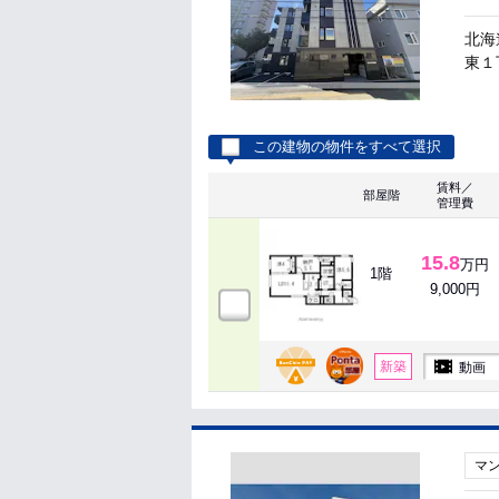
北海
東１
この建物の物件をすべて選択
賃料／
部屋階
管理費
15.8
万円
1階
9,000円
新築
動画
マ