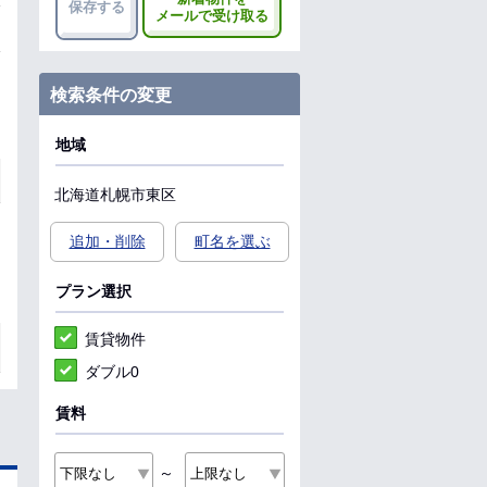
保存する
メールで受け取る
検索条件の変更
地域
北海道
札幌市東区
追加・削除
町名を選ぶ
プラン選択
賃貸物件
ダブル0
賃料
～