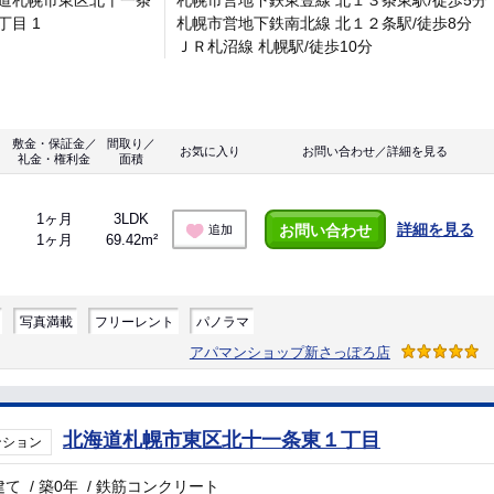
道札幌市東区北十一条
札幌市営地下鉄東豊線 北１３条東駅/徒歩5分
丁目 1
札幌市営地下鉄南北線 北１２条駅/徒歩8分
ＪＲ札沼線 札幌駅/徒歩10分
敷金・保証金／
間取り／
お気に入り
お問い合わせ／詳細を見る
礼金・権利金
面積
1ヶ月
3LDK
詳細を見る
お問い合わせ
追加
1ヶ月
69.42m²
写真満載
フリーレント
パノラマ
アパマンショップ新さっぽろ店
北海道札幌市東区北十一条東１丁目
ンション
建て
/
築0年
/
鉄筋コンクリート