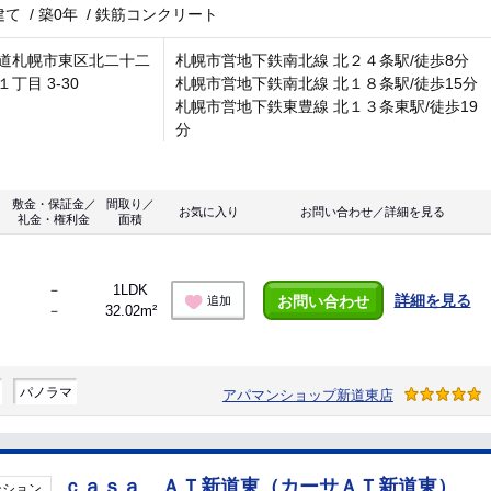
建て
/
築0年
/
鉄筋コンクリート
道札幌市東区北二十二
札幌市営地下鉄南北線 北２４条駅/徒歩8分
丁目 3-30
札幌市営地下鉄南北線 北１８条駅/徒歩15分
札幌市営地下鉄東豊線 北１３条東駅/徒歩19
分
敷金・保証金／
間取り／
お気に入り
お問い合わせ／詳細を見る
礼金・権利金
面積
－
1LDK
詳細を見る
お問い合わせ
追加
－
32.02m²
パノラマ
アパマンショップ新道東店
ｃａｓａ ＡＴ新道東（カーサＡＴ新道東）
ンション