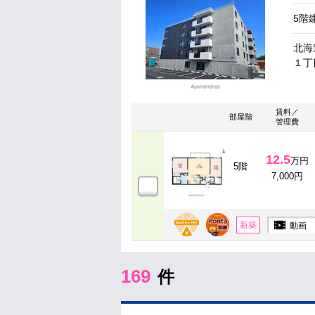
5階
北海
１丁目
賃料／
部屋階
管理費
12.5
万円
5階
7,000円
新築
動画
169
件