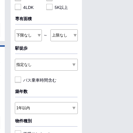
4LDK
5K以上
専有面積
～
駅徒歩
バス乗車時間含む
築年数
物件種別