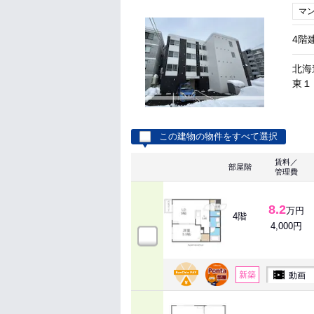
マ
4階
北海
東１
この建物の物件をすべて選択
賃料／
部屋階
管理費
8.2
万円
4階
4,000円
新築
動画