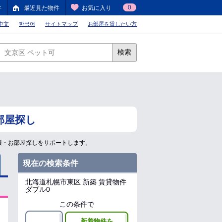
0
件
最近見た物件
お気に入り
中文
한국어
サイトマップ
お部屋を貸したい方
検索
部屋探し
報・お部屋探しをサポートします。
現在の検索条件
北海道札幌市東区
新築 賃貸物件
ダブル0
この条件で
新着物件を