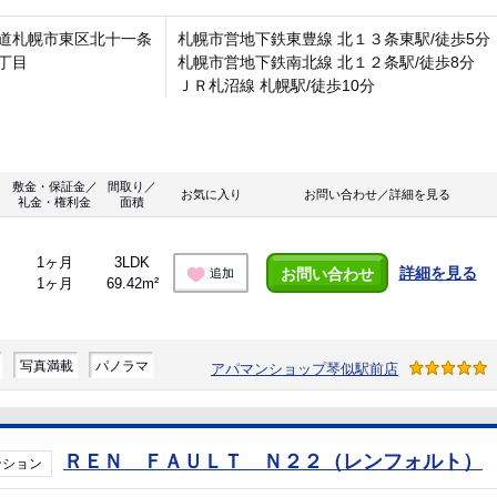
道札幌市東区北十一条
札幌市営地下鉄東豊線 北１３条東駅/徒歩5分
丁目
札幌市営地下鉄南北線 北１２条駅/徒歩8分
ＪＲ札沼線 札幌駅/徒歩10分
敷金・保証金／
間取り／
お気に入り
お問い合わせ／詳細を見る
礼金・権利金
面積
1ヶ月
3LDK
詳細を見る
お問い合わせ
追加
1ヶ月
69.42m²
写真満載
パノラマ
アパマンショップ琴似駅前店
ＲＥＮ ＦＡＵＬＴ Ｎ２２（レンフォルト）
ンション