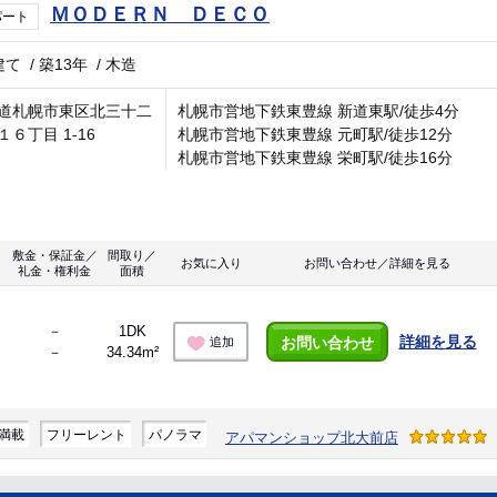
ＭＯＤＥＲＮ ＤＥＣＯ
パート
建て
/
築13年
/
木造
道札幌市東区北三十二
札幌市営地下鉄東豊線 新道東駅/徒歩4分
１６丁目 1-16
札幌市営地下鉄東豊線 元町駅/徒歩12分
札幌市営地下鉄東豊線 栄町駅/徒歩16分
敷金・保証金／
間取り／
お気に入り
お問い合わせ／詳細を見る
礼金・権利金
面積
－
1DK
詳細を見る
お問い合わせ
追加
－
34.34m²
満載
フリーレント
パノラマ
アパマンショップ北大前店