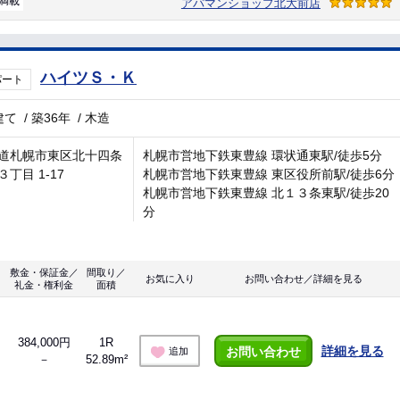
満載
アパマンショップ北大前店
ハイツＳ・Ｋ
パート
建て
/
築36年
/
木造
道札幌市東区北十四条
札幌市営地下鉄東豊線 環状通東駅/徒歩5分
丁目 1-17
札幌市営地下鉄東豊線 東区役所前駅/徒歩6分
札幌市営地下鉄東豊線 北１３条東駅/徒歩20
分
敷金・保証金／
間取り／
お気に入り
お問い合わせ／詳細を見る
礼金・権利金
面積
384,000円
1R
詳細を見る
お問い合わせ
追加
－
52.89m²