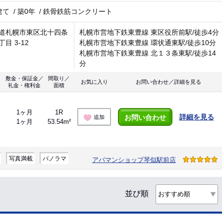
建て
/
築0年
/
鉄骨鉄筋コンクリート
道札幌市東区北十四条
札幌市営地下鉄東豊線 東区役所前駅/徒歩4分
目 3-12
札幌市営地下鉄東豊線 環状通東駅/徒歩10分
札幌市営地下鉄東豊線 北１３条東駅/徒歩14
分
敷金・保証金／
間取り／
お気に入り
お問い合わせ／詳細を見る
礼金・権利金
面積
1ヶ月
1R
詳細を見る
お問い合わせ
追加
1ヶ月
53.54m²
写真満載
パノラマ
アパマンショップ琴似駅前店
並び順