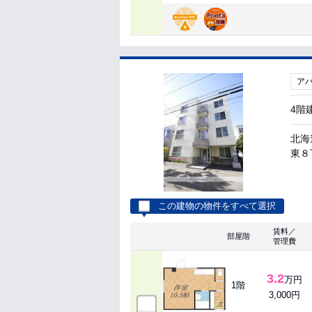
ア
4階
北海
東８
この建物の物件をすべて選択
賃料／
部屋階
管理費
3.2
万円
1階
3,000円