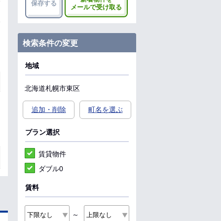
保存する
メールで受け取る
検索条件の変更
地域
北海道
札幌市東区
追加・削除
町名を選ぶ
プラン選択
賃貸物件
ダブル0
賃料
～