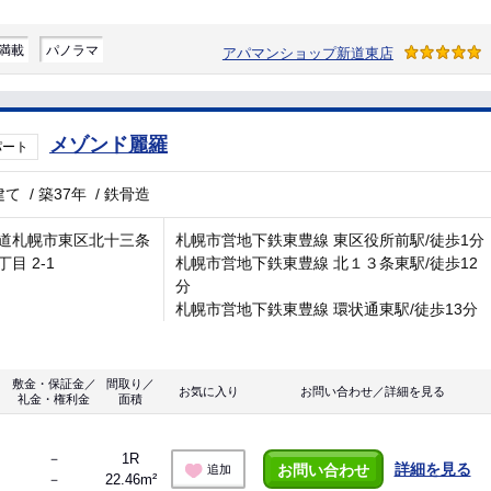
満載
パノラマ
アパマンショップ新道東店
メゾンド麗羅
パート
建て
/
築37年
/
鉄骨造
道札幌市東区北十三条
札幌市営地下鉄東豊線 東区役所前駅/徒歩1分
目 2-1
札幌市営地下鉄東豊線 北１３条東駅/徒歩12
分
札幌市営地下鉄東豊線 環状通東駅/徒歩13分
敷金・保証金／
間取り／
お気に入り
お問い合わせ／詳細を見る
礼金・権利金
面積
－
1R
詳細を見る
お問い合わせ
追加
－
22.46m²