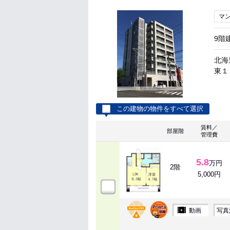
マ
9階
北海
東１３
この建物の物件をすべて選択
賃料／
部屋階
管理費
5.8
万円
2階
5,000円
動画
写真