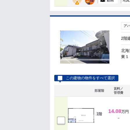
動画
写真
ア
2階
北海
東１３
この建物の物件をすべて選択
賃料／
部屋階
管理費
14.08
万円
1階
－