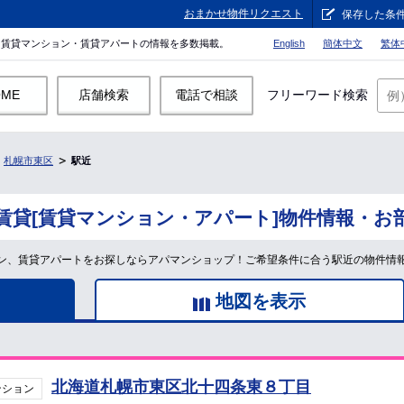
おまかせ物件リクエスト
保存した条
。賃貸マンション・賃貸アパートの情報を多数掲載。
English
簡体中文
繁体
OME
店舗検索
電話で相談
フリーワード検索
札幌市東区
駅近
賃貸[賃貸マンション・アパート]物件情報・お
ン、賃貸アパートをお探しならアパマンショップ！ご希望条件に合う駅近の物件情
地図を表示
北海道札幌市東区北十四条東８丁目
ンション