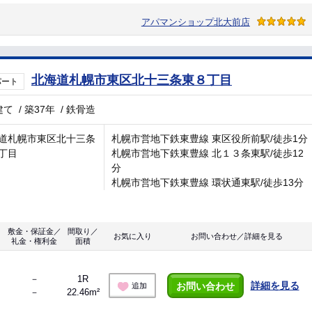
アパマンショップ北大前店
北海道札幌市東区北十三条東８丁目
パート
建て
/
築37年
/
鉄骨造
道札幌市東区北十三条
札幌市営地下鉄東豊線 東区役所前駅/徒歩1分
丁目
札幌市営地下鉄東豊線 北１３条東駅/徒歩12
分
札幌市営地下鉄東豊線 環状通東駅/徒歩13分
敷金・保証金／
間取り／
お気に入り
お問い合わせ／詳細を見る
礼金・権利金
面積
－
1R
詳細を見る
お問い合わせ
追加
－
22.46m²