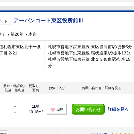
アーバンコート東区役所前Ⅲ
パート
建て
/
築28年
/
木造
道札幌市東区北十一条
札幌市営地下鉄東豊線 東区役所前駅/徒歩3分
目 2-21
札幌市営地下鉄東豊線 環状通東駅/徒歩13分
札幌市営地下鉄東豊線 北１３条東駅/徒歩15
分
敷金・保証金／
間取り／
お気に入り
お問い合わせ／詳細を見る
礼金・権利金
面積
－
1DK
詳細を見る
お問い合わせ
追加
－
19.18m²