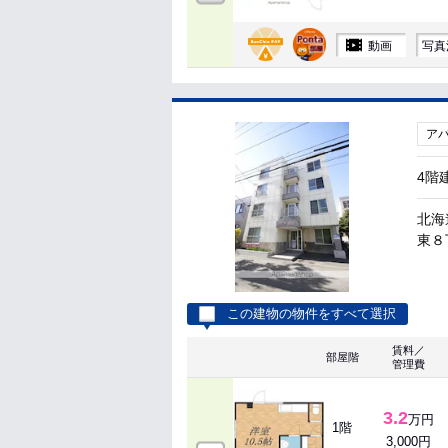
動画
写真
ア
4階
北海
東８丁
この建物の物件をすべて選択
賃料／
部屋階
管理費
3.2
万円
1階
3,000円