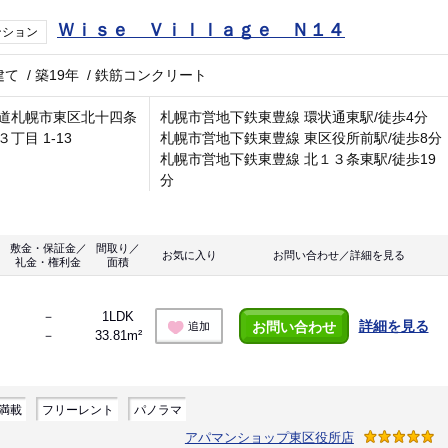
Ｗｉｓｅ Ｖｉｌｌａｇｅ Ｎ１４
ンション
建て
/
築19年
/
鉄筋コンクリート
道札幌市東区北十四条
札幌市営地下鉄東豊線 環状通東駅/徒歩4分
丁目 1-13
札幌市営地下鉄東豊線 東区役所前駅/徒歩8分
札幌市営地下鉄東豊線 北１３条東駅/徒歩19
分
敷金・保証金／
間取り／
お気に入り
お問い合わせ／詳細を見る
礼金・権利金
面積
－
1LDK
詳細を見る
お問い合わせ
追加
－
33.81m²
満載
フリーレント
パノラマ
アパマンショップ東区役所店