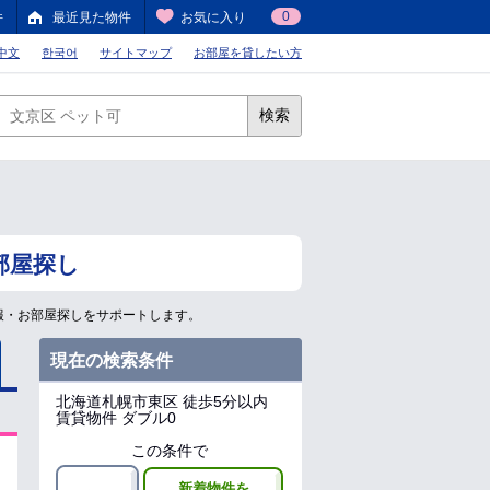
0
件
最近見た物件
お気に入り
中文
한국어
サイトマップ
お部屋を貸したい方
検索
部屋探し
報・お部屋探しをサポートします。
現在の検索条件
北海道札幌市東区
徒歩5分以内
賃貸物件 ダブル0
この条件で
新着物件を