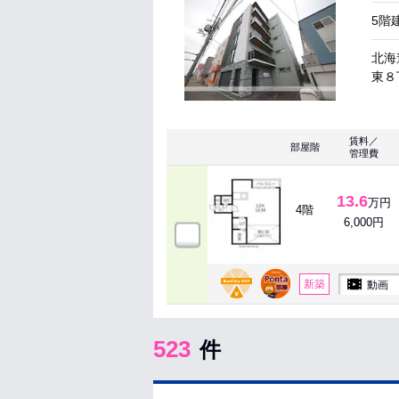
5階
北海
東８丁
賃料／
部屋階
管理費
13.6
万円
4階
6,000円
新築
動画
523
件