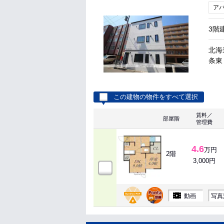
ア
3階
北海
条東
この建物の物件をすべて選択
賃料／
部屋階
管理費
4.6
万円
2階
3,000円
動画
写真