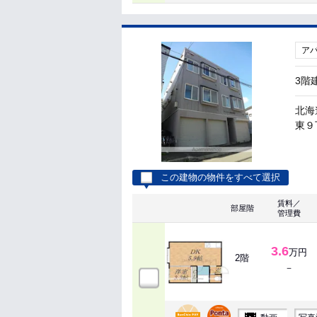
ア
3階
北海
東９丁
この建物の物件をすべて選択
賃料／
部屋階
管理費
3.6
万円
2階
－