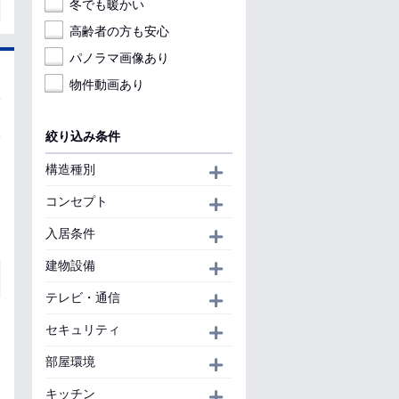
冬でも暖かい
高齢者の方も安心
パノラマ画像あり
物件動画あり
絞り込み条件
構造種別
開く
コンセプト
開く
入居条件
開く
建物設備
開く
テレビ・通信
開く
セキュリティ
開く
部屋環境
開く
キッチン
開く