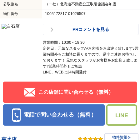
電話で問い合わせる（無料）
LINE
物件情報を
白石店
見る
交通
札幌市営地下鉄東西線白石駅 徒歩1分
会社名
株式会社エムズ
住所
北海道札幌市白石区東札幌三条６丁目 １－１ 第２小
竹ビル１Ｆ
宅建免許
北海道知事石狩(5)6814
取引態様
媒介
所属団体名
（公社）全日本不動産協会北海道本部
公取協名
（一社）北海道不動産公正取引協議会加盟
物件番号
1005172817-01026507
PRコメントを見る