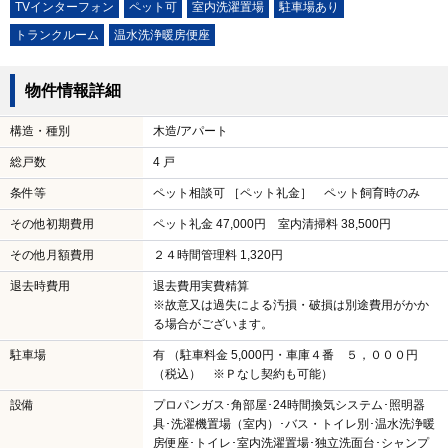
札幌市営地下鉄東西線 東札幌駅/徒歩22分
住所
北海道札幌市白石区菊水上町二条２丁目 52-167
地図を表示
めやす賃料 ※
48,115円
(※) めやす賃料とは
物件番号：1005172817-01065703
物件の設備
写真満載
バス・トイレ別
角部屋
シャンプードレッサー
TVインターフォン
ペット可
室内洗濯置場
駐車場あり
トランクルーム
温水洗浄暖房便座
物件情報詳細