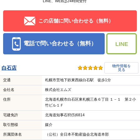
会社名
株式会社 三光不動産
住所
北海道札幌市厚別区厚別中央二条５丁目 ３－３６
宅建免許
北海道知事石狩(5)7008
取引態様
媒介
所属団体名
（公社）全日本不動産協会北海道本部
公取協名
（一社）北海道不動産公正取引協議会加盟
物件番号
1005172817-01000503
PRコメントを見る
営業時間：09:30～18:00
定休日：8月14日 8月15日 8月16日
LINE、WEBは24時間受付
この店舗に問い合わせる（無料）