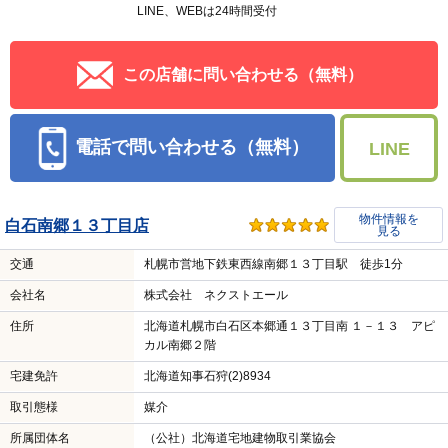
宅建免許
北海道知事石狩(5)6814
取引態様
媒介
所属団体名
（公社）全日本不動産協会北海道本部
公取協名
（一社）北海道不動産公正取引協議会加盟
物件番号
1005172817-01026502
PRコメントを見る
営業時間：10:00～18:30
定休日：元気なスタッフがお客様をお出迎え致します♪営
業時間外もご相談乗りますので、是非、ご連絡お待ちし
ております♪ 元気なスタッフがお客様をお出迎え致しま
す♪営業時間外もご相談
LINE、WEBは24時間受付
この店舗に問い合わせる（無料）