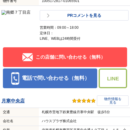
物件情報を
南郷７丁目店
見る
交通
札幌市営地下鉄東西線南郷７丁目駅 徒歩1分
会社名
株式会社 ｅｓｔａｔｅＱ
住所
北海道札幌市白石区南郷通７丁目南 ５－１０ メソン
カルディア１Ｆ
宅建免許
北海道知事石狩(2)8819
取引態様
媒介
所属団体名
（公社）北海道宅地建物取引業協会
公取協名
（一社）北海道不動産公正取引協議会加盟
物件番号
1005172817-01065501
PRコメントを見る
営業時間：09:00～18:00
定休日：