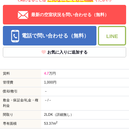
外観
賃料 4.7万円
(管理費
1,000円
)
敷/礼
－/－
間取り
2LDK（詳細無し）
2
広さ
53.37m
階建
2階建/2階
築年月
1987年08月
種別
木造/アパート
住所
北海道札幌市白石区菊水上町二条２丁目 52-
地図を見る
167
交通
ＪＲ函館本線 苗穂駅/徒歩16分
札幌市営地下鉄東西線 菊水駅/徒歩18分
札幌市営地下鉄東西線 東札幌駅/徒歩22分
どんなことでもご相談
＼気になることは
ください／
最新の空室状況を問い合わせる（無料）
電話で問い合わせる（無料）
LINE