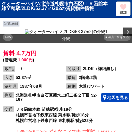
クオーターハイツ/北海道札幌市白石区/ＪＲ函館本
線苗穂駅/2LDK/53.37㎡/202の賃貸物件情報
追加
写真満載
1/35
■ 写真一覧を見る