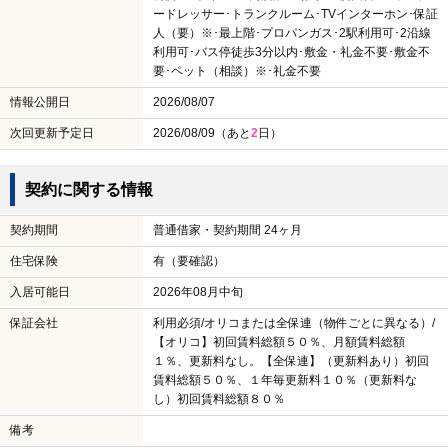
構造・種別
木造/アパート
総戸数
4 戸
条件等
ペット相談可 ［ペット礼金］ ペット飼育時のみ
その他初期費用
ペット礼金 47,000円 室内清掃料 38,500円
その他月額費用
２４時間管理料 1,320円
退去時費用
退去費用実費精算
※故意又は過失による汚損・破損は別途費用がかか
る場合がございます。
駐車場
有 （駐車料金 5,000円・車庫４番 ５，０００円
（税込） ※Ｐなし契約も可能）
設備
プロパンガス･角部屋･24時間換気システム･照明器
具･洗濯機置場（室内）･バス・トイレ別･温水洗浄暖
房便座･トイレ･室内洗濯置場･独立洗面台･シャンプ
ードレッサー･トランクルーム･TVインターホン･保証
人（要）※･最上階･プロパンガス･2駅利用可･2沿線
利用可･バス停徒歩3分以内･敷金・礼金不要･敷金不
要･ペット（相談）※･礼金不要
情報公開日
2026/08/07