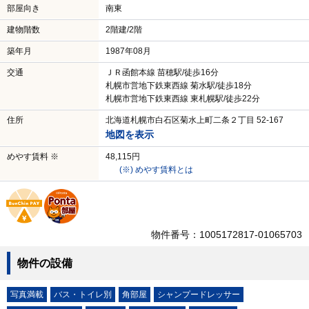
お気に入りに追加する
賃料
4.7
万円
管理費
1,000円
償却/敷引
－
敷金・保証金/礼金・権
－/－
利金
間取り
2LDK（詳細無し）
2
専有面積
53.37m
部屋向き
南東
建物階数
2階建/2階
築年月
1987年08月
交通
ＪＲ函館本線 苗穂駅/徒歩16分
札幌市営地下鉄東西線 菊水駅/徒歩18分