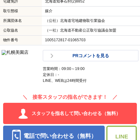
電話で問い合わせる（無料）
LINE
この物件の取扱い店舗
札幌美園店
交通
札幌市営地下鉄東豊線美園駅 徒歩1分
会社名
株式会社 Ａｔｔｅｎｔｉｏｎ Ｈｏｕｓｅ
住所
北海道札幌市豊平区美園八条７丁目 １－１ 美園駅前
ビル１Ｆ
宅建免許
北海道知事石狩(2)8852
取引態様
媒介
所属団体名
（公社）北海道宅地建物取引業協会
公取協名
（一社）北海道不動産公正取引協議会加盟
物件番号
1005172817-01065703