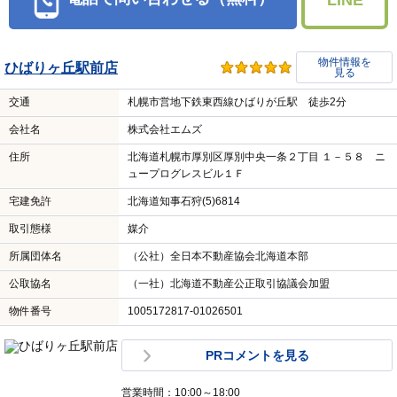
公取協名
（一社）北海道不動産公正取引協議会加盟
物件番号
1005172817-01010402
営業時間：10:00～19:00
定休日：来店不要のオンラインでの対応可能です！現地
待ち合わせ、送迎も可能です。お気軽にご連絡くださ
い！年末年始休暇（１２月２７日～１月３日），お盆休
み（８月１３日～８月１５日
LINE、WEBは24時間受付
この店舗に問い合わせる（無料）
電話で問い合わせる（無料）
LINE
物件情報を
ひばりヶ丘駅前店
見る
交通
札幌市営地下鉄東西線ひばりが丘駅 徒歩2分