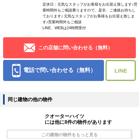
会社名
株式会社エムズ
住所
北海道札幌市厚別区厚別中央一条２丁目 １－５８ ニ
ュープログレスビル１Ｆ
宅建免許
北海道知事石狩(5)6814
取引態様
媒介
所属団体名
（公社）全日本不動産協会北海道本部
公取協名
（一社）北海道不動産公正取引協議会加盟
物件番号
1005172817-01026501
PRコメントを見る
営業時間：10:00～18:00
定休日：元気なスタッフがお客様をお出迎え致します♪営
業時間外もご相談乗りますので、是非、ご連絡お待ちし
ております♪ 元気なスタッフがお客様をお出迎え致しま
す♪営業時間外もご相談
LINE、WEBは24時間受付