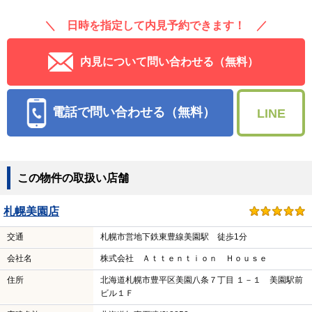
次回更新予定日
2026/08/09（あと
2
日）
契約に関する情報
契約期間
普通借家・契約期間 24ヶ月
住宅保険
有（要確認）
入居可能日
2026年08月中旬
保証会社
利用必須/オリコまたは全保連（物件ごとに異なる）/
【オリコ】初回賃料総額５０％、月額賃料総額
１％、更新料なし。【全保連】（更新料あり）初回
賃料総額５０％、１年毎更新料１０％（更新料な
し）初回賃料総額８０％
備考
＼ 日時を指定して内見予約できます！ ／
内見について問い合わせる（無料）