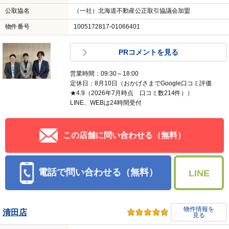
電話で問い合わせる（無料）
LINE
物件情報を
白石南郷１３丁目店
見る
交通
札幌市営地下鉄東西線南郷１３丁目駅 徒歩1分
会社名
株式会社 ネクストエール
住所
北海道札幌市白石区本郷通１３丁目南 １－１３ アピ
カル南郷２階
宅建免許
北海道知事石狩(2)8934
取引態様
媒介
所属団体名
（公社）北海道宅地建物取引業協会
公取協名
（一社）北海道不動産公正取引協議会加盟
物件番号
1005172817-01066401
PRコメントを見る