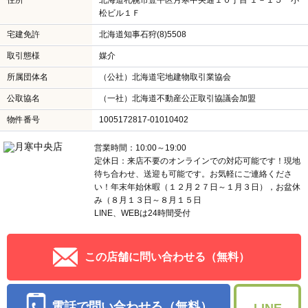
LINE、WEBは24時間受付
この店舗に問い合わせる（無料）
電話で問い合わせる（無料）
LINE
物件情報を
月寒中央店
見る
交通
札幌市営地下鉄東豊線月寒中央駅 徒歩5分
会社名
ハウスプラザ株式会社
住所
北海道札幌市豊平区月寒中央通１０丁目 １－１５ 小
松ビル１Ｆ
宅建免許
北海道知事石狩(8)5508
取引態様
媒介
所属団体名
（公社）北海道宅地建物取引業協会