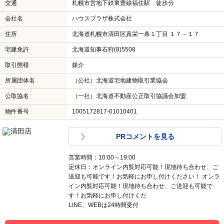
営業時間：09:30～18:00
定休日：8月10日（おかげさまでGoogle口コミ評価
★4.9（2026年7月時点 口コミ数214件））
LINE、WEBは24時間受付
この店舗に問い合わせる（無料）
電話で問い合わせる（無料）
LINE
物件情報を
清田店
見る
交通
札幌市営地下鉄東豊線福住駅 徒歩分
会社名
ハウスプラザ株式会社
住所
北海道札幌市清田区真栄一条１丁目 １７－１７
宅建免許
北海道知事石狩(8)5508