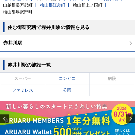
山越郡長万部町
檜山郡江差町
檜山郡上ノ国町
檜山郡厚沢部町
住む街研究所で赤井川駅の情報を見る
赤井川駅
赤井川駅の施設一覧
スーパー
コンビニ
病院
ファミレス
公園
Previous