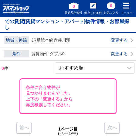
0
0
最近見た物件
お気に入り
保存した条件
メニュー
での賃貸[賃貸マンション・アパート]物件情報・お部屋探
し
地域・路線
JR函館本線赤井川駅
変更する
条件
賃貸物件 ダブル0
変更する
0
件
条件に合う物件が
見つかりませんでした。
上下の「変更する」から
再度検索してください。
前へ
次へ
1ページ目
(ページ中)