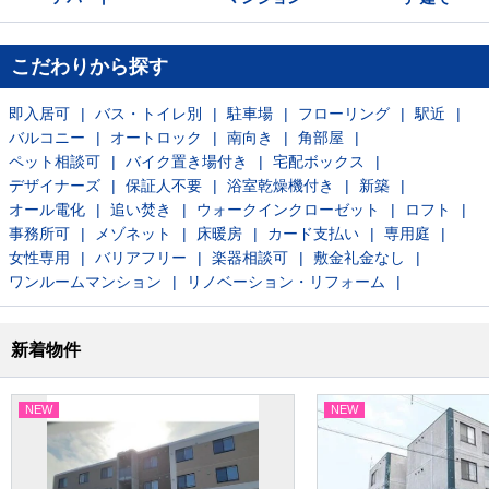
こだわりから探す
即入居可
バス・トイレ別
駐車場
フローリング
駅近
バルコニー
オートロック
南向き
角部屋
ペット相談可
バイク置き場付き
宅配ボックス
デザイナーズ
保証人不要
浴室乾燥機付き
新築
オール電化
追い焚き
ウォークインクローゼット
ロフト
事務所可
メゾネット
床暖房
カード支払い
専用庭
女性専用
バリアフリー
楽器相談可
敷金礼金なし
ワンルームマンション
リノベーション・リフォーム
新着物件
NEW
NEW