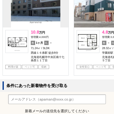
10.8
4.8
万円
万円
管理費:4,000円
管理費:3,
1ヶ月
－
－
敷
礼
敷
71.24㎡
3LDK
28.32㎡
西線１６条駅 徒歩8分
学園前駅 
北海道札幌市中央区南十七
北海道札
条西１１丁目
５丁目
料理が楽
ペット可
収納
女性安心
ペット可
条件にあった新着物件を受け取る
新着メールの送信先を選択してください