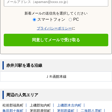
店舗検索
新着メールの送信先を選択してください
近隣の駅
スマートフォン
PC
駒ヶ岳駅
東森駅
掛澗駅
プライバシーポリシー
に
尾白内駅
渡島砂原駅
石倉駅
同意してメールで受け取る
森駅
渡島沼尻駅
赤井川駅を通る沿線
ＪＲ函館本線
周辺の人気エリア
松前郡福島町
上磯郡知内町
上磯郡木古内町
亀田郡七飯町
茅部郡鹿部町
茅部郡森町
二海郡八雲町