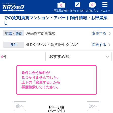
0
0
最近見た物件
お気に入り
保存した条件
メニュー
での賃貸[賃貸マンション・アパート]物件情報・お部屋探
し
地域・路線
JR函館本線星置駅
変更する
条件
4LDK／5K以上 賃貸物件 ダブル0
変更する
0
件
条件に合う物件が
見つかりませんでした。
上下の「変更する」から
再度検索してください。
前へ
次へ
1ページ目
(ページ中)