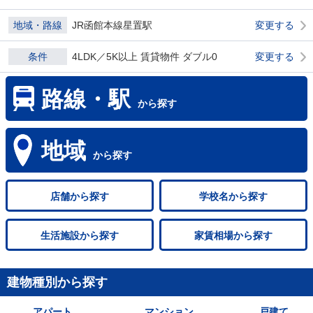
地域・路線
JR函館本線星置駅
変更する
条件
4LDK／5K以上 賃貸物件 ダブル0
変更する
路線・駅
から探す
地域
から探す
店舗
から探す
学校名
から探す
生活施設
から探す
家賃相場
から探す
建物種別から探す
アパート
マンション
戸建て