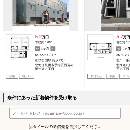
5.2
5.7
万円
万円
管理費:3,000円
管理費:3,
1ヶ月
－
1ヶ
敷
礼
敷
54.72㎡
2LDK
35.69㎡
稲積公園駅 徒歩13分
北１３条
北海道札幌市手稲区西宮の
北海道札
沢一条３丁目
西２丁目
収納
暖かい
女性安心
収納
リノ
条件にあった新着物件を受け取る
新着メールの送信先を選択してください