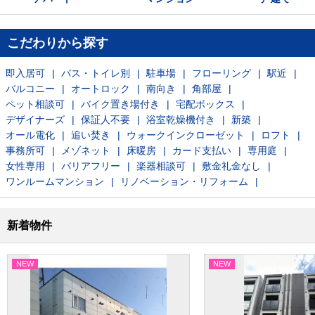
こだわりから探す
即入居可
バス・トイレ別
駐車場
フローリング
駅近
バルコニー
オートロック
南向き
角部屋
ペット相談可
バイク置き場付き
宅配ボックス
デザイナーズ
保証人不要
浴室乾燥機付き
新築
オール電化
追い焚き
ウォークインクローゼット
ロフト
事務所可
メゾネット
床暖房
カード支払い
専用庭
女性専用
バリアフリー
楽器相談可
敷金礼金なし
ワンルームマンション
リノベーション・リフォーム
新着物件
NEW
NEW