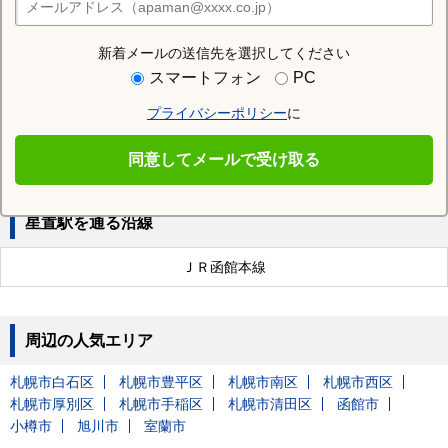
店舗検索
新着メールの送信先を選択してください
近隣の駅
スマートフォン
PC
稲穂駅
手稲駅
稲積公園駅
プライバシーポリシー
に
ほしみ駅
同意してメールで受け取る
星置駅を通る沿線
ＪＲ函館本線
周辺の人気エリア
札幌市白石区
札幌市豊平区
札幌市南区
札幌市西区
札幌市厚別区
札幌市手稲区
札幌市清田区
函館市
小樽市
旭川市
室蘭市