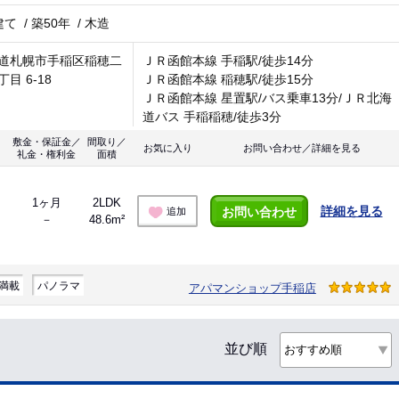
建て
/
築50年
/
木造
道札幌市手稲区稲穂二
ＪＲ函館本線 手稲駅/徒歩14分
目 6-18
ＪＲ函館本線 稲穂駅/徒歩15分
ＪＲ函館本線 星置駅/バス乗車13分/ＪＲ北海
道バス 手稲稲穂/徒歩3分
敷金・保証金／
間取り／
お気に入り
お問い合わせ／詳細を見る
礼金・権利金
面積
1ヶ月
2LDK
詳細を見る
お問い合わせ
追加
－
48.6m²
満載
パノラマ
アパマンショップ手稲店
並び順