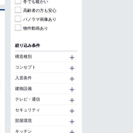
冬でも暖かい
高齢者の方も安心
パノラマ画像あり
物件動画あり
絞り込み条件
構造種別
開く
コンセプト
開く
入居条件
開く
建物設備
開く
テレビ・通信
開く
セキュリティ
開く
部屋環境
開く
キッチン
開く