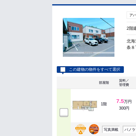
ア
2階
北海
条８
この建物の物件をすべて選択
賃料／
部屋階
管理費
7.5
万円
1階
300円
写真満載
パノラ