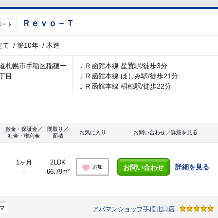
Ｒｅｖｏ－Ｔ
パート
建て
/
築10年
/
木造
道札幌市手稲区稲穂一
ＪＲ函館本線 星置駅/徒歩3分
丁目
ＪＲ函館本線 ほしみ駅/徒歩21分
ＪＲ函館本線 稲穂駅/徒歩22分
敷金・保証金／
間取り／
お気に入り
お問い合わせ／詳細を見る
礼金・権利金
面積
1ヶ月
2LDK
詳細を見る
お問い合わせ
追加
－
66.79m²
マ
アパマンショップ手稲北口店