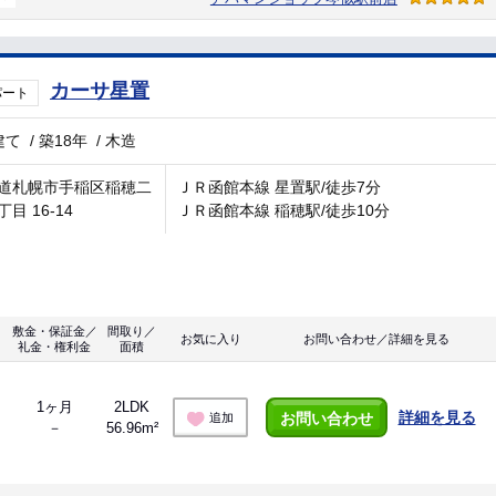
カーサ星置
パート
建て
/
築18年
/
木造
道札幌市手稲区稲穂二
ＪＲ函館本線 星置駅/徒歩7分
目 16-14
ＪＲ函館本線 稲穂駅/徒歩10分
敷金・保証金／
間取り／
お気に入り
お問い合わせ／詳細を見る
礼金・権利金
面積
1ヶ月
2LDK
詳細を見る
お問い合わせ
追加
－
56.96m²