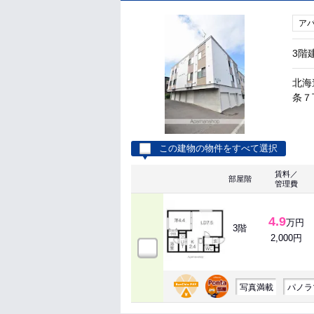
ア
3階
北海
条７丁
この建物の物件をすべて選択
賃料／
部屋階
管理費
4.9
万円
3階
2,000円
写真満載
パノラ