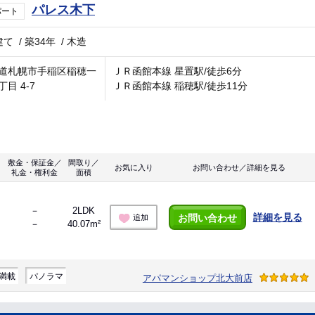
パレス木下
パート
建て
/
築34年
/
木造
道札幌市手稲区稲穂一
ＪＲ函館本線 星置駅/徒歩6分
目 4-7
ＪＲ函館本線 稲穂駅/徒歩11分
敷金・保証金／
間取り／
お気に入り
お問い合わせ／詳細を見る
礼金・権利金
面積
－
2LDK
詳細を見る
お問い合わせ
追加
－
40.07m²
満載
パノラマ
アパマンショップ北大前店