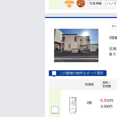
写真満載
パノラ
ア
2階
北海
条５丁
この建物の物件をすべて選択
賃料／
部屋階
管理費
4.9
万円
2階
6,500円