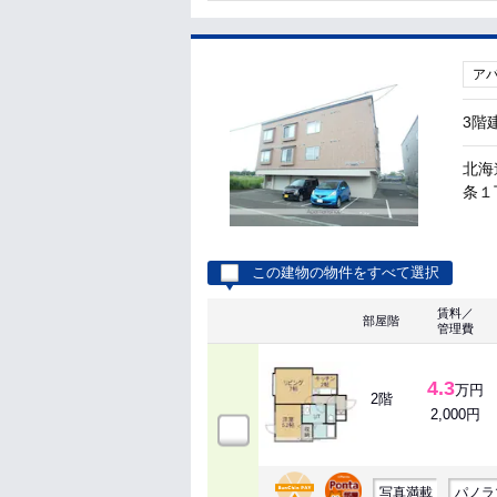
ア
3階
北海
条１丁
この建物の物件をすべて選択
賃料／
部屋階
管理費
4.3
万円
2階
2,000円
写真満載
パノラ