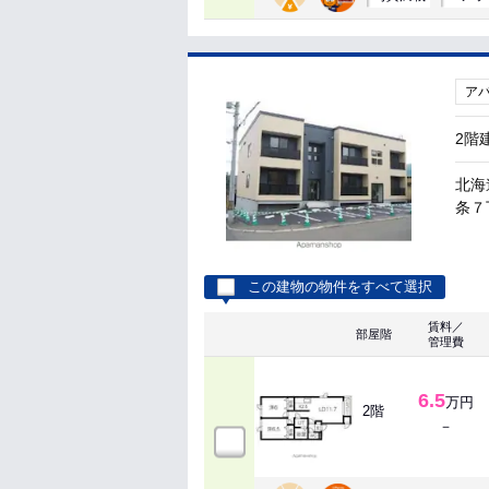
ア
2階
北海
条７丁
この建物の物件をすべて選択
賃料／
部屋階
管理費
6.5
万円
2階
－