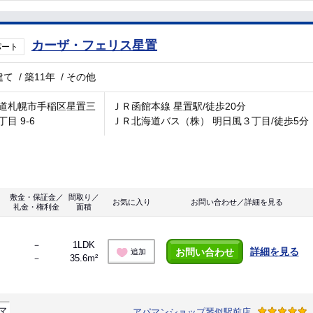
カーザ・フェリス星置
パート
建て
/
築11年
/
その他
道札幌市手稲区星置三
ＪＲ函館本線 星置駅/徒歩20分
目 9-6
ＪＲ北海道バス（株） 明日風３丁目/徒歩5分
敷金・保証金／
間取り／
お気に入り
お問い合わせ／詳細を見る
礼金・権利金
面積
－
1LDK
詳細を見る
お問い合わせ
追加
－
35.6m²
マ
アパマンショップ琴似駅前店