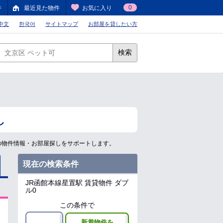
0
件
最近見た物件
お気に入り
中文
한국어
サイトマップ
お部屋を貸したい方
検索
し
の物件情報・お部屋探しをサポートします。
現在の検索条件
JR函館本線星置駅
賃貸物件 ダブ
ル0
この条件で
新着物件を