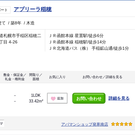
アプリーラ稲穂
パート
建て
/
築8年
/
木造
道札幌市手稲区稲穂二
ＪＲ函館本線 星置駅/徒歩6分
目 4-26
ＪＲ函館本線 稲穂駅/徒歩14分
ＪＲ北海道バス（株） 手稲鉱山通/徒歩1分
敷金・保証金／
間取り／
お気に入り
お問い合わせ／詳細を見る
礼金・権利金
面積
－
1LDK
詳細を見る
お問い合わせ
追加
－
33.42m²
マ
アパマンショップ発寒南店