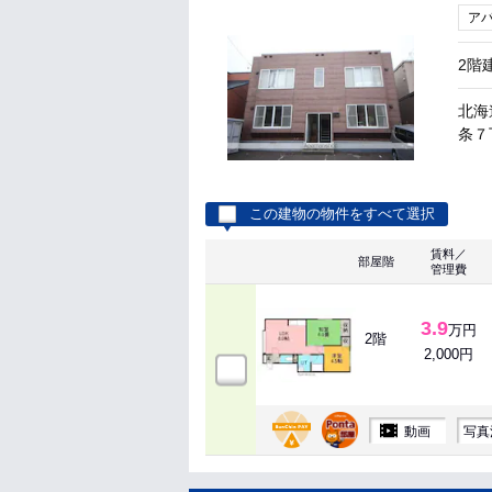
ア
2階
北海
条７丁
この建物の物件をすべて選択
賃料／
部屋階
管理費
3.9
万円
2階
2,000円
動画
写真