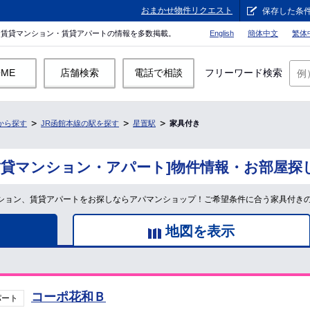
おまかせ物件リクエスト
保存した条
。賃貸マンション・賃貸アパートの情報を多数掲載。
English
簡体中文
繁体
OME
店舗検索
電話で相談
フリーワード検索
から探す
JR函館本線の駅を探す
星置駅
家具付き
賃貸マンション・アパート]物件情報・お部屋探
マンション、賃貸アパートをお探しならアパマンショップ！ご希望条件に合う家具付き
地図を表示
コーポ花和Ｂ
パート