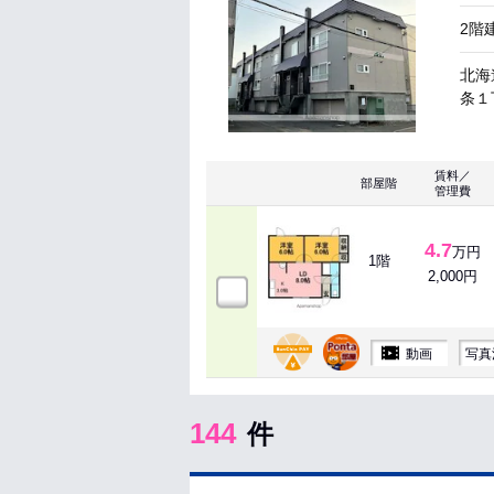
2階
北海
条１丁
賃料／
部屋階
管理費
4.7
万円
1階
2,000円
動画
写真
144
件