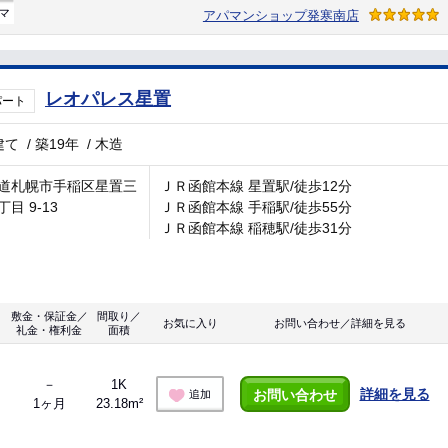
マ
アパマンショップ発寒南店
レオパレス星置
パート
建て
/
築19年
/
木造
道札幌市手稲区星置三
ＪＲ函館本線 星置駅/徒歩12分
目 9-13
ＪＲ函館本線 手稲駅/徒歩55分
ＪＲ函館本線 稲穂駅/徒歩31分
敷金・保証金／
間取り／
お気に入り
お問い合わせ／詳細を見る
礼金・権利金
面積
－
1K
詳細を見る
お問い合わせ
追加
1ヶ月
23.18m²