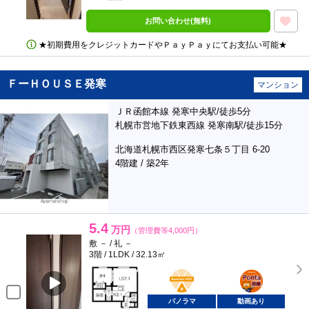
お問い合わせ(無料)
★初期費用をクレジットカードやＰａｙＰａｙにてお支払い可能★
ＦーＨＯＵＳＥ発寒
マンション
ＪＲ函館本線 発寒中央駅/徒歩5分
札幌市営地下鉄東西線 発寒南駅/徒歩15分
北海道札幌市西区発寒七条５丁目 6-20
4階建 / 築2年
5.4
万円
（管理費等4,000円）
敷 － / 礼 －
3階 / 1LDK / 32.13㎡
BunChinPAY
ポンタ
部屋
パノラマ
動画あり