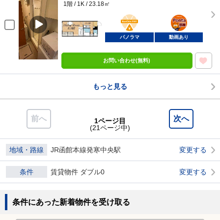
1階 / 1K / 23.18㎡
BunChinPAY
ポンタ
部屋
パノラマ
動画あり
お問い合わせ(無料)
もっと見る
前へ
次へ
1ページ目
(21ページ中)
地域・路線
JR函館本線発寒中央駅
変更する
条件
賃貸物件 ダブル0
変更する
条件にあった新着物件を受け取る