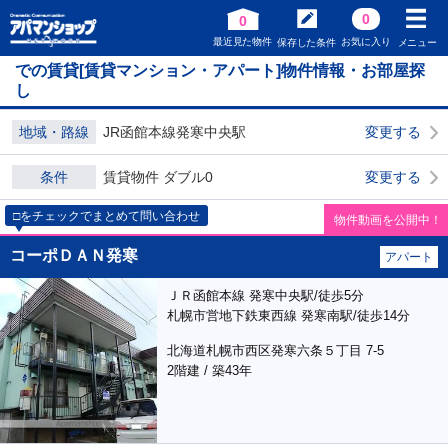
0
0
最近見た物件
お気に入り
保存した条件
メニュー
での賃貸[賃貸マンション・アパート]物件情報・お部屋探
し
地域・路線
JR函館本線発寒中央駅
変更する
条件
賃貸物件 ダブル0
変更する
□をチェックでまとめて問い合わせ
物件動画を公開中！
コーポＤＡＮ発寒
アパート
ＪＲ函館本線 発寒中央駅/徒歩5分
札幌市営地下鉄東西線 発寒南駅/徒歩14分
北海道札幌市西区発寒六条５丁目 7-5
2階建 / 築43年