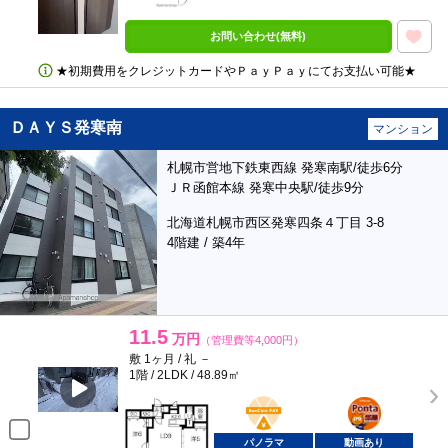
お問い合わせ(無料)
★初期費用をクレジットカードやＰａｙＰａｙにてお支払い可能★
ＤＡＹＳ発寒南
マンション
札幌市営地下鉄東西線 発寒南駅/徒歩6分
ＪＲ函館本線 発寒中央駅/徒歩9分
北海道札幌市西区発寒四条４丁目 3-8
4階建 / 築4年
11.5
万円
（管理費等4,000円）
敷 1ヶ月 / 礼 －
1階 / 2LDK / 48.89㎡
BunChinPAY
ポンタ
部屋
パノラマ
動画あり