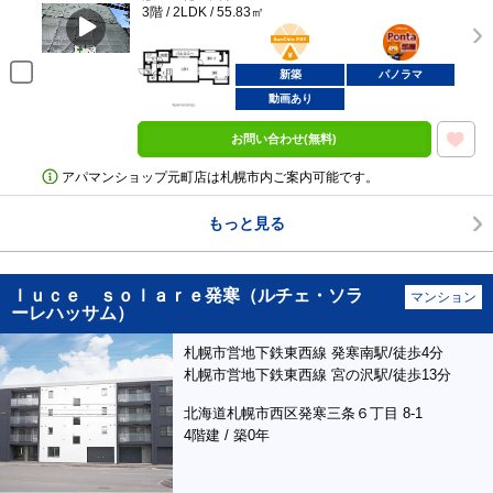
3階 / 2LDK / 55.83㎡
BunChinPAY
ポンタ
部屋
新築
パノラマ
動画あり
お問い合わせ(無料)
アパマンショップ元町店は札幌市内ご案内可能です。
もっと見る
ｌｕｃｅ ｓｏｌａｒｅ発寒（ルチェ・ソラ
マンション
ーレハッサム）
札幌市営地下鉄東西線 発寒南駅/徒歩4分
札幌市営地下鉄東西線 宮の沢駅/徒歩13分
北海道札幌市西区発寒三条６丁目 8-1
4階建 / 築0年