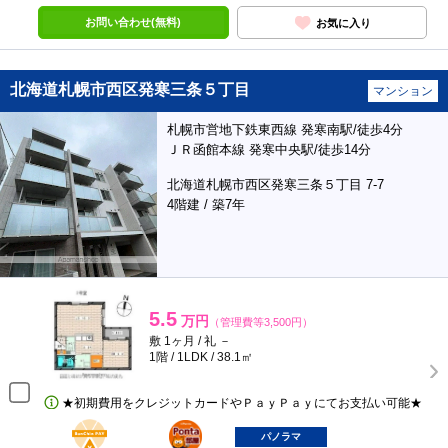
お問い合わせ(無料)
お気に入り
北海道札幌市西区発寒三条５丁目
マンション
札幌市営地下鉄東西線 発寒南駅/徒歩4分
ＪＲ函館本線 発寒中央駅/徒歩14分
北海道札幌市西区発寒三条５丁目 7-7
4階建 / 築7年
5.5
万円
（管理費等3,500円）
敷 1ヶ月 / 礼 －
1階 / 1LDK / 38.1㎡
★初期費用をクレジットカードやＰａｙＰａｙにてお支払い可能★
BunChinPAY
ポンタ
部屋
パノラマ