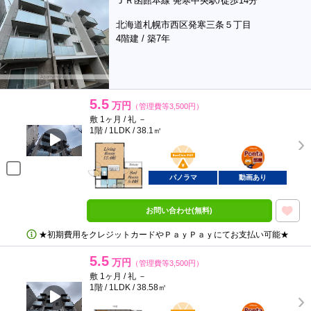
ＪＲ函館本線 発寒中央駅/徒歩14分
北海道札幌市西区発寒三条５丁目
4階建 / 築7年
5.5
万円
（管理費等3,500円）
敷 1ヶ月 / 礼 －
1階 / 1LDK / 38.1㎡
BunChinPAY
ポンタ
部屋
パノラマ
動画あり
お問い合わせ(無料)
★初期費用をクレジットカードやＰａｙＰａｙにてお支払い可能★
5.5
万円
（管理費等3,500円）
敷 1ヶ月 / 礼 －
1階 / 1LDK / 38.58㎡
BunChinPAY
ポンタ