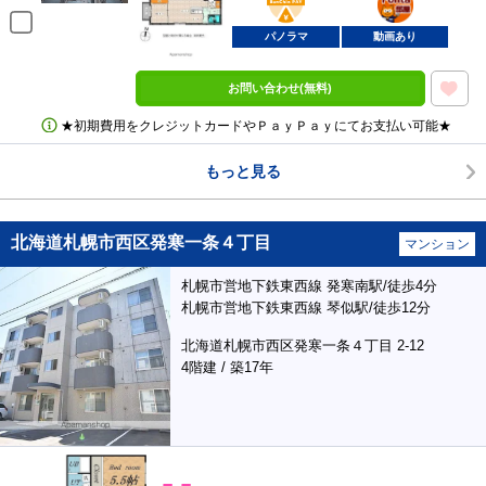
部屋
パノラマ
動画あり
お問い合わせ(無料)
★初期費用をクレジットカードやＰａｙＰａｙにてお支払い可能★
もっと見る
北海道札幌市西区発寒一条４丁目
マンション
札幌市営地下鉄東西線 発寒南駅/徒歩4分
札幌市営地下鉄東西線 琴似駅/徒歩12分
北海道札幌市西区発寒一条４丁目 2-12
4階建 / 築17年