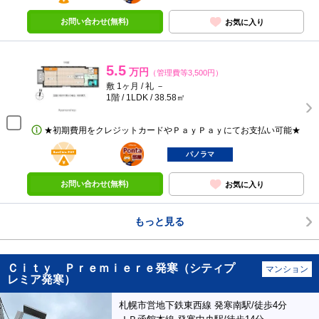
お問い合わせ(無料)
お気に入り
5.5
万円
（管理費等3,500円）
敷 1ヶ月 / 礼 －
1階 / 1LDK / 38.58㎡
★初期費用をクレジットカードやＰａｙＰａｙにてお支払い可能★
BunChinPAY
ポンタ
部屋
パノラマ
お問い合わせ(無料)
お気に入り
もっと見る
Ｃｉｔｙ Ｐｒｅｍｉｅｒｅ発寒（シティプ
マンション
レミア発寒）
札幌市営地下鉄東西線 発寒南駅/徒歩4分