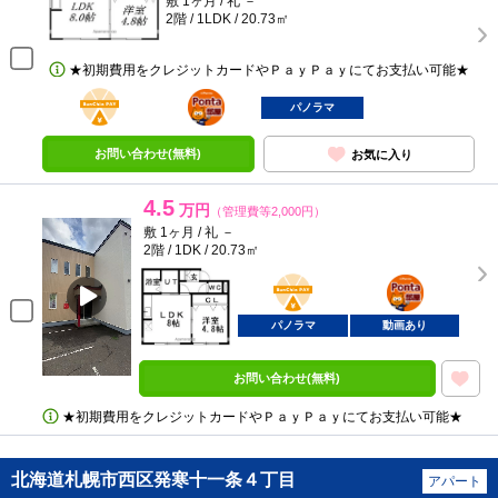
敷 1ヶ月 / 礼 －
2階 / 1LDK / 20.73㎡
★初期費用をクレジットカードやＰａｙＰａｙにてお支払い可能★
BunChinPAY
ポンタ
部屋
パノラマ
お問い合わせ(無料)
お気に入り
4.5
万円
（管理費等2,000円）
敷 1ヶ月 / 礼 －
2階 / 1DK / 20.73㎡
BunChinPAY
ポンタ
部屋
パノラマ
動画あり
お問い合わせ(無料)
★初期費用をクレジットカードやＰａｙＰａｙにてお支払い可能★
北海道札幌市西区発寒十一条４丁目
アパート