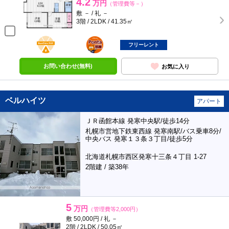
4.2
万円
（管理費等－）
敷 － / 礼 －
3階 / 2LDK / 41.35㎡
BunChinPAY
ポンタ
部屋
フリーレント
お問い合わせ(無料)
お気に入り
ベルハイツ
アパート
ＪＲ函館本線 発寒中央駅/徒歩14分
札幌市営地下鉄東西線 発寒南駅/バス乗車8分/
中央バス 発寒１３条３丁目/徒歩5分
北海道札幌市西区発寒十三条４丁目 1-27
2階建 / 築38年
5
万円
（管理費等2,000円）
敷 50,000円 / 礼 －
2階 / 2LDK / 50.05㎡