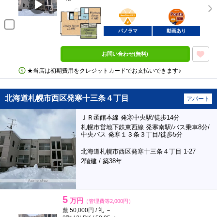
BunChinPAY
ポンタ
部屋
パノラマ
動画あり
お問い合わせ(無料)
★当店は初期費用をクレジットカードでお支払いできます♪
北海道札幌市西区発寒十三条４丁目
アパート
ＪＲ函館本線 発寒中央駅/徒歩14分
札幌市営地下鉄東西線 発寒南駅/バス乗車8分/
中央バス 発寒１３条３丁目/徒歩5分
北海道札幌市西区発寒十三条４丁目 1-27
2階建 / 築38年
5
万円
（管理費等2,000円）
敷 50,000円 / 礼 －