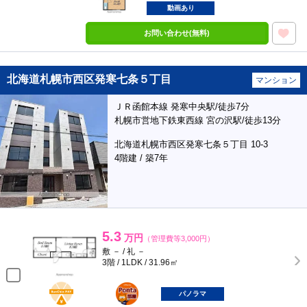
動画あり
お問い合わせ(無料)
北海道札幌市西区発寒七条５丁目
マンション
ＪＲ函館本線 発寒中央駅/徒歩7分
札幌市営地下鉄東西線 宮の沢駅/徒歩13分
北海道札幌市西区発寒七条５丁目 10-3
4階建 / 築7年
5.3
万円
（管理費等3,000円）
敷 － / 礼 －
3階 / 1LDK / 31.96㎡
BunChinPAY
ポンタ
部屋
パノラマ