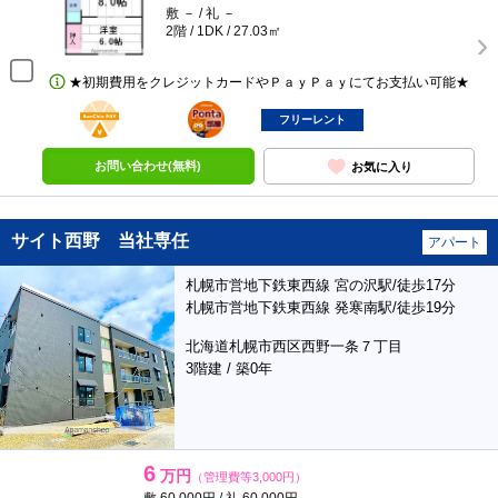
敷 － / 礼 －
2階 / 1DK / 27.03㎡
★初期費用をクレジットカードやＰａｙＰａｙにてお支払い可能★
BunChinPAY
ポンタ
部屋
フリーレント
お問い合わせ(無料)
お気に入り
サイト西野 当社専任
アパート
札幌市営地下鉄東西線 宮の沢駅/徒歩17分
札幌市営地下鉄東西線 発寒南駅/徒歩19分
北海道札幌市西区西野一条７丁目
3階建 / 築0年
6
万円
（管理費等3,000円）