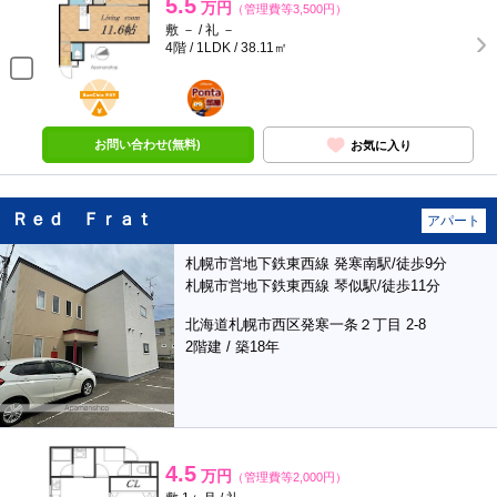
5.5
万円
（管理費等3,500円）
敷 － / 礼 －
4階 / 1LDK / 38.11㎡
BunChinPAY
ポンタ
部屋
お問い合わせ(無料)
お気に入り
Ｒｅｄ Ｆｒａｔ
アパート
札幌市営地下鉄東西線 発寒南駅/徒歩9分
札幌市営地下鉄東西線 琴似駅/徒歩11分
北海道札幌市西区発寒一条２丁目 2-8
2階建 / 築18年
4.5
万円
（管理費等2,000円）