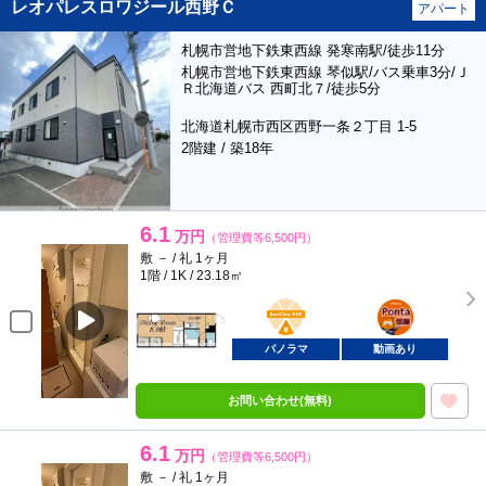
レオパレスロワジール西野Ｃ
アパート
札幌市営地下鉄東西線 発寒南駅/徒歩11分
札幌市営地下鉄東西線 琴似駅/バス乗車3分/Ｊ
Ｒ北海道バス 西町北７/徒歩5分
北海道札幌市西区西野一条２丁目 1-5
2階建 / 築18年
6.1
万円
（管理費等6,500円）
敷 － / 礼 1ヶ月
1階 / 1K / 23.18㎡
BunChinPAY
ポンタ
部屋
パノラマ
動画あり
お問い合わせ(無料)
6.1
万円
（管理費等6,500円）
敷 － / 礼 1ヶ月