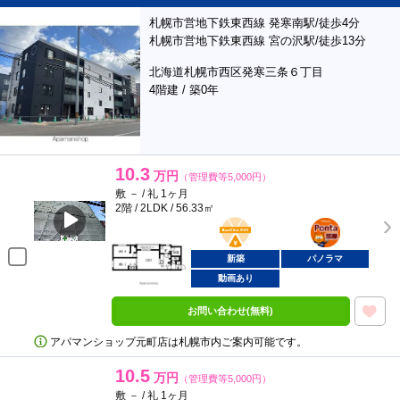
札幌市営地下鉄東西線 発寒南駅/徒歩4分
札幌市営地下鉄東西線 宮の沢駅/徒歩13分
北海道札幌市西区発寒三条６丁目
4階建 / 築0年
10.3
万円
（管理費等5,000円）
敷 － / 礼 1ヶ月
2階 / 2LDK / 56.33㎡
BunChinPAY
ポンタ
部屋
新築
パノラマ
動画あり
お問い合わせ(無料)
アパマンショップ元町店は札幌市内ご案内可能です。
10.5
万円
（管理費等5,000円）
敷 － / 礼 1ヶ月