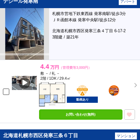
デジール発寒南
アパート
札幌市営地下鉄東西線 発寒南駅/徒歩3分
ＪＲ函館本線 発寒中央駅/徒歩12分
北海道札幌市西区発寒三条４丁目 6-17-2
3階建 / 築21年
4.4
万円
（管理費等3,000円）
敷 － / 礼 －
2階 / 1DK / 29.4㎡
BunChinPAY
ポンタ
部屋
動画あり
お問い合わせ(無料)
北海道札幌市西区発寒三条６丁目
マンション