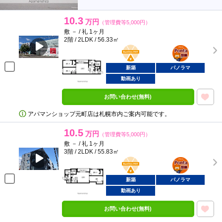
10.3
万円
（管理費等5,000円）
敷 － / 礼 1ヶ月
2階 / 2LDK / 56.33㎡
BunChinPAY
ポンタ
部屋
新築
パノラマ
動画あり
お問い合わせ(無料)
アパマンショップ元町店は札幌市内ご案内可能です。
10.5
万円
（管理費等5,000円）
敷 － / 礼 1ヶ月
3階 / 2LDK / 55.83㎡
BunChinPAY
ポンタ
部屋
新築
パノラマ
動画あり
お問い合わせ(無料)