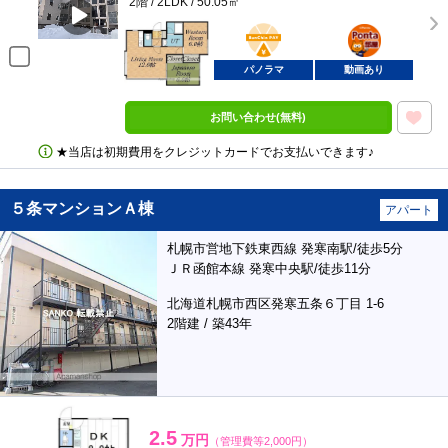
2階 / 2LDK / 50.05㎡
BunChinPAY
ポンタ
部屋
パノラマ
動画あり
お問い合わせ(無料)
★当店は初期費用をクレジットカードでお支払いできます♪
５条マンションＡ棟
アパート
札幌市営地下鉄東西線 発寒南駅/徒歩5分
ＪＲ函館本線 発寒中央駅/徒歩11分
北海道札幌市西区発寒五条６丁目 1-6
2階建 / 築43年
2.5
万円
（管理費等2,000円）