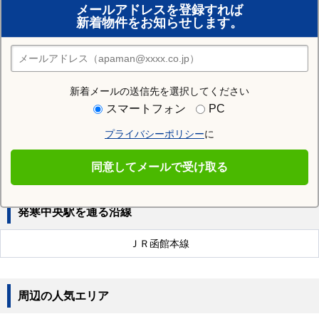
メールアドレスを登録すれば
おまかせ物件リクエスト
新着物件をお知らせします。
住みたい街の店舗を探す
店舗検索
新着メールの送信先を選択してください
近隣の駅
スマートフォン
PC
発寒南駅
八軒駅
宮の沢駅
プライバシーポリシー
に
二十四軒駅
発寒駅
琴似駅
同意してメールで受け取る
発寒中央駅を通る沿線
ＪＲ函館本線
周辺の人気エリア