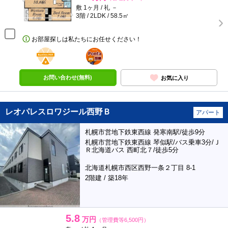
敷 1ヶ月 / 礼 －
3階 / 2LDK / 58.5㎡
お部屋探しは私たちにお任せください！
BunChinPAY
ポンタ
部屋
お問い合わせ(無料)
お気に入り
レオパレスロワジール西野Ｂ
アパート
札幌市営地下鉄東西線 発寒南駅/徒歩9分
札幌市営地下鉄東西線 琴似駅/バス乗車3分/Ｊ
Ｒ北海道バス 西町北７/徒歩5分
北海道札幌市西区西野一条２丁目 8-1
2階建 / 築18年
5.8
万円
（管理費等6,500円）