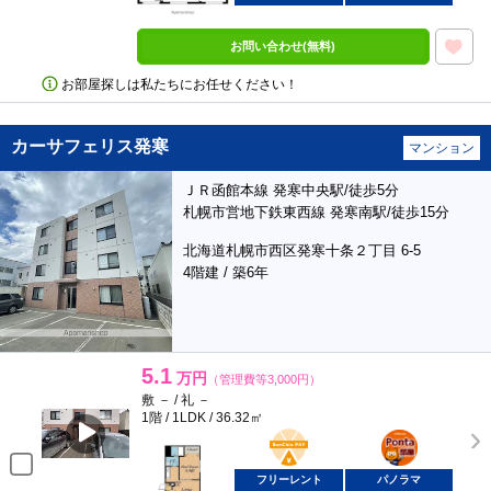
お問い合わせ(無料)
お部屋探しは私たちにお任せください！
カーサフェリス発寒
マンション
ＪＲ函館本線 発寒中央駅/徒歩5分
札幌市営地下鉄東西線 発寒南駅/徒歩15分
北海道札幌市西区発寒十条２丁目 6-5
4階建 / 築6年
5.1
万円
（管理費等3,000円）
敷 － / 礼 －
1階 / 1LDK / 36.32㎡
BunChinPAY
ポンタ
部屋
フリーレント
パノラマ