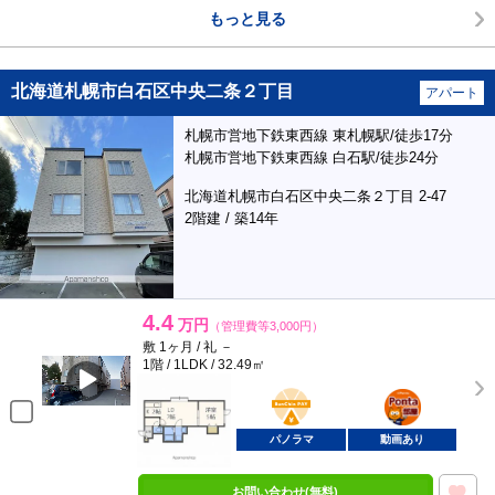
もっと見る
北海道札幌市白石区中央二条２丁目
アパート
札幌市営地下鉄東西線 東札幌駅/徒歩17分
札幌市営地下鉄東西線 白石駅/徒歩24分
北海道札幌市白石区中央二条２丁目 2-47
2階建 / 築14年
4.4
万円
（管理費等3,000円）
敷 1ヶ月 / 礼 －
1階 / 1LDK / 32.49㎡
BunChinPAY
ポンタ
部屋
パノラマ
動画あり
お問い合わせ(無料)