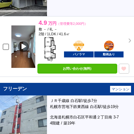
4.9
万円
（管理費等2,000円）
敷 － / 礼 －
2階 / 1LDK / 41.6㎡
BunChinPAY
ポンタ
部屋
パノラマ
動画あり
お問い合わせ(無料)
フリーデン
マンション
ＪＲ千歳線 白石駅/徒歩7分
札幌市営地下鉄東西線 白石駅/徒歩19分
北海道札幌市白石区平和通２丁目南 3-7
4階建 / 築19年