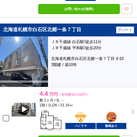
お問い合わせ(無料)
北海道札幌市白石区北郷一条７丁目
アパート
ＪＲ千歳線 白石駅/徒歩11分
ＪＲ千歳線 平和駅/徒歩20分
北海道札幌市白石区北郷一条７丁目 4-10
3階建 / 築10年
4.4
万円
（管理費等3,500円）
敷 1ヶ月 / 礼 －
1階 / 1LDK / 31.34㎡
BunChinPAY
ポンタ
部屋
パノラマ
動画あり