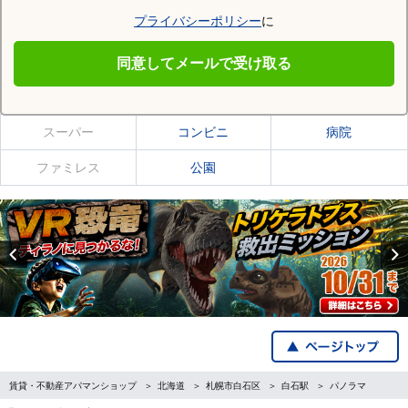
プライバシーポリシー
に
白石駅
同意してメールで受け取る
白石駅の施設一覧
スーパー
コンビニ
病院
ファミレス
公園
Previous
賃貸・不動産アパマンショップ
北海道
札幌市白石区
白石駅
パノラマ