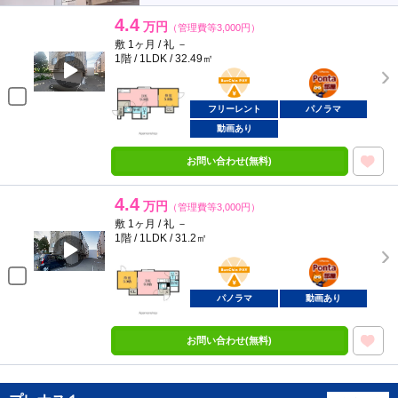
4.4
万円
（管理費等3,000円）
敷 1ヶ月 / 礼 －
1階 / 1LDK / 32.49㎡
BunChinPAY
ポンタ
部屋
フリーレント
パノラマ
動画あり
お問い合わせ(無料)
4.4
万円
（管理費等3,000円）
敷 1ヶ月 / 礼 －
1階 / 1LDK / 31.2㎡
BunChinPAY
ポンタ
部屋
パノラマ
動画あり
お問い合わせ(無料)