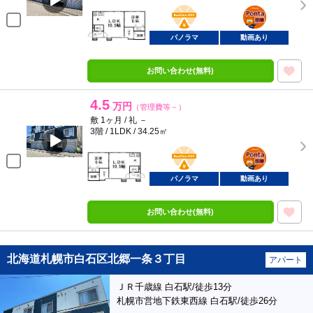
BunChinPAY
ポンタ
部屋
パノラマ
動画あり
お問い合わせ(無料)
4.5
万円
（管理費等－）
敷 1ヶ月 / 礼 －
3階 / 1LDK / 34.25㎡
BunChinPAY
ポンタ
部屋
パノラマ
動画あり
お問い合わせ(無料)
北海道札幌市白石区北郷一条３丁目
アパート
ＪＲ千歳線 白石駅/徒歩13分
札幌市営地下鉄東西線 白石駅/徒歩26分