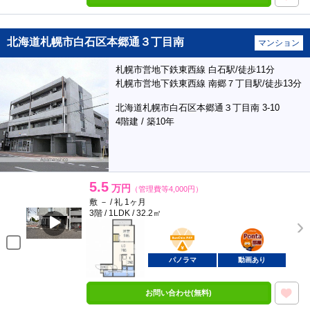
北海道札幌市白石区本郷通３丁目南
マンション
札幌市営地下鉄東西線 白石駅/徒歩11分
札幌市営地下鉄東西線 南郷７丁目駅/徒歩13分
北海道札幌市白石区本郷通３丁目南 3-10
4階建 / 築10年
5.5
万円
（管理費等4,000円）
敷 － / 礼 1ヶ月
3階 / 1LDK / 32.2㎡
BunChinPAY
ポンタ
部屋
パノラマ
動画あり
お問い合わせ(無料)