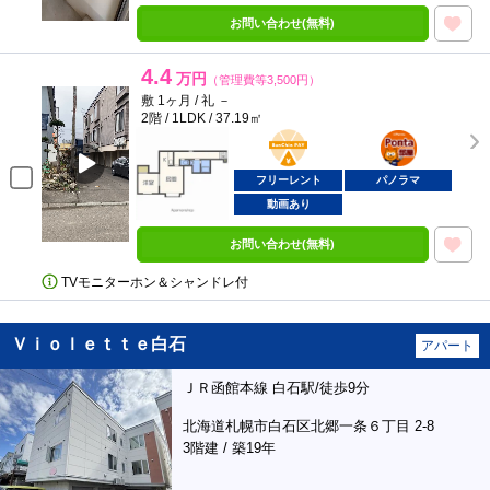
お問い合わせ(無料)
4.4
万円
（管理費等3,500円）
敷 1ヶ月 / 礼 －
2階 / 1LDK / 37.19㎡
BunChinPAY
ポンタ
部屋
フリーレント
パノラマ
動画あり
お問い合わせ(無料)
TVモニターホン＆シャンドレ付
Ｖｉｏｌｅｔｔｅ白石
アパート
ＪＲ函館本線 白石駅/徒歩9分
北海道札幌市白石区北郷一条６丁目 2-8
3階建 / 築19年