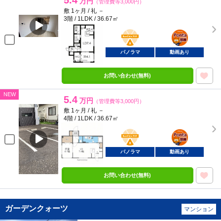
5.4
万円
（管理費等3,000円）
敷 1ヶ月 / 礼 －
3階 / 1LDK / 36.67㎡
BunChinPAY
ポンタ
部屋
パノラマ
動画あり
お問い合わせ(無料)
NEW
5.4
万円
（管理費等3,000円）
敷 1ヶ月 / 礼 －
4階 / 1LDK / 36.67㎡
BunChinPAY
ポンタ
部屋
パノラマ
動画あり
お問い合わせ(無料)
ガーデンクォーツ
マンション