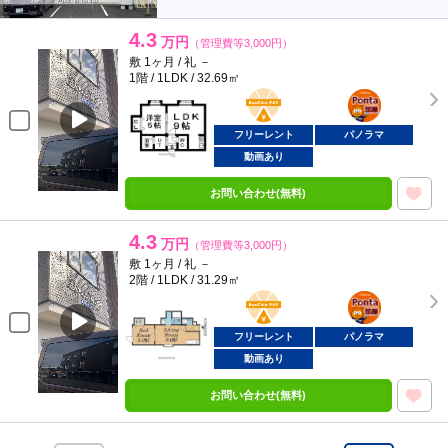
4.3
万円
（管理費等3,000円）
敷 1ヶ月 / 礼 －
1階 / 1LDK / 32.69㎡
BunChinPAY
ポンタ
部屋
フリーレント
パノラマ
動画あり
お問い合わせ(無料)
4.3
万円
（管理費等3,000円）
敷 1ヶ月 / 礼 －
2階 / 1LDK / 31.29㎡
BunChinPAY
ポンタ
部屋
フリーレント
パノラマ
動画あり
お問い合わせ(無料)