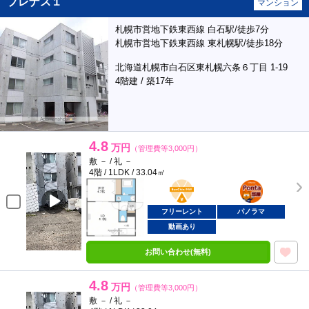
プレナス１
マンション
札幌市営地下鉄東西線 白石駅/徒歩7分
札幌市営地下鉄東西線 東札幌駅/徒歩18分
北海道札幌市白石区東札幌六条６丁目 1-19
4階建 / 築17年
4.8
万円
（管理費等3,000円）
敷 － / 礼 －
4階 / 1LDK / 33.04㎡
BunChinPAY
ポンタ
部屋
フリーレント
パノラマ
動画あり
お問い合わせ(無料)
4.8
万円
（管理費等3,000円）
敷 － / 礼 －