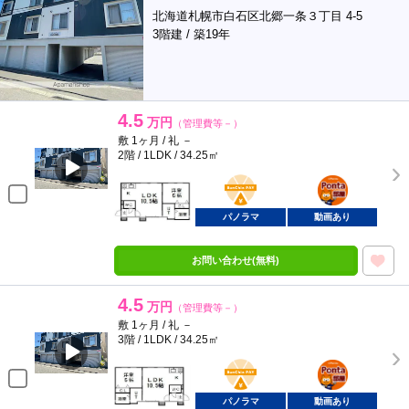
北海道札幌市白石区北郷一条３丁目 4-5
3階建 / 築19年
4.5
万円
（管理費等－）
敷 1ヶ月 / 礼 －
2階 / 1LDK / 34.25㎡
BunChinPAY
ポンタ
部屋
パノラマ
動画あり
お問い合わせ(無料)
4.5
万円
（管理費等－）
敷 1ヶ月 / 礼 －
3階 / 1LDK / 34.25㎡
BunChinPAY
ポンタ
部屋
パノラマ
動画あり