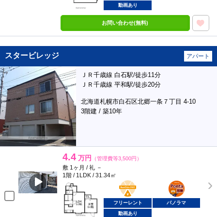
動画あり
お問い合わせ(無料)
スタービレッジ
アパート
ＪＲ千歳線 白石駅/徒歩11分
ＪＲ千歳線 平和駅/徒歩20分
北海道札幌市白石区北郷一条７丁目 4-10
3階建 / 築10年
4.4
万円
（管理費等3,500円）
敷 1ヶ月 / 礼 －
1階 / 1LDK / 31.34㎡
BunChinPAY
ポンタ
部屋
フリーレント
パノラマ
動画あり