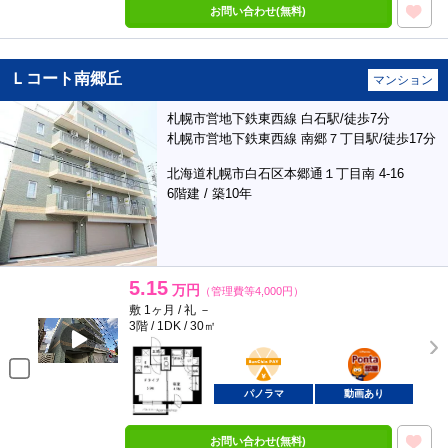
お問い合わせ(無料)
Ｌコート南郷丘
マンション
札幌市営地下鉄東西線 白石駅/徒歩7分
札幌市営地下鉄東西線 南郷７丁目駅/徒歩17分
北海道札幌市白石区本郷通１丁目南 4-16
6階建 / 築10年
5.15
万円
（管理費等4,000円）
敷 1ヶ月 / 礼 －
3階 / 1DK / 30㎡
BunChinPAY
ポンタ
部屋
パノラマ
動画あり
お問い合わせ(無料)