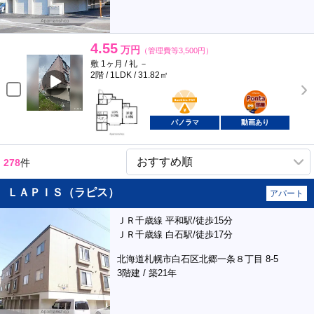
4.55
万円
（管理費等3,500円）
敷 1ヶ月 / 礼 －
2階 / 1LDK / 31.82㎡
BunChinPAY
ポンタ
部屋
パノラマ
動画あり
278
件
ＬＡＰＩＳ（ラピス）
アパート
ＪＲ千歳線 平和駅/徒歩15分
ＪＲ千歳線 白石駅/徒歩17分
北海道札幌市白石区北郷一条８丁目 8-5
3階建 / 築21年