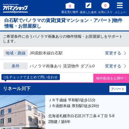
0
0
最近見た物件
お気に入り
保存した条件
メニュー
白石駅でパノラマの賃貸[賃貸マンション・アパート]物件
情報・お部屋探し
ご希望条件に合うパノラマ画像ありの物件情報・お部屋探しをサポート
します。
地域・路線
JR函館本線白石駅
変更する
条件
パノラマ画像あり 賃貸物件 ダブル0
変更する
□をチェックでまとめて問い合わせ
物件動画を公開中！
リネール川下
アパート
ＪＲ千歳線 平和駅/徒歩11分
ＪＲ函館本線 厚別駅/徒歩24分
北海道札幌市白石区川下三条４丁目 5-8
2階建 / 築6年