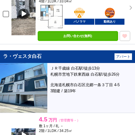
4階 / 1LDK / 33.04㎡
BunChinPAY
ポンタ
部屋
パノラマ
動画あり
お問い合わせ(無料)
ラ・ヴェスタ白石
アパート
ＪＲ千歳線 白石駅/徒歩13分
札幌市営地下鉄東西線 白石駅/徒歩26分
北海道札幌市白石区北郷一条３丁目 4-5
3階建 / 築19年
4.5
万円
（管理費等－）
敷 1ヶ月 / 礼 －
2階 / 1LDK / 34.25㎡