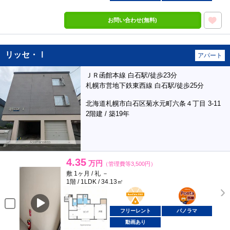
お問い合わせ(無料)
リッセ・Ⅰ
アパート
ＪＲ函館本線 白石駅/徒歩23分
札幌市営地下鉄東西線 白石駅/徒歩25分
北海道札幌市白石区菊水元町六条４丁目 3-11
2階建 / 築19年
4.35
万円
（管理費等3,500円）
敷 1ヶ月 / 礼 －
1階 / 1LDK / 34.13㎡
BunChinPAY
ポンタ
部屋
フリーレント
パノラマ
動画あり