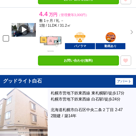
4.4
万円
（管理費等3,000円）
敷 1ヶ月 / 礼 －
1階 / 1LDK / 31.2㎡
BunChinPAY
ポンタ
部屋
パノラマ
動画あり
お問い合わせ(無料)
グッドライト白石
アパート
札幌市営地下鉄東西線 東札幌駅/徒歩17分
札幌市営地下鉄東西線 白石駅/徒歩24分
北海道札幌市白石区中央二条２丁目 2-47
2階建 / 築14年