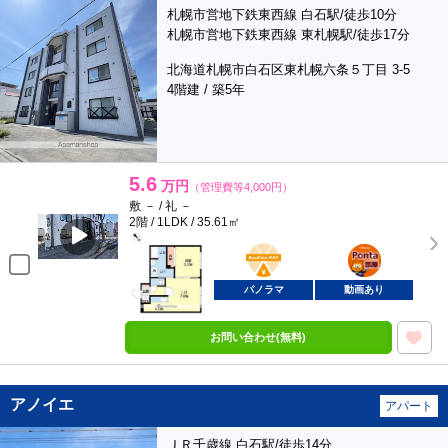
札幌市営地下鉄東西線 白石駅/徒歩10分
札幌市営地下鉄東西線 東札幌駅/徒歩17分
北海道札幌市白石区東札幌六条５丁目 3-5
4階建 / 築5年
5.6
万円
（管理費等4,000円）
敷 － / 礼 －
2階 / 1LDK / 35.61㎡
BunChinPAY
ポンタ
部屋
パノラマ
動画あり
お問い合わせ(無料)
アノイエ
アパート
ＪＲ千歳線 白石駅/徒歩14分