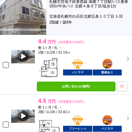
札幌市営地下鉄東西線 南郷７丁目駅/バス乗車
18分/中央バス 北郷４条９丁目/徒歩1分
北海道札幌市白石区北郷五条１０丁目 1-32
2階建 / 築8年
4.4
万円
（管理費等3,500円）
敷 1ヶ月 / 礼 －
1階 / 1LDK / 31.19㎡
BunChinPAY
ポンタ
部屋
パノラマ
動画あり
お問い合わせ(無料)
4.5
万円
（管理費等3,500円）
敷 1ヶ月 / 礼 －
2階 / 1LDK / 33.82㎡
BunChinPAY
ポンタ
部屋
フリーレント
パノラマ