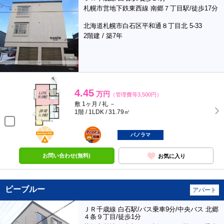
札幌市営地下鉄東西線 南郷７丁目駅/徒歩17分
北海道札幌市白石区平和通８丁目北 5-33
2階建 / 築7年
4.45
万円
（管理費等3,500円）
敷 1ヶ月 / 礼 －
1階 / 1LDK / 31.79㎡
BunChinPAY
ポンタ
部屋
パノラマ
お問い合わせ(無料)
お気に入り
ビーブルー
アパート
ＪＲ千歳線 白石駅/バス乗車9分/中央バス 北郷
４条９丁目/徒歩1分