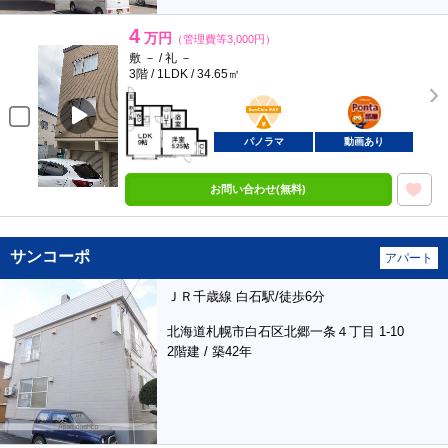
4
万円
（管理費等3,000円）
敷 － / 礼 －
3階 / 1LDK / 34.65㎡
BunChinPAY
ポンタ
部屋
パノラマ
動画あり
お問い合わせ(無料)
サンコーポ
アパート
ＪＲ千歳線 白石駅/徒歩6分
北海道札幌市白石区北郷一条４丁目 1-10
2階建 / 築42年