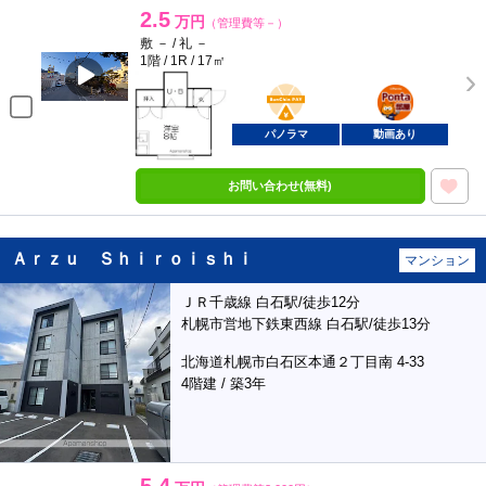
2.5
万円
（管理費等－）
敷 － / 礼 －
1階 / 1R / 17㎡
BunChinPAY
ポンタ
部屋
パノラマ
動画あり
お問い合わせ(無料)
Ａｒｚｕ Ｓｈｉｒｏｉｓｈｉ
マンション
ＪＲ千歳線 白石駅/徒歩12分
札幌市営地下鉄東西線 白石駅/徒歩13分
北海道札幌市白石区本通２丁目南 4-33
4階建 / 築3年