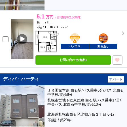
5.1
万円
（管理費等2,500円）
敷 － / 礼 －
2階 / 1LDK / 31.92㎡
BunChinPAY
ポンタ
部屋
パノラマ
動画あり
お問い合わせ(無料)
ディパ・ハーティ
アパート
ＪＲ函館本線 白石駅/バス乗車6分/バス 北白石
中学校/徒歩8分
札幌市営地下鉄東西線 白石駅/バス乗車17分/
中央バス 北白石中学校/徒歩10分
北海道札幌市白石区北郷八条３丁目 6-17
2階建 / 築20年