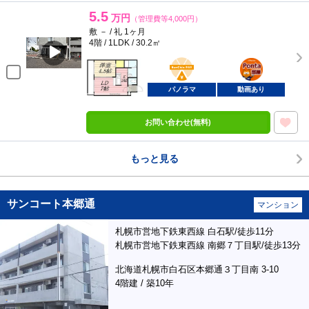
5.5
万円
（管理費等4,000円）
敷 － / 礼 1ヶ月
4階 / 1LDK / 30.2㎡
BunChinPAY
ポンタ
部屋
パノラマ
動画あり
お問い合わせ(無料)
もっと見る
サンコート本郷通
マンション
札幌市営地下鉄東西線 白石駅/徒歩11分
札幌市営地下鉄東西線 南郷７丁目駅/徒歩13分
北海道札幌市白石区本郷通３丁目南 3-10
4階建 / 築10年