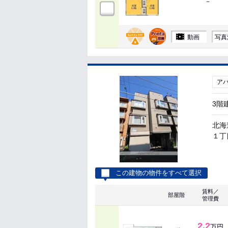
－
動画
写真
ア
3階
北海
１丁目
この建物の物件をすべて選択
賃料／
部屋階
管理費
2.2
万円