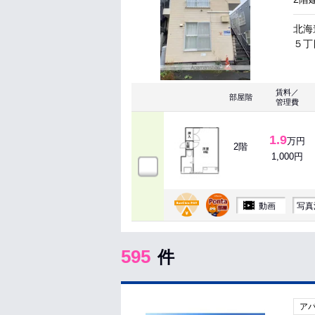
北海
５丁目
賃料／
部屋階
管理費
1.9
万円
2階
1,000円
動画
写真
595
件
ア