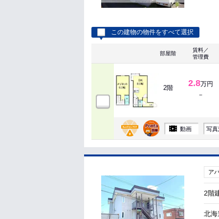
この建物の物件をすべて選択
賃料／
部屋階
管理費
2.8
万円
2階
－
動画
写真
ア
2階
北海