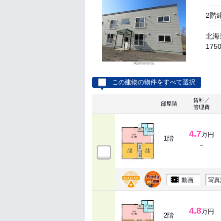
2階
北海
175
この建物の物件をすべて選択
賃料／
部屋階
管理費
4.7
万円
1階
－
動画
写真
4.8
万円
2階