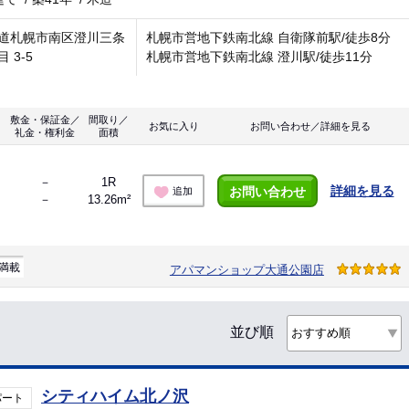
道札幌市南区澄川三条
札幌市営地下鉄南北線 自衛隊前駅/徒歩8分
 3-5
札幌市営地下鉄南北線 澄川駅/徒歩11分
敷金・保証金／
間取り／
お気に入り
お問い合わせ／詳細を見る
礼金・権利金
面積
－
1R
詳細を見る
お問い合わせ
追加
－
13.26m²
満載
アパマンショップ大通公園店
並び順
シティハイム北ノ沢
パート