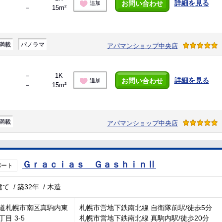
詳細を見る
お問い合わせ
追加
－
15m²
満載
パノラマ
アパマンショップ中央店
－
1K
詳細を見る
お問い合わせ
追加
－
15m²
満載
アパマンショップ中央店
Ｇｒａｃｉａｓ ＧａｓｈｉｎⅡ
パート
建て
/
築32年
/
木造
道札幌市南区真駒内東
札幌市営地下鉄南北線 自衛隊前駅/徒歩5分
目 3-5
札幌市営地下鉄南北線 真駒内駅/徒歩20分