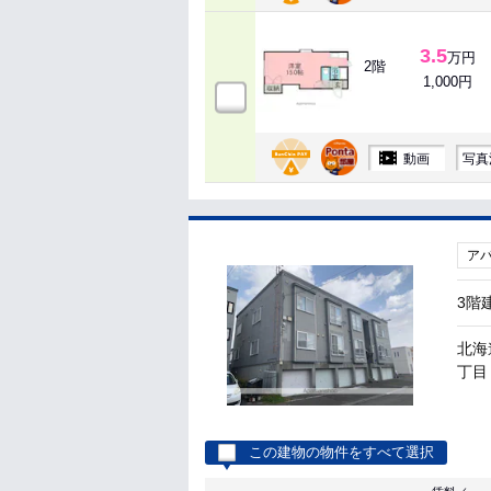
3.5
万円
2階
1,000円
動画
写真
ア
3階
北海
丁目 
この建物の物件をすべて選択