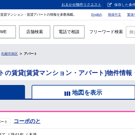
おまかせ物件リクエスト
保存した条
。賃貸マンション・賃貸アパートの情報を多数掲載。
English
簡体中文
繁体
OME
店舗検索
電話で相談
フリーワード検索
札幌市南区
アパート
トの賃貸[賃貸マンション・アパート]物件情報
地図を表示
コーポのと
パート
建て
/
築41年
/
木造