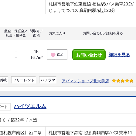
札幌市営地下鉄東豊線 福住駅/バス乗車20分/
じょうてつバス 真駒内駅/徒歩20分
敷金・保証金／
間取り／
お気に入り
お問い合わせ／詳細を見る
礼金・権利金
面積
－
1K
詳細を見る
お問い合わせ
追加
－
16.7m²
満載
フリーレント
パノラマ
アパマンショップ北大前店
ハイツエルム
パート
建て
/
築32年
/
木造
道札幌市南区川沿二条
札幌市営地下鉄南北線 真駒内駅/バス乗車11