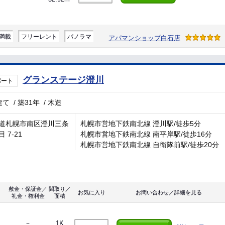
満載
フリーレント
パノラマ
アパマンショップ白石店
グランステージ澄川
パート
建て
/
築31年
/
木造
道札幌市南区澄川三条
札幌市営地下鉄南北線 澄川駅/徒歩5分
 7-21
札幌市営地下鉄南北線 南平岸駅/徒歩16分
札幌市営地下鉄南北線 自衛隊前駅/徒歩20分
敷金・保証金／
間取り／
お気に入り
お問い合わせ／詳細を見る
礼金・権利金
面積
－
1K