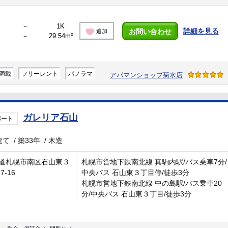
－
1K
詳細を見る
お問い合わせ
追加
－
29.54m²
満載
フリーレント
パノラマ
アパマンショップ菊水店
ガレリア石山
パート
建て
/
築33年
/
木造
道札幌市南区石山東３
札幌市営地下鉄南北線 真駒内駅/バス乗車7分/
7-16
中央バス 石山東３丁目停/徒歩3分
札幌市営地下鉄南北線 中の島駅/バス乗車20
分/中央バス 石山東３丁目/徒歩3分