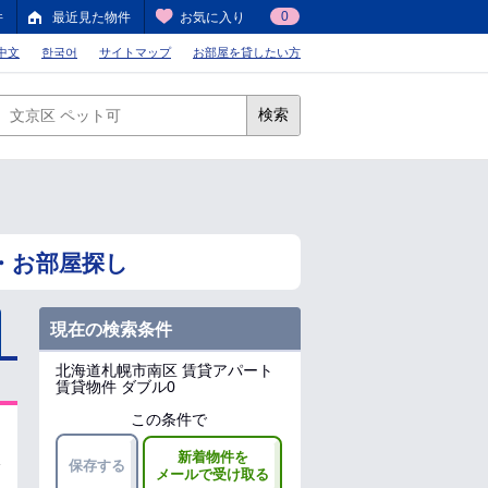
0
件
最近見た物件
お気に入り
中文
한국어
サイトマップ
お部屋を貸したい方
検索
・お部屋探し
現在の検索条件
北海道札幌市南区
賃貸アパート
賃貸物件 ダブル0
この条件で
新着物件を
保存する
メールで受け取る