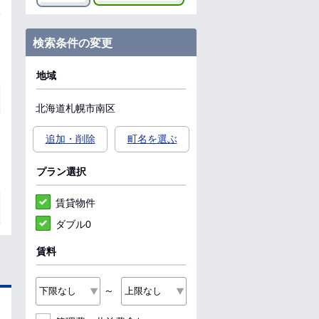
検索条件の変更
地域
北海道
札幌市南区
追加・削除
町名を選ぶ
プラン選択
賃貸物件
ダブル0
賃料
～