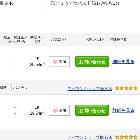
 9-46
分/じょうてつバス 川沿1-3/徒歩1分
敷金・保証金／
間取り／
お気に入り
お問い合わせ／詳細を見る
礼金・権利金
面積
－
1K
詳細を見る
お問い合わせ
追加
－
29.54m²
満載
パノラマ
アパマンショップ菊水店
－
1K
詳細を見る
お問い合わせ
追加
－
29.54m²
アパマンショップ白石店