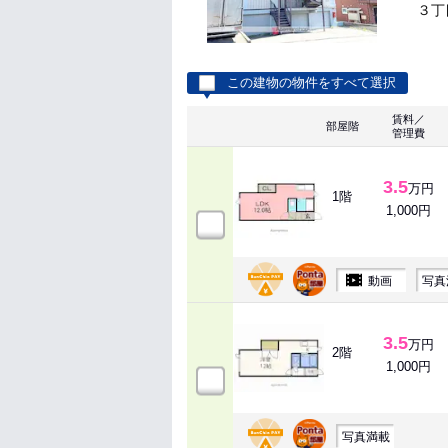
３丁目
この建物の物件をすべて選択
賃料／
部屋階
管理費
3.5
万円
1階
1,000円
動画
写真
3.5
万円
2階
1,000円
写真満載