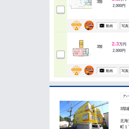
3階
2,000円
動画
写真
2.3
万円
3階
2,000円
動画
写真
ア
3階
北海
町１丁