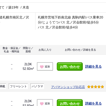
建て
/
築19年
/
木造
道札幌市南区北ノ沢
札幌市営地下鉄南北線 真駒内駅/バス乗車20
0
分/じょうてつバス 北ノ沢会館前/徒歩5分
バス 北ノ沢会館前/徒歩4分
敷金・保証金／
間取り／
お気に入り
お問い合わせ／詳細を見る
礼金・権利金
面積
－
2LDK
詳細を見る
お問い合わせ
追加
－
52.92m²
満載
フリーレント
パノラマ
アパマンショップ白石店
－
2LDK
詳細を見る
お問い合わせ
追加
－
52.92m²