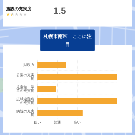
1.5
施設の充実度
★★★★★
★★★★★
札幌市南区 ここに注
目
財政力
公園の充実
度
児童館・学
童の充実度
広域避難所
の充実度
病院の充実
度
低い
普通
高い