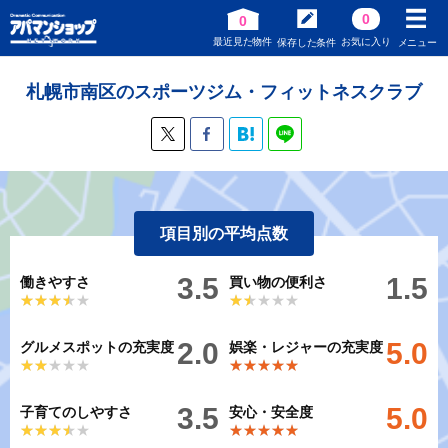
0
0
最近見た物件
お気に入り
保存した条件
メニュー
札幌市南区のスポーツジム・フィットネスクラブ
項目別の平均点数
3.5
1.5
働きやすさ
買い物の便利さ
★★★★★
★★★★★
★★★★★
★★★★★
2.0
5.0
グルメスポットの充実度
娯楽・レジャーの充実度
★★★★★
★★★★★
★★★★★
★★★★★
3.5
5.0
子育てのしやすさ
安心・安全度
★★★★★
★★★★★
★★★★★
★★★★★