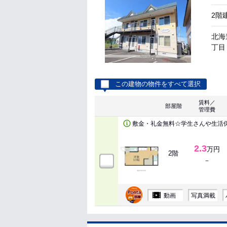
2階
北海
丁目 
この建物の物件をすべて選択
賃料／
部屋階
管理費
敷金・礼金無料☆学生さんや生活
2.3
万円
2階
－
動画
写真満載