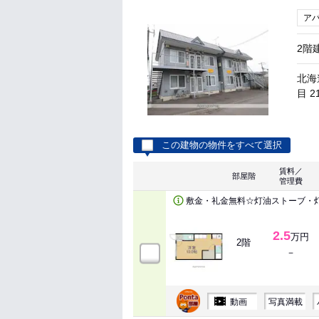
ア
2階
北海
目 2
この建物の物件をすべて選択
賃料／
部屋階
管理費
敷金・礼金無料☆灯油ストーブ・
2.5
万円
2階
－
動画
写真満載