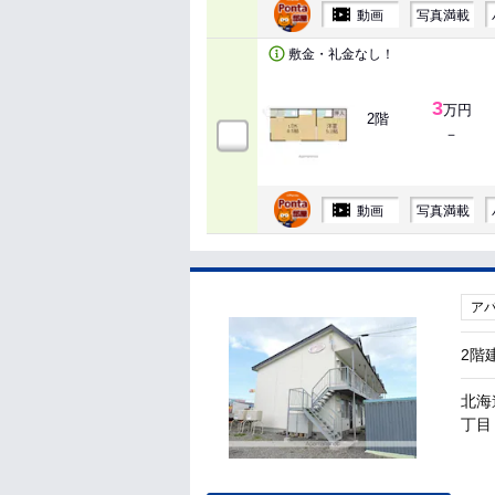
動画
写真満載
敷金・礼金なし！
3
万円
2階
－
動画
写真満載
ア
2階
北海
丁目 