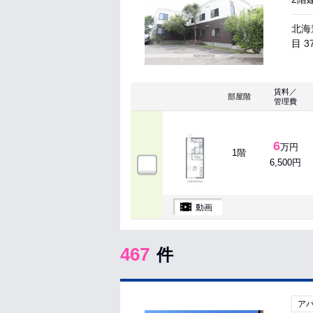
北海
目 3
賃料／
部屋階
管理費
6
万円
1階
6,500円
動画
467
件
ア