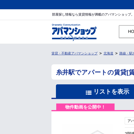
部屋探し情報なら賃貸情報が満載のアパマンショップ
H
賃貸・不動産アパマンショップ
北海道
路線・駅
糸井駅でアパートの賃貸[
リストを表示
物件動画を公開中！
ア
2階