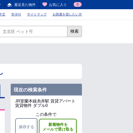
0
件
最近見た物件
お気に入り
中文
한국어
サイトマップ
お部屋を貸したい方
検索
し
現在の検索条件
JR室蘭本線糸井駅
賃貸アパート
賃貸物件 ダブル0
この条件で
新着物件を
保存する
メールで受け取る