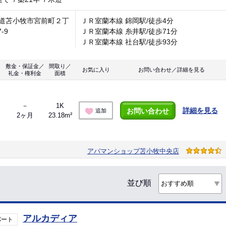
道苫小牧市宮前町２丁
ＪＲ室蘭本線 錦岡駅/徒歩4分
7-9
ＪＲ室蘭本線 糸井駅/徒歩71分
ＪＲ室蘭本線 社台駅/徒歩93分
敷金・保証金／
間取り／
お気に入り
お問い合わせ／詳細を見る
礼金・権利金
面積
－
1K
詳細を見る
お問い合わせ
追加
2ヶ月
23.18m²
アパマンショップ苫小牧中央店
並び順
アルカディア
パート