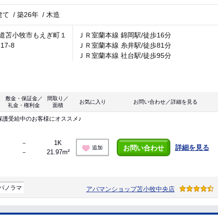
建て
/
築26年
/
木造
道苫小牧市もえぎ町１
ＪＲ室蘭本線 錦岡駅/徒歩16分
17-8
ＪＲ室蘭本線 糸井駅/徒歩81分
ＪＲ室蘭本線 社台駅/徒歩95分
敷金・保証金／
間取り／
お気に入り
お問い合わせ／詳細を見る
礼金・権利金
面積
保護受給中のお客様にオススメ♪
－
1K
詳細を見る
お問い合わせ
追加
－
21.97m²
パノラマ
アパマンショップ苫小牧中央店