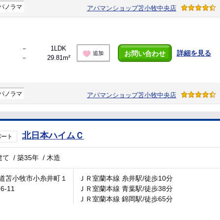
パノラマ
アパマンショップ苫小牧中央店
－
1LDK
詳細を見る
お問い合わせ
追加
－
29.81m²
パノラマ
アパマンショップ苫小牧中央店
北日本ハイムＣ
パート
建て
/
築35年
/
木造
道苫小牧市小糸井町１
ＪＲ室蘭本線 糸井駅/徒歩10分
6-11
ＪＲ室蘭本線 青葉駅/徒歩38分
ＪＲ室蘭本線 錦岡駅/徒歩65分