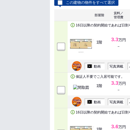
この建物の物件をすべて選択
賃料／
部屋階
管理費
16日以降の契約開始であれば日割
3.3
万円
1階
－
動画
写真満載
保証人不要でご入居可能です。
3.3
万円
1階
－
動画
写真満載
16日以降の契約開始であれば日割
3.6
万円
1階