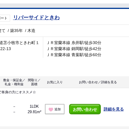
リバーサイドときわ
パート
建て
/
築35年
/
木造
道苫小牧市ときわ町１
ＪＲ室蘭本線 糸井駅/徒歩30分
22-13
ＪＲ室蘭本線 錦岡駅/徒歩42分
ＪＲ室蘭本線 青葉駅/徒歩60分
敷金・保証金／
間取り／
お気に入り
お問い合わせ／詳細を見る
礼金・権利金
面積
で単身の方にオススメ☆
－
1LDK
詳細を見る
お問い合わせ
追加
－
29.81m²