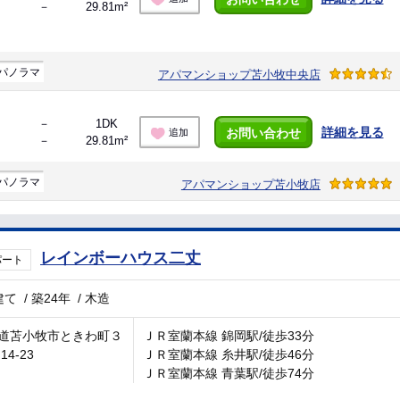
－
29.81m²
パノラマ
アパマンショップ苫小牧中央店
－
1DK
詳細を見る
お問い合わせ
追加
－
29.81m²
パノラマ
アパマンショップ苫小牧店
レインボーハウス二丈
パート
建て
/
築24年
/
木造
道苫小牧市ときわ町３
ＪＲ室蘭本線 錦岡駅/徒歩33分
14-23
ＪＲ室蘭本線 糸井駅/徒歩46分
ＪＲ室蘭本線 青葉駅/徒歩74分