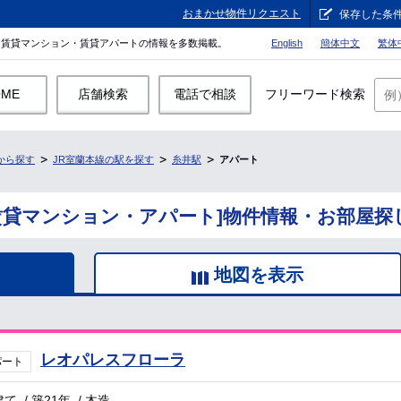
おまかせ物件リクエスト
保存した条
。賃貸マンション・賃貸アパートの情報を多数掲載。
English
簡体中文
繁体
OME
店舗検索
電話で相談
フリーワード検索
から探す
JR室蘭本線の駅を探す
糸井駅
アパート
賃貸マンション・アパート]物件情報・お部屋探
地図を表示
レオパレスフローラ
パート
建て
/
築21年
/
木造