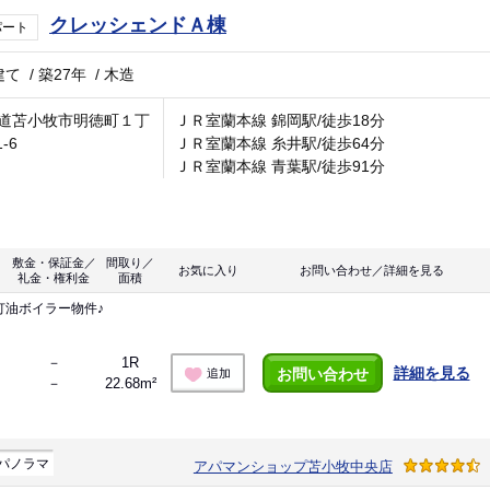
クレッシェンドＡ棟
パート
建て
/
築27年
/
木造
道苫小牧市明徳町１丁
ＪＲ室蘭本線 錦岡駅/徒歩18分
1-6
ＪＲ室蘭本線 糸井駅/徒歩64分
ＪＲ室蘭本線 青葉駅/徒歩91分
敷金・保証金／
間取り／
お気に入り
お問い合わせ／詳細を見る
礼金・権利金
面積
灯油ボイラー物件♪
－
1R
詳細を見る
お問い合わせ
追加
－
22.68m²
パノラマ
アパマンショップ苫小牧中央店