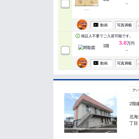
－
動画
写真満載
保証人不要でご入居可能です。
3.6
万円
1階
－
動画
写真満載
ア
2階
北海
丁目 