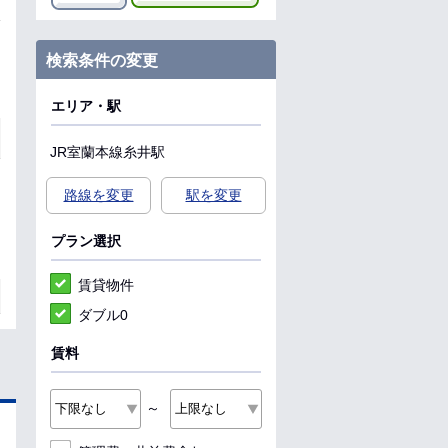
検索条件の変更
エリア・駅
JR室蘭本線
糸井駅
路線を変更
駅を変更
プラン選択
賃貸物件
ダブル0
賃料
～