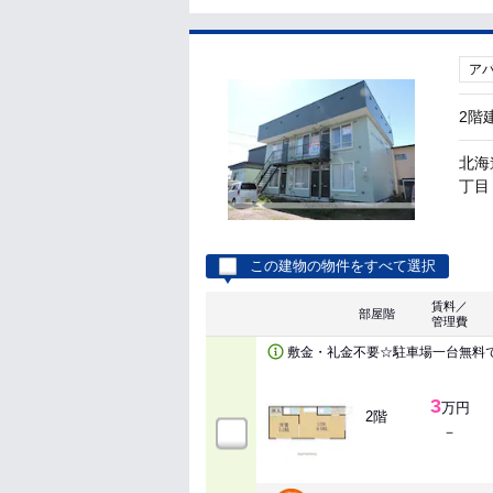
ア
2階
北海
丁目 
この建物の物件をすべて選択
賃料／
部屋階
管理費
敷金・礼金不要☆駐車場一台無料
3
万円
2階
－