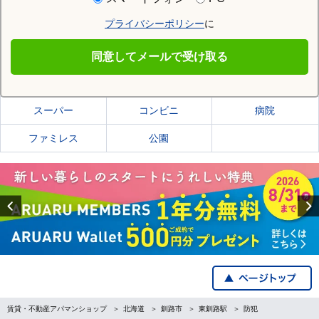
プライバシーポリシー
に
東釧路駅
同意してメールで受け取る
東釧路駅の施設一覧
スーパー
コンビニ
病院
ファミレス
公園
Previous
賃貸・不動産アパマンショップ
北海道
釧路市
東釧路駅
防犯