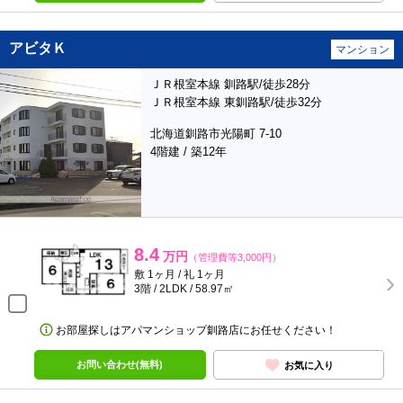
アビタＫ
マンション
ＪＲ根室本線 釧路駅/徒歩28分
ＪＲ根室本線 東釧路駅/徒歩32分
北海道釧路市光陽町 7-10
4階建 / 築12年
8.4
万円
（管理費等3,000円）
敷 1ヶ月 / 礼 1ヶ月
3階 / 2LDK / 58.97㎡
お部屋探しはアパマンショップ釧路店にお任せください！
お問い合わせ(無料)
お気に入り