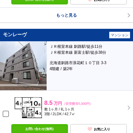
もっと見る
モンレーヴ
マンション
ＪＲ根室本線 釧路駅/徒歩11分
ＪＲ根室本線 新富士駅/徒歩38分
北海道釧路市浪花町１０丁目 3-3
4階建 / 築2年
8.5
万円
（管理費等5,000円）
敷 1ヶ月 / 礼 1ヶ月
3階 / 2LDK / 42.7㎡
お問い合わせ(無料)
お気に入り