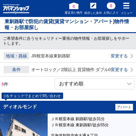
0
0
最近見た物件
お気に入り
保存した条件
メニュー
東釧路駅で防犯の賃貸[賃貸マンション・アパート]物件情
報・お部屋探し
ご希望条件に合うセキュリティー重視の物件情報・お部屋探しをサポー
トします。
地域・路線
JR根室本線東釧路駅
変更する
条件
オートロック／2階以上 賃貸物件 ダブル0
変更する
5
件
□をチェックでまとめて問い合わせ
ディオルモンド
アパート
ＪＲ根室本線 釧路駅/徒歩31分
ＪＲ根室本線 東釧路駅/徒歩55分
北海道釧路市南大通８丁目