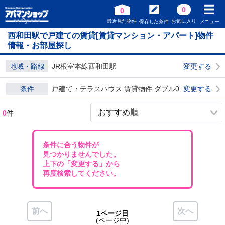
0
0
最近見た物件
お気に入り
保存した条件
メニュー
西和田駅で戸建ての賃貸[賃貸マンション・アパート]物件
情報・お部屋探し
地域・路線
JR根室本線西和田駅
変更する
条件
戸建て・テラスハウス 賃貸物件 ダブル0
変更する
0
件
条件に合う物件が
見つかりませんでした。
上下の「変更する」から
再度検索してください。
前へ
次へ
1ページ目
(ページ中)