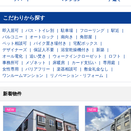
こだわりから探す
即入居可
バス・トイレ別
駐車場
フローリング
駅近
バルコニー
オートロック
南向き
角部屋
ペット相談可
バイク置き場付き
宅配ボックス
デザイナーズ
保証人不要
浴室乾燥機付き
新築
オール電化
追い焚き
ウォークインクローゼット
ロフト
事務所可
メゾネット
床暖房
カード支払い
専用庭
女性専用
バリアフリー
楽器相談可
敷金礼金なし
ワンルームマンション
リノベーション・リフォーム
新着物件
NEW
NEW