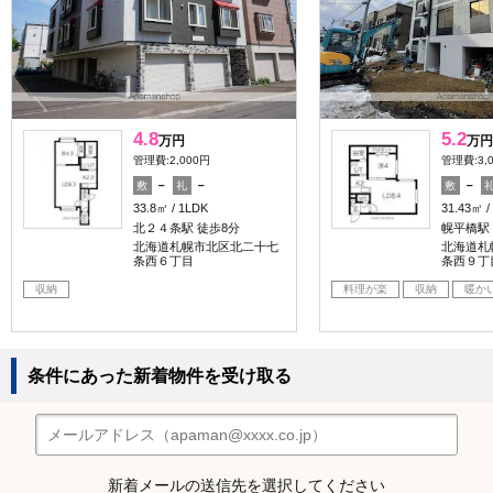
4.8
5.2
万円
万円
管理費:2,000円
管理費:3,
－
－
－
敷
礼
敷
33.8㎡
1LDK
31.43㎡
北２４条駅 徒歩8分
幌平橋駅 
北海道札幌市北区北二十七
北海道札
条西６丁目
条西９丁
収納
料理が楽
収納
暖か
条件にあった新着物件を受け取る
新着メールの送信先を選択してください