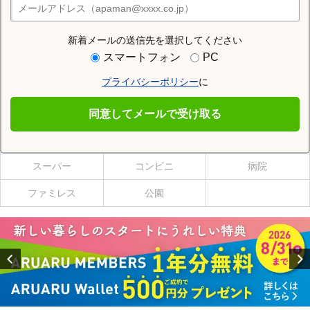
店舗検索
新着メールの送信先を選択してください
住む街研究所で西和田駅の情報を見る
スマートフォン
PC
プライバシーポリシー
に
西和田駅
同意してメールで受け取る
西和田駅の施設一覧
スーパー
コンビニ
病院
ファミレス
公園
Previous