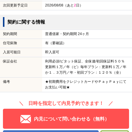
次回更新予定日
2026/08/08（あと
2
日）
契約に関する情報
契約期間
普通借家・契約期間 24ヶ月
住宅保険
有（要確認）
入居可能日
即入居可
保証会社
利用必須/ピタット保証、全保連/初回保証料５０％
更新料１万／年（ピ）毎年プラン：更新料１万／年
か１．３万円／年・初回プラン：１２０％（全）
備考
★初期費用をクレジットカードやＰａｙＰａｙにて
お支払い可能★
＼ 日時を指定して内見予約できます！ ／
内見について問い合わせる（無料）