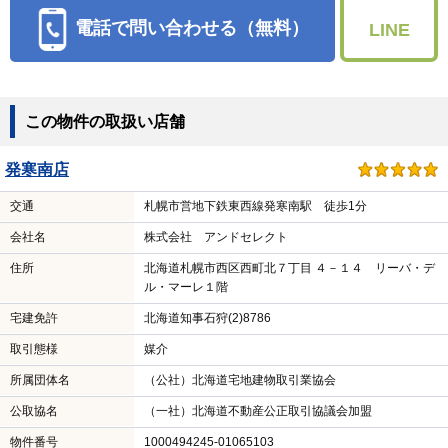
電話で問い合わせる（無料）
LINE
この物件の取扱い店舗
発寒南店
交通
札幌市営地下鉄東西線発寒南駅 徒歩1分
会社名
株式会社 アンドセレクト
住所
北海道札幌市西区西町北７丁目 ４－１４ リーバ・デ
ル・マーレ１階
宅建免許
北海道知事石狩(2)8786
取引態様
媒介
所属団体名
（公社）北海道宅地建物取引業協会
公取協名
（一社）北海道不動産公正取引協議会加盟
物件番号
1000494245-01065103