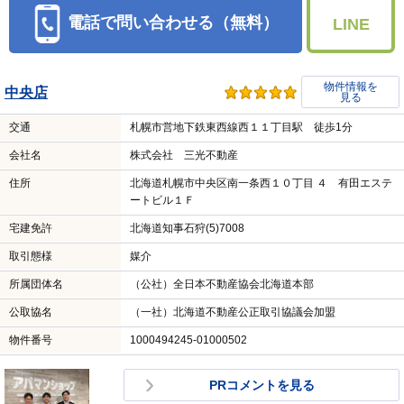
電話で問い合わせる（無料）
LINE
物件情報を
中央店
見る
交通
札幌市営地下鉄東西線西１１丁目駅 徒歩1分
会社名
株式会社 三光不動産
住所
北海道札幌市中央区南一条西１０丁目 ４ 有田エステ
ートビル１Ｆ
宅建免許
北海道知事石狩(5)7008
取引態様
媒介
所属団体名
（公社）全日本不動産協会北海道本部
公取協名
（一社）北海道不動産公正取引協議会加盟
物件番号
1000494245-01000502
PRコメントを見る