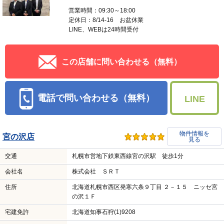
営業時間：09:30～18:00
定休日：8/14-16 お盆休業
LINE、WEBは24時間受付
この店舗に問い合わせる（無料）
電話で問い合わせる（無料）
LINE
物件情報を
宮の沢店
見る
交通
札幌市営地下鉄東西線宮の沢駅 徒歩1分
会社名
株式会社 ＳＲＴ
住所
北海道札幌市西区発寒六条９丁目 ２－１５ ニッセ宮
の沢１Ｆ
宅建免許
北海道知事石狩(1)9208