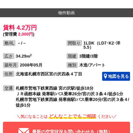
物件動画
賃料 4.2万円
(管理費
2,000円
)
敷/礼
－/－
間取り
1LDK（LD7･K2･洋
5.5）
2
広さ
34.29m
階建
3階建/3階
築年月
2008年05月
種別
木造/アパート
住所
北海道札幌市西区宮の沢四条４丁目
地図を見る
交通
札幌市営地下鉄東西線 宮の沢駅/徒歩18分
ＪＲ函館本線 発寒駅/バス乗車26分/宮の沢３条４/徒歩1分
札幌市営地下鉄東西線 発寒南駅/バス乗車20分/宮の沢３条４/
徒歩1分
どんなことでもご相談
＼気になることは
ください／
最新の空室状況を問い合わせる（無料）