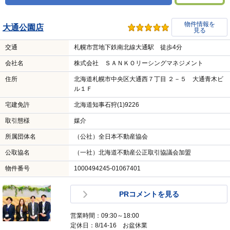
物件情報を
大通公園店
見る
交通
札幌市営地下鉄南北線大通駅 徒歩4分
会社名
株式会社 ＳＡＮＫＯリーシングマネジメント
住所
北海道札幌市中央区大通西７丁目 ２－５ 大通青木ビ
ル１Ｆ
宅建免許
北海道知事石狩(1)9226
取引態様
媒介
所属団体名
（公社）全日本不動産協会
公取協名
（一社）北海道不動産公正取引協議会加盟
物件番号
1000494245-01067401
PRコメントを見る
営業時間：09:30～18:00
定休日：8/14-16 お盆休業