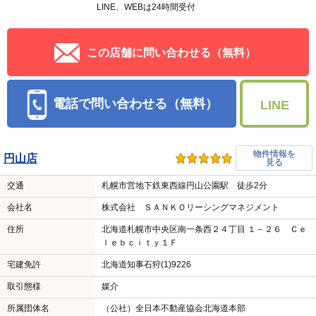
LINE、WEBは24時間受付
この店舗に問い合わせる（無料）
電話で問い合わせる（無料）
LINE
物件情報を
円山店
見る
交通
札幌市営地下鉄東西線円山公園駅 徒歩2分
会社名
株式会社 ＳＡＮＫＯリーシングマネジメント
住所
北海道札幌市中央区南一条西２４丁目 １－２６ Ｃｅ
ｌｅｂｃｉｔｙ１Ｆ
宅建免許
北海道知事石狩(1)9226
取引態様
媒介
所属団体名
（公社）全日本不動産協会北海道本部