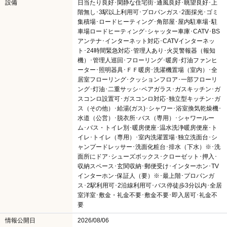
設備
日当たり良好･閑静な住宅街･通風良好･眺望良好･上
階無し･3駅以上利用可･プロパンガス･2面採光･ゴミ
集積場･ロードヒーティング･角部屋･屋内駐車場･駐
車場ロードヒーティング･シャッター車庫･CATV･BS
アンテナ･インターネット対応･CATVインターネッ
ト･24時間緊急対応･管理人あり･火災警報器（報知
機）･管理人巡回･フローリング･暖房･灯油ファンヒ
ーター･照明器具･ＦＦ暖房･洗濯機置場（室内）･全
居室フローリング･クッションフロア･一部フローリ
ング･灯油･二重サッシ･ペアガラス･ガスキッチン･ガ
スコンロ設置可･ガスコンロ対応･独立型キッチン･ガ
ス（その他）･給湯(ガス)･シャワー･浴室換気乾燥機･
水道（公営）･脱衣所･バス（専用）･シャワールー
ム･バス・トイレ別･暖房便座･温水洗浄暖房便座･ト
イレ･トイレ（専用）･室内洗濯置場･独立洗面台･シ
ャンプードレッサー･洗面化粧台･排水（下水）※･洗
面所にドア･シューズボックス･クローゼット･押入･
収納スペース･玄関収納･郵便受け･インターホン･TV
インターホン･保証人（要）※･最上階･プロパンガ
ス･2駅利用可･2沿線利用可･バス停徒歩3分以内･全居
室洋室･敷金・礼金不要･敷金不要･即入居可･礼金不
要
情報公開日
2026/08/06