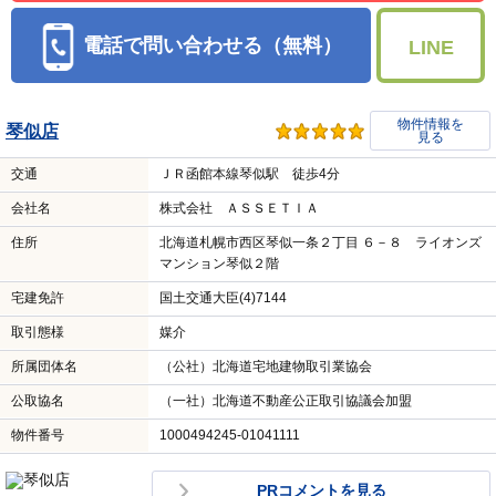
電話で問い合わせる（無料）
LINE
物件情報を
琴似店
見る
交通
ＪＲ函館本線琴似駅 徒歩4分
会社名
株式会社 ＡＳＳＥＴＩＡ
住所
北海道札幌市西区琴似一条２丁目 ６－８ ライオンズ
マンション琴似２階
宅建免許
国土交通大臣(4)7144
取引態様
媒介
所属団体名
（公社）北海道宅地建物取引業協会
公取協名
（一社）北海道不動産公正取引協議会加盟
物件番号
1000494245-01041111
PRコメントを見る