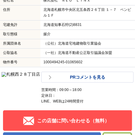
会社名
株式会社 ＮＥＯ ＬＩＮＸ
住所
北海道札幌市中央区北五条西２６丁目 １－７ ベンビ
ル１Ｆ
宅建免許
北海道知事石狩(2)8831
取引態様
媒介
所属団体名
（公社）北海道宅地建物取引業協会
公取協名
（一社）北海道不動産公正取引協議会加盟
物件番号
1000494245-01065602
PRコメントを見る
営業時間：09:00～18:00
定休日：
LINE、WEBは24時間受付
この店舗に問い合わせる（無料）