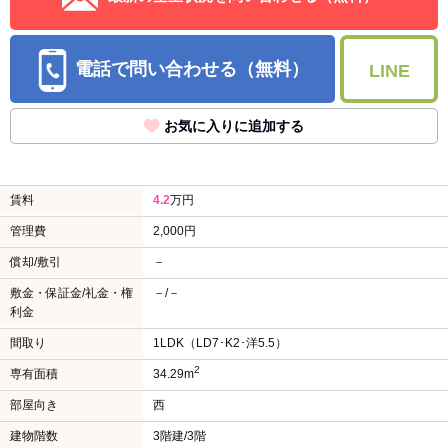
電話で問い合わせる（無料）
LINE
お気に入りに追加する
賃料
4.2
万円
管理費
2,000円
償却/敷引
－
敷金・保証金/礼金・権
－/－
利金
間取り
1LDK（LD7･K2･洋5.5）
2
専有面積
34.29m
部屋向き
西
建物階数
3階建/3階