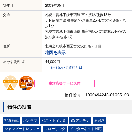
築年月
2008年05月
交通
札幌市営地下鉄東西線 宮の沢駅/徒歩18分
ＪＲ函館本線 発寒駅/バス乗車26分/宮の沢３条４/徒
歩1分
札幌市営地下鉄東西線 発寒南駅/バス乗車20分/宮の
沢３条４/徒歩1分
住所
北海道札幌市西区宮の沢四条４丁目
地図を表示
めやす賃料 ※
44,000円
(※) めやす賃料とは
生活応援サービス付
物件番号：1000494245-01065103
物件の設備
写真満載
パノラマ
バス・トイレ別
BSアンテナ
角部屋
シャンプードレッサー
フローリング
インターネット対応