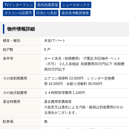
TVインターフォン
室内洗濯置場
シューズボックス
ガスコンロ設置可
日当たり良好
温水洗浄暖房便座
物件情報詳細
構造・種別
木造/アパート
総戸数
8 戸
条件等
カード決済（初期費用）･IT重説 対応物件･ペット
（不可）･2人入居相談･初期費用30万円以下･初期費
用20万円以下
その他初期費用
エアコン清掃料 22,000円 シリンダー交換費
用 16,500円 水廻り消毒料 38,500円
その他月額費用
２４時間管理費用 1,100円
退去時費用
退去費用実費精算
※故意又は過失による汚損・破損は別途費用がかか
る場合がございます。
駐車場
無