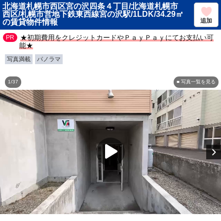
北海道札幌市西区宮の沢四条４丁目/北海道札幌市
西区/札幌市営地下鉄東西線宮の沢駅/1LDK/34.29㎡
追加
の賃貸物件情報
★初期費用をクレジットカードやＰａｙＰａｙにてお支払い可
能★
写真満載
パノラマ
1/37
■ 写真一覧を見る