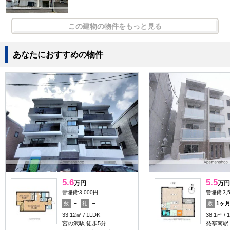
この建物の物件をもっと見る
あなたにおすすめの物件
5.6
5.5
万円
万円
管理費:3,000円
管理費:3,
－
－
1ヶ
敷
礼
敷
33.12㎡
1LDK
38.1㎡
宮の沢駅 徒歩5分
発寒南駅