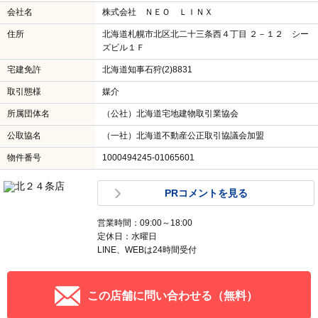
会社名
株式会社 ＮＥＯ ＬＩＮＸ
住所
北海道札幌市北区北二十三条西４丁目 ２－１２ シー
ズビル１Ｆ
宅建免許
北海道知事石狩(2)8831
取引態様
媒介
所属団体名
（公社）北海道宅地建物取引業協会
公取協名
（一社）北海道不動産公正取引協議会加盟
物件番号
1000494245-01065601
PRコメントを見る
営業時間：09:00～18:00
定休日：水曜日
LINE、WEBは24時間受付
この店舗に問い合わせる（無料）