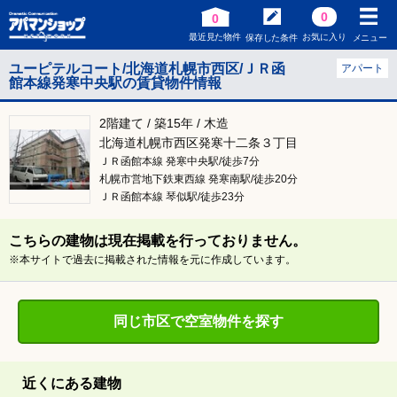
0
0
最近見た物件
お気に入り
保存した条件
メニュー
ユーピテルコート/北海道札幌市西区/ＪＲ函
アパート
館本線発寒中央駅の賃貸物件情報
2階建て / 築15年 / 木造
北海道札幌市西区発寒十二条３丁目
ＪＲ函館本線 発寒中央駅/徒歩7分
札幌市営地下鉄東西線 発寒南駅/徒歩20分
ＪＲ函館本線 琴似駅/徒歩23分
こちらの建物は現在掲載を行っておりません。
※本サイトで過去に掲載された情報を元に作成しています。
同じ市区で空室物件を探す
近くにある建物