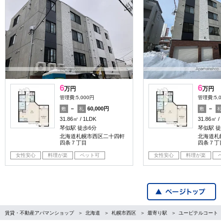
6
6
万円
万円
管理費:5,000円
管理費:5,
－
60,000円
－
敷
礼
敷
31.86㎡
1LDK
31.86㎡
琴似駅 徒歩6分
琴似駅 徒
北海道札幌市西区二十四軒
北海道札
四条７丁目
四条７丁
女性安心
料理が楽
ペット可
女性安心
料理が楽
賃貸・不動産アパマンショップ
北海道
札幌市西区
最寄り駅
ユーピテルコート