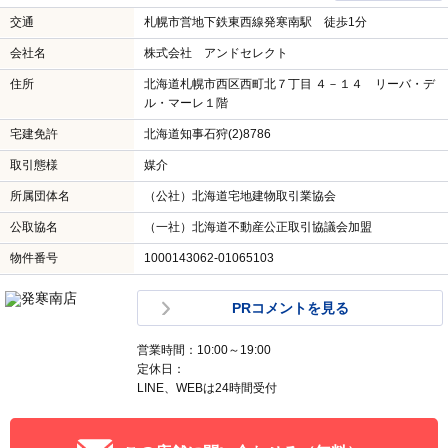
交通
札幌市営地下鉄東西線発寒南駅 徒歩1分
会社名
株式会社 アンドセレクト
住所
北海道札幌市西区西町北７丁目 ４－１４ リーバ・デ
ル・マーレ１階
宅建免許
北海道知事石狩(2)8786
取引態様
媒介
所属団体名
（公社）北海道宅地建物取引業協会
公取協名
（一社）北海道不動産公正取引協議会加盟
物件番号
1000143062-01065103
PRコメントを見る
営業時間：10:00～19:00
定休日：
LINE、WEBは24時間受付