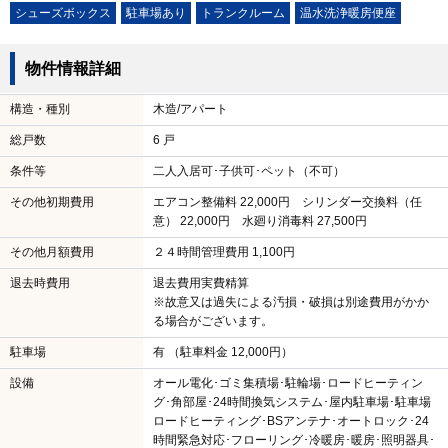
シューズボックス
駐車場あり
トランクルーム
温水洗浄暖房便座
物件情報詳細
構造・種別
木造/アパート
総戸数
6 戸
条件等
二人入居可･子供可･ペット（不可）
その他初期費用
エアコン整備料 22,000円 シリンダー交換料（任
意） 22,000円 水廻り消毒料 27,500円
その他月額費用
２４時間管理費用 1,100円
退去時費用
退去費用実費精算
※故意又は過失による汚損・破損は別途費用がかか
る場合がございます。
駐車場
有 （駐車料金 12,000円）
設備
オール電化･ゴミ集積場･駐輪場･ロードヒーティン
グ･角部屋･24時間換気システム･屋内駐車場･駐車場
ロードヒーティング･BSアンテナ･オートロック･24
時間緊急対応･フローリング･冷暖房･暖房･照明器具･