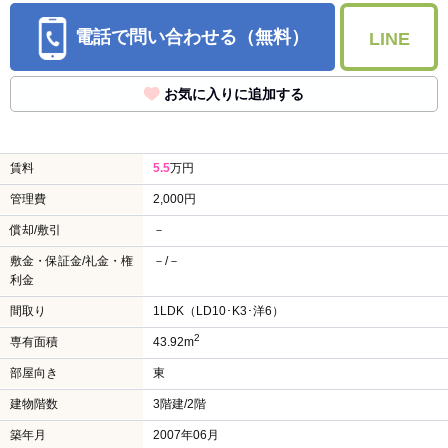
電話で問い合わせる（無料）
LINE
お気に入りに追加する
賃料
5.5
万円
管理費
2,000円
償却/敷引
－
敷金・保証金/礼金・権
－/－
利金
間取り
1LDK（LD10･K3･洋6）
2
専有面積
43.92m
部屋向き
東
建物階数
3階建/2階
築年月
2007年06月