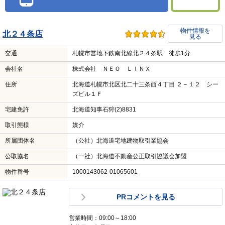
物件情報を
北２４条店
見る
交通
札幌市営地下鉄南北線北２４条駅 徒歩1分
会社名
株式会社 ＮＥＯ ＬＩＮＸ
住所
北海道札幌市北区北二十三条西４丁目 ２－１２ シー
ズビル１Ｆ
宅建免許
北海道知事石狩(2)8831
取引態様
媒介
所属団体名
（公社）北海道宅地建物取引業協会
公取協名
（一社）北海道不動産公正取引協議会加盟
物件番号
1000143062-01065601
PRコメントを見る
営業時間：09:00～18:00