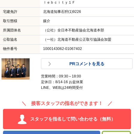
ｌｅｂｃｉｔｙ１Ｆ
宅建免許
北海道知事石狩(1)9226
取引態様
媒介
所属団体名
（公社）全日本不動産協会北海道本部
公取協名
（一社）北海道不動産公正取引協議会加盟
物件番号
1000143062-01067402
PRコメントを見る
営業時間：09:30～18:00
定休日：8/14-16 お盆休業
LINE、WEBは24時間受付
＼ 接客スタッフの指名ができます！ ／
スタッフを指名して問い合わせる（無料）