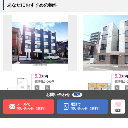
あなたにおすすめの物件
5.3
5.3
万円
万円
管理費:3,000円
管理費:3,
－
－
－
敷
礼
敷
36.63㎡
1LDK
31.96㎡
お問い合わせ
無料
発寒中央駅 徒歩5分
発寒中央
北海道札幌市西区発寒十一
北海道札
メールで
電話で
条３丁目
５丁目
問い合わせ（無料）
問い合わせ（無料）
追加
子育て応援
料理が楽
ペット可
料理が楽
ペット可