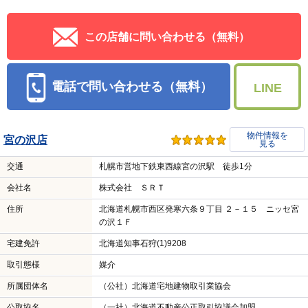
この店舗に問い合わせる（無料）
電話で問い合わせる（無料）
LINE
物件情報を
宮の沢店
見る
交通
札幌市営地下鉄東西線宮の沢駅 徒歩1分
会社名
株式会社 ＳＲＴ
住所
北海道札幌市西区発寒六条９丁目 ２－１５ ニッセ宮
の沢１Ｆ
宅建免許
北海道知事石狩(1)9208
取引態様
媒介
所属団体名
（公社）北海道宅地建物取引業協会
公取協名
（一社）北海道不動産公正取引協議会加盟