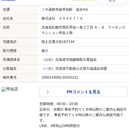
見る
交通
ＪＲ函館本線琴似駅 徒歩4分
会社名
株式会社 ＡＳＳＥＴＩＡ
住所
北海道札幌市西区琴似一条２丁目 ６－８ ライオンズ
マンション琴似２階
宅建免許
国土交通大臣(4)7144
取引態様
媒介
所属団体名
（公社）北海道宅地建物取引業協会
公取協名
（一社）北海道不動産公正取引協議会加盟
物件番号
1000143062-01041111
PRコメントを見る
営業時間：09:30～18:00
定休日：水曜日 事前予約で１８時以降のご案内も相談可
能です。 事前予約で１８時以降のご案内も相談可能で
す。
LINE、WEBは24時間受付