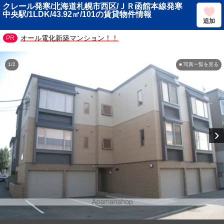
クレール発寒/北海道札幌市西区/ＪＲ函館本線発寒
中央駅/1LDK/43.92㎡/101の賃貸物件情報
追加
オール電化新築マンション！！
1/2
■ 写真一覧を見る