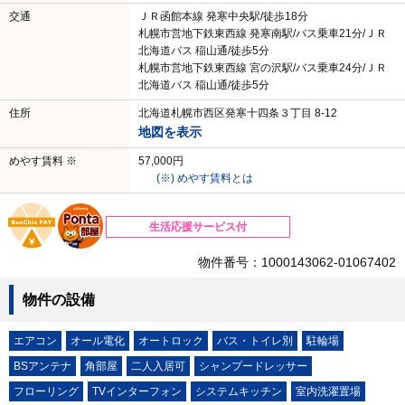
交通
ＪＲ函館本線 発寒中央駅/徒歩18分
札幌市営地下鉄東西線 発寒南駅/バス乗車21分/ＪＲ
北海道バス 稲山通/徒歩5分
札幌市営地下鉄東西線 宮の沢駅/バス乗車24分/ＪＲ
北海道バス 稲山通/徒歩5分
住所
北海道札幌市西区発寒十四条３丁目 8-12
地図を表示
めやす賃料 ※
57,000円
(※) めやす賃料とは
生活応援サービス付
物件番号：1000143062-01067402
物件の設備
エアコン
オール電化
オートロック
バス・トイレ別
駐輪場
BSアンテナ
角部屋
二人入居可
シャンプードレッサー
フローリング
TVインターフォン
システムキッチン
室内洗濯置場