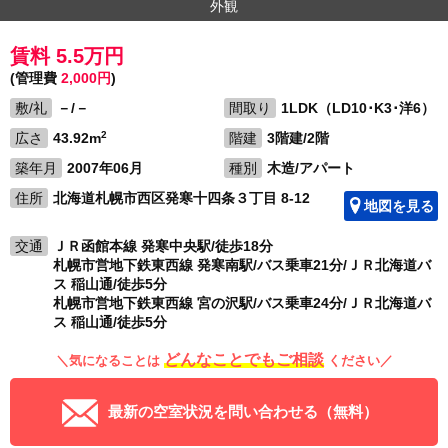
外観
賃料 5.5万円
(管理費
2,000円
)
敷/礼
－/－
間取り
1LDK（LD10･K3･洋6）
2
広さ
43.92m
階建
3階建/2階
築年月
2007年06月
種別
木造/アパート
住所
北海道札幌市西区発寒十四条３丁目 8-12
地図を見る
交通
ＪＲ函館本線 発寒中央駅/徒歩18分
札幌市営地下鉄東西線 発寒南駅/バス乗車21分/ＪＲ北海道バ
ス 稲山通/徒歩5分
札幌市営地下鉄東西線 宮の沢駅/バス乗車24分/ＪＲ北海道バ
ス 稲山通/徒歩5分
どんなことでもご相談
＼気になることは
ください／
最新の空室状況を問い合わせる（無料）