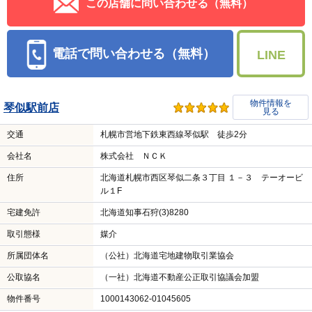
この店舗に問い合わせる（無料）
電話で問い合わせる（無料）
LINE
物件情報を
琴似駅前店
見る
交通
札幌市営地下鉄東西線琴似駅 徒歩2分
会社名
株式会社 ＮＣＫ
住所
北海道札幌市西区琴似二条３丁目 １－３ テーオービ
ル１F
宅建免許
北海道知事石狩(3)8280
取引態様
媒介
所属団体名
（公社）北海道宅地建物取引業協会
公取協名
（一社）北海道不動産公正取引協議会加盟
物件番号
1000143062-01045605