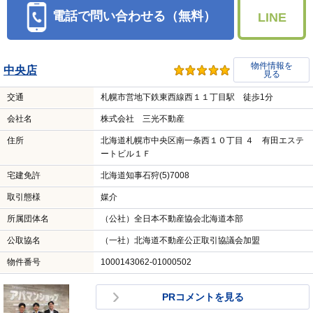
電話で問い合わせる（無料）
LINE
物件情報を
中央店
見る
交通
札幌市営地下鉄東西線西１１丁目駅 徒歩1分
会社名
株式会社 三光不動産
住所
北海道札幌市中央区南一条西１０丁目 ４ 有田エステ
ートビル１Ｆ
宅建免許
北海道知事石狩(5)7008
取引態様
媒介
所属団体名
（公社）全日本不動産協会北海道本部
公取協名
（一社）北海道不動産公正取引協議会加盟
物件番号
1000143062-01000502
PRコメントを見る