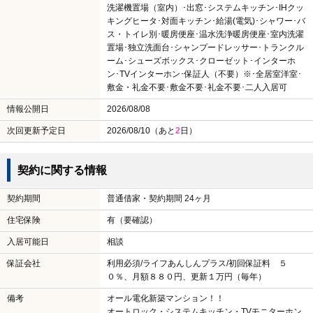
洗濯機置場（室内）･出窓･システムキッチン･IHクッ
キングヒータ･対面キッチン･給湯(電気)･シャワー･バ
ス・トイレ別･暖房便座･温水洗浄暖房便座･室内洗濯
置場･独立洗面台･シャンプードレッサー･トランクル
ーム･シューズボックス･クローゼット･インターホ
ン･TVインターホン･保証人（不要）※･全居室洋室･
敷金・礼金不要･敷金不要･礼金不要･二人入居可
情報公開日
2026/08/08
次回更新予定日
2026/08/10（あと
2
日）
契約に関する情報
契約期間
普通借家・契約期間 24ヶ月
住宅保険
有（要確認）
入居可能日
相談
保証会社
利用必須/ライフあんしんプラス/初回保証料 ５
０％、月額８８０円、更新１万円（毎年）
備考
オール電化新築マンション！！
オートロック・システムキッチン・TVモニターホン