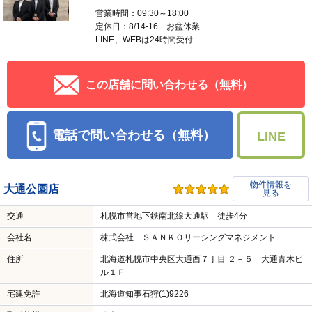
営業時間：09:30～18:00
定休日：8/14-16 お盆休業
LINE、WEBは24時間受付
この店舗に問い合わせる（無料）
電話で問い合わせる（無料）
LINE
物件情報を
大通公園店
見る
交通
札幌市営地下鉄南北線大通駅 徒歩4分
会社名
株式会社 ＳＡＮＫＯリーシングマネジメント
住所
北海道札幌市中央区大通西７丁目 ２－５ 大通青木ビ
ル１Ｆ
宅建免許
北海道知事石狩(1)9226