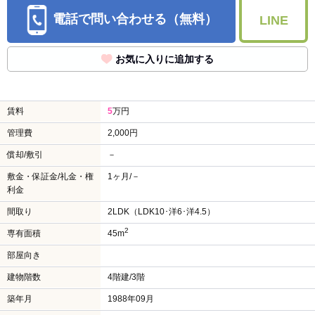
電話で問い合わせる（無料）
LINE
お気に入りに追加する
賃料
5
万円
管理費
2,000円
償却/敷引
－
敷金・保証金/礼金・権
1ヶ月/－
利金
間取り
2LDK（LDK10･洋6･洋4.5）
2
専有面積
45m
部屋向き
建物階数
4階建/3階
築年月
1988年09月