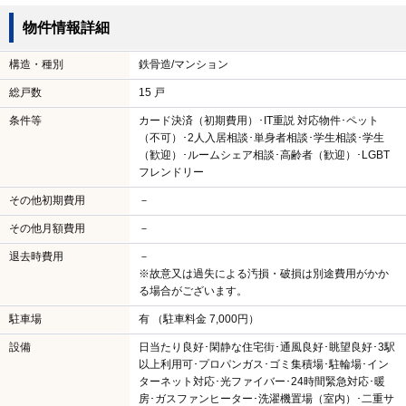
物件情報詳細
構造・種別
鉄骨造/マンション
総戸数
15 戸
条件等
カード決済（初期費用）･IT重説 対応物件･ペット
（不可）･2人入居相談･単身者相談･学生相談･学生
（歓迎）･ルームシェア相談･高齢者（歓迎）･LGBT
フレンドリー
その他初期費用
－
その他月額費用
－
退去時費用
－
※故意又は過失による汚損・破損は別途費用がかか
る場合がございます。
駐車場
有 （駐車料金 7,000円）
設備
日当たり良好･閑静な住宅街･通風良好･眺望良好･3駅
以上利用可･プロパンガス･ゴミ集積場･駐輪場･イン
ターネット対応･光ファイバー･24時間緊急対応･暖
房･ガスファンヒーター･洗濯機置場（室内）･二重サ