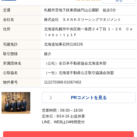
見る
交通
札幌市営地下鉄東西線円山公園駅 徒歩2分
会社名
株式会社 ＳＡＮＫＯリーシングマネジメント
住所
北海道札幌市中央区南一条西２４丁目 １－２６ Ｃｅ
ｌｅｂｃｉｔｙ１Ｆ
宅建免許
北海道知事石狩(1)9226
取引態様
媒介
所属団体名
（公社）全日本不動産協会北海道本部
公取協名
（一社）北海道不動産公正取引協議会加盟
物件番号
112270368-01067402
PRコメントを見る
営業時間：09:30～18:00
定休日：8/14-16 お盆休業
LINE、WEBは24時間受付