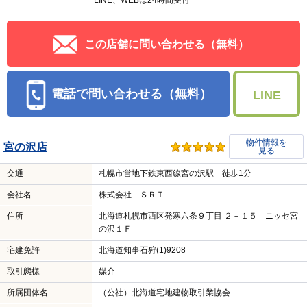
LINE、WEBは24時間受付
この店舗に問い合わせる（無料）
電話で問い合わせる（無料）
LINE
物件情報を
宮の沢店
見る
交通
札幌市営地下鉄東西線宮の沢駅 徒歩1分
会社名
株式会社 ＳＲＴ
住所
北海道札幌市西区発寒六条９丁目 ２－１５ ニッセ宮
の沢１Ｆ
宅建免許
北海道知事石狩(1)9208
取引態様
媒介
所属団体名
（公社）北海道宅地建物取引業協会