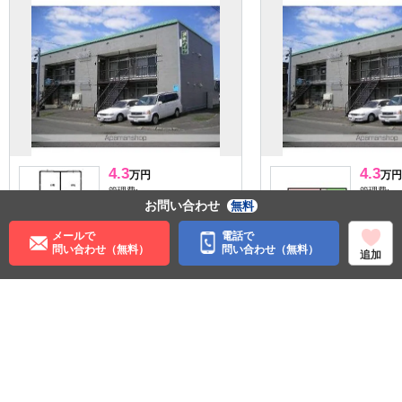
4.3
4.3
万円
万円
管理費:－
管理費:－
お問い合わせ
無料
1ヶ月
－
1ヶ
敷
礼
敷
48.85㎡
2LDK
48.85㎡
メールで
電話で
宮の沢駅 徒歩12分
宮の沢駅 
問い合わせ（無料）
問い合わせ（無料）
追加
北海道札幌市西区宮の沢一
北海道札
条５丁目
条５丁目
収納
リノベ
住む街研究所で街の情報を見る