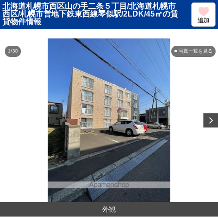
北海道札幌市西区山の手二条５丁目/北海道札幌市
西区/札幌市営地下鉄東西線琴似駅/2LDK/45㎡の賃
追加
貸物件情報
1/30
■ 写真一覧を見る
外観