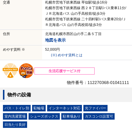
交通
札幌市営地下鉄東西線 琴似駅/徒歩16分
札幌市営地下鉄東西線 西２８丁目駅/バス乗車11分/
ＪＲ北海道バス 山の手高校前/徒歩3分
札幌市営地下鉄東西線 二十四軒駅/バス乗車20分/Ｊ
Ｒ北海道バス 山の手高校前/徒歩3分
住所
北海道札幌市西区山の手二条５丁目
地図を表示
めやす賃料 ※
52,000円
(※) めやす賃料とは
生活応援サービス付
物件番号：112270368-01041111
物件の設備
バス・トイレ別
駐輪場
インターネット対応
光ファイバー
室内洗濯置場
シューズボックス
駐車場あり
ガスコンロ設置可
日当たり良好