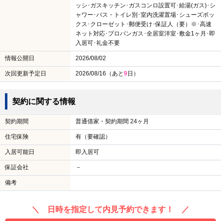
ッシ･ガスキッチン･ガスコンロ設置可･給湯(ガス)･シ
ャワー･バス・トイレ別･室内洗濯置場･シューズボッ
クス･クローゼット･郵便受け･保証人（要）※･高速
ネット対応･プロパンガス･全居室洋室･敷金1ヶ月･即
入居可･礼金不要
情報公開日
2026/08/02
次回更新予定日
2026/08/16（あと
9
日）
契約に関する情報
契約期間
普通借家・契約期間 24ヶ月
住宅保険
有（要確認）
入居可能日
即入居可
保証会社
－
備考
＼ 日時を指定して内見予約できます！ ／