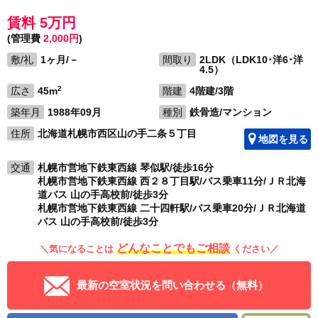
賃料 5万円
(管理費
2,000円
)
敷/礼
1ヶ月/－
間取り
2LDK（LDK10･洋6･洋
4.5）
2
広さ
45m
階建
4階建/3階
築年月
1988年09月
種別
鉄骨造/マンション
住所
北海道札幌市西区山の手二条５丁目
地図を見る
交通
札幌市営地下鉄東西線 琴似駅/徒歩16分
札幌市営地下鉄東西線 西２８丁目駅/バス乗車11分/ＪＲ北海
道バス 山の手高校前/徒歩3分
札幌市営地下鉄東西線 二十四軒駅/バス乗車20分/ＪＲ北海道
バス 山の手高校前/徒歩3分
どんなことでもご相談
＼気になることは
ください／
最新の空室状況を問い合わせる（無料）