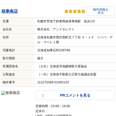
物件情報を
発寒南店
見る
交通
札幌市営地下鉄東西線発寒南駅 徒歩1分
会社名
株式会社 アンドセレクト
住所
北海道札幌市西区西町北７丁目 ４－１４ リーバ・デ
ル・マーレ１階
宅建免許
北海道知事石狩(2)8786
取引態様
媒介
所属団体名
（公社）北海道宅地建物取引業協会
公取協名
（一社）北海道不動産公正取引協議会加盟
物件番号
112270368-01065103
PRコメントを見る
営業時間：10:00～19:00
定休日：