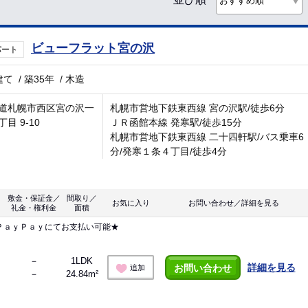
ビューフラット宮の沢
パート
建て
/
築35年
/
木造
道札幌市西区宮の沢一
札幌市営地下鉄東西線 宮の沢駅/徒歩6分
目 9-10
ＪＲ函館本線 発寒駅/徒歩15分
札幌市営地下鉄東西線 二十四軒駅/バス乗車6
分/発寒１条４丁目/徒歩4分
敷金・保証金／
間取り／
お気に入り
お問い合わせ／詳細を見る
礼金・権利金
面積
ＰａｙＰａｙにてお支払い可能★
－
1LDK
詳細を見る
お問い合わせ
追加
－
24.84m²