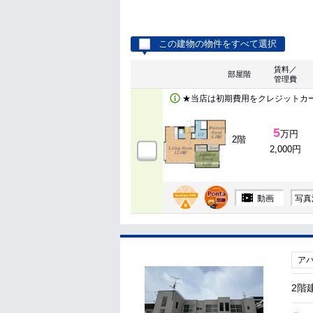
この建物の物件をすべて選択
賃料／
部屋階
管理費
★当店は初期費用をクレジットカ
5
万円
2階
2,000円
動画
写真
ア
2階