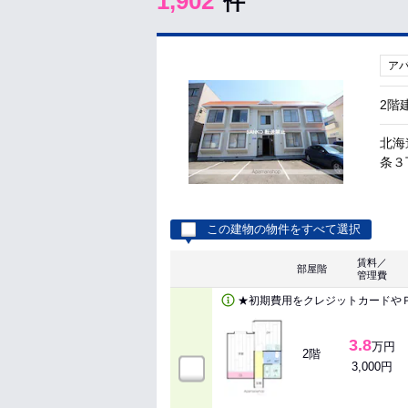
1,902
件
ア
2階
北海
条３丁
この建物の物件をすべて選択
賃料／
部屋階
管理費
★初期費用をクレジットカードや
3.8
万円
2階
3,000円