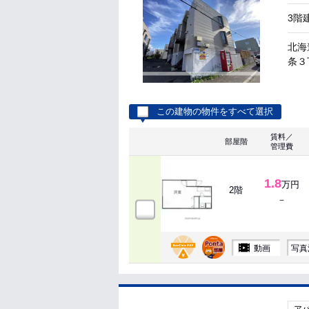
3階
北海
条３丁
この建物の物件をすべて選択
賃料／
部屋階
管理費
1.8
万円
2階
－
動画
写真