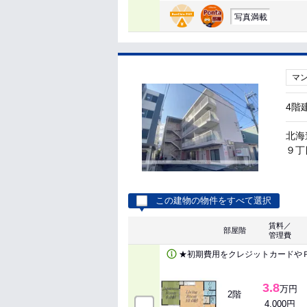
写真満載
マ
4階
北海
９丁目
この建物の物件をすべて選択
賃料／
部屋階
管理費
★初期費用をクレジットカードや
3.8
万円
2階
4,000円