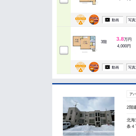
動画
写真
3.8
万円
3階
4,000円
動画
写真
ア
2階
北海
条４丁