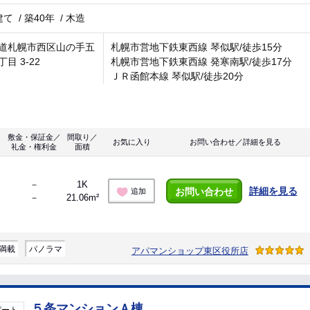
建て
/
築40年
/
木造
道札幌市西区山の手五
札幌市営地下鉄東西線 琴似駅/徒歩15分
目 3-22
札幌市営地下鉄東西線 発寒南駅/徒歩17分
ＪＲ函館本線 琴似駅/徒歩20分
敷金・保証金／
間取り／
お気に入り
お問い合わせ／詳細を見る
礼金・権利金
面積
－
1K
詳細を見る
お問い合わせ
追加
－
21.06m²
満載
パノラマ
アパマンショップ東区役所店
５条マンションＡ棟