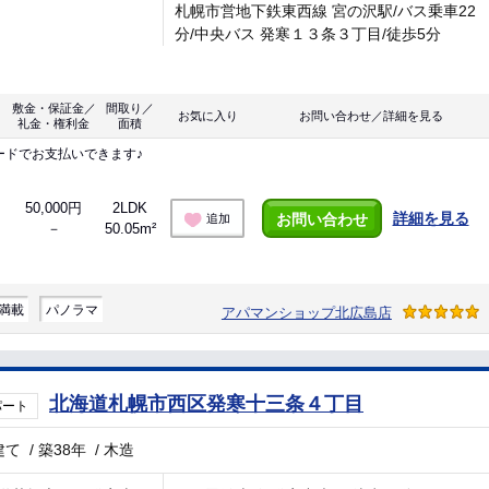
札幌市営地下鉄東西線 宮の沢駅/バス乗車22
分/中央バス 発寒１３条３丁目/徒歩5分
敷金・保証金／
間取り／
お気に入り
お問い合わせ／詳細を見る
礼金・権利金
面積
ードでお支払いできます♪
50,000円
2LDK
詳細を見る
お問い合わせ
追加
－
50.05m²
満載
パノラマ
アパマンショップ北広島店
北海道札幌市西区発寒十三条４丁目
パート
建て
/
築38年
/
木造