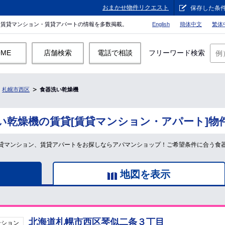
おまかせ物件リクエスト
保存した条
。賃貸マンション・賃貸アパートの情報を多数掲載。
English
簡体中文
繁体
OME
店舗検索
電話で相談
フリーワード検索
札幌市西区
食器洗い乾燥機
い乾燥機の賃貸[賃貸マンション・アパート]物
貸マンション、賃貸アパートをお探しならアパマンショップ！ご希望条件に合う食
地図を表示
北海道札幌市西区琴似二条３丁目
ンション