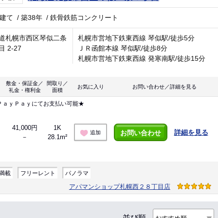
階建て
/
築38年
/
鉄骨鉄筋コンクリート
道札幌市西区琴似二条
札幌市営地下鉄東西線 琴似駅/徒歩5分
 2-27
ＪＲ函館本線 琴似駅/徒歩8分
札幌市営地下鉄東西線 発寒南駅/徒歩15分
敷金・保証金／
間取り／
お気に入り
お問い合わせ／詳細を見る
礼金・権利金
面積
ＰａｙＰａｙにてお支払い可能★
41,000円
1K
詳細を見る
お問い合わせ
追加
－
28.1m²
満載
フリーレント
パノラマ
アパマンショップ札幌西２８丁目店
並び順