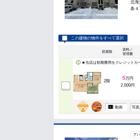
北海
条４丁
この建物の物件をすべて選択
賃料／
部屋階
管理費
★当店は初期費用をクレジットカ
5
万円
2階
2,000円
動画
写真
ア