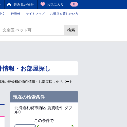
0
件
最近見た物件
お気に入り
中文
한국어
サイトマップ
お部屋を貸したい方
検索
件情報・お部屋探し
器洗い乾燥機の物件情報・お部屋探しをサポート
現在の検索条件
北海道札幌市西区
賃貸物件 ダブ
ル0
この条件で