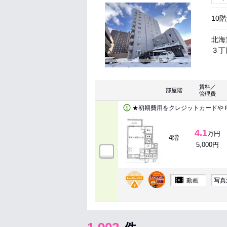
10
北海
３丁目
賃料／
部屋階
管理費
★初期費用をクレジットカードや
4.1
万円
4階
5,000円
動画
写真