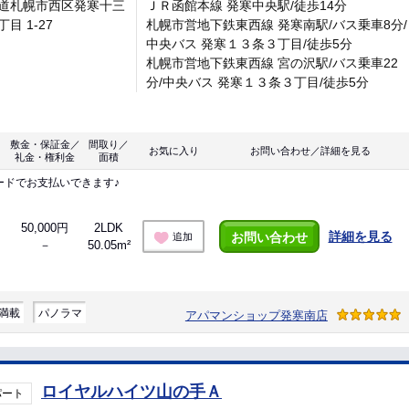
道札幌市西区発寒十三
ＪＲ函館本線 発寒中央駅/徒歩14分
目 1-27
札幌市営地下鉄東西線 発寒南駅/バス乗車8分/
中央バス 発寒１３条３丁目/徒歩5分
札幌市営地下鉄東西線 宮の沢駅/バス乗車22
分/中央バス 発寒１３条３丁目/徒歩5分
敷金・保証金／
間取り／
お気に入り
お問い合わせ／詳細を見る
礼金・権利金
面積
ードでお支払いできます♪
50,000円
2LDK
詳細を見る
お問い合わせ
追加
－
50.05m²
満載
パノラマ
アパマンショップ発寒南店
ロイヤルハイツ山の手Ａ
パート