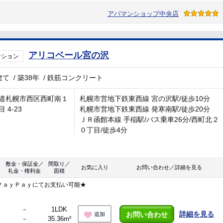
アパマンショップ中央店
アリコベール宮の沢
ンション
建て
/
築38年
/
鉄筋コンクリート
道札幌市西区西町南１
札幌市営地下鉄東西線 宮の沢駅/徒歩10分
 4-23
札幌市営地下鉄東西線 発寒南駅/徒歩20分
ＪＲ函館本線 手稲駅/バス乗車26分/西町北２
０丁目/徒歩4分
敷金・保証金／
間取り／
お気に入り
お問い合わせ／詳細を見る
礼金・権利金
面積
ＰａｙＰａｙにてお支払い可能★
－
1LDK
詳細を見る
お問い合わせ
追加
－
35.36m²