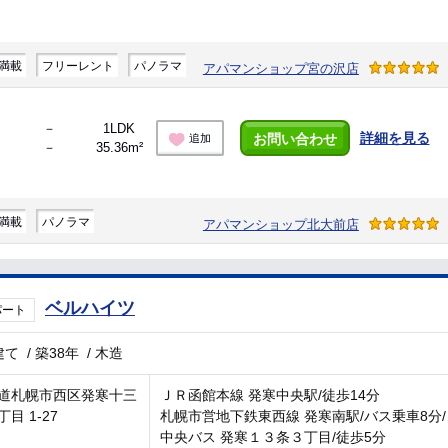
満載
フリーレント
パノラマ
アパマンショップ宮の沢店
－
1LDK
詳細を見る
お問い合わせ
追加
－
35.36m²
満載
パノラマ
アパマンショップ北大前店
ベルハイツ
パート
建て
/
築38年
/
木造
道札幌市西区発寒十三
ＪＲ函館本線 発寒中央駅/徒歩14分
目 1-27
札幌市営地下鉄東西線 発寒南駅/バス乗車8分/
中央バス 発寒１３条３丁目/徒歩5分