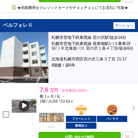
★初期費用をクレジットカードやＰａｙＰａｙにてお支払い可能★
ベルフォレⅡ
マンション
札幌市営地下鉄東西線 宮の沢駅/徒歩14分
札幌市営地下鉄東西線 発寒南駅/バス乗車19
分/ＪＲ北海道バス 宮の沢１条４丁目/徒歩6分
北海道札幌市西区宮の沢三条３丁目 21-17
4階建 / 築6年
7.6
万円
（管理費等5,000円）
敷 1ヶ月 / 礼 －
1階 / 2LDK / 53.62㎡
BunChinPAY
ポンタ
部屋
フリーレント
パノラマ
動画あり
お問い合わせ(無料)