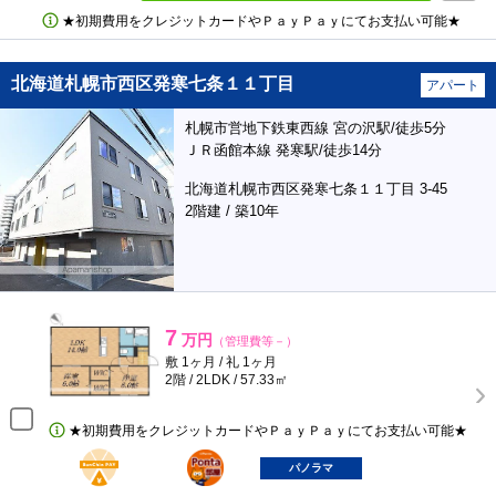
★初期費用をクレジットカードやＰａｙＰａｙにてお支払い可能★
北海道札幌市西区発寒七条１１丁目
アパート
札幌市営地下鉄東西線 宮の沢駅/徒歩5分
ＪＲ函館本線 発寒駅/徒歩14分
北海道札幌市西区発寒七条１１丁目 3-45
2階建 / 築10年
7
万円
（管理費等－）
敷 1ヶ月 / 礼 1ヶ月
2階 / 2LDK / 57.33㎡
★初期費用をクレジットカードやＰａｙＰａｙにてお支払い可能★
BunChinPAY
ポンタ
部屋
パノラマ