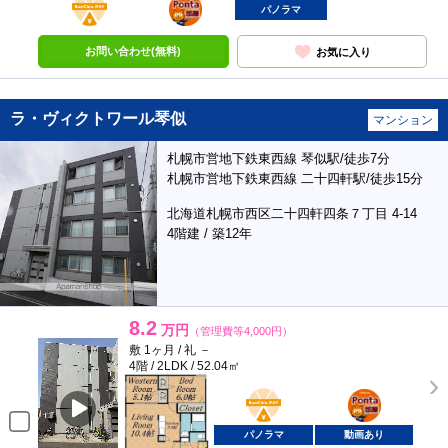
部屋
パノラマ
お問い合わせ(無料)
お気に入り
ラ・ヴィクトワール琴似
マンション
札幌市営地下鉄東西線 琴似駅/徒歩7分
札幌市営地下鉄東西線 二十四軒駅/徒歩15分
北海道札幌市西区二十四軒四条７丁目 4-14
4階建 / 築12年
8.2
万円
（管理費等4,000円）
敷 1ヶ月 / 礼 －
4階 / 2LDK / 52.04㎡
BunChinPAY
ポンタ
部屋
パノラマ
動画あり