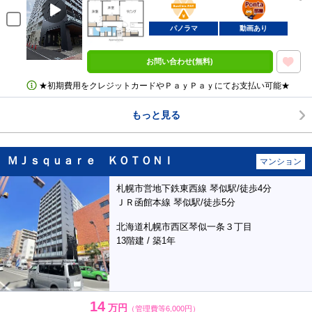
部屋
パノラマ
動画あり
お問い合わせ(無料)
★初期費用をクレジットカードやＰａｙＰａｙにてお支払い可能★
もっと見る
ＭＪｓｑｕａｒｅ ＫＯＴＯＮＩ
マンション
札幌市営地下鉄東西線 琴似駅/徒歩4分
ＪＲ函館本線 琴似駅/徒歩5分
北海道札幌市西区琴似一条３丁目
13階建 / 築1年
14
万円
（管理費等6,000円）