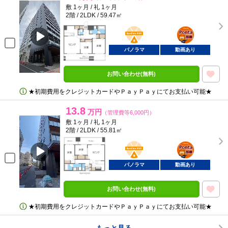
敷 1ヶ月 / 礼 1ヶ月
2階 / 2LDK / 59.47㎡
BunChinPAY
ポンタ
部屋
パノラマ
動画あり
お問い合わせ(無料)
★初期費用をクレジットカードやＰａｙＰａｙにてお支払い可能★
13.8
万円
（管理費等6,000円）
敷 1ヶ月 / 礼 1ヶ月
2階 / 2LDK / 55.81㎡
BunChinPAY
ポンタ
部屋
パノラマ
動画あり
お問い合わせ(無料)
★初期費用をクレジットカードやＰａｙＰａｙにてお支払い可能★