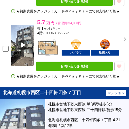
お問い合わせ(無料)
★初期費用をクレジットカードやＰａｙＰａｙにてお支払い可能★
5.7
万円
（管理費等4,000円）
敷 1ヶ月 / 礼 －
4階 / 1LDK / 36.92㎡
BunChinPAY
ポンタ
部屋
パノラマ
動画あり
お問い合わせ(無料)
★初期費用をクレジットカードやＰａｙＰａｙにてお支払い可能★
北海道札幌市西区二十四軒四条７丁目
マンション
札幌市営地下鉄東西線 琴似駅/徒歩6分
札幌市営地下鉄東西線 二十四軒駅/徒歩15分
北海道札幌市西区二十四軒四条７丁目 4-21
4階建 / 築12年