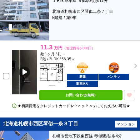
ＪＲ函館本線 琴似駅/徒歩17分
北海道札幌市西区琴似二条７丁目
5階建 / 築0年
11.3
万円
（管理費等6,000円）
敷 1ヶ月 / 礼 －
3階 / 2LDK / 56.35㎡
BunChinPAY
ポンタ
部屋
新築
パノラマ
動画あり
お問い合わせ(無料)
★初期費用をクレジットカードやＰａｙＰａｙにてお支払い可能★
北海道札幌市西区琴似一条３丁目
マンション
札幌市営地下鉄東西線 琴似駅/徒歩4分