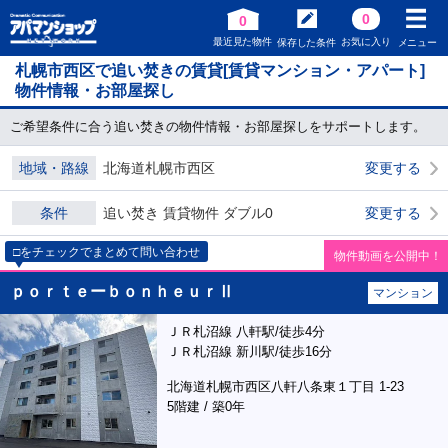
0
0
最近見た物件
お気に入り
保存した条件
メニュー
札幌市西区で追い焚きの賃貸[賃貸マンション・アパート]
物件情報・お部屋探し
ご希望条件に合う追い焚きの物件情報・お部屋探しをサポートします。
地域・路線
北海道札幌市西区
変更する
条件
追い焚き 賃貸物件 ダブル0
変更する
□をチェックでまとめて問い合わせ
物件動画を公開中！
ｐｏｒｔｅーｂｏｎｈｅｕｒⅡ
マンション
ＪＲ札沼線 八軒駅/徒歩4分
ＪＲ札沼線 新川駅/徒歩16分
北海道札幌市西区八軒八条東１丁目 1-23
5階建 / 築0年