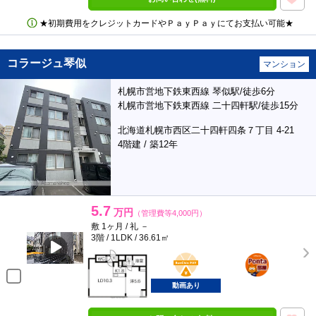
★初期費用をクレジットカードやＰａｙＰａｙにてお支払い可能★
コラージュ琴似
マンション
札幌市営地下鉄東西線 琴似駅/徒歩6分
札幌市営地下鉄東西線 二十四軒駅/徒歩15分
北海道札幌市西区二十四軒四条７丁目 4-21
4階建 / 築12年
5.7
万円
（管理費等4,000円）
敷 1ヶ月 / 礼 －
3階 / 1LDK / 36.61㎡
BunChinPAY
ポンタ
部屋
動画あり