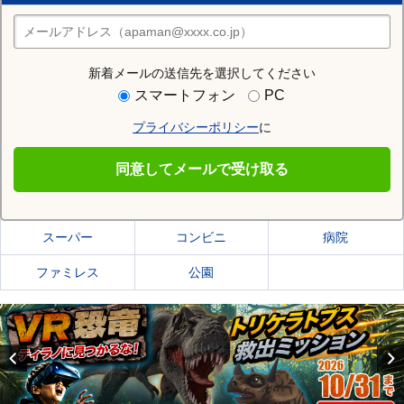
住みたい街の店舗を探す
店舗検索
新着メールの送信先を選択してください
住む街研究所で札幌市西区の情報を見る
スマートフォン
PC
プライバシーポリシー
に
札幌市西区
同意してメールで受け取る
札幌市西区の施設一覧
スーパー
コンビニ
病院
ファミレス
公園
Previous