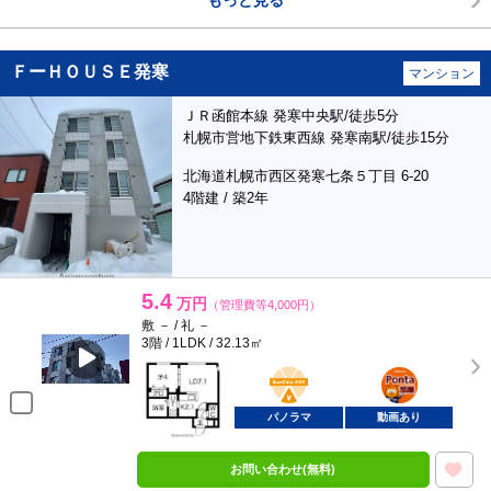
もっと見る
ＦーＨＯＵＳＥ発寒
マンション
ＪＲ函館本線 発寒中央駅/徒歩5分
札幌市営地下鉄東西線 発寒南駅/徒歩15分
北海道札幌市西区発寒七条５丁目 6-20
4階建 / 築2年
5.4
万円
（管理費等4,000円）
敷 － / 礼 －
3階 / 1LDK / 32.13㎡
BunChinPAY
ポンタ
部屋
パノラマ
動画あり
お問い合わせ(無料)