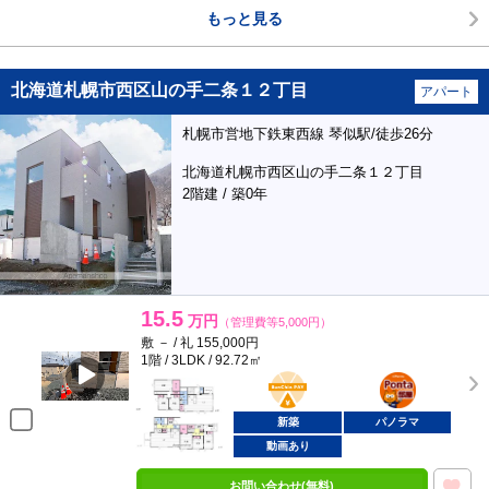
もっと見る
北海道札幌市西区山の手二条１２丁目
アパート
札幌市営地下鉄東西線 琴似駅/徒歩26分
北海道札幌市西区山の手二条１２丁目
2階建 / 築0年
15.5
万円
（管理費等5,000円）
敷 － / 礼 155,000円
1階 / 3LDK / 92.72㎡
BunChinPAY
ポンタ
部屋
新築
パノラマ
動画あり
お問い合わせ(無料)