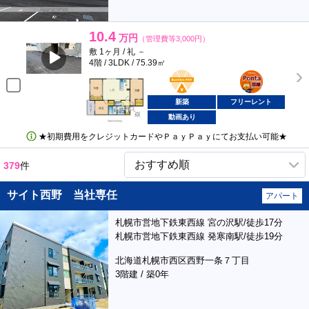
10.4
万円
（管理費等3,000円）
敷 1ヶ月 / 礼 －
4階 / 3LDK / 75.39㎡
BunChinPAY
ポンタ
部屋
新築
フリーレント
動画あり
★初期費用をクレジットカードやＰａｙＰａｙにてお支払い可能★
379
件
サイト西野 当社専任
アパート
札幌市営地下鉄東西線 宮の沢駅/徒歩17分
札幌市営地下鉄東西線 発寒南駅/徒歩19分
北海道札幌市西区西野一条７丁目
3階建 / 築0年