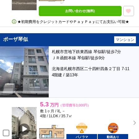
お問い合わせ(無料)
★初期費用をクレジットカードやＰａｙＰａｙにてお支払い可能★
ポーザ琴似
マンション
札幌市営地下鉄東西線 琴似駅/徒歩7分
ＪＲ函館本線 琴似駅/徒歩9分
北海道札幌市西区二十四軒四条２丁目 7-11
4階建 / 築13年
5.3
万円
（管理費等3,000円）
敷 1ヶ月 / 礼 －
4階 / 1LDK / 35.7㎡
BunChinPAY
ポンタ
部屋
パノラマ
動画あり