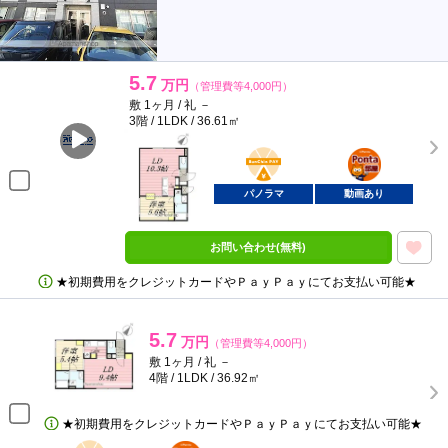
5.7
万円
（管理費等4,000円）
敷 1ヶ月 / 礼 －
3階 / 1LDK / 36.61㎡
BunChinPAY
ポンタ
部屋
パノラマ
動画あり
お問い合わせ(無料)
★初期費用をクレジットカードやＰａｙＰａｙにてお支払い可能★
5.7
万円
（管理費等4,000円）
敷 1ヶ月 / 礼 －
4階 / 1LDK / 36.92㎡
★初期費用をクレジットカードやＰａｙＰａｙにてお支払い可能★
BunChinPAY
ポンタ