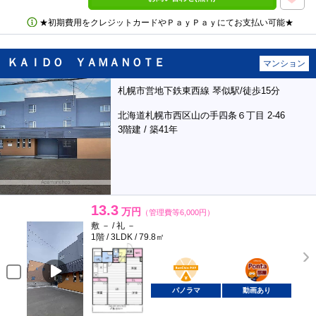
★初期費用をクレジットカードやＰａｙＰａｙにてお支払い可能★
ＫＡＩＤＯ ＹＡＭＡＮＯＴＥ
マンション
札幌市営地下鉄東西線 琴似駅/徒歩15分
北海道札幌市西区山の手四条６丁目 2-46
3階建 / 築41年
13.3
万円
（管理費等6,000円）
敷 － / 礼 －
1階 / 3LDK / 79.8㎡
BunChinPAY
ポンタ
部屋
パノラマ
動画あり