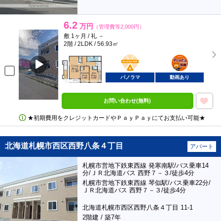
6.2
万円
（管理費等2,000円）
敷 1ヶ月 / 礼 －
2階 / 2LDK / 56.93㎡
BunChinPAY
ポンタ
部屋
パノラマ
動画あり
お問い合わせ(無料)
★初期費用をクレジットカードやＰａｙＰａｙにてお支払い可能★
北海道札幌市西区西野八条４丁目
アパート
札幌市営地下鉄東西線 発寒南駅/バス乗車14
分/ＪＲ北海道バス 西野７－３/徒歩4分
札幌市営地下鉄東西線 琴似駅/バス乗車22分/
ＪＲ北海道バス 西野７－３/徒歩4分
北海道札幌市西区西野八条４丁目 11-1
2階建 / 築7年