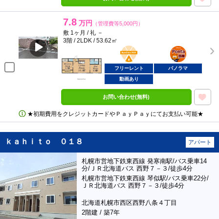
7.8
万円
（管理費等5,000円）
敷 1ヶ月 / 礼 －
3階 / 2LDK / 53.62㎡
BunChinPAY
ポンタ
部屋
フリーレント
パノラマ
動画あり
お問い合わせ(無料)
★初期費用をクレジットカードやＰａｙＰａｙにてお支払い可能★
ｋａｈｉｔｏ ０１８
アパート
札幌市営地下鉄東西線 発寒南駅/バス乗車14
分/ＪＲ北海道バス 西野７－３/徒歩4分
札幌市営地下鉄東西線 琴似駅/バス乗車22分/
ＪＲ北海道バス 西野７－３/徒歩4分
北海道札幌市西区西野八条４丁目
2階建 / 築7年