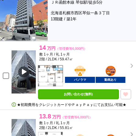
ＪＲ函館本線 琴似駅/徒歩5分
北海道札幌市西区琴似一条３丁目
13階建 / 築1年
14
万円
（管理費等6,000円）
敷 1ヶ月 / 礼 1ヶ月
2階 / 2LDK / 59.47㎡
BunChinPAY
ポンタ
部屋
パノラマ
動画あり
お問い合わせ(無料)
★初期費用をクレジットカードやＰａｙＰａｙにてお支払い可能★
13.8
万円
（管理費等6,000円）
敷 1ヶ月 / 礼 1ヶ月
2階 / 2LDK / 55.81㎡
BunChinPAY
ポンタ