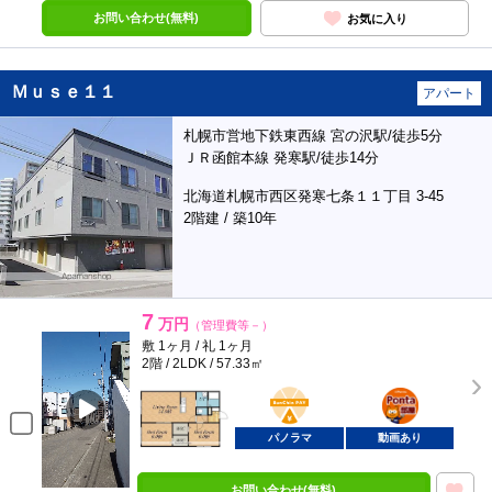
お問い合わせ(無料)
お気に入り
Ｍｕｓｅ１１
アパート
札幌市営地下鉄東西線 宮の沢駅/徒歩5分
ＪＲ函館本線 発寒駅/徒歩14分
北海道札幌市西区発寒七条１１丁目 3-45
2階建 / 築10年
7
万円
（管理費等－）
敷 1ヶ月 / 礼 1ヶ月
2階 / 2LDK / 57.33㎡
BunChinPAY
ポンタ
部屋
パノラマ
動画あり
お問い合わせ(無料)