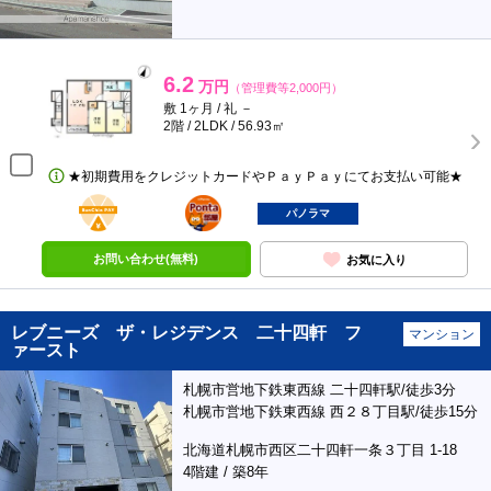
6.2
万円
（管理費等2,000円）
敷 1ヶ月 / 礼 －
2階 / 2LDK / 56.93㎡
★初期費用をクレジットカードやＰａｙＰａｙにてお支払い可能★
BunChinPAY
ポンタ
部屋
パノラマ
お問い合わせ(無料)
お気に入り
レブニーズ ザ・レジデンス 二十四軒 フ
マンション
ァースト
札幌市営地下鉄東西線 二十四軒駅/徒歩3分
札幌市営地下鉄東西線 西２８丁目駅/徒歩15分
北海道札幌市西区二十四軒一条３丁目 1-18
4階建 / 築8年