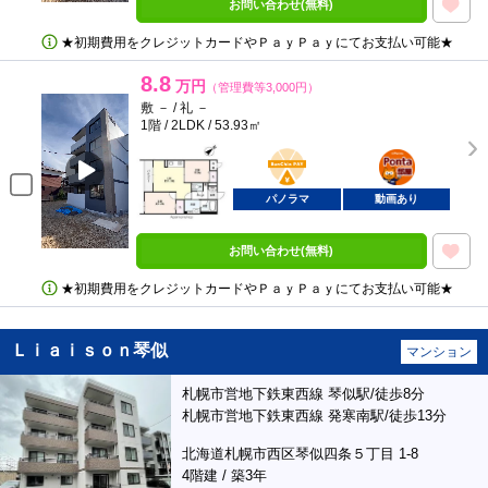
お問い合わせ(無料)
★初期費用をクレジットカードやＰａｙＰａｙにてお支払い可能★
8.8
万円
（管理費等3,000円）
敷 － / 礼 －
1階 / 2LDK / 53.93㎡
BunChinPAY
ポンタ
部屋
パノラマ
動画あり
お問い合わせ(無料)
★初期費用をクレジットカードやＰａｙＰａｙにてお支払い可能★
Ｌｉａｉｓｏｎ琴似
マンション
札幌市営地下鉄東西線 琴似駅/徒歩8分
札幌市営地下鉄東西線 発寒南駅/徒歩13分
北海道札幌市西区琴似四条５丁目 1-8
4階建 / 築3年