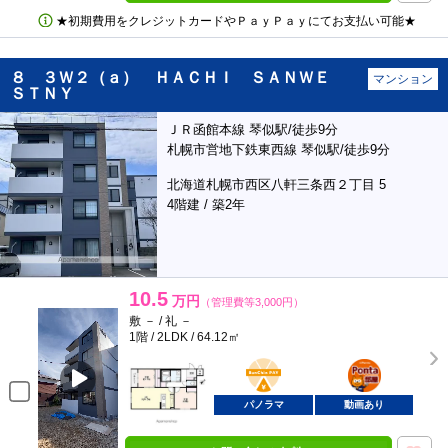
★初期費用をクレジットカードやＰａｙＰａｙにてお支払い可能★
８ ３Ｗ２（ａ） ＨＡＣＨＩ ＳＡＮＷＥ
マンション
ＳＴＮＹ
ＪＲ函館本線 琴似駅/徒歩9分
札幌市営地下鉄東西線 琴似駅/徒歩9分
北海道札幌市西区八軒三条西２丁目 5
4階建 / 築2年
10.5
万円
（管理費等3,000円）
敷 － / 礼 －
1階 / 2LDK / 64.12㎡
BunChinPAY
ポンタ
部屋
パノラマ
動画あり