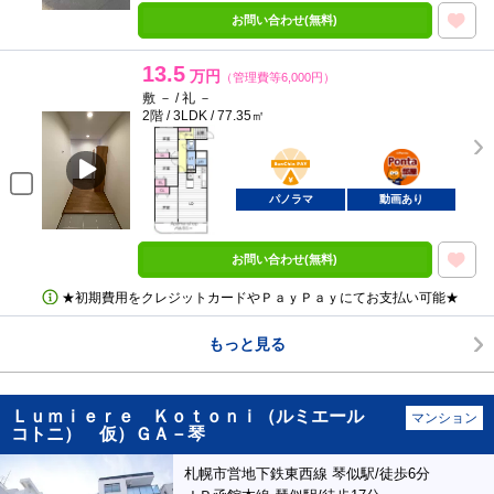
お問い合わせ(無料)
13.5
万円
（管理費等6,000円）
敷 － / 礼 －
2階 / 3LDK / 77.35㎡
BunChinPAY
ポンタ
部屋
パノラマ
動画あり
お問い合わせ(無料)
★初期費用をクレジットカードやＰａｙＰａｙにてお支払い可能★
もっと見る
Ｌｕｍｉｅｒｅ Ｋｏｔｏｎｉ（ルミエール
マンション
コトニ） 仮）ＧＡ－琴
札幌市営地下鉄東西線 琴似駅/徒歩6分