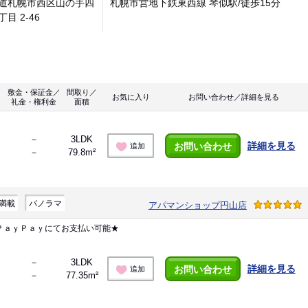
道札幌市西区山の手四
札幌市営地下鉄東西線 琴似駅/徒歩15分
目 2-46
敷金・保証金／
間取り／
お気に入り
お問い合わせ／詳細を見る
礼金・権利金
面積
－
3LDK
詳細を見る
お問い合わせ
追加
－
79.8m²
満載
パノラマ
アパマンショップ円山店
ＰａｙＰａｙにてお支払い可能★
－
3LDK
詳細を見る
お問い合わせ
追加
－
77.35m²