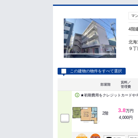
マ
4階
北海
９丁目
この建物の物件をすべて選択
賃料／
部屋階
管理費
★初期費用をクレジットカードや
3.8
万円
2階
4,000円