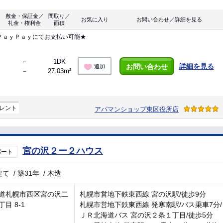
敷金・保証金／
間取り／
お気に入り
お問い合わせ／詳細を見る
礼金・権利金
面積
ＰａｙＰａｙにてお支払い可能★
－
1DK
詳細を見る
お問い合わせ
追加
－
27.03m²
レント
アパマンショップ東区役所店
宮の沢２ー２ハウス
パート
建て
/
築31年
/
木造
道札幌市西区宮の沢二
札幌市営地下鉄東西線 宮の沢駅/徒歩9分
目 8-1
札幌市営地下鉄東西線 発寒南駅/バス乗車7分/
ＪＲ北海道バス 宮の沢２条１丁目/徒歩5分