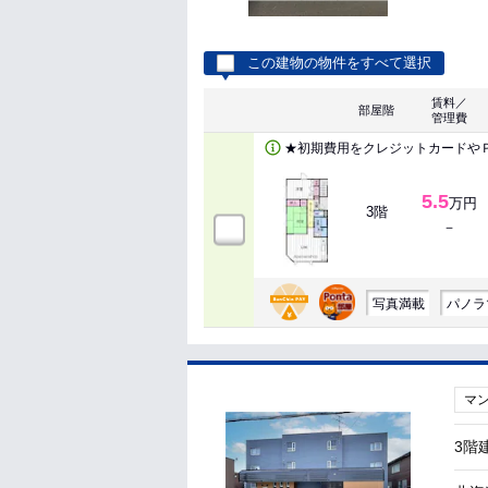
この建物の物件をすべて選択
賃料／
部屋階
管理費
★初期費用をクレジットカードや
5.5
万円
3階
－
写真満載
パノラ
マ
3階