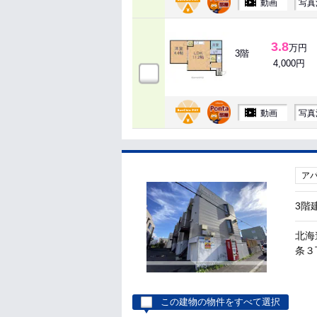
動画
写真
3.8
万円
3階
4,000円
動画
写真
ア
3階
北海
条３丁
この建物の物件をすべて選択