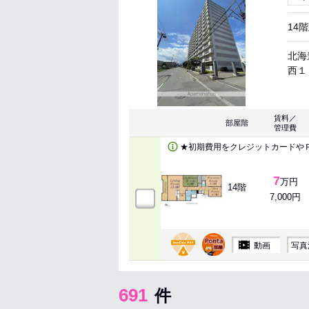
14
北海
西１
賃料／
部屋階
管理費
★初期費用をクレジットカードや
7
万円
14階
7,000円
動画
写真
691
件