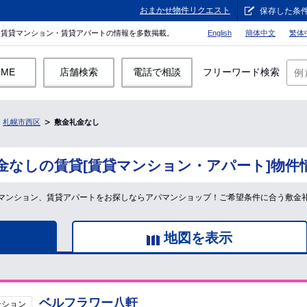
おまかせ物件リクエスト
保存した条
。賃貸マンション・賃貸アパートの情報を多数掲載。
English
簡体中文
繁体
OME
店舗検索
電話で相談
フリーワード検索
札幌市西区
敷金礼金なし
金なしの賃貸[賃貸マンション・アパート]物件
マンション、賃貸アパートをお探しならアパマンショップ！ご希望条件に合う敷金
地図を表示
ベルフラワー八軒
ンション