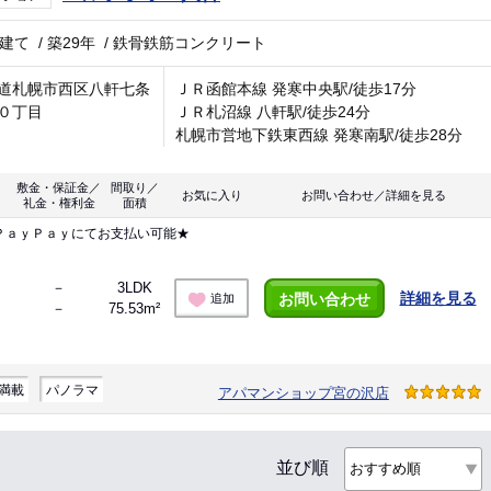
階建て
/
築29年
/
鉄骨鉄筋コンクリート
道札幌市西区八軒七条
ＪＲ函館本線 発寒中央駅/徒歩17分
０丁目
ＪＲ札沼線 八軒駅/徒歩24分
札幌市営地下鉄東西線 発寒南駅/徒歩28分
敷金・保証金／
間取り／
お気に入り
お問い合わせ／詳細を見る
礼金・権利金
面積
ＰａｙＰａｙにてお支払い可能★
－
3LDK
詳細を見る
お問い合わせ
追加
－
75.53m²
満載
パノラマ
アパマンショップ宮の沢店
並び順