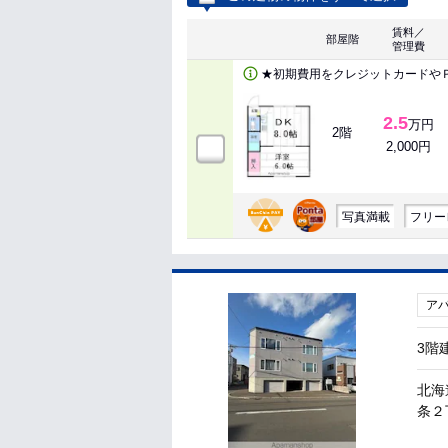
賃料／
部屋階
管理費
★初期費用をクレジットカードや
2.5
万円
2階
2,000円
写真満載
フリー
ア
3階
北海
条２丁