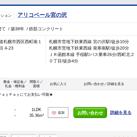
アリコベール宮の沢
ンション
建て
/
築38年
/
鉄筋コンクリート
道札幌市西区西町南１
札幌市営地下鉄東西線 宮の沢駅/徒歩10分
 4-23
札幌市営地下鉄東西線 発寒南駅/徒歩20分
ＪＲ函館本線 手稲駅/バス乗車26分/西町北２
０丁目/徒歩4分
敷金・保証金／
間取り／
お気に入り
お問い合わせ／詳細を見る
礼金・権利金
面積
ＰａｙＰａｙにてお支払い可能★
－
1LDK
詳細を見る
お問い合わせ
追加
－
35.36m²