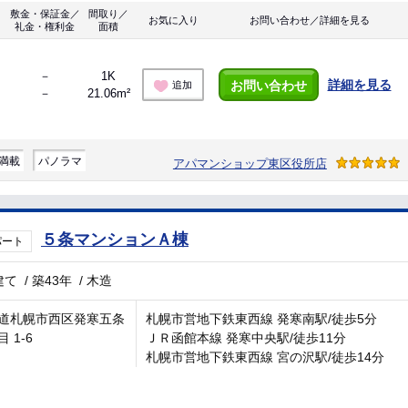
敷金・保証金／
間取り／
お気に入り
お問い合わせ／詳細を見る
礼金・権利金
面積
－
1K
詳細を見る
お問い合わせ
追加
－
21.06m²
満載
パノラマ
アパマンショップ東区役所店
５条マンションＡ棟
パート
建て
/
築43年
/
木造
道札幌市西区発寒五条
札幌市営地下鉄東西線 発寒南駅/徒歩5分
 1-6
ＪＲ函館本線 発寒中央駅/徒歩11分
札幌市営地下鉄東西線 宮の沢駅/徒歩14分