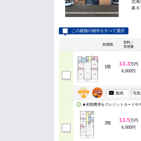
北海
条６丁
この建物の物件をすべて選択
賃料／
部屋階
管理費
13.3
万円
1階
6,000円
動画
写真
★初期費用をクレジットカードや
13.5
万円
2階
6,000円