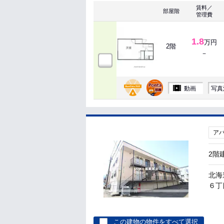
賃料／
部屋階
管理費
1.8
万円
2階
－
動画
写真
ア
2階
北海
６丁目
この建物の物件をすべて選択