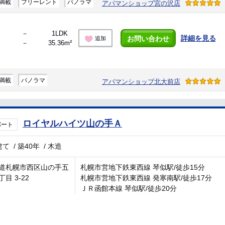
満載
フリーレント
パノラマ
アパマンショップ宮の沢店
－
1LDK
詳細を見る
お問い合わせ
追加
－
35.36m²
満載
パノラマ
アパマンショップ北大前店
ロイヤルハイツ山の手Ａ
パート
建て
/
築40年
/
木造
道札幌市西区山の手五
札幌市営地下鉄東西線 琴似駅/徒歩15分
目 3-22
札幌市営地下鉄東西線 発寒南駅/徒歩17分
ＪＲ函館本線 琴似駅/徒歩20分