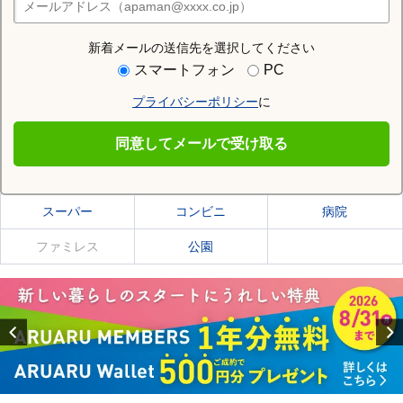
店舗検索
新着メールの送信先を選択してください
住む街研究所で風連駅の情報を見る
スマートフォン
PC
プライバシーポリシー
に
風連駅
同意してメールで受け取る
風連駅の施設一覧
スーパー
コンビニ
病院
ファミレス
公園
Previous