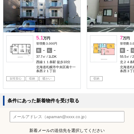
5.1
7
万円
万円
管理費:3,000円
管理費:3,
－
－
－
敷
礼
敷
37.7㎡
1LDK
55.5㎡
西線１１条駅 徒歩10分
北２４条
北海道札幌市中央区南十一
北海道札
条西２１丁目
条西３丁
女性安心
収納
暖かい
収納
条件にあった新着物件を受け取る
新着メールの送信先を選択してください