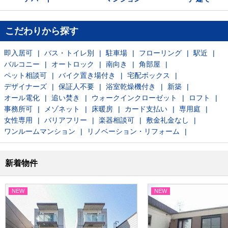
こだわりから探す
即入居可
バス・トイレ別
駐車場
フローリング
駅近
バルコニー
オートロック
南向き
角部屋
ペット相談可
バイク置き場付き
宅配ボックス
デザイナーズ
保証人不要
浴室乾燥機付き
新築
オール電化
追い焚き
ウォークインクローゼット
ロフト
事務所可
メゾネット
床暖房
カード支払い
専用庭
女性専用
バリアフリー
楽器相談可
敷金礼金なし
ワンルームマンション
リノベーション・リフォーム
新着物件
NEW
NEW