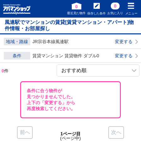
0
0
最近見た物件
お気に入り
保存した条件
メニュー
風連駅でマンションの賃貸[賃貸マンション・アパート]物
件情報・お部屋探し
地域・路線
JR宗谷本線風連駅
変更する
条件
賃貸マンション 賃貸物件 ダブル0
変更する
0
件
条件に合う物件が
見つかりませんでした。
上下の「変更する」から
再度検索してください。
前へ
次へ
1ページ目
(ページ中)