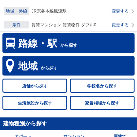
地域・路線
JR宗谷本線風連駅
変更する
条件
賃貸マンション 賃貸物件 ダブル0
変更する
路線・駅
から探す
地域
から探す
店舗
から探す
学校名
から探す
生活施設
から探す
家賃相場
から探す
建物種別から探す
アパート
マンション
戸建て