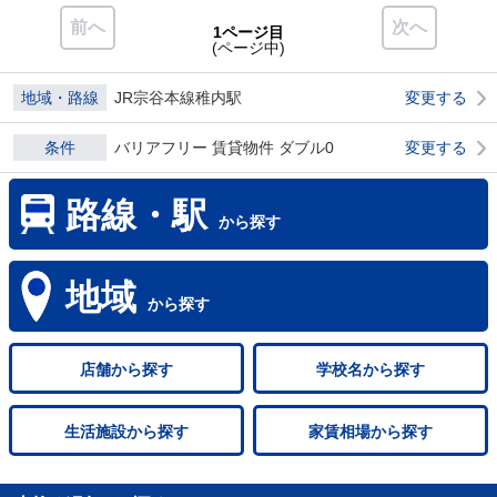
前へ
次へ
1ページ目
(ページ中)
地域・路線
JR宗谷本線稚内駅
変更する
条件
バリアフリー 賃貸物件 ダブル0
変更する
路線・駅
から探す
地域
から探す
店舗
から探す
学校名
から探す
生活施設
から探す
家賃相場
から探す