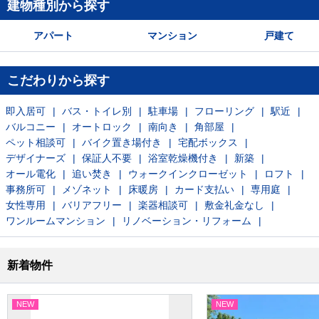
建物種別から探す
アパート
マンション
戸建て
こだわりから探す
即入居可
バス・トイレ別
駐車場
フローリング
駅近
バルコニー
オートロック
南向き
角部屋
ペット相談可
バイク置き場付き
宅配ボックス
デザイナーズ
保証人不要
浴室乾燥機付き
新築
オール電化
追い焚き
ウォークインクローゼット
ロフト
事務所可
メゾネット
床暖房
カード支払い
専用庭
女性専用
バリアフリー
楽器相談可
敷金礼金なし
ワンルームマンション
リノベーション・リフォーム
新着物件
NEW
NEW