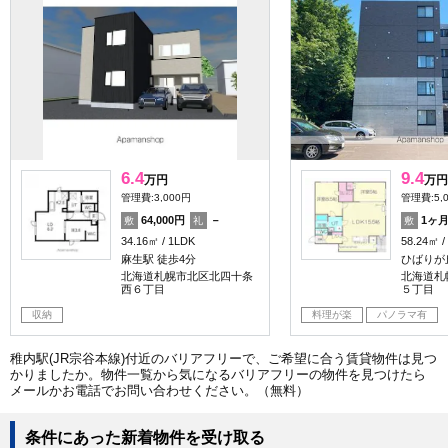
6.4
9.4
万円
万円
管理費:3,000円
管理費:5,
64,000円
－
1ヶ
敷
礼
敷
34.16㎡
1LDK
58.24㎡
麻生駅 徒歩4分
ひばりが
北海道札幌市北区北四十条
北海道札
西６丁目
５丁目
収納
料理が楽
パノラマ有
稚内駅(JR宗谷本線)付近のバリアフリーで、ご希望に合う賃貸物件は見つ
かりましたか。物件一覧から気になるバリアフリーの物件を見つけたら
メールかお電話でお問い合わせください。（無料）
条件にあった新着物件を受け取る