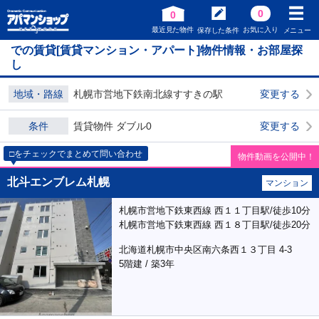
0
0
最近見た物件
お気に入り
保存した条件
メニュー
での賃貸[賃貸マンション・アパート]物件情報・お部屋探
し
地域・路線
札幌市営地下鉄南北線すすきの駅
変更する
条件
賃貸物件 ダブル0
変更する
□をチェックでまとめて問い合わせ
物件動画を公開中！
北斗エンブレム札幌
マンション
札幌市営地下鉄東西線 西１１丁目駅/徒歩10分
札幌市営地下鉄東西線 西１８丁目駅/徒歩20分
北海道札幌市中央区南六条西１３丁目 4-3
5階建 / 築3年