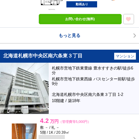
動画あり
お問い合わせ(無料)
もっと見る
北海道札幌市中央区南六条東３丁目
マンション
札幌市営地下鉄東豊線 豊水すすきの駅/徒歩6
分
札幌市営地下鉄東西線 バスセンター前駅/徒歩
9分
北海道札幌市中央区南六条東３丁目 1-2
10階建 / 築18年
4.2
万円
（管理費等5,000円）
敷 － / 礼 －
5階 / 1K / 20.39㎡