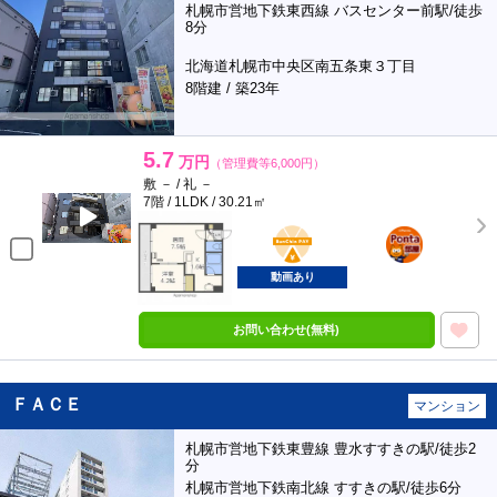
札幌市営地下鉄東西線 バスセンター前駅/徒歩
8分
北海道札幌市中央区南五条東３丁目
8階建 / 築23年
5.7
万円
（管理費等6,000円）
敷 － / 礼 －
7階 / 1LDK / 30.21㎡
BunChinPAY
ポンタ
部屋
動画あり
お問い合わせ(無料)
ＦＡＣＥ
マンション
札幌市営地下鉄東豊線 豊水すすきの駅/徒歩2
分
札幌市営地下鉄南北線 すすきの駅/徒歩6分