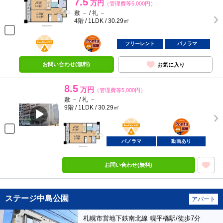
7.5
万円
（管理費等5,000円）
敷 － / 礼 －
4階 / 1LDK / 30.29㎡
BunChinPAY
ポンタ
部屋
フリーレント
パノラマ
お問い合わせ(無料)
お気に入り
8.5
万円
（管理費等5,000円）
敷 － / 礼 －
9階 / 1LDK / 30.29㎡
BunChinPAY
ポンタ
部屋
パノラマ
動画あり
お問い合わせ(無料)
ステージ中島公園
アパート
札幌市営地下鉄南北線 幌平橋駅/徒歩7分