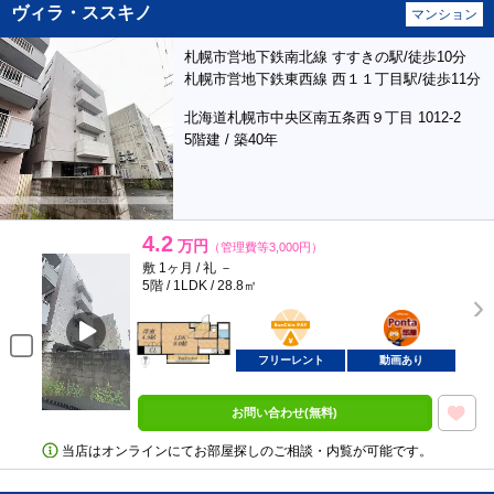
ヴィラ・ススキノ
マンション
札幌市営地下鉄南北線 すすきの駅/徒歩10分
札幌市営地下鉄東西線 西１１丁目駅/徒歩11分
北海道札幌市中央区南五条西９丁目 1012-2
5階建 / 築40年
4.2
万円
（管理費等3,000円）
敷 1ヶ月 / 礼 －
5階 / 1LDK / 28.8㎡
BunChinPAY
ポンタ
部屋
フリーレント
動画あり
お問い合わせ(無料)
当店はオンラインにてお部屋探しのご相談・内覧が可能です。