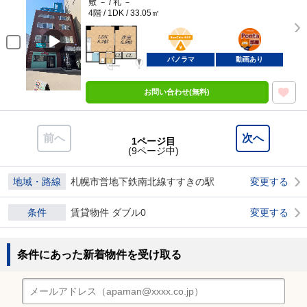
敷 － / 礼 －
4階 / 1DK / 33.05㎡
BunChinPAY
ポンタ
部屋
パノラマ
動画あり
お問い合わせ(無料)
前へ
次へ
1ページ目
(9ページ中)
地域・路線
札幌市営地下鉄南北線すすきの駅
変更する
条件
賃貸物件 ダブル0
変更する
条件にあった新着物件を受け取る