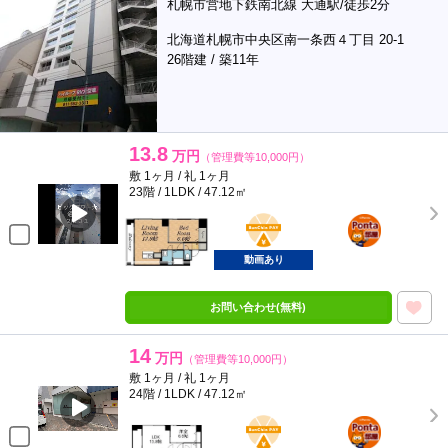
札幌市営地下鉄南北線 大通駅/徒歩2分
北海道札幌市中央区南一条西４丁目 20-1
26階建 / 築11年
13.8
万円
（管理費等10,000円）
敷 1ヶ月 / 礼 1ヶ月
23階 / 1LDK / 47.12㎡
BunChinPAY
ポンタ
部屋
動画あり
お問い合わせ(無料)
14
万円
（管理費等10,000円）
敷 1ヶ月 / 礼 1ヶ月
24階 / 1LDK / 47.12㎡
BunChinPAY
ポンタ
部屋