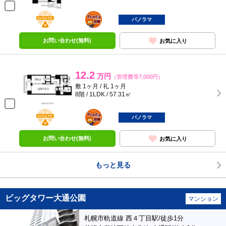
BunChinPAY
ポンタ
部屋
パノラマ
お問い合わせ(無料)
お気に入り
12.2
万円
（管理費等7,000円）
敷 1ヶ月 / 礼 1ヶ月
8階 / 1LDK / 57.31㎡
BunChinPAY
ポンタ
部屋
パノラマ
お問い合わせ(無料)
お気に入り
もっと見る
ビッグタワー大通公園
マンション
札幌市軌道線 西４丁目駅/徒歩1分