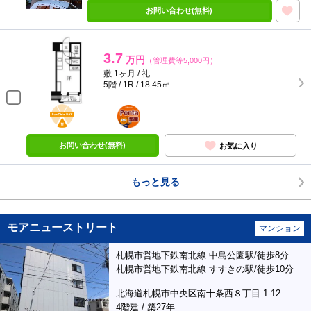
お問い合わせ(無料)
3.7
万円
（管理費等5,000円）
敷 1ヶ月 / 礼 －
5階 / 1R / 18.45㎡
BunChinPAY
ポンタ
部屋
お問い合わせ(無料)
お気に入り
もっと見る
モアニューストリート
マンション
札幌市営地下鉄南北線 中島公園駅/徒歩8分
札幌市営地下鉄南北線 すすきの駅/徒歩10分
北海道札幌市中央区南十条西８丁目 1-12
4階建 / 築27年