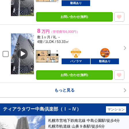
動画あり
お問い合わせ(無料)
8
万円
（管理費等6,000円）
敷 1ヶ月 / 礼 －
4階 / 1LDK / 53.33㎡
BunChinPAY
ポンタ
部屋
パノラマ
動画あり
お問い合わせ(無料)
もっと見る
ティアラタワー中島倶楽部（Ⅰ－Ⅳ）
マンション
札幌市営地下鉄南北線 中島公園駅/徒歩4分
札幌市軌道線 山鼻９条駅/徒歩6分