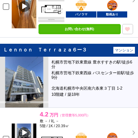
BunChinPAY
ポンタ
部屋
パノラマ
動画あり
お問い合わせ(無料)
Ｌｅｎｎｏｎ Ｔｅｒｒａｚａ６ー３
マンション
札幌市営地下鉄東豊線 豊水すすきの駅/徒歩6
分
札幌市営地下鉄東西線 バスセンター前駅/徒歩
9分
北海道札幌市中央区南六条東３丁目 1-2
10階建 / 築18年
4.2
万円
（管理費等5,000円）
敷 － / 礼 －
5階 / 1K / 20.39㎡
BunChinPAY
ポンタ
部屋