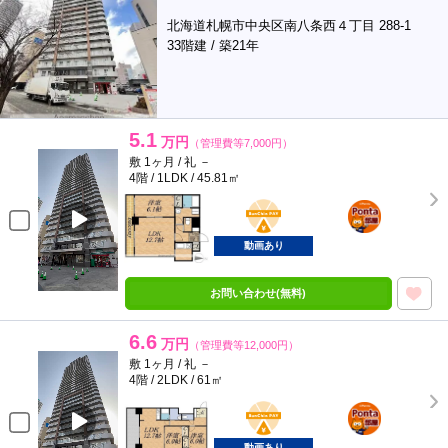
北海道札幌市中央区南八条西４丁目 288-1
33階建 / 築21年
5.1
万円
（管理費等7,000円）
敷 1ヶ月 / 礼 －
4階 / 1LDK / 45.81㎡
BunChinPAY
ポンタ
部屋
動画あり
お問い合わせ(無料)
6.6
万円
（管理費等12,000円）
敷 1ヶ月 / 礼 －
4階 / 2LDK / 61㎡
BunChinPAY
ポンタ
部屋
動画あり