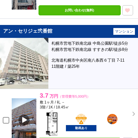
お問い合わせ(無料)
アン・セリジェ弐番館
マンション
札幌市営地下鉄南北線 中島公園駅/徒歩5分
札幌市営地下鉄南北線 すすきの駅/徒歩8分
北海道札幌市中央区南八条西６丁目 7-11
11階建 / 築25年
3.7
万円
（管理費等5,000円）
敷 1ヶ月 / 礼 －
3階 / 1K / 18.45㎡
BunChinPAY
ポンタ
部屋
動画あり