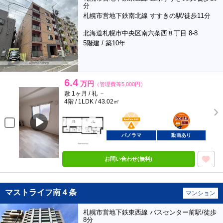
分
札幌市営地下鉄南北線 すすきの駅/徒歩11分
北海道札幌市中央区南六条西８丁目 8-8
5階建 / 築10年
6.4
万円
（管理費等5,000円）
敷 1ヶ月 / 礼 －
4階 / 1LDK / 43.02㎡
BunChinPAY
ポンタ
部屋
パノラマ
動画あり
お問い合わせ(無料)
マストライフ南４条
マンション
札幌市営地下鉄東西線 バスセンター前駅/徒歩
8分