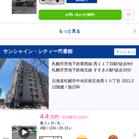
お問い合わせ(無料)
もっと見る
サンシャイン・シティー弐番館
マンション
札幌市営地下鉄東西線 西１１丁目駅/徒歩9分
札幌市営地下鉄南北線 すすきの駅/徒歩10分
北海道札幌市中央区南五条西１０丁目 1011-2
11階建 / 築23年
4.4
万円
（管理費等5,500円）
敷 1ヶ月 / 礼 －
4階 / 1DK / 26.33㎡
BunChinPAY
ポンタ