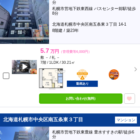
分
札幌市営地下鉄東西線 バスセンター前駅/徒歩
8分
北海道札幌市中央区南五条東３丁目 14-1
8階建 / 築23年
5.7
万円
（管理費等6,000円）
敷 － / 礼 －
7階 / 1LDK / 30.21㎡
BunChinPAY
ポンタ
部屋
動画あり
お問い合わせ(無料)
北海道札幌市中央区南五条東３丁目
マンション
札幌市営地下鉄東豊線 豊水すすきの駅/徒歩6
分