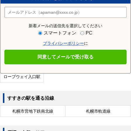
住みたい街の店舗を探す
店舗検索
新着メールの送信先を選択してください
近隣の駅
スマートフォン
PC
中島公園通駅
西線9条旭山公園通駅
幌南小学校前駅
プライバシーポリシー
に
幌平橋駅
西４丁目駅
狸小路駅
同意してメールで受け取る
桑園駅
静修学園前駅
西線6条駅
ロープウェイ入口駅
すすきの駅を通る沿線
札幌市営地下鉄南北線
札幌市軌道線