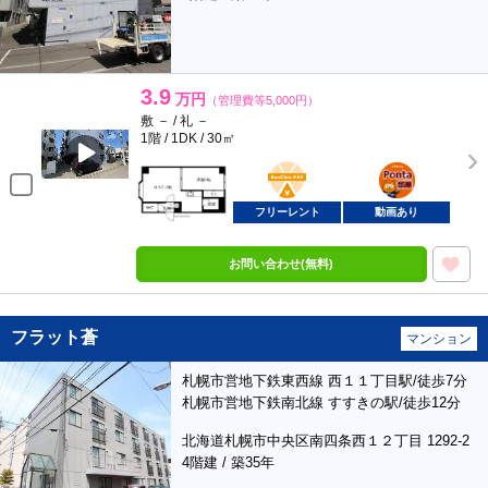
3.9
万円
（管理費等5,000円）
敷 － / 礼 －
1階 / 1DK / 30㎡
BunChinPAY
ポンタ
部屋
フリーレント
動画あり
お問い合わせ(無料)
フラット蒼
マンション
札幌市営地下鉄東西線 西１１丁目駅/徒歩7分
札幌市営地下鉄南北線 すすきの駅/徒歩12分
北海道札幌市中央区南四条西１２丁目 1292-2
4階建 / 築35年