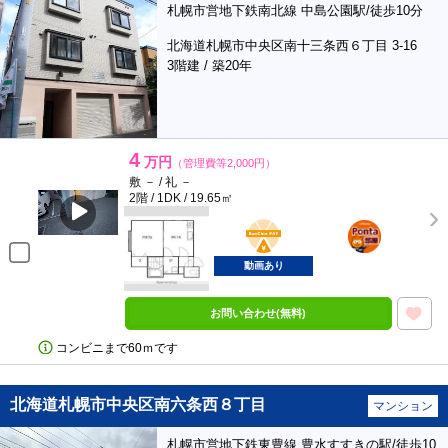
札幌市営地下鉄南北線 中島公園駅/徒歩10分
北海道札幌市中央区南十三条西６丁目 3-16
3階建 / 築20年
4
万円
（管理費等2,000円）
敷 － / 礼 －
2階 / 1DK / 19.65㎡
BunChinPAY
ポンタ
部屋
動画あり
お問い合わせ(無料)
コンビニまで60ｍです
北海道札幌市中央区南六条西８丁目
マンション
札幌市営地下鉄東豊線 豊水すすきの駅/徒歩10