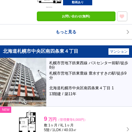
動画あり
お問い合わせ(無料)
もっと見る
北海道札幌市中央区南四条東４丁目
マンション
札幌市営地下鉄東西線 バスセンター前駅/徒歩
8分
札幌市営地下鉄東豊線 豊水すすきの駅/徒歩9
分
北海道札幌市中央区南四条東４丁目 1
13階建 / 築11年
NEW
9
万円
（管理費等6,000円）
敷 1ヶ月 / 礼 1ヶ月
5階 / 1LDK / 40.03㎡