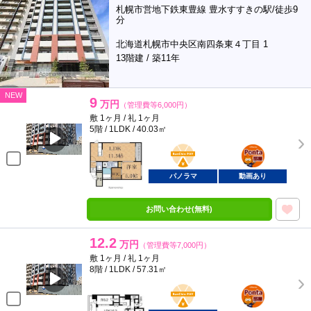
札幌市営地下鉄東豊線 豊水すすきの駅/徒歩9
分
北海道札幌市中央区南四条東４丁目 1
13階建 / 築11年
NEW
9
万円
（管理費等6,000円）
敷 1ヶ月 / 礼 1ヶ月
5階 / 1LDK / 40.03㎡
BunChinPAY
ポンタ
部屋
パノラマ
動画あり
お問い合わせ(無料)
12.2
万円
（管理費等7,000円）
敷 1ヶ月 / 礼 1ヶ月
8階 / 1LDK / 57.31㎡
BunChinPAY
ポンタ
部屋