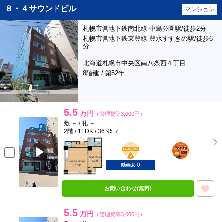
８・４サウンドビル
マンション
札幌市営地下鉄南北線 中島公園駅/徒歩2分
札幌市営地下鉄東豊線 豊水すすきの駅/徒歩6
分
北海道札幌市中央区南八条西４丁目
8階建 / 築52年
5.5
万円
（管理費等3,000円）
敷 － / 礼 －
2階 / 1LDK / 36.95㎡
BunChinPAY
ポンタ
部屋
動画あり
お問い合わせ(無料)
5.5
万円
（管理費等3,000円）