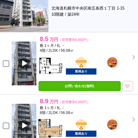
北海道札幌市中央区南五条西１丁目 1-15
10階建 / 築24年
8.5
万円
（管理費等6,000円）
敷 1ヶ月 / 礼 －
4階 / 2LDK / 56.08㎡
BunChinPAY
ポンタ
部屋
動画あり
お問い合わせ(無料)
8.9
万円
（管理費等6,000円）
敷 1ヶ月 / 礼 －
8階 / 2LDK / 56.08㎡
BunChinPAY
ポンタ
部屋
動画あり