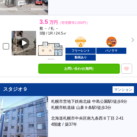
3.5
万円
（管理費等2,000円）
敷 － / 礼 －
3階 / 1R / 24.5㎡
BunChinPAY
ポンタ
部屋
フリーレント
パノラマ
動画あり
お問い合わせ(無料)
スタジオ９
マンション
札幌市営地下鉄南北線 中島公園駅/徒歩9分
札幌市軌道線 山鼻９条駅/徒歩3分
北海道札幌市中央区南九条西８丁目 2-41
4階建 / 築37年