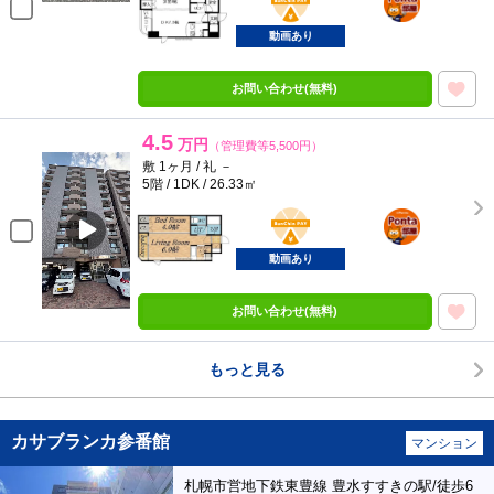
部屋
動画あり
お問い合わせ(無料)
4.5
万円
（管理費等5,500円）
敷 1ヶ月 / 礼 －
5階 / 1DK / 26.33㎡
BunChinPAY
ポンタ
部屋
動画あり
お問い合わせ(無料)
もっと見る
カサブランカ参番館
マンション
札幌市営地下鉄東豊線 豊水すすきの駅/徒歩6