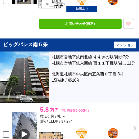
動画あり
お問い合わせ(無料)
ビッグパレス南５条
マンション
札幌市営地下鉄南北線 すすきの駅/徒歩7分
札幌市営地下鉄東西線 西１１丁目駅/徒歩11分
北海道札幌市中央区南五条西８丁目 3-1
15階建 / 築18年
5.8
万円
（管理費等6,000円）
敷 1ヶ月 / 礼 －
3階 / 1LDK / 37.2㎡
BunChinPAY
ポンタ
部屋