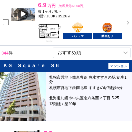
6.9
万円
（管理費等6,000円）
敷 1ヶ月 / 礼 －
3階 / 1LDK / 35.26㎡
BunChinPAY
ポンタ
部屋
パノラマ
動画あり
344
件
ＫＧ Ｓｑｕａｒｅ Ｓ６
マンション
札幌市営地下鉄東豊線 豊水すすきの駅/徒歩1
分
札幌市営地下鉄南北線 すすきの駅/徒歩5分
北海道札幌市中央区南六条西２丁目 5-25
13階建 / 築20年